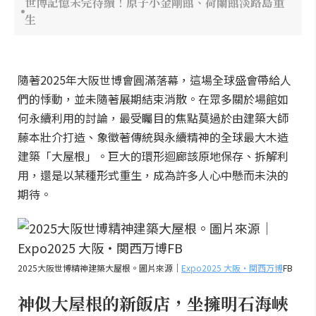
世博記憶未完待續！原子小金剛館、荷蘭館淡路島重
生
隨著2025年大阪世博會圓滿落幕，這場全球盛會帶給人
們的悸動，並未隨著展期結束消散。在眾多關於場館如
何永續利用的討論，最受矚目的焦點莫過於由建築大師
藤本壯介打造、象徵著傳統與永續精神的全球最大木造
建築「大屋根」。巨大的環形迴廊該原地保存、拆解利
用，還是以某種形式重生，成為許多人心中懸而未決的
期待。
2025大阪世博精神建築大屋根。圖片來源｜
Expo2025 大阪・関西万博
FB
神似大屋根的新飯店，坐擁明石海峽