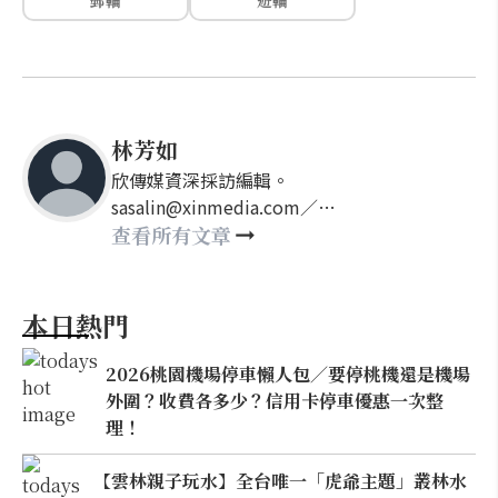
郵輪
遊輪
林芳如
欣傳媒資深採訪編輯。
sasalin@xinmedia.com／
happy21917@gmail.com
查看所有文章
本日熱門
2026桃園機場停車懶人包／要停桃機還是機場
外圍？收費各多少？信用卡停車優惠一次整
理！
【雲林親子玩水】全台唯一「虎爺主題」叢林水