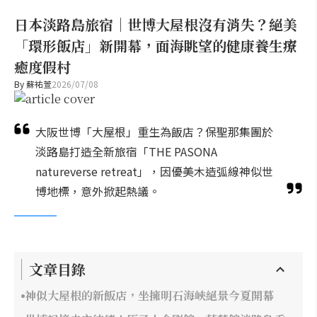
日本淡路島旅宿｜世博大屋根沒有消失？絕美
「環形飯店」新開幕，面海眺望的健康養生療
癒度假村
By
蘇祐萱
2026/07/08
大阪世博「大屋根」重生為飯店？保聖那集團於
淡路島打造全新旅宿「THE PASONA
natureverse retreat」，因優美木造弧線神似世
博地標，意外掀起熱議。
文章目錄
神似大屋根的新飯店，坐擁明石海峽絕景今夏開幕