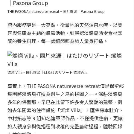
THE PASONA natureverse retreat。圖片來源｜Pasona Group
館內服務更是一大亮點，從當地的天然溫泉水療、以美
容與健康為主題的體驗活動，到嚴選淡路島時令食材烹
調的養生料理，每一處細節都為旅人量身打造。
燦燦 Villa。圖片來源｜はたけのリゾート 燦燦Villa
事實上，THE PASONA natureverse retreat僅是保聖那
集團將淡路島打造為創生之島的拼圖之一。深耕淡路島
多年的保聖那，早已在此留下許多令人驚艷的建築，例
如去年開幕的住宿設施「燦燦 Villa」，匯集藤本壯介、
中村拓志等 9 組知名建築師作品，不僅提供住宿，更讓
旅人親身參與從播種到收穫的完整農耕過程，體驗回歸