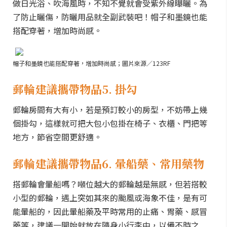
做日光浴、吹海風時，不知不覺就會受紫外線曝曬。為
了防止曬傷，防曬用品就全副武裝吧！帽子和墨鏡也能
搭配穿著，增加時尚感。
帽子和墨鏡也能搭配穿著，增加時尚感；圖片來源／123RF
郵輪建議攜帶物品5. 掛勾
郵輪房間有大有小，若是預訂較小的房型，不妨帶上幾
個掛勾，這樣就可把大包小包掛在椅子、衣櫃、門把等
地方，節省空間更舒適。
郵輪建議攜帶物品6. 暈船藥、常用藥物
搭郵輪會暈船嗎？噸位越大的郵輪越是無感，但若搭較
小型的郵輪，遇上突如其來的颱風或海象不佳，是有可
能暈船的，因此暈船藥及平時常用的止痛、胃藥、感冒
藥等，建議一開始就放在隨身小行李中，以備不時之