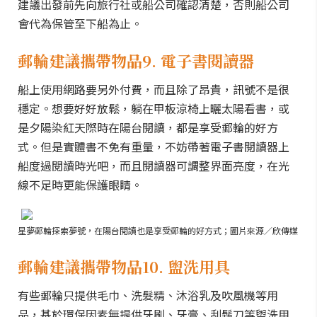
建議出發前先向旅行社或船公司確認清楚，否則船公司
會代為保管至下船為止。
郵輪建議攜帶物品9. 電子書閱讀器
船上使用網路要另外付費，而且除了昂貴，訊號不是很
穩定。想要好好放鬆，躺在甲板涼椅上曬太陽看書，或
是夕陽染紅天際時在陽台閱讀，都是享受郵輪的好方
式。但是實體書不免有重量，不妨帶著電子書閱讀器上
船度過閱讀時光吧，而且閱讀器可調整界面亮度，在光
線不足時更能保護眼睛。
星夢郵輪探索夢號，在陽台閱讀也是享受郵輪的好方式；圖片來源／欣傳媒
郵輪建議攜帶物品10. 盥洗用具
有些郵輪只提供毛巾、洗髮精、沐浴乳及吹風機等用
品，基於環保因素無提供牙刷、牙膏、刮鬍刀等盥洗用