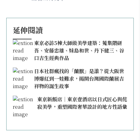
延伸閱讀
東京必訪5棟大師級美學建築：蒐集隈研
吾、安藤忠雄、妹島和世、丹下健三、谷
口吉生經典作品
日本社群瘋找的「蘭獸」是誰？從大阪世
博爆紅到一娃難求，揭開台灣國際蘭展吉
祥物的誕生故事
東京新飯店｜東京壹酒店以日式匠心與侘
寂美學，重塑國際奢華設計的地方性語彙