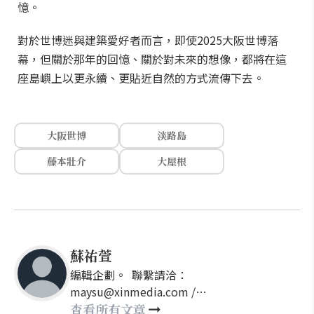
憶。
對於世博迷與建築愛好者而言，即使2025大阪世博落
幕，但關於那年的回憶、關於對未來的想像，都將在這
座島嶼上以更永續、更貼近自然的方式流傳下去。
大阪世博
淡路島
藤本壯介
大屋根
蘇祐萱
編輯企劃。 聯繫請洽：
maysu@xinmedia.com /
may860527@gmail.com
查看所有文章