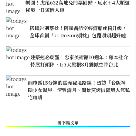
樂園！虎尾632高地免門票回歸，玩水＋4大順遊
秘境一日遊懶人包
搭機告別落枕！阿聯酋航空經濟艙座椅升級，
全球首創「U-Dream頭枕」包覆頭頸超好睡
建築迷必朝聖！忠泰美術館10週年：藤本壯介
特展打頭陣，1:5大屋根8月震撼空降台北
離市區15分鐘的嘉義祕境路線！造訪「台版神
隱少女湯屋」清豐濤月、湖景窯烤披薩與人氣私
宅咖啡
接下篇文章