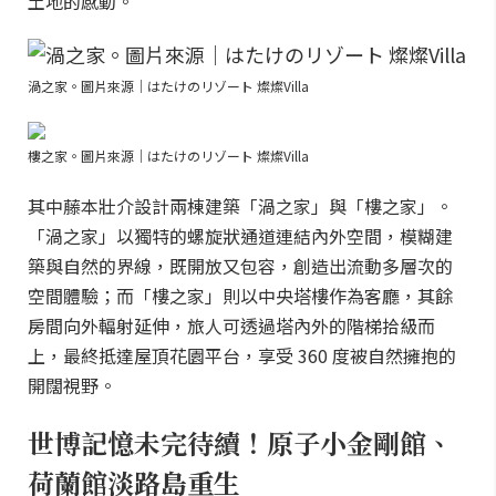
土地的感動。
渦之家。圖片來源｜はたけのリゾート 燦燦Villa
樓之家。圖片來源｜はたけのリゾート 燦燦Villa
其中藤本壯介設計兩棟建築「渦之家」與「樓之家」。
「渦之家」以獨特的螺旋狀通道連結內外空間，模糊建
築與自然的界線，既開放又包容，創造出流動多層次的
空間體驗；而「樓之家」則以中央塔樓作為客廳，其餘
房間向外輻射延伸，旅人可透過塔內外的階梯拾級而
上，最終抵達屋頂花園平台，享受 360 度被自然擁抱的
開闊視野。
世博記憶未完待續！原子小金剛館、
荷蘭館淡路島重生