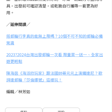
具，出發前可確認清楚，或乾脆自行攜帶一套更為好
用。
／延伸閱讀／
搭郵輪行李真的能無上限嗎？10個不可不知的郵輪必備
常識
2023?2024台灣出發郵輪一次看 限量買一送一、全家出
遊更輕鬆
陳海茵《海派欣玩家》跟法國帥哥元元上演鐵達尼？歌
詩達郵輪「莎倫娜號」這樣玩！
編輯／林芳如