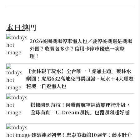
本日熱門
2026桃園機場停車懶人包／要停桃機還是機場
外圍？收費各多少？信用卡停車優惠一次整
理！
【雲林親子玩水】全台唯一「虎爺主題」叢林水
樂園！虎尾632高地免門票回歸，玩水＋4大順遊
秘境一日遊懶人包
搭機告別落枕！阿聯酋航空經濟艙座椅升級，
全球首創「U-Dream頭枕」包覆頭頸超好睡
建築迷必朝聖！忠泰美術館10週年：藤本壯介