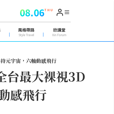
08.06
T H U
點
風格帶路
欣講堂
Style Travel
Xin Forum
崴加持元宇宙，六軸動感飛行
 全台最大裸視3D
動感飛行