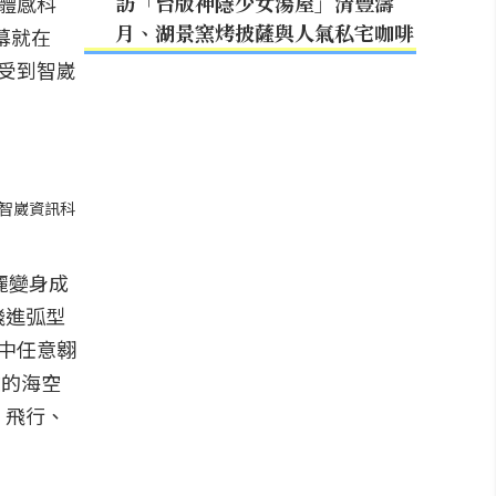
訪「台版神隱少女湯屋」清豐濤
體感科
月、湖景窯烤披薩與人氣私宅咖啡
幕就在
受到智崴
/智崴資訊科
華麗變身成
飛進弧型
天中任意翱
險的海空
！飛行、