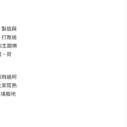
、製造與
，打敗迪
的主題樂
國、荷
如飛過阿
大家耳熟
其境般地