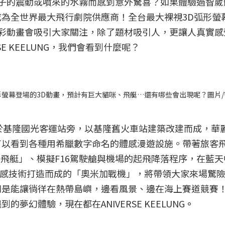
椅子的震動或噴來的水霧而感到意外驚喜？如果體驗過智崴
為全世界最大飛行劇院供應商！全台最大裸視3D弧形螢
精彩動畫會吸引大家關注，除了題材吸引人，更讓人真實感
E KEELUNG，我們會看到什麼呢？
裸視3D弧形螢幕登場的3D動畫，預計有巨大貓咪、飛艇…還有哪些會出現呢？圖片
lung，位於基隆國光客運站旁，以基隆舊火車站建築改建而成，
可以看到各種用希臘數字命名的體感漫遊設施。帶著旅客
塔飛艇」、模擬F16駕駛艙與機場的起飛降落程序，在藍
體感技術打造而成的「奧米加戰機」，將帶領大家來場驚
則是能讓徜徉在熱帶島嶼，邊看風景、邊在海上賽道競賽
夢幻體驗，現在都在ANIVERSE KEELUNG
。