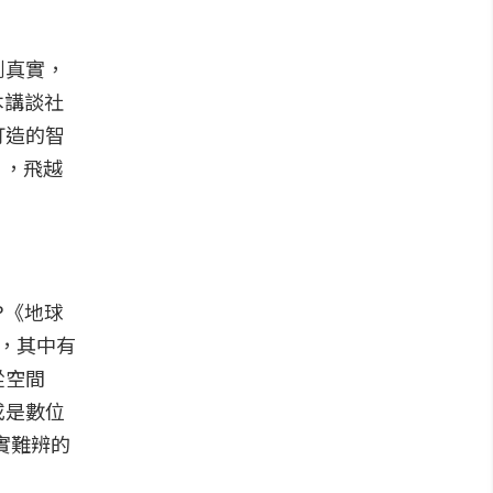
到真實，
本講談社
打造的智
》，飛越
P《地球
，其中有
從空間
或是數位
實難辨的