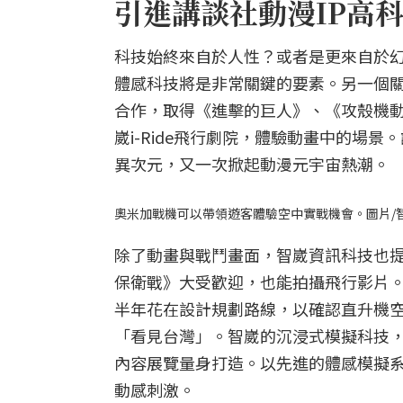
引進講談社動漫IP高
科技始終來自於人性？或者是更來自於
體感科技將是非常關鍵的要素。另一個關
合作，取得《進擊的巨人》、《攻殼機
崴i-Ride飛行劇院，體驗動畫中的場
異次元，又一次掀起動漫元宇宙熱潮。
奧米加戰機可以帶領遊客體驗空中實戰機會。圖片/
除了動畫與戰鬥畫面，智崴資訊科技也提
保衛戰》大受歡迎，也能拍攝飛行影片。
半年花在設計規劃路線，以確認直升機
「看見台灣」。智崴的沉浸式模擬科技
內容展覽量身打造。以先進的體感模擬系
動感刺激。