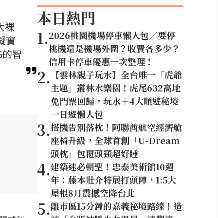
本日熱門
大裸
1
.
2026桃園機場停車懶人包／要停
擬實
桃機還是機場外圍？收費各多少？
G的智
信用卡停車優惠一次整理！
2
.
【雲林親子玩水】全台唯一「虎爺
主題」叢林水樂園！虎尾632高地
免門票回歸，玩水＋4大順遊秘境
一日遊懶人包
3
.
搭機告別落枕！阿聯酋航空經濟艙
座椅升級，全球首創「U-Dream
頭枕」包覆頭頸超好睡
4
.
建築迷必朝聖！忠泰美術館10週
年：藤本壯介特展打頭陣，1:5大
屋根8月震撼空降台北
5
.
離市區15分鐘的嘉義祕境路線！造