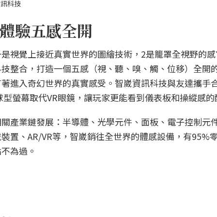
資訊科技
體驗五感全開
是視覺上接近真實世界的圖繪技術，2是籠罩全視野的感
科技整合，打造一個五感（視、聽、嗅、觸、位移）全開
有著進入奇幻世界的真實感受。智崴資訊科技與友達攜手
ED球型螢幕取代VR眼鏡，讓玩家更能看到儀表板和操縱感的
相關產業鏈發展：半導體、光學元件、面板、電子控制元
置、AR/VR等，智崴銷往全世界的體感設備，有95%
點不為過。