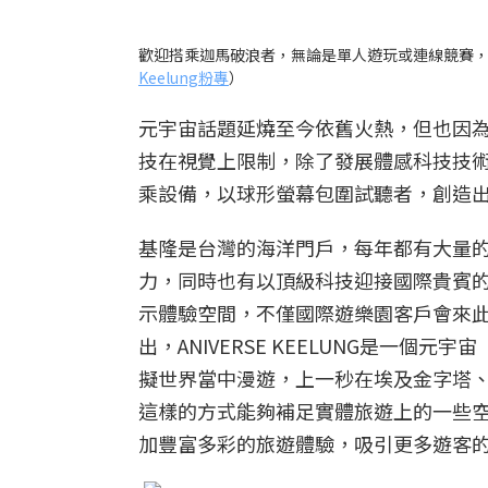
歡迎搭乘迦馬破浪者，無論是單人遊玩或連線競賽
Keelung粉專
）
元宇宙話題延燒至今依舊火熱，但也因
技在視覺上限制，除了發展體感科技技
乘設備，以球形螢幕包圍試聽者，創造
基隆是台灣的海洋門戶，每年都有大量
力，同時也有以頂級科技迎接國際貴賓的理
示體驗空間，不僅國際遊樂園客戶會來
出，
ANIVERSE KEELUNG是一個
元宇宙（
擬世界當中漫遊，上一秒在埃及金字塔
這樣的方式能夠補足實體旅遊上的一些
加豐富多彩的旅遊體驗，吸引更多遊客