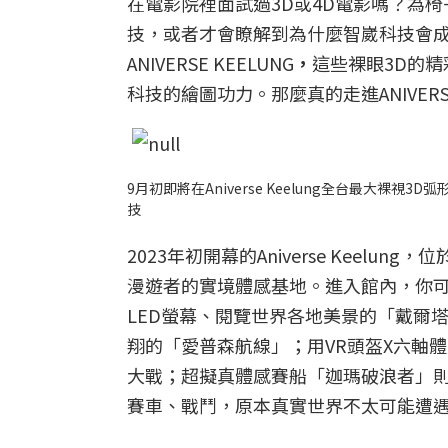
在電影院裡面試過3D或4D電影嗎？為
技，或者才會瞭解到為什麼智崴科技會成
ANIVERSE KEELUNG
，
這些裸眼3D的
科技的繪圖功力。那麼真的走進ANIVERS
9月初即將在Aniverse Keelung全台最大
技
2023年初開幕的Aniverse Kee
漫遊者的實境體感基地。進入館內，你
LED螢幕、閱覽世界各地美景的「戴爾
翔的「愛普森航線」；用VR頭盔X六軸
大戰；超擬真體感賽船「迦瑪破浪者」
賽車、戰鬥，原本真實世界不太可能遭遇到的