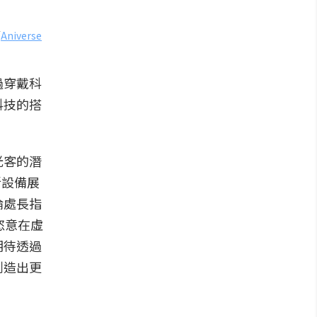
／
Aniverse
過穿戴科
科技的搭
光客的潛
新設備展
倫處長指
恣意在虛
期待透過
創造出更