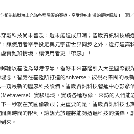
，你都能挑戰海上充滿各種障礙的賽道，享受趣味刺激的競速體驗！（圖
為穿戴科技尚未普及，還未能造成風潮；智崴資訊科技繞
術，讓使用者舉手投足與元宇宙世界同步之外，還打造高
出虛實難辨情境，讓使用者更「帶感」！
的郵輪以基隆為母港停靠，看好未來基隆引入大量國際觀
念，智崴在基隆所打造的Aniverse，被視為集團的最
此一窺最新的體感科技設備。智崴資訊科技營運中心彭彥
Metaverse）實驗場域，實踐各種想像，來訪的人們能
、下一秒就在英國倫敦眼；更重要的是，智崴資訊科技也
空間與時間的限制，讓觀光旅遊將能夠透過科技的演繹，
的到來。