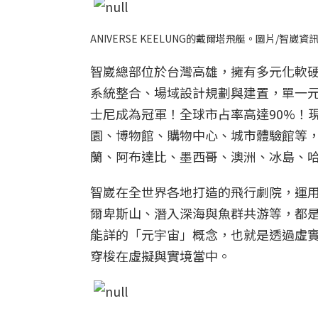
ANIVERSE KEELUNG的戴爾塔飛艇。圖片/智崴資
智崴總部位於台灣高雄，擁有多元化軟
系統整合、場域設計規劃與建置，單一
士尼成為冠軍！全球市占率高達90%！
園、博物館、購物中心、城市體驗館等
蘭、阿布達比、墨西哥、澳洲、冰島、哈
智崴在全世界各地打造的飛行劇院，運
爾卑斯山、潛入深海與魚群共游等，都
能詳的「元宇宙」概念，也就是透過虛實
穿梭在虛擬與實境當中。