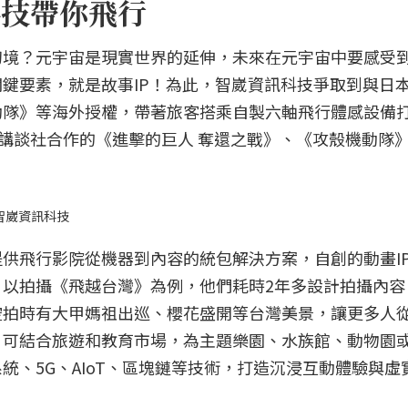
科技帶你飛行
幻境？元宇宙是現實世界的延伸，未來在元宇宙中要感受
鍵要素，就是故事IP！為此，智崴資訊科技爭取到與日
動隊》等海外授權，帶著旅客搭乘自製六軸飛行體感設備
景。講談社合作的《進擊的巨人 奪還之戰》、《攻殼機動隊
智崴資訊科技
供飛行影院從機器到內容的統包解決方案，自創的動畫I
以拍攝《飛越台灣》為例，他們耗時2年多設計拍攝內容
空拍時有大甲媽祖出巡、櫻花盛開等台灣美景，讓更多人
，可結合旅遊和教育市場，為主題樂園、水族館、動物園
統、5G、AIoT、區塊鏈等技術，打造沉浸互動體驗與虛