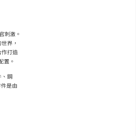
官刺激。
的世界，
合作打造
配置。
件、鋼
零件是由