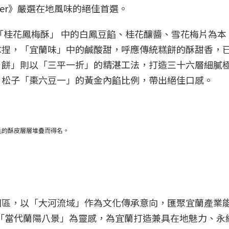
veler》嚴選在地風味的絕佳首選。
「桂花鳳梅酥」 中的白鳳豆餡、桂花釀醬、雪花梅片為本
拿捏，「宜蘭味」中的鹹酸甜，呼應傳統糕餅的酥甜香，
月餅」則以「三平一折」的精湛工法，打造三十六層細膩
、松子「棗六豆一」的黃金內餡比例，帶出絕佳口感。
毛的酥皮層層堆疊而得名。
園區，以「大河流域」作為文化傳承意向，匯聚宜蘭產業
，以「當代蘭陽八景」為靈感，為宜蘭打造兼具在地魅力、永