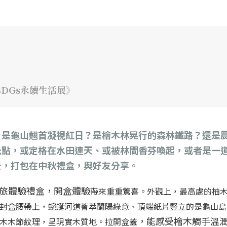
SDGs永續生活展》
？是龜山翹首凝視紅日？是檜木林晃行的森林鐵路？還是
光點，或定格在水田連天、或被林間香芬喚起，或者是一
景，打包在中秋禮盒，與好友分享。
八景輕旅體驗禮盒，開盒體驗
帶來重重驚喜。外觀上，最高處的柚
封盒腰帶上，蜿蜒河道薈萃蘭陽綠意、頂端紙片豎立的是龜山島
，能感受檜木觸手溫
木木節紋理，呈現實木質地。拉開盒蓋