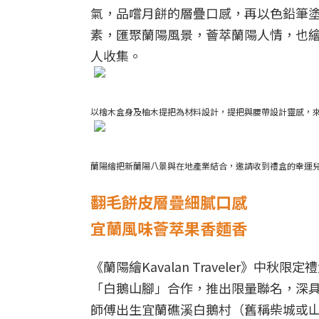
氣，品嚐月餅的層疊口感，再以色鉛筆
素，匯聚蘭陽風景，薈萃蘭陽人情，也
人收集。
以檜木盒身及柚木提把為材料設計，提把與腰帶設計靈感，
蘭陽繪把新蘭陽八景與在地產業結合，邀請收到禮盒的幸運兒
翻毛餅皮層疊細膩口感
宜蘭風味薈萃果香麵香
《蘭陽繪Kavalan Traveler》
「白鵝山腳」合作，推出限量聯名，深具
師傅出生宜蘭礁溪白鵝村（舊稱柴城或山