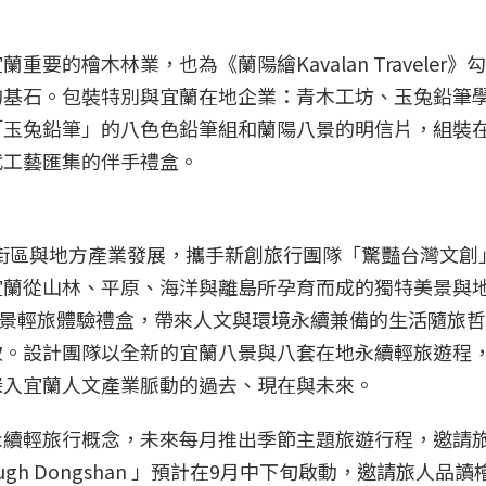
的檜木林業，也為《蘭陽繪Kavalan Traveler》
的基石。包裝特別與宜蘭在地企業：青木工坊、玉兔鉛筆
「玉兔鉛筆」的八色色鉛筆組和蘭陽八景的明信片，組裝
代工藝匯集的伴手禮盒。
城市街區與地方產業發展，攜手新創旅行團隊「驚豔台灣文創
宜蘭從山林、平原、海洋與離島所孕育而成的獨特美景與
ler》八景輕旅體驗禮盒，帶來人文與環境永續兼備的生活隨旅
致。設計團隊以全新的宜蘭八景與八套在地永續輕旅遊程
深入宜蘭人文產業脈動的過去、現在與未來。
永續輕旅行概念，未來每月推出季節主題旅遊行程，邀請
ugh Dongshan 」預計在9月中下旬啟動，邀請旅人品讀