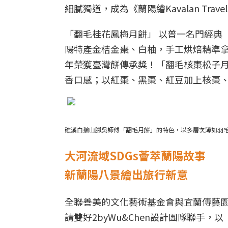
細膩獨道，成為《蘭陽繪Kavalan Tra
「翻毛桂花鳳梅月餅」 以普一名門經典
陽特產金桔金棗、白柚，手工烘焙精準
年榮獲臺灣餅傳承獎！「翻毛核棗松子
香口感；以紅棗、黑棗、紅豆加上核棗
礁溪白鵝山腳吳師傅「翻毛月餅」的特色，以多層次薄如羽
大河流域SDGs薈萃蘭陽故事
新蘭陽八景繪出旅行新意
全聯善美的文化藝術基金會與宜蘭傳藝
請雙好2byWu&Chen設計團隊聯手