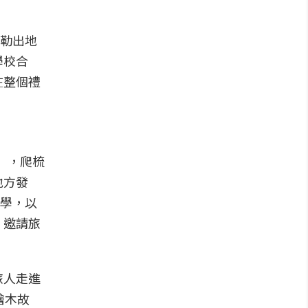
勾勒出地
學校合
在整個禮
」，爬梳
地方發
哲學，以
，邀請旅
旅人走進
檜木故