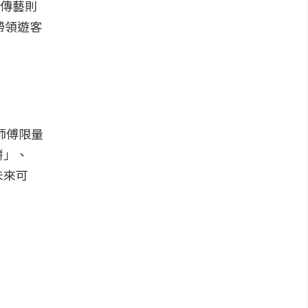
蘭傳藝則
帶領遊客
師傅限量
餅」、
未來可