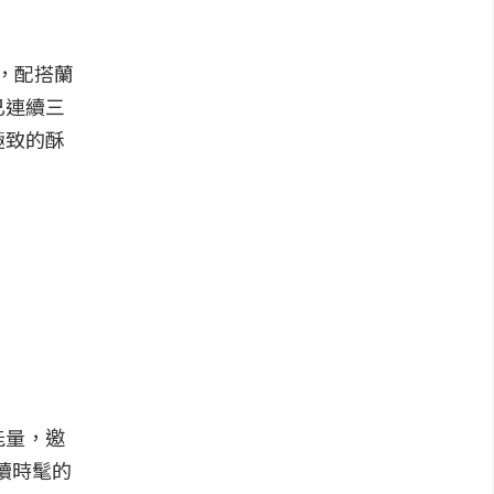
，配搭蘭
已連續三
極致的酥
能量，邀
續時髦的