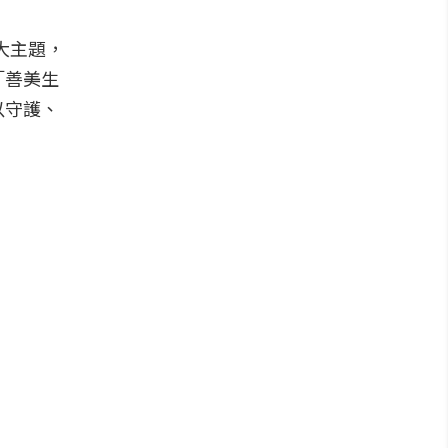
三大主題，
「善美生
以守護、