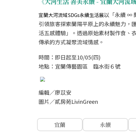
《大河生活 善美永續 - 宜蘭大河流
以「永續 ∞
宜蘭大河流域SDGs永續生活展
引領旅客探索蘭陽平原上的永續魅力，
活五感體驗」。透過原始素材製作食、
傳承的方式凝聚流域情感。
時間：即日起至10/05(四)
地點：宜蘭傳藝園區 臨水街６號
編輯／廖苡安
圖片／貳房苑LivinGreen
宜蘭
永續