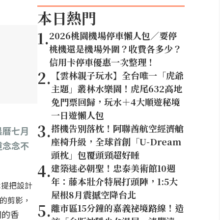
本日熱門
1
.
2026桃園機場停車懶人包／要停
桃機還是機場外圍？收費各多少？
信用卡停車優惠一次整理！
2
.
【雲林親子玩水】全台唯一「虎爺
主題」叢林水樂園！虎尾632高地
免門票回歸，玩水＋4大順遊秘境
一日遊懶人包
3
.
搭機告別落枕！阿聯酋航空經濟艙
農曆七月
座椅升級，全球首創「U-Dream
道念念不
頭枕」包覆頭頸超好睡
4
.
建築迷必朝聖！忠泰美術館10週
年：藤本壯介特展打頭陣，1:5大
木提把設計
屋根8月震撼空降台北
的剪影，
5
.
離市區15分鐘的嘉義祕境路線！造
潤的香