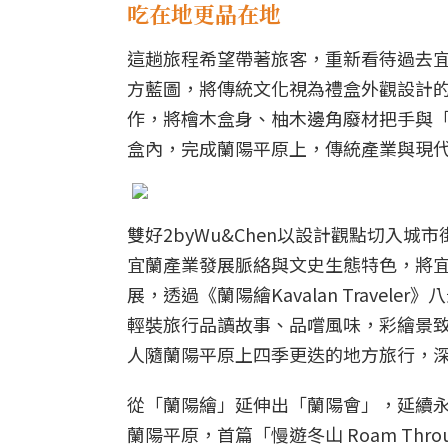
吃在地更品在地
這趟旅程希望帶著旅客，重新看待過去宜蘭重要
方藍圖，將傳統文化視為禮盒外觀設計
作，將檜木盒身、柚木邊角廢材把手與
盒內，完成蘭陽平原上，傳統產業與現
雙好2byWu&Chen以設計觀點切入
宜蘭產業發展脈絡與文史生態特色，將
展，透過《蘭陽繪Kavalan Trave
輕裝旅行品讀故事、品嚐風味，彩繪景
人隨蘭陽平原上四季更迭的地方旅行，
從「蘭陽繪」延伸出「蘭陽會」，延續
蘭陽平原，首篇「慢遊冬山 Roam Thro