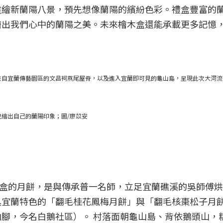
塗繪新蘭陽八景，預先想像蘭陽的繽紛色彩。禮盒豐富的
繪出我們心中的蘭陽之美。未來檜木盒還能承載更多記憶
來自宜蘭傳藝園區的文昌祠燕尾屋脊，以及進入宜蘭即可見的龜山島，呈現此次大河流
繪出自己的蘭陽印象；圖/廖苡安
中秋限定禮盒的月餅，是與傳承普一名師，立足宜蘭礁溪的吳師傅
宜蘭特色的「翻毛桂花鳳梅月餅」與「翻毛核棗松子月餅
腳，今名白鵝社區）。 村落面朝龜山島、背依鵝頭山，