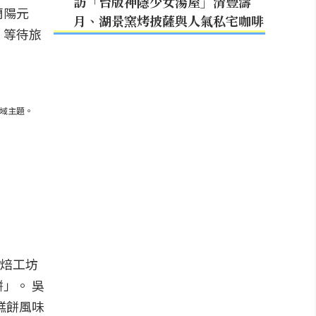
訪「台版神隱少女湯屋」清豐濤
蘭陽元
月、湖景窯烤披薩與人氣私宅咖啡
，等待旅
域主題。
烘焙工坊
」。 吳
糕餅風味