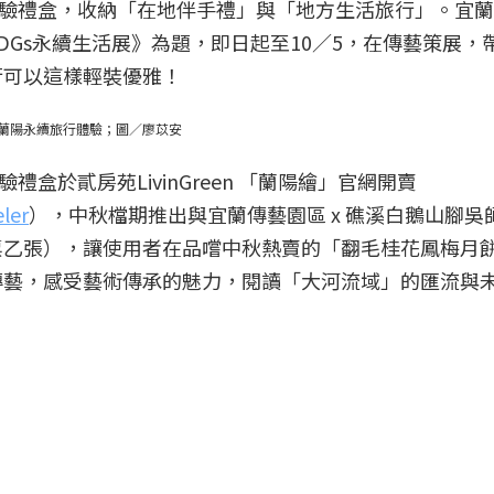
八景輕旅體驗禮盒，收納「在地伴手禮」與「地方生活旅行」。宜
SDGs永續生活展》為題，即日起至10／5，在傳藝策展，
行可以這樣輕裝優雅！
介紹蘭陽永續旅行體驗；圖／廖苡安
旅體驗禮盒於貳房苑LivinGreen 「蘭陽繪」官網開賣
ler
），中秋檔期推出與宜蘭傳藝園區 x 礁溪白鵝山腳吳
票乙張），讓使用者在品嚐中秋熱賣的「翻毛桂花鳳梅月
傳藝，感受藝術傳承的魅力，閱讀「大河流域」的匯流與