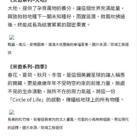
大地，提供了孕育萬物的養分，讓這個世界充滿能量，
興致勃勃地種下一顆未知種籽，雨露滋潤、微風吹拂過
後，終能成長為結實累累的甜密果實。
瓢蟲、南瓜、麥穗圖案，滿滿大地豐饒的幸福景象。圖片來源／琉璃工房提
供
《米奇系列–四季》
春花、夏荷、秋月、冬雪，是這個美麗星球的讓人稱羨
的寶藏，更是歲歲年年不受時空約束的前進力量，無處
不見的生命湧動，無所不在的原力氣蘊，將這一份
「Circle of Life」的感動，傳播給地球上的所有物種。
長青的松竹梅，有著經典東方的文人畫風。可愛的小鳥啾啾唱歌，帶出現代
的詮釋。圖片來源／琉璃工房提供