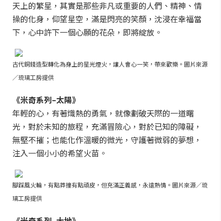
天上的繁星，其實是那些非凡或重要的人們、精神、情
操的化身，仰望星空，滿是閃亮的笑顏，沈浸在幸福當
下，心中許下一個心願的花朵，即將綻放。
古代銅錢造型轉化為身上的星光煙火，讓人會心一笑，帶來歡樂。圖片來源
／琉璃工房提供
《米奇系列–太陽》
年輕的心，有著熾熱的勇氣，就像劃破天際的一道曙
光，對於未知的旅程，充滿冒險心，對於已知的障礙，
無堅不摧；也能化作溫暖的微光，守護著微弱的夢想，
注入一個小小的希望火苗。
腳踩風火輪，有點莽撞有點頑皮，但充滿正義感，永遠熱情。圖片來源／琉
璃工房提供
《米奇系列–大地》