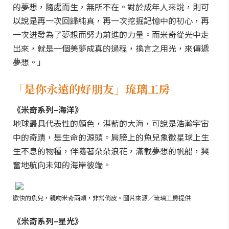
的夢想，隨處而生，無所不在。對於成年人來說，則可
以說是再一次回歸純真，再一次挖掘記憶中的初心，再
一次迸發為了夢想而努力前進的力量。而米奇從光中走
出來，就是一個美夢成真的過程，換言之用光，來傳遞
夢想。」
「是你永遠的好朋友」琉璃工房
《米奇系列–海洋》
地球最具代表性的顏色，湛藍的大海，可說是浩瀚宇宙
中的奇蹟，是生命的源頭。肩膀上的魚兒象徵星球上生
生不息的物種，伴隨著朵朵浪花，滿載夢想的帆船，興
奮地航向未知的海岸彼端。
歡快的魚兒，親吻米奇兩頰，非常俏皮。圖片來源／琉璃工房提供
《米奇系列–星光》