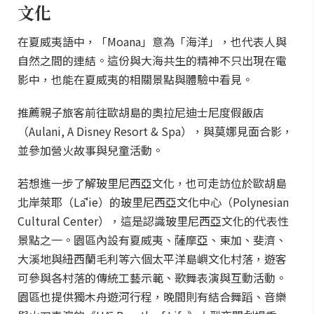
文化
在夏威夷語中，「Moana」意為「海洋」，也代表人與
自然之間的連結。這份與大海共生的精神不只出現在電
影中，也能在夏威夷的相關景點與體驗中看見。
推薦親子旅客前往歐胡島的奧拉尼迪士尼度假飯店
（Aulani, A Disney Resort & Spa），與莫娜見面合影，
並參加營火故事與兒童活動。
若想進一步了解玻里尼西亞文化，也可走訪位於歐胡島
北岸萊耶（Lāʻie）的玻里尼西亞文化中心（Polynesian
Cultural Center），這是認識玻里尼西亞文化的代表性
景點之一。園區內設有夏威夷、薩摩亞、東加、斐濟、
大溪地與紐西蘭毛利等六個太平洋島嶼文化村落，遊客
可參與各村落的傳統工藝示範、歌舞表演與互動活動。
園區也提供獨木舟遊河行程，晚間則有結合舞蹈、音樂