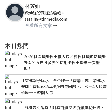
林芳如
欣傳媒資深採訪編輯。
sasalin@xinmedia.com／
happy21917@gmail.com
查看所有文章
本日熱門
2026桃園機場停車懶人包／要停桃機還是機場
外圍？收費各多少？信用卡停車優惠一次整
理！
【雲林親子玩水】全台唯一「虎爺主題」叢林水
樂園！虎尾632高地免門票回歸，玩水＋4大順遊
秘境一日遊懶人包
搭機告別落枕！阿聯酋航空經濟艙座椅升級，