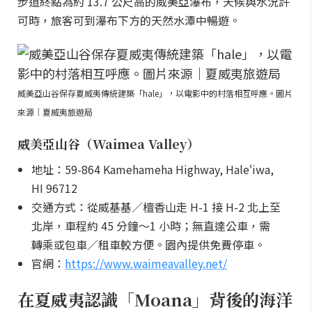
步道終點為約 13.7 公尺高的威美亞瀑布，天候與水況許
可時，旅客可到瀑布下方的天然水潭中暢遊。
威美亞山谷保存夏威夷傳統建築「hale」，以電影中的村落相互呼應。圖片
來源｜夏威夷旅遊局
威美亞山谷（Waimea Valley）
地址：59-864 Kamehameha Highway, Haleʻiwa,
HI 96712
交通方式：從威基基／檀香山走 H-1 接 H-2 北上至
北岸，車程約 45 分鐘～1 小時；無直達公車，需
轉乘或包車／租車較方便。園內提供免費停車。
官網：
https://www.waimeavalley.net/
在夏威夷認識「Moana」背後的海洋