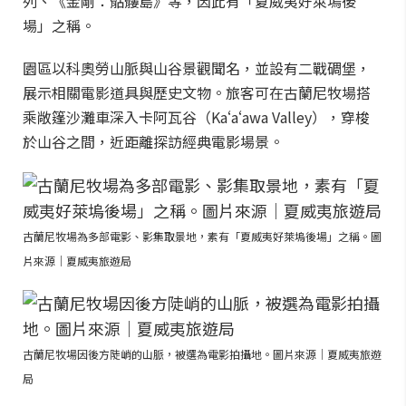
列、《金剛：骷髏島》等，因此有「夏威夷好萊塢後
場」之稱。
園區以科奧勞山脈與山谷景觀聞名，並設有二戰碉堡，
展示相關電影道具與歷史文物。旅客可在古蘭尼牧場搭
乘敞篷沙灘車深入卡阿瓦谷（Kaʻaʻawa Valley），穿梭
於山谷之間，近距離探訪經典電影場景。
古蘭尼牧場為多部電影、影集取景地，素有「夏威夷好萊塢後場」之稱。圖
片來源｜夏威夷旅遊局
古蘭尼牧場因後方陡峭的山脈，被選為電影拍攝地。圖片來源｜夏威夷旅遊
局