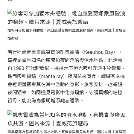
旅客可參加獨木舟體驗，親自感受莫娜乘風破浪的樂趣。圖片來源｜夏威夷
旅遊局
若行程延伸至夏威夷島的凱奧霍灣（Keauhou Bay），
這裡是當地知名的魔鬼魚夜間浮潛與潛水地點；此活動
自 1980 年代起發展，透過水下燈光吸引浮游生物聚集，
進而吸引蝠鱝（manta ray）夜間前來覓食，讓遊客有機
會近距離觀察其在海中游動的身影。旅客安排一趟蝠鱝
夜間觀察，如同遇見電影中化身蝠鱝、守護莫娜的塔拉
祖母，能為海島假期增添難忘體驗。
凱奧霍灣為當地知名的潛水地點，有機會與魔鬼魚共游。圖片來源｜夏威夷