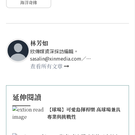
海洋奇緣
林芳如
欣傳媒資深採訪編輯。
sasalin@xinmedia.com／
happy21917@gmail.com
查看所有文章
延伸閱讀
【球場】可愛島揮桿樂 高球場兼具
專業與挑戰性