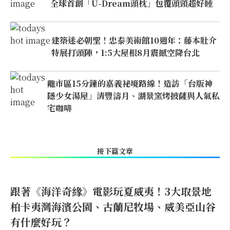
全球首創「U-Dream頭枕」包覆頭頸超好睡
建築迷必朝聖！忠泰美術館10週年：藤本壯介
特展打頭陣，1:5大屋根8月震撼空降台北
離市區15分鐘的嘉義祕境路線！造訪「台版神
隱少女湯屋」清豐濤月、湖景窯烤披薩與人氣私
宅咖啡
接下篇文章
跟著《海洋奇緣》電影玩夏威夷！3大取景地
柏卡夷灣海濱公園、古蘭尼牧場、威美亞山谷
有什麼好玩？