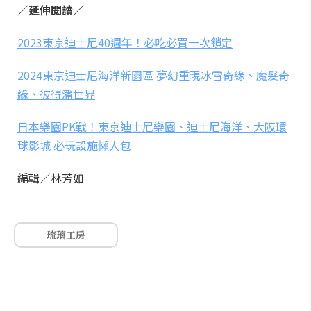
／延伸閱讀／
2023東京迪士尼40週年！必吃必買一次鎖定
2024東京迪士尼海洋新園區 夢幻重現冰雪奇緣、魔髮奇
緣、彼得潘世界
日本樂園PK戰！東京迪士尼樂園、迪士尼海洋、大阪環
球影城 必玩設施懶人包
編輯／林芳如
琉璃工房