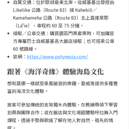
自駕交通：位於歐胡島東北岸。從威基基出發經由
Likelike 公路（Route 63）接 Kahekili／
Kamehameha 公路（Route 83）北上直達萊耶
（Lāʻie），車程約 60 至 75 分鐘。
接駁／公車交通：購買園區門票套票時，可加購官
方專屬巴士自威基基各大飯店接駁；也可搭乘公車
60 號路線。
官網：
https://www.polynesia.com/
跟著《海洋奇緣》體驗海島文化
想和莫娜一樣感受乘風破浪的樂趣，夏威夷提供多種豐
富的海洋文化體驗。
旅客可參加傳統的支架獨木舟體驗，在教練帶領下學習
划槳與團隊合作；或在飯店與文化場館體驗呼拉舞入門
課程，透過手勢與歌謠了解在地人對自然、祖先的情
感。