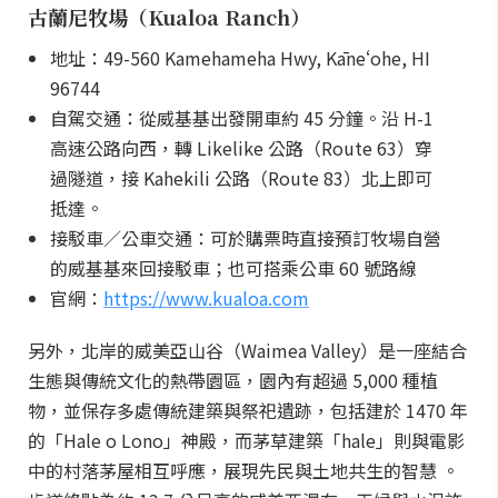
古蘭尼牧場（Kualoa Ranch）
地址：49-560 Kamehameha Hwy, Kāneʻohe, HI
96744
自駕交通：從威基基出發開車約 45 分鐘。沿 H-1
高速公路向西，轉 Likelike 公路（Route 63）穿
過隧道，接 Kahekili 公路（Route 83）北上即可
抵達。
接駁車／公車交通：可於購票時直接預訂牧場自營
的威基基來回接駁車；也可搭乘公車 60 號路線
官網：
https://www.kualoa.com
另外，北岸的威美亞山谷（Waimea Valley）是一座結合
生態與傳統文化的熱帶園區，園內有超過 5,000 種植
物，並保存多處傳統建築與祭祀遺跡，包括建於 1470 年
的「Hale o Lono」神殿，而茅草建築「hale」則與電影
中的村落茅屋相互呼應，展現先民與土地共生的智慧 。