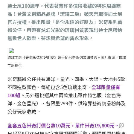
迪士尼100週年，代表著有許多值得收藏的特殊周邊商
品！台灣文創精品品牌「琉璃工房」破天荒取得迪士尼
官方授權，推出限量「是你永遠的好朋友」米奇系列藝
術公仔，用帶有炫幻光彩的琉璃材質表現出迪士尼帶給
無數世人歡樂、夢想與希望的雋永形象。
琉璃工房《是你永遠的好朋友》迪士尼米奇系列套組禮盒。圖片來源／琉璃
工房提供
米奇藝術公仔共有海洋、星光、四季、太陽、大地共5款
不同造型顏色，每組包含5色琉璃米奇，
全球限量僅有
100組
。另外還挑選其中兩款推出單件特色版（金色海
洋、金色星光），各限量299件，供跨界藝術精品粉絲及
公仔玩家收藏。
全套五色米奇訂價台幣10萬元，單件米奇19,800元。
即
日起至9月30日推出官方限期預購活動，預購期間特贈專