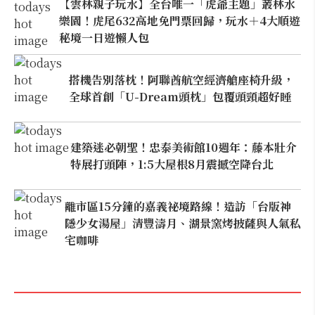
【雲林親子玩水】全台唯一「虎爺主題」叢林水
樂園！虎尾632高地免門票回歸，玩水＋4大順遊
秘境一日遊懶人包
搭機告別落枕！阿聯酋航空經濟艙座椅升級，
全球首創「U-Dream頭枕」包覆頭頸超好睡
建築迷必朝聖！忠泰美術館10週年：藤本壯介
特展打頭陣，1:5大屋根8月震撼空降台北
離市區15分鐘的嘉義祕境路線！造訪「台版神
隱少女湯屋」清豐濤月、湖景窯烤披薩與人氣私
宅咖啡