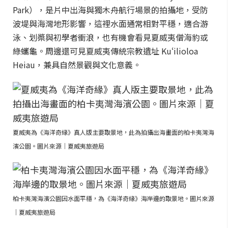
Park），是片中出海與獨木舟航行場景的拍攝地，受防
波堤與海灣地形影響，這裡水面通常相對平穩，適合游
泳、划槳與初學者衝浪，也有機會看見夏威夷僧海豹或
綠蠵龜。周邊還可見夏威夷傳統宗教遺址 Kuʻilioloa
Heiau，兼具自然景觀與文化意義。
夏威夷為《海洋奇緣》真人版主要取景地，此為拍攝出海畫面的柏卡夷灣海
濱公園。圖片來源｜夏威夷旅遊局
柏卡夷灣海濱公園因水面平穩，為《海洋奇緣》海岸邊的取景地。圖片來源
｜夏威夷旅遊局