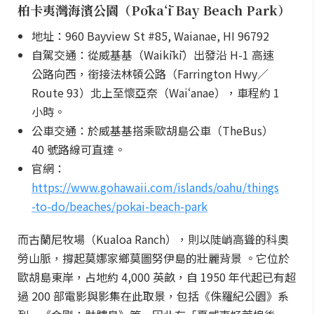
柏卡夷灣海濱公園（Pōkaʻī Bay Beach Park）
地址：960 Bayview St #85, Waianae, HI 96792
自駕交通：從威基基（Waikīkī）出發沿 H-1 高速
公路向西，銜接法林頓公路（Farrington Hwy／
Route 93）北上至懷亞奈（Waiʻanae），車程約 1
小時。
公車交通：於威基基搭乘歐胡島公車（TheBus）
40 號路線可直達。
官網：
https://www.gohawaii.com/islands/oahu/things
-to-do/beaches/pokai-beach-park
而古蘭尼牧場（Kualoa Ranch），則以陡峭高聳的科奧
勞山脈，撐起莫娜家鄉莫圖努伊島的壯麗背景 。它位於
歐胡島東岸，占地約 4,000 英畝，自 1950 年代起已有超
過 200 部電影與影集在此取景，包括《侏羅紀公園》系