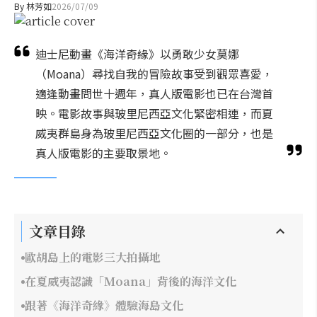
By
林芳如
2026/07/09
迪士尼動畫《海洋奇緣》以勇敢少女莫娜
（Moana）尋找自我的冒險故事受到觀眾喜愛，
適逢動畫問世十週年，真人版電影也已在台灣首
映。電影故事與玻里尼西亞文化緊密相連，而夏
威夷群島身為玻里尼西亞文化圈的一部分，也是
真人版電影的主要取景地。
文章目錄
歐胡島上的電影三大拍攝地
在夏威夷認識「Moana」背後的海洋文化
跟著《海洋奇緣》體驗海島文化