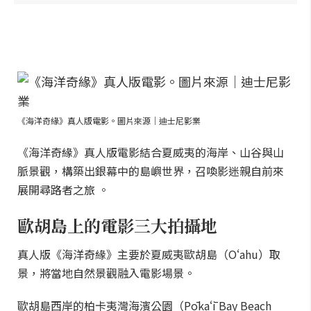
《海洋奇緣》真人版電影。圖片來源｜迪士尼影業
《海洋奇緣》真人版電影結合夏威夷的海岸、山谷與山
脈景觀，構築出銀幕中的島嶼世界，召喚影迷親自前來
展開尋路者之旅 。
歐胡島上的電影三大拍攝地
真人版《海洋奇緣》主要於夏威夷歐胡島（Oʻahu）取
景，將當地自然景觀融入電影場景。
歐胡島西岸的柏卡夷灣海濱公園（Pōkaʻī Bay Beach