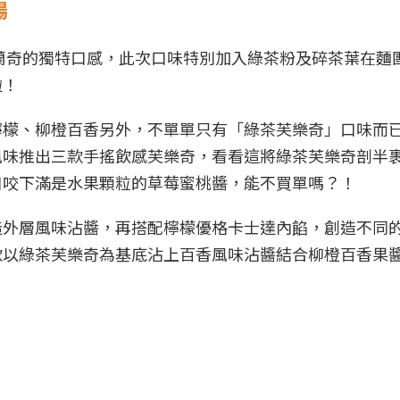
場
蘭奇的獨特口感，此次口味特別加入綠茶粉及碎茶葉在麵
啦！
檸檬、柳橙百香另外，不單單只有「綠茶芙樂奇」口味而
風味推出三款手搖飲感芙樂奇，看看這將綠茶芙樂奇剖半
口咬下滿是水果顆粒的草莓蜜桃醬，能不買單嗎？！
造外層風味沾醬，再搭配檸檬優格卡士達內餡，創造不同
款以綠茶芙樂奇為基底沾上百香風味沾醬結合柳橙百香果