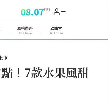
08.07
F R I
點
風格帶路
欣講堂
Style Travel
Xin Forum
上市
萌甜點！7款水果風甜