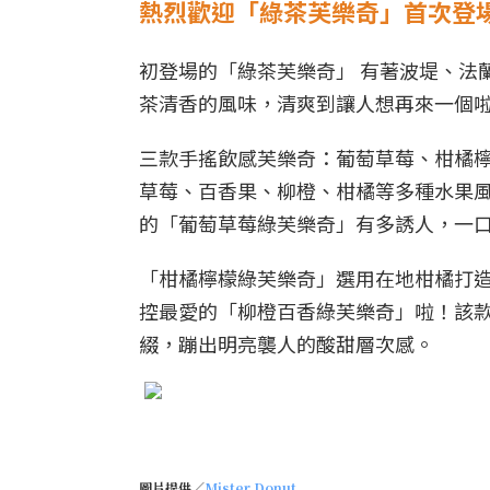
熱烈歡迎「綠茶芙樂奇」首次登
初登場的「綠茶芙樂奇」 有著波堤、法
茶清香的風味，清爽到讓人想再來一個
三款手搖飲感芙樂奇：葡萄草莓、柑橘
草莓、百香果、柳橙、柑橘等多種水果
的「葡萄草莓綠芙樂奇」有多誘人，一
「柑橘檸檬綠芙樂奇」選用在地柑橘打
控最愛的「柳橙百香綠芙樂奇」啦！該
綴，蹦出明亮襲人的酸甜層次感。
圖片提供／
Mister Donut