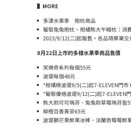
▌
MORE
多漾水果季 抱枕商品
葡萄兔兔抱枕、柑橘熊大午睡枕：消費滿
2023/9/12(二)起販售。各品項
8月22日上市的多樣水果季商品售價
芙樂奇系列每個55元
波堤每個48元
*柑橘綠波堤9/5(二)起7-ELEVEN門市 
*葡萄優格波堤9/12(二)起7-ELEVEN門
熊大款可可瑪芬、兔兔款草莓瑪芬皆5
柳橙百香青茶65元
波堤獅芒果鮮果冰棒、法蘭奇莓莓鮮果