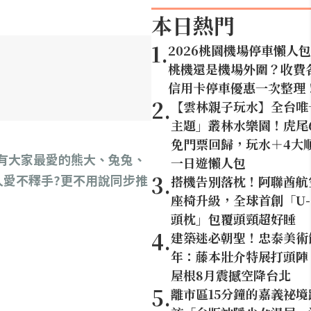
本日熱門
1
.
2026桃園機場停車懶人
桃機還是機場外圍？收費
信用卡停車優惠一次整理
2
.
【雲林親子玩水】全台唯
主題」叢林水樂園！虎尾6
免門票回歸，玩水＋4大
不僅有大家最愛的熊大、兔兔、
一日遊懶人包
3
.
愛不釋手?更不用說同步推
搭機告別落枕！阿聯酋航
座椅升級，全球首創「U-
頭枕」包覆頭頸超好睡
4
.
建築迷必朝聖！忠泰美術
年：藤本壯介特展打頭陣，
屋根8月震撼空降台北
5
.
離市區15分鐘的嘉義祕