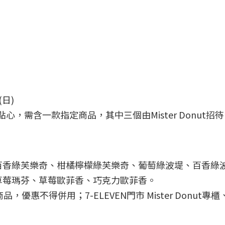
(日)
，需含一款指定商品，其中三個由Mister Donut招
百香綠芙樂奇、柑橘檸檬綠芙樂奇、葡萄綠波堤、百香綠
草莓瑪芬、草莓歐菲香、巧克力歐菲香。
優惠不得併用；7-ELEVEN門市 Mister Donut
優惠。