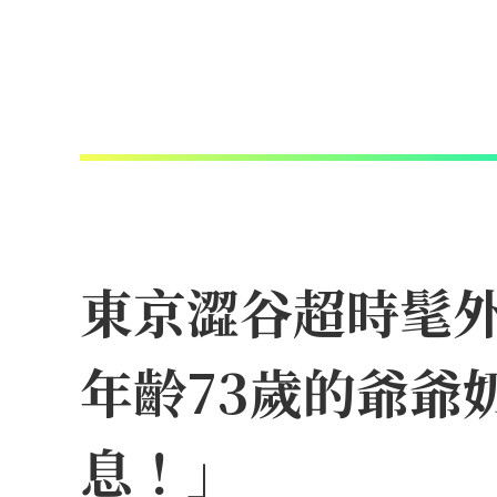
東京澀谷超時髦外帶
年齡73歲的爺爺
息！」