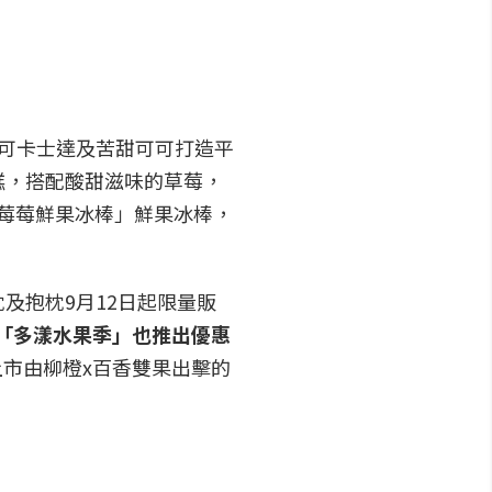
可卡士達及苦甜可可打造平
糕，搭配酸甜滋味的草莓，
莓莓鮮果冰棒」鮮果冰棒，
枕及抱枕9月12日起限量販
配合「多漾水果季」也推出優惠
市由柳橙x百香雙果出擊的