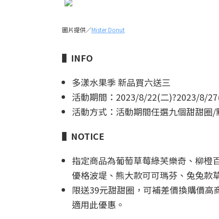
圖片提供／
Mister Donut
▌
INFO
多漾水果季 新品買六送三
活動期間：2023/8/22(二)?2023/8/27
活動方式：活動期間任選九個甜甜圈/點心
▌NOTICE
指定商品為葡萄草莓綠芙樂奇、柳橙
優格波堤、熊大款可可瑪芬、兔兔款
限送39元甜甜圈，可補差價換購價高商品，
適用此