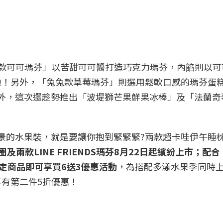
大款可可瑪芬」以苦甜可可醬打造巧克力瑪芬，內餡則以可
啦！另外，「兔兔款草莓瑪芬」則選用鬆軟口感的瑪芬蛋
味外，這次還趁勢推出「波堤獅芒果鮮果冰棒」及「法蘭奇
上超應景的水果裝，就是要讓你抱到緊緊緊?兩款超卡哇伊午睡
及兩款LINE FRIENDS瑪芬8月22日起繽紛上市；
指定商品即可享買6送3優惠活動
，為搭配多漾水果季同時上
有第二件5折優惠！