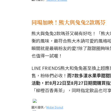
同場加映！熊大與兔兔2款瑪芬
熊大與兔兔2款瑪芬又萌有好吃！「熊
衡的風味，最符合熊大木訥可愛的風格
瞬間就是最萌粉友的愛?除了甜甜圈夠
也值得一試喔！
LINE FRIENDS熊大和兔兔甚至換
售，粉絲們必收！
而7款多漾水果季甜甜圈
活動，於8月22日至8月27日期間購買
「柳橙百香青茶」，同時指定飲品也可享
圖片提供／
Mister Donut