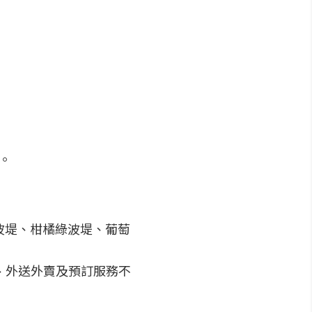
待。
波堤、柑橘綠波堤、葡萄
專櫃、外送外賣及預訂服務不