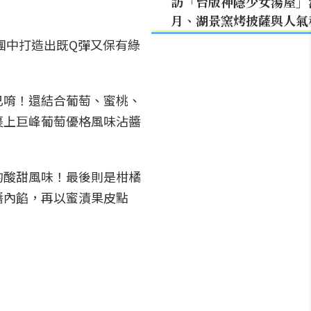
訪「台版神隱少女湯屋」
月、湖景窯烤披薩與人氣
團中打造出既Q彈又保有綠
已唷！還結合葡萄、蜜桃、
裹上巨峰葡萄優格風味沾醬
的酸甜風味！最後則是柑橘
醬內餡，再以蜜漬果皮點