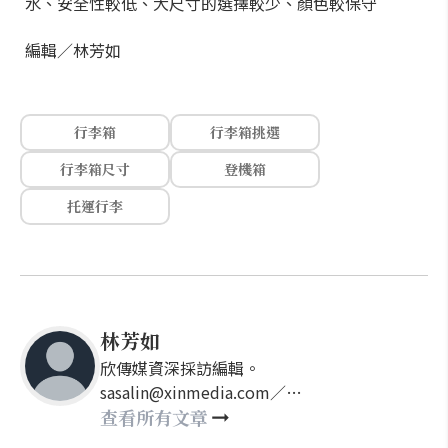
水、安全性較低、大尺寸的選擇較少、顏色較保守
編輯／林芳如
行李箱
行李箱挑選
行李箱尺寸
登機箱
托運行李
林芳如
欣傳媒資深採訪編輯。
sasalin@xinmedia.com／
happy21917@gmail.com
查看所有文章