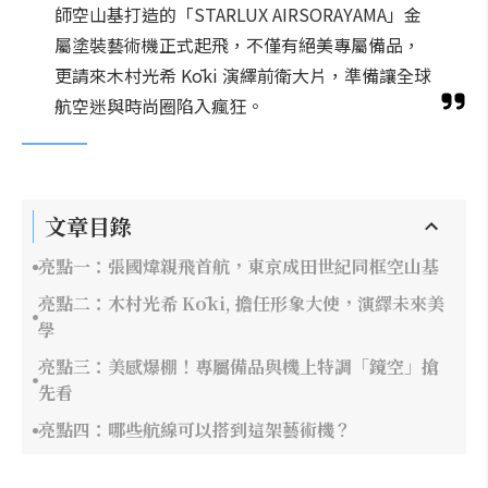
師空山基打造的「STARLUX AIRSORAYAMA」金
屬塗裝藝術機正式起飛，不僅有絕美專屬備品，
更請來木村光希 Kōki 演繹前衛大片，準備讓全球
航空迷與時尚圈陷入瘋狂。
文章目錄
亮點一：張國煒親飛首航，東京成田世紀同框空山基
亮點二：木村光希 Kōki, 擔任形象大使，演繹未來美
學
亮點三：美感爆棚！專屬備品與機上特調「鏡空」搶
先看
亮點四：哪些航線可以搭到這架藝術機？