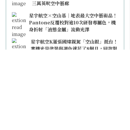
三萬英呎空中藝廊
星宇航空×空山基｜地表最大空中藝術品！
Pantone反覆校對逾10次研發專屬色，機
身折射「液態金屬」流動光澤
星宇航空K董張國煒親駕「空山銀」抵台！
實機光是塗裝與調色就花了8個月，同款限
量模型上架即秒殺
本日熱門
2026桃園機場停車懶人包／要停桃機還是機場
外圍？收費各多少？信用卡停車優惠一次整