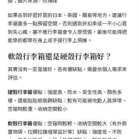
間；圖片來源／欣傳媒
如果去到好逛好買的日本、泰國、關島等地方，建議行
李箱要多一點預留空間，否則遇到折扣季或一不小心買
到失心瘋，塞不進行李箱會令人很慌張，最後可能得把
能穿的都穿在身上或手提行李上飛機。
軟殼行李箱還是硬殼行李箱好？
其實沒有一定是誰好，各有優缺點，需要依個人需求來
評估。
硬殼行李箱
優點：強度高、防水、安全性高、顏色多
樣，還能貼貼紙裝飾
缺點：較有可能被地勤人員摔壞、
空箱時較重、收納空間較小
軟殼行李箱
優點：空箱時較輕、收納空間較大（有外側
置物袋，拉開拉鍊增厚設計等）
缺點：強度低、不防