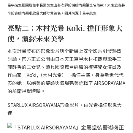
星宇航空張國煒董事長邀請空山基老師於機艙內親筆簽名落款，未來旅客將
可於客艙內親眼欣賞大師珍貴簽名。圖片來源｜星宇航空
亮點二：木村光希 Kōki, 擔任形象大
使，演繹未來美學
本次計畫發布的形象影片與全新機上安全影片引發熱烈
討論。官方正式公開由日本天王巨星木村拓哉與歌手工
藤靜香的二女兒、兼具國際舞台經驗的模特兒女演員及
作曲家「Kōki,（木村光希）」擔任主演，身為新世代代
表的她，以絕美的姿態與氣場完美詮釋了 AIRSORAYAMA
的前衛視覺體驗。
STARLUX AIRSORAYAMA形象影片，由光希擔任形象大
使