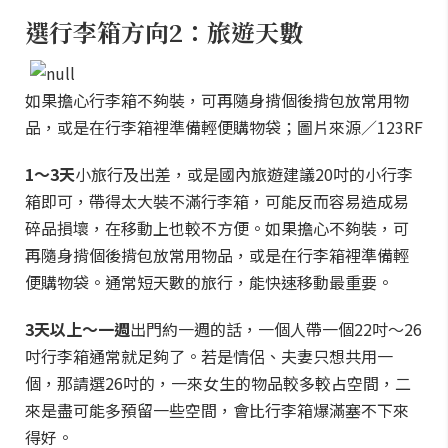
選行李箱方向2：旅遊天數
如果擔心行李箱不夠裝，可再隨身揹個後揹包放常用物
品，或是在行李箱裡準備輕便購物袋；圖片來源／123RF
1～3天
小旅行及出差，或是國內旅遊建議20吋的小行李
箱即可，帶得太大裝不滿行李箱，可能反而容易造成易
碎品損壞，在移動上也較不方便。如果擔心不夠裝，可
再隨身揹個後揹包放常用物品，或是在行李箱裡準備輕
便購物袋。通常短天數的旅行，能快速移動最重要。
3天以上～一週
出門約一週的話，一個人帶一個22吋～26
吋行李箱通常就足夠了。若是情侶、夫妻只想共用一
個，那請選26吋的，一來女生的物品較多較占空間，二
來是盡可能多預留一些空間，會比行李箱爆滿塞不下來
得好。