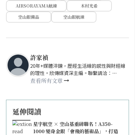
AIRSORAYAMA航線
木村光希
空山銀備品
空山銀航線
許家禎
20年+媒體淬鍊，歷經生活線的感性與財經線
的理性。欣傳媒資深主編。聯繫請洽：
nellyhsu@xinmedia.com
查看所有文章
延伸閱讀
星宇航空 × 空山基重磅聯名！A350-
1000 變身金銀「會飛的藝術品」，打造