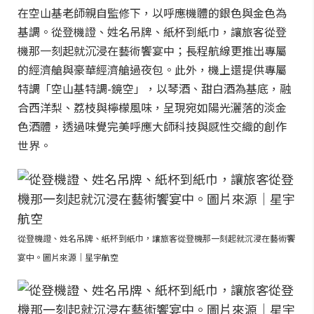
在空山基老師親自監修下，以呼應機體的銀色與金色為
基調。從登機證、姓名吊牌、紙杯到紙巾，讓旅客從登
機那一刻起就沉浸在藝術饗宴中；長程航線更推出專屬
的經濟艙與豪華經濟艙過夜包。此外，機上還提供專屬
特調「空山基特調-鏡空」，以琴酒、甜白酒為基底，融
合西洋梨、荔枝與檸檬風味，呈現宛如陽光灑落的淡金
色酒體，透過味覺完美呼應大師科技與感性交織的創作
世界。
從登機證、姓名吊牌、紙杯到紙巾，讓旅客從登機那一刻起就沉浸在藝術饗
宴中。圖片來源｜星宇航空