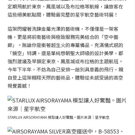
定期飛航於東京、鳳凰城以及布拉格等航線，讓旅客在
這些絕美航點間，體驗最完整的星宇航空藝術特展！
這架閃耀著洗鍊金屬光澤的藝術機，不僅僅是一架客
機，更是將前衛藝術與極致服務完美結合的「空中藝
廊」。無論你是衝著超生火的專屬備品、充滿儀式感的
「鏡空」特調，還是單純想朝聖大師級的設計美學，都
強烈建議及早鎖定東京、鳳凰城或布拉格的主題航班。
今年下半年，不妨為自己安排一趟別具意義的飛行，親
自登上這架翱翔天際的藝術品，體驗從未感受過的高空
視覺震撼！
STARLUX AIRSORAYAMA 模型讓人好驚豔。圖片來源｜星宇航空