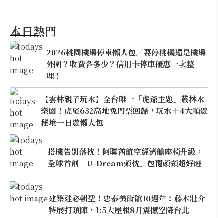
本日熱門
2026桃園機場停車懶人包／要停桃機還是機場
外圍？收費各多少？信用卡停車優惠一次整
理！
【雲林親子玩水】全台唯一「虎爺主題」叢林水
樂園！虎尾632高地免門票回歸，玩水＋4大順遊
秘境一日遊懶人包
搭機告別落枕！阿聯酋航空經濟艙座椅升級，
全球首創「U-Dream頭枕」包覆頭頸超好睡
建築迷必朝聖！忠泰美術館10週年：藤本壯介
特展打頭陣，1:5大屋根8月震撼空降台北