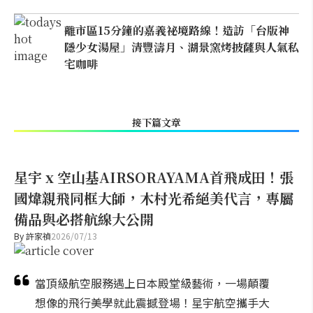
離市區15分鐘的嘉義祕境路線！造訪「台版神
隱少女湯屋」清豐濤月、湖景窯烤披薩與人氣私
宅咖啡
接下篇文章
星宇 x 空山基AIRSORAYAMA首飛成田！張
國煒親飛同框大師，木村光希絕美代言，專屬
備品與必搭航線大公開
By
許家禎
2026/07/13
當頂級航空服務遇上日本殿堂級藝術，一場顛覆
想像的飛行美學就此震撼登場！星宇航空攜手大