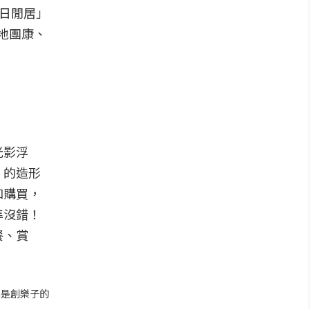
伴日閒居」
大地團康、
光影浮
」的造形
和購買，
準沒錯！
餐、賞
已是創樂子的