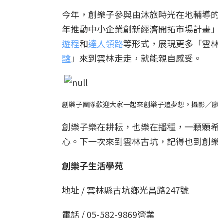
今年，創樂子參與由沐旅時光在地輔導
年推動中小企業創新經濟開拓市場計畫
遊程
和
達人領路
等形式，展現更多「雲
驗
」來到雲林走走，就能親自感受。
創樂子團隊歡迎大家一起來創樂子追夢想。攝影／
創樂子樂在耕耘，也樂在播種，一顆顆
心。下一次來到雲林古坑，記得也到創
創樂子生活學苑
地址 / 雲林縣古坑鄉光昌路247號
電話 / 05-582-9869營業