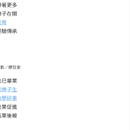
帶著更多
樂子在開
創育
經驗傳承
攝影／廖苡安
也已畢業
創樂子生
力學研事
產業促進
結果後被