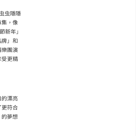
虫虫隱隱
市集，像
春節新年」
品牌」和
請樂團演
享受更精
口的漂亮
了更符合
」的夢想