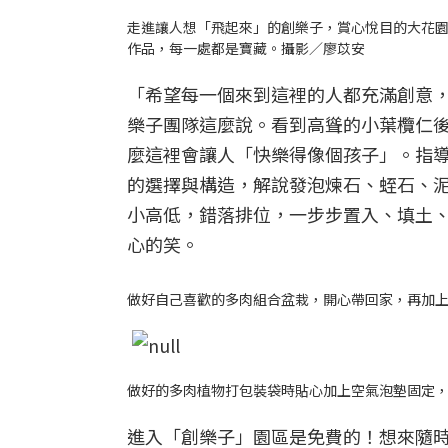
走進讓人想「飛起來」的創樂子，賞心悅目的大花
作品，每一處都是寶藏。攝影／廖苡安
「希望每一個來到這裡的人都充滿創意
樂子團隊這麼說。看到高聳的小葉欖仁
麼這裡會讓人「快樂得像個孩子」。指
的選擇與構造，解說發泡煉石、蛭石、
小高低，錯落排位，一步步置入、填土
心的笑。
做好自己喜歡的多肉組合盆栽，開心帶回家，再加
做好的多肉植物打包裝袋時貼心加上空氣泡墊固定
進入「創樂子」園區是免費的！想來隨