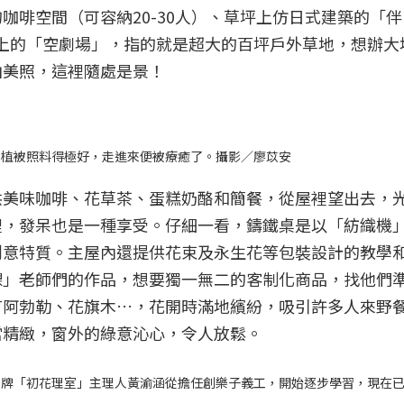
咖啡空間（可容納20-30人）、草坪上仿日式建築的「
人以上的「空劇場」，指的就是超大的百坪戶外草地，想辦
拍美照，這裡隨處是景！
區植被照料得極好，走進來便被療癒了。攝影／廖苡安
供美味咖啡、花草茶、蛋糕奶酪和簡餐，從屋裡望出去，
裡，發呆也是一種享受。仔細一看，鑄鐵桌是以「紡織機
創意特質。主屋內還提供花束及永生花等包裝設計的教學
課」老師們的作品，想要獨一無二的客制化商品，找他們
有阿勃勒、花旗木…，花開時滿地繽紛，吸引許多人來野
當精緻，窗外的綠意沁心，令人放鬆。
品牌「初花理室」主理人黃渝涵從擔任創樂子義工，開始逐步學習，現在