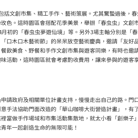
包括文創市集、精工手作、藝術策展。尤其驚蟄過後，春
粉玫色。這時園區會搭配花季美景，舉辦「春虫虫」文創
4月初的「春虫虫夢遊仙境」等。另外3場主軸分別是「
、「口木口木藝術節」的呆呆放空藝術慶典，
邀請「友好
、餐飲美食、野餐和手作文創市集與遊客同樂，有時也邀
趣味活動，這時園區就會考慮酌收費用，讓來參與的遊客
過申請政府及相關單位計畫支持，慢慢走出自己的路。門
創意手法協助門面改造的「華山咖啡大街營造計畫」，有
這裡當做手作場域和市集活動集散地，就太小看「創樂子
地青年一起創造生命的無限可能！