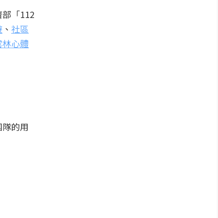
部「112
遊
、
社區
雲林心體
團隊的用