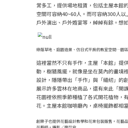
常多工，提供場地租賃，包括主屋本館的
空間可容納40~60人。而可容納300
戶外演出、戶外婚宴等，綽綽有餘。想
綠蔭草地、庭園造景、仿日式平房的教室空間…園
這裡當然不只有手作，主屋「本館」提
動，樹隨風擺，就像是坐在莫內的畫境
設計，隱隱帶出「手作」與「縫紉」的
展示許多雲林在地商品，還有來此「開
花園裡依照季節種植了各式開花植物，
花。主屋本館咖啡廳內，桌椅擺飾都相
創樂子也提供花藝設計教學和花束包裝販售。花藝
花藝師。攝影／廖苡安