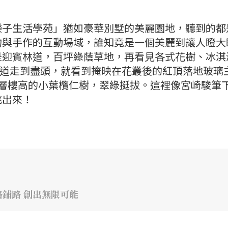
樂子生活學苑」猶如豪華別墅的美麗園地，聽到的都
物與手作的互動場域，誰知竟是一個美麗到讓人瞪大
是迎賓林道，百坪綠蔭草地，再看見各式花樹、冰淇
主幹道走到盡頭，就看到掩映在花叢後的紅頂落地玻璃
6層樓高的小葉欖仁樹，翠綠挺拔。這裡像宮崎駿筆
跳出來！
鋪路 創出無限可能