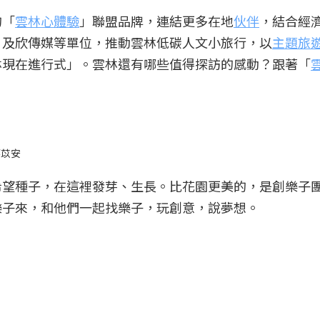
的「
雲林心體驗
」聯盟品牌，連結更多在地
伙伴
，結合經濟
」及欣傳媒等單位，推動雲林低碳人文小旅行，以
主題旅
林現在進行式」。雲林還有哪些值得探訪的感動？跟著「
廖苡安
希望種子，在這裡發芽、生長。比花園更美的，是創樂子
樂子來，和他們一起找樂子，玩創意，說夢想。