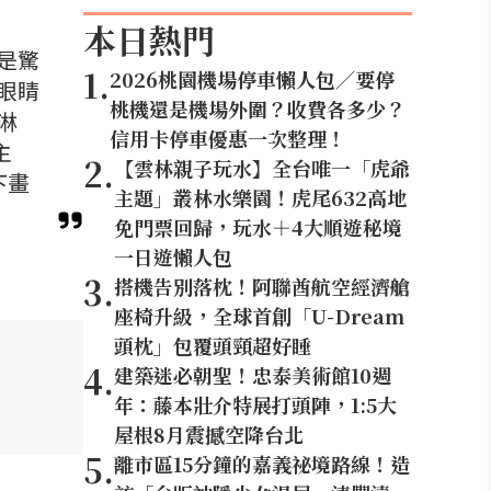
本日熱門
是驚
1
.
2026桃園機場停車懶人包／要停
眼睛
桃機還是機場外圍？收費各多少？
淋
信用卡停車優惠一次整理！
主
2
.
【雲林親子玩水】全台唯一「虎爺
下畫
主題」叢林水樂園！虎尾632高地
免門票回歸，玩水＋4大順遊秘境
一日遊懶人包
3
.
搭機告別落枕！阿聯酋航空經濟艙
座椅升級，全球首創「U-Dream
頭枕」包覆頭頸超好睡
4
.
建築迷必朝聖！忠泰美術館10週
年：藤本壯介特展打頭陣，1:5大
屋根8月震撼空降台北
5
.
離市區15分鐘的嘉義祕境路線！造