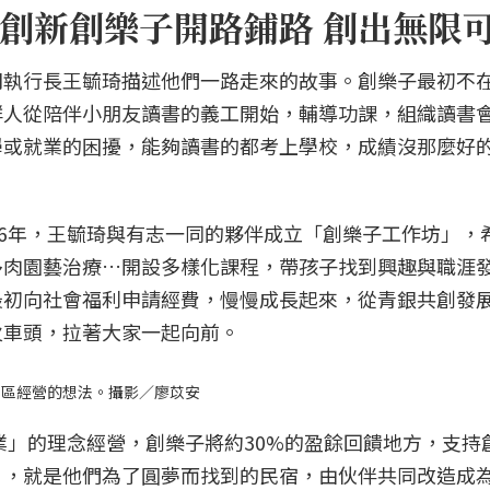
創新創樂子開路鋪路 創出無限
司執行長王毓琦
描述他們一路走來的故事。創樂子最初不
群人
從陪伴小朋友讀書的義工開始，輔導功課，組織讀書
學或就業的困擾，能夠讀書的都考上學校，成績沒那麼好
16年，王毓琦與有志一同的夥伴成立「創樂子工作坊」，
多肉園藝治療…開設多樣化課程，帶孩子找到興趣與職涯
最初向社會福利申請經費，慢慢成長起來，從青銀共創發
火車頭，拉著大家一起向前。
園區經營的想法。攝影／廖苡安
企業」的理念經營，創樂子將約30%的盈餘回饋地方，支持
」，就是他們為了圓夢而找到的民宿，由伙伴共同改造成