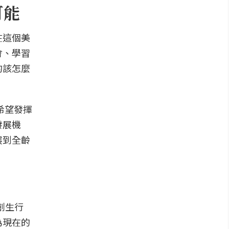
可能
在這個美
會、學習
的該怎麼
希望發揮
發展機
展到全齡
創生行
為現在的