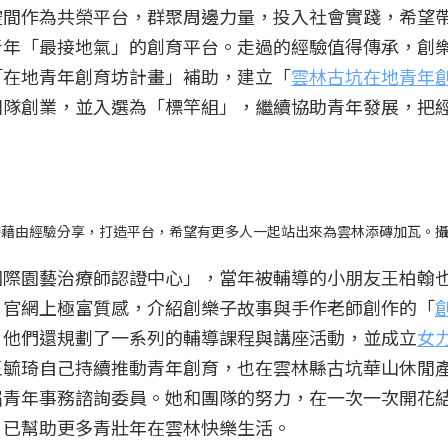
空間作為共榮平台，群聚周邊力量，投入社會實踐，希望
青年「最接地氣」的創育平台。走過的經驗值得傳承，創
「在地青年創育坊計畫」補助，建立「
雲林古坑在地青年
團隊創業，並入選為「標竿組」，繼續協助青年發展，把
待藉由經驗分享，打造平台，希望有更多人一起站出來為雲林添磚加瓦。
國際園藝治療師認證中心」，當年被輔導的小朋友王柏翰
。官網上極富質感，介紹創樂子故事與手作老師創作的「
，他們還規劃了一系列的輔導課程與講座活動，並成立
女
王毓琦自己持續推動青年創育，也在
雲林縣古坑華山休閒
屆青年事務諮詢委員。她和團隊的努力，在一次一次開花
，已幫助更多青壯年在雲林快樂生活。