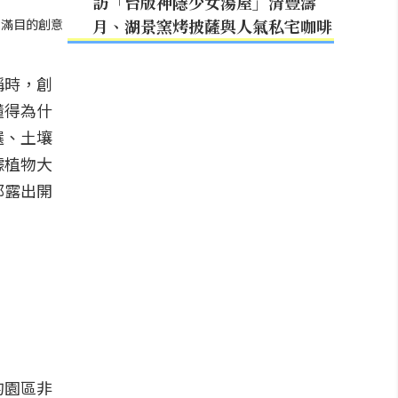
訪「台版神隱少女湯屋」清豐濤
月、湖景窯烤披薩與人氣私宅咖啡
瑯滿目的創意
稱時，創
懂得為什
選、土壤
據植物大
都露出開
的園區非