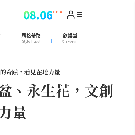
08.06
T H U
點
風格帶路
欣講堂
Style Travel
Xin Forum
的奇蹟，看見在地力量
盆、永生花，文創
力量