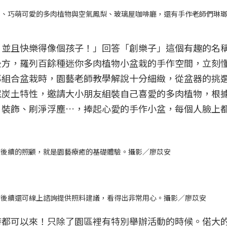
園、巧萌可愛的多肉植物與空氣鳳梨、玻璃屋咖啡廳，還有手作老師們琳
，並且快樂得像個孩子！」回答「創樂子」這個有趣的名
後方，羅列百餘種迷你多肉植物小盆栽的手作空間，立刻
導組合盆栽時，園藝老師教學解說十分細緻，從盆器的挑
泥炭土特性，邀請大小朋友組裝自己喜愛的多肉植物，根
、裝飾、刷淨浮塵…，捧起心愛的手作小盆，每個人臉上
上後續的照顧，就是園藝療癒的基礎體驗。攝影／廖苡安
，後續還可線上諮詢提供照料建議，看得出非常用心。攝影／廖苡安
時都可以來！只除了園區裡有特別舉辦活動的時候。偌大