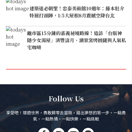
建築迷必朝聖！忠泰美術館10週年：藤本壯介
特展打頭陣，1:5大屋根8月震撼空降台北
離市區15分鐘的嘉義祕境路線！造訪「台版神
隱少女湯屋」清豐濤月、湖景窯烤披薩與人氣私
宅咖啡
Follow Us
享受吧！環遊世界，勇敢歸零去冒險，踏出夢想的第一步。一點勇
氣，一點熱情，一點快樂，一點挑戰