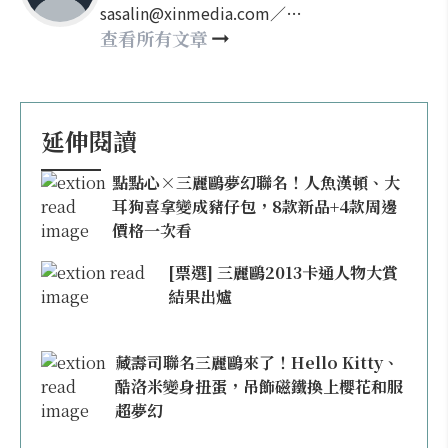
sasalin@xinmedia.com／
happy21917@gmail.com
查看所有文章
延伸閱讀
點點心×三麗鷗夢幻聯名！人魚漢頓、大
耳狗喜拿變成豬仔包，8款新品+4款周邊
價格一次看
[票選] 三麗鷗2013卡通人物大賞
結果出爐
藏壽司聯名三麗鷗來了！Hello Kitty、
酷洛米變身扭蛋，吊飾磁鐵換上櫻花和服
超夢幻