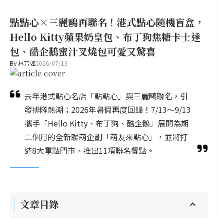
點點心×三麗鷗再聯名！港式點心隨機盲盒，
Hello Kitty蘋果奶皇包、布丁狗焦糖卡士達
包、酷企鵝蜜汁叉燒包可愛又驚喜
By
林芳如
2026/07/13
去年港式點心名店「點點心」與三麗鷗聯名，引
發排隊熱潮；2026年暑假再度回歸！7/13～9/13
攜手「Hello Kitty、布丁狗、酷企鵝」展開為期
二個月的全新聯萌企劃「萌友來點心」，並將打
造8大重點門市、推出11項聯名餐點。
文章目錄