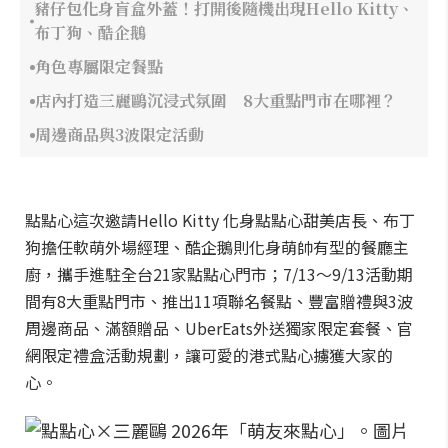
豬仔包化身盲盒外蓋！打開後隨機出現Hello Kitty、
布丁狗、酷企鵝
角色專屬限定餐點
店內打造三麗鷗沉浸式氛圍 8大重點門市在哪裡？
周邊商品與3波限定活動
點點心這次邀請Hello Kitty 化身點點心甜美店長、布丁
狗擔任軟萌外場經理、酷企鵝則化身萌帥有型的餐廳主
廚，攜手進駐全台21家點點心門市；7/13～9/13活動期
間有8大重點門市、推出11項聯名餐點、豐富贈禮與3波
周邊商品、滿額贈品、UberEats外送獨家限定套餐、官
網限定禮盒活動規劃，讓可愛的港式點心擄獲大家的
心。