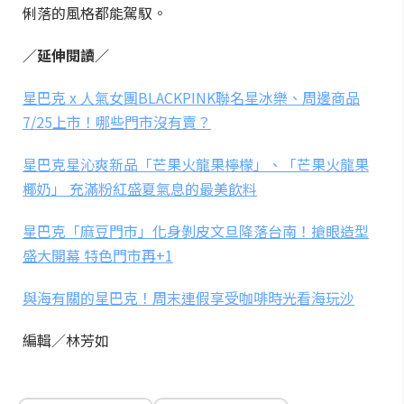
俐落的風格都能駕馭。
／延伸閱讀／
星巴克 x 人氣女團BLACKPINK聯名星冰樂、周邊商品
7/25上市！哪些門市沒有賣？
星巴克星沁爽新品「芒果火龍果檸檬」、「芒果火龍果
椰奶」 充滿粉紅盛夏氣息的最美飲料
星巴克「麻豆門市」化身剝皮文旦降落台南！搶眼造型
盛大開幕 特色門市再+1
與海有關的星巴克！周末連假享受咖啡時光看海玩沙
編輯／林芳如