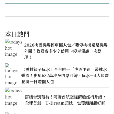
本日熱門
2026桃園機場停車懶人包／要停桃機還是機場
外圍？收費各多少？信用卡停車優惠一次整
理！
【雲林親子玩水】全台唯一「虎爺主題」叢林水
樂園！虎尾632高地免門票回歸，玩水＋4大順遊
秘境一日遊懶人包
搭機告別落枕！阿聯酋航空經濟艙座椅升級，
全球首創「U-Dream頭枕」包覆頭頸超好睡