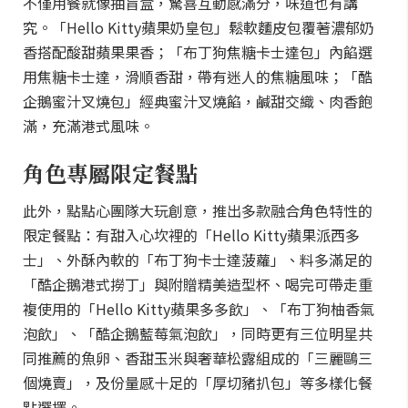
不僅用餐就像抽盲盒，驚喜互動感滿分，味道也有講
究。「Hello Kitty蘋果奶皇包」鬆軟麵皮包覆著濃郁奶
香搭配酸甜蘋果果香；「布丁狗焦糖卡士達包」內餡選
用焦糖卡士達，滑順香甜，帶有迷人的焦糖風味；「酷
企鵝蜜汁叉燒包」經典蜜汁叉燒餡，鹹甜交織、肉香飽
滿，充滿港式風味。
角色專屬限定餐點
此外，點點心團隊大玩創意，推出多款融合角色特性的
限定餐點：有甜入心坎裡的「Hello Kitty蘋果派西多
士」、外酥內軟的「布丁狗卡士達菠蘿」、料多滿足的
「酷企鵝港式撈丁」與附贈精美造型杯、喝完可帶走重
複使用的「Hello Kitty蘋果多多飲」、「布丁狗柚香氣
泡飲」、「酷企鵝藍莓氣泡飲」，同時更有三位明星共
同推薦的魚卵、香甜玉米與奢華松露組成的「三麗鷗三
個燒賣」，及份量感十足的「厚切豬扒包」等多樣化餐
點選擇。