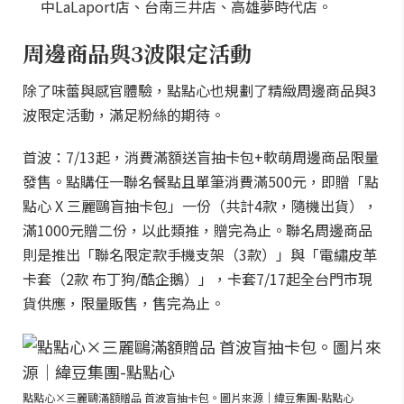
中LaLaport店、台南三井店、高雄夢時代店。
周邊商品與3波限定活動
除了味蕾與感官體驗，點點心也規劃了精緻周邊商品與3
波限定活動，滿足粉絲的期待。
首波：7/13起，消費滿額送盲抽卡包+軟萌周邊商品限量
發售。點購任一聯名餐點且單筆消費滿500元，即贈「點
點心 X 三麗鷗盲抽卡包」一份（共計4款，隨機出貨），
滿1000元贈二份，以此類推，贈完為止。聯名周邊商品
則是推出「聯名限定款手機支架（3款）」與「電繡皮革
卡套（2款 布丁狗/酷企鵝）」，卡套7/17起全台門市現
貨供應，限量販售，售完為止。
點點心×三麗鷗滿額贈品 首波盲抽卡包。圖片來源｜緯豆集團-點點心