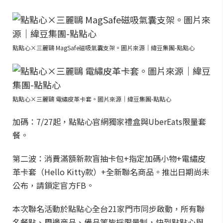
點點心×三麗鷗 MagSafe磁吸氣囊支架。圖片來源｜緯豆集團-點點心
點點心×三麗鷗 電繡皮革卡套。圖片來源｜緯豆集團-點點心
加碼：7/27起，點點心官網獨家禮盒與UberEats限量套
餐。
第二波：消費滿額新款盲抽卡包+指定加碼小物+電繡皮
革卡套（Hello Kitty款）+全新聯名商品。推出日期尚未
公布，請鎖定官方FB。
本次聯名活動於點點心全台21家門市同步啟動，所有聯
名餐點、周邊商品、備品等皆採限量制，快到點點心與