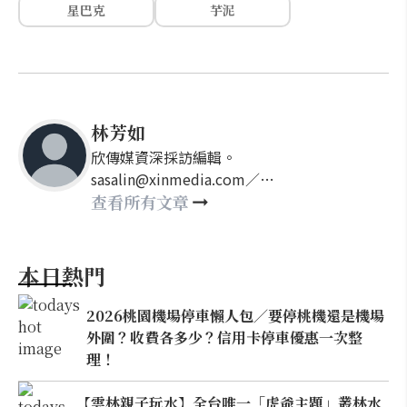
星巴克
芋泥
林芳如
欣傳媒資深採訪編輯。
sasalin@xinmedia.com／
happy21917@gmail.com
查看所有文章
本日熱門
2026桃園機場停車懶人包／要停桃機還是機場
外圍？收費各多少？信用卡停車優惠一次整
理！
【雲林親子玩水】全台唯一「虎爺主題」叢林水