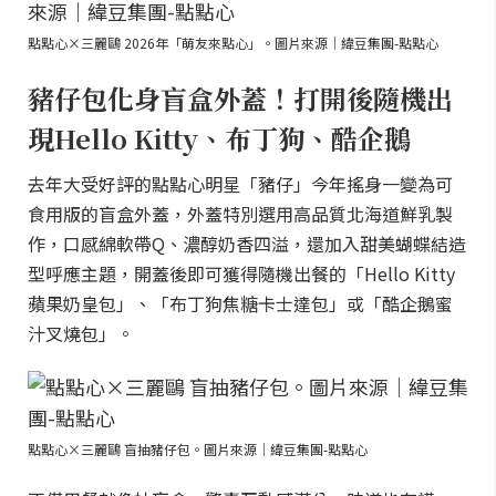
點點心×三麗鷗 2026年「萌友來點心」。圖片來源｜緯豆集團-點點心
豬仔包化身盲盒外蓋！打開後隨機出
現Hello Kitty、布丁狗、酷企鵝
去年大受好評的點點心明星「豬仔」今年搖身一變為可
食用版的盲盒外蓋，外蓋特別選用高品質北海道鮮乳製
作，口感綿軟帶Q、濃醇奶香四溢，還加入甜美蝴蝶結造
型呼應主題，開蓋後即可獲得隨機出餐的「Hello Kitty
蘋果奶皇包」、「布丁狗焦糖卡士達包」或「酷企鵝蜜
汁叉燒包」。
點點心×三麗鷗 盲抽豬仔包。圖片來源｜緯豆集團-點點心