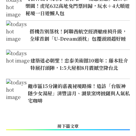
樂園！虎尾632高地免門票回歸，玩水＋4大順遊
秘境一日遊懶人包
搭機告別落枕！阿聯酋航空經濟艙座椅升級，
全球首創「U-Dream頭枕」包覆頭頸超好睡
建築迷必朝聖！忠泰美術館10週年：藤本壯介
特展打頭陣，1:5大屋根8月震撼空降台北
離市區15分鐘的嘉義祕境路線！造訪「台版神
隱少女湯屋」清豐濤月、湖景窯烤披薩與人氣私
宅咖啡
接下篇文章