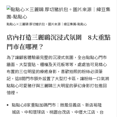
點點心×三麗鷗 厚切豬扒包。圖片來源｜緯豆集團-點點心
店內打造三麗鷗沉浸式氛圍 8大重點
門市在哪裡？
為了讓顧客體驗最完整的沉浸式氛圍，全台點點心門市
牆面、大型窗貼、櫃檯及天花板等等，處處皆可見精心
布置的三位明星的療癒身影，喜歡拍照的粉絲必須筆
記，這8間門市額外設置了大型打卡區，讓粉絲一口氣將
點點心可愛豬仔與三麗鷗三大明星的夢幻身影打包進回
憶裡。
點點心8家重點加碼門市：微風信義店、新店裕隆
城店、中和環球店、桃園台茂店、中壢大江店、台