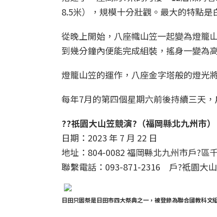
8.5米），規模十分壯觀。最大的特點
從晚上開始，八座幟山笠一起變為燈籠
到幾分鐘內便能完成組裝，搖身一變為高1
燈籠山笠的運作，八座金字塔般的燈光
每年7月的第四個星期六前後持續三天，
??祇園大山笠競演?（福岡縣北九州市）
日期：2023 年 7 月 22 日
地址：804-0082 福岡縣北九州市戶?區千
聯繫電話：093-871-2316 戶?祗
日田只園祭是日田市四大祭典之一，被登錄為聯合國教科文組