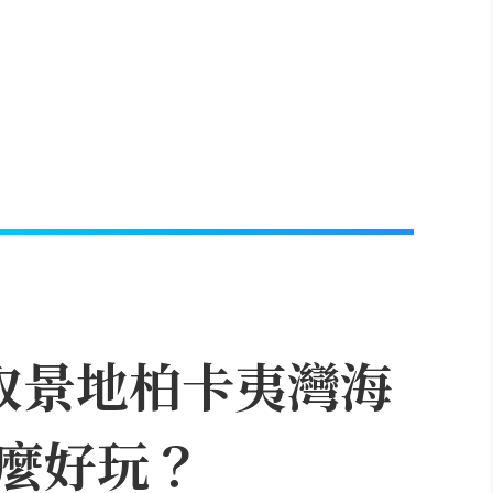
取景地柏卡夷灣海
麼好玩？