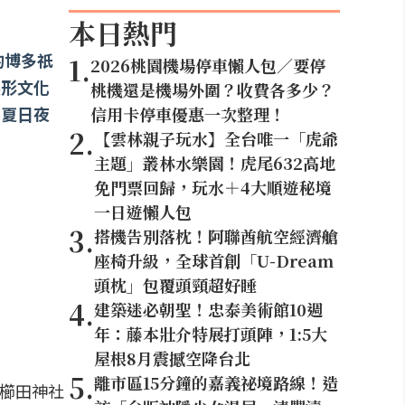
本日熱門
的博多祇
1
.
2026桃園機場停車懶人包／要停
無形文化
桃機還是機場外圍？收費各多少？
將夏日夜
信用卡停車優惠一次整理！
2
.
【雲林親子玩水】全台唯一「虎爺
主題」叢林水樂園！虎尾632高地
免門票回歸，玩水＋4大順遊秘境
一日遊懶人包
3
.
搭機告別落枕！阿聯酋航空經濟艙
座椅升級，全球首創「U-Dream
頭枕」包覆頭頸超好睡
4
.
建築迷必朝聖！忠泰美術館10週
年：藤本壯介特展打頭陣，1:5大
屋根8月震撼空降台北
5
.
離市區15分鐘的嘉義祕境路線！造
神櫛田神社