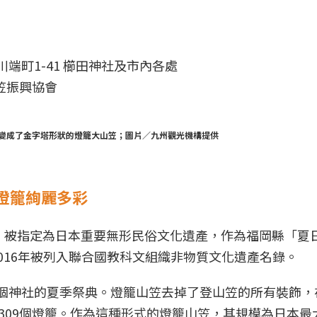
上川端町1-41 櫛田神社及市內各處
山笠振興協會
就變成了金字塔形狀的燈籠大山笠；圖片／九州觀光機構提供
燈籠絢麗多彩
史，被指定為日本重要無形民俗文化遺產，作為福岡縣「夏
016年被列入聯合國教科文組織非物質文化遺產名錄。
個神社的夏季祭典。燈籠山笠去掉了登山笠的所有裝飾，
著309個燈籠。作為這種形式的燈籠山笠，其規模為日本最