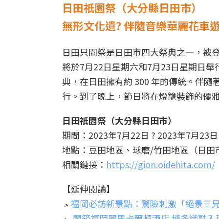
日田祇園祭（大分縣日田市）
無形文化遺? 伴隨音樂華麗花車
日田只園祭是日田市四大祭典之一，被登
將於7月22日星期六和7月23日星期
典，在日田擁有約 300 年的傳統。伴
行。到了晚上，節日將在燈籠裝飾的優
日田祇園祭（大分縣日田市）
期間：2023年7月22日 ? 2023年7月23日
地點：豆田地區、球磨/竹田地區（日田
相關鏈接：
https://gion.oidehita.com/
【延伸閱讀】
﹥
福岡必訪新景點：驚險刺激「絕景三兄弟」、九
﹥
開箱福岡麗思卡爾頓酒店 博多織融入