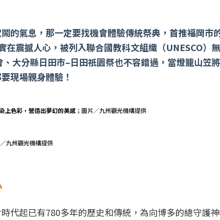
歡鬧的氣息，那一定要找機會體驗傳統祭典，首推福岡市
實在震撼人心，被列入聯合國教科文組織（UNESCO）
演會、大分縣日田市–日田祇園祭也不容錯過，當燈籠山笠
都要現場親身體驗！
空染上色彩，營造出夢幻的美感
；圖片／九州觀光機構提供
片／九州觀光機構提供
心
時代起已有780多年的歷史和傳統，為向博多的總守護