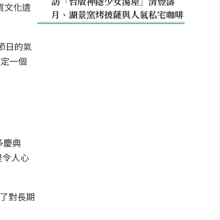
訪「台版神隱少女湯屋」清豐濤
質文化遺
月、湖景窯烤披薩與人氣私宅咖啡
節日的氣
確定一個
多慶典
是令人心
滿了對長期