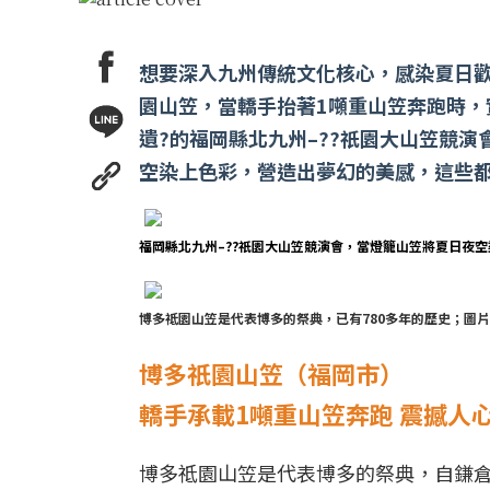
想要深入九州傳統文化核心，感染夏日
園山笠，當轎手抬著1噸重山笠奔跑時，
遺?的福岡縣北九州–??祇園大山笠競
空染上色彩，營造出夢幻的美感，這些
福岡縣北九州–??祇園大山笠競演會，當燈籠山笠將夏日夜
博多祗園山笠是代表博多的祭典，已有780多年的歷史；圖
博多祇園山笠（福岡市）
轎手承載1噸重山笠奔跑 震撼人
博多祗園山笠是代表博多的祭典，自鎌倉