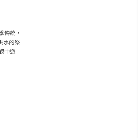
季傳統，
洪水的祭
觀中遊