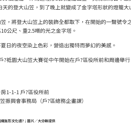
是白天的登大山笠，到了晚上就變成了金字塔形狀的燈籠大
山笠，將登大山笠上的裝飾全都取下，在開始的一聲號令
0公尺、重2.5噸的光之金字塔。
將夏日的夜空染上色彩，營造出獨特而夢幻的美感。
戶?祗園大山笠大賽從中午開始在戶?區役所前和周邊舉行
房1-1-1 戶?區役所前
園大山笠振興會事務局（戶?區總務企畫課）
織無形文化遺?；圖片／大分縣提供