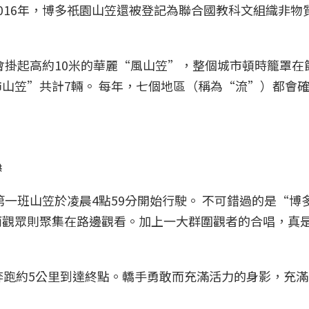
016年，博多祇園山笠還被登記為聯合國教科文組織非物
都會掛起高約10米的華麗“風山笠”，整個城市頓時籠罩在
山笠”共計7輛。 每年，七個地區（稱為“流”）都會
供
第一班山笠於凌晨4點59分開始行駛。 不可錯過的是“博
而觀眾則聚集在路邊觀看。加上一大群圍觀者的合唱，真
奔跑約5公里到達終點。轎手勇敢而充滿活力的身影，充
。