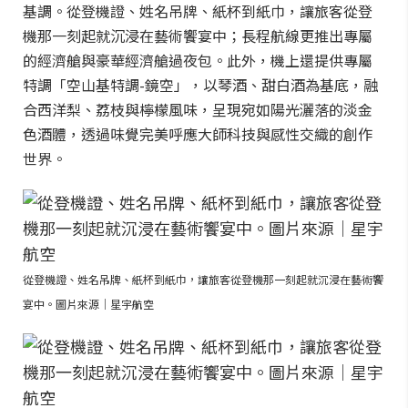
基調。從登機證、姓名吊牌、紙杯到紙巾，讓旅客從登
機那一刻起就沉浸在藝術饗宴中；長程航線更推出專屬
的經濟艙與豪華經濟艙過夜包。此外，機上還提供專屬
特調「空山基特調-鏡空」，以琴酒、甜白酒為基底，融
合西洋梨、荔枝與檸檬風味，呈現宛如陽光灑落的淡金
色酒體，透過味覺完美呼應大師科技與感性交織的創作
世界。
從登機證、姓名吊牌、紙杯到紙巾，讓旅客從登機那一刻起就沉浸在藝術饗
宴中。圖片來源｜星宇航空