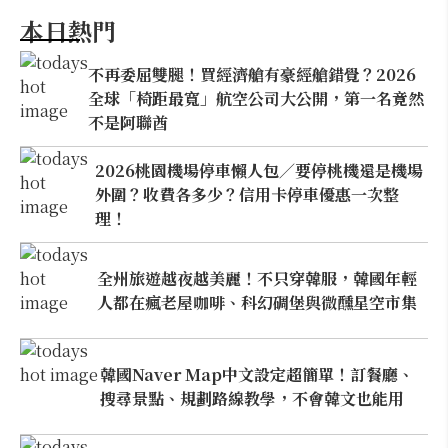
本日熱門
不再委屈雙腿！買經濟艙有豪經艙錯覺？2026
全球「椅距最寬」航空公司大公開，第一名竟然
不是阿聯酋
2026桃園機場停車懶人包／要停桃機還是機場
外圍？收費各多少？信用卡停車優惠一次整
理！
全州旅遊越夜越美麗！不只穿韓服，韓國年輕
人都在瘋老屋咖啡、科幻碉堡與微醺星空市集
韓國Naver Map中文設定超簡單！訂餐廳、
搜尋景點、規劃路線教學，不會韓文也能用