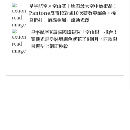
星宇航空×空山基｜地表最大空中藝術品！
Pantone反覆校對逾10次研發專屬色，機
身折射「液態金屬」流動光澤
星宇航空K董張國煒親駕「空山銀」抵台！
實機光是塗裝與調色就花了8個月，同款限
量模型上架即秒殺
本日熱門
不再委屈雙腿！買經濟艙有豪經艙錯覺？2026
全球「椅距最寬」航空公司大公開，第一名竟然
不是阿聯酋