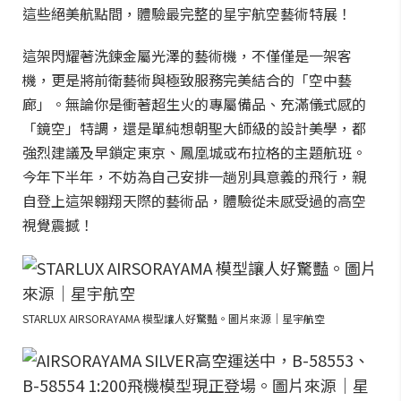
這些絕美航點間，體驗最完整的星宇航空藝術特展！
這架閃耀著洗鍊金屬光澤的藝術機，不僅僅是一架客
機，更是將前衛藝術與極致服務完美結合的「空中藝
廊」。無論你是衝著超生火的專屬備品、充滿儀式感的
「鏡空」特調，還是單純想朝聖大師級的設計美學，都
強烈建議及早鎖定東京、鳳凰城或布拉格的主題航班。
今年下半年，不妨為自己安排一趟別具意義的飛行，親
自登上這架翱翔天際的藝術品，體驗從未感受過的高空
視覺震撼！
STARLUX AIRSORAYAMA 模型讓人好驚豔。圖片來源｜星宇航空