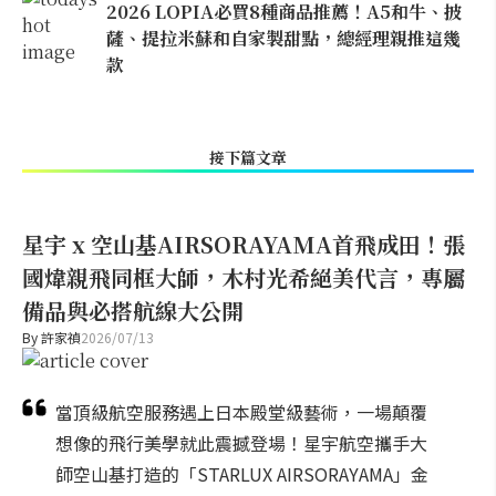
2026 LOPIA必買8種商品推薦！A5和牛、披
薩、提拉米蘇和自家製甜點，總經理親推這幾
款
接下篇文章
星宇 x 空山基AIRSORAYAMA首飛成田！張
國煒親飛同框大師，木村光希絕美代言，專屬
備品與必搭航線大公開
By
許家禎
2026/07/13
當頂級航空服務遇上日本殿堂級藝術，一場顛覆
想像的飛行美學就此震撼登場！星宇航空攜手大
師空山基打造的「STARLUX AIRSORAYAMA」金