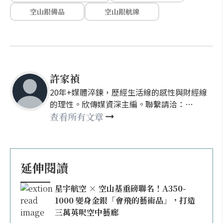
空山銀備品
空山銀航線
許家禎
20年+媒體淬鍊，歷經生活線的感性與財經線
的理性。欣傳媒資深主編。聯繫請洽：
nellyhsu@xinmedia.com
查看所有文章
延伸閱讀
星宇航空 × 空山基重磅聯名！A350-
1000 變身金銀「會飛的藝術品」，打造
三萬英呎空中藝廊