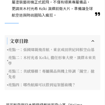
屬塗裝藝術機正式起飛，不僅有絕美專屬備品，
更請來木村光希 Kōki 演繹前衛大片，準備讓全球
航空迷與時尚圈陷入瘋狂。
文章目錄
亮點一：張國煒親飛首航，東京成田世紀同框空山基
亮點二：木村光希 Kōki, 擔任形象大使，演繹未來美
學
亮點三：美感爆棚！專屬備品與機上特調「鏡空」搶
先看
亮點四：哪些航線可以搭到這架藝術機？
星宇航空與日本殿堂級藝術家空山基（Hajime