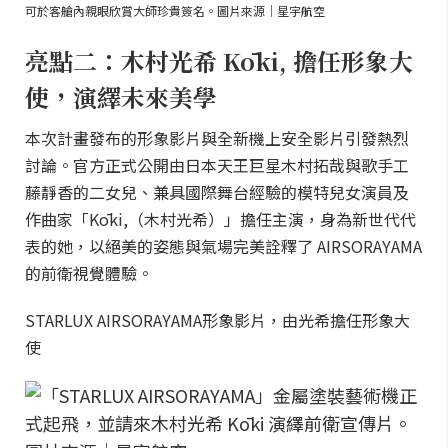
可於客艙內親眼欣賞大師珍貴簽名。圖片來源｜星宇航空
亮點二：木村光希 Kōki, 擔任形象大
使，演繹未來美學
本次計畫發布的形象影片與全新機上安全影片引發熱烈
討論。官方正式公開由日本天王巨星木村拓哉與歌手工
藤靜香的二女兒、兼具國際舞台經驗的模特兒女演員及
作曲家「Kōki,（木村光希）」擔任主演，身為新世代代
表的她，以絕美的姿態與氣場完美詮釋了 AIRSORAYAMA
的前衛視覺體驗。
STARLUX AIRSORAYAMA形象影片，由光希擔任形象大
使