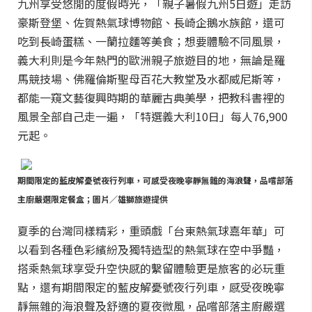
九州享受悠閒的度假時光，「親子暑假九州5日遊」走訪
豪斯登堡、佐賀熱氣球博物館、長崎企鵝水族館，還可
吃到長崎蛋糕、一蘭拉麵等美食；想要體驗不同風景，
義大利則是今年熱門的歐洲親子旅遊目的地，無論是羅
馬競技場、佛羅倫斯聖母百花大教堂及水都威尼斯等，
都能一窺文藝復興時期的華麗古典美學，把教科書裡的
風景全部自己走一遍，「特選義大利10日」每人76,900
元起。
期間限定的藍皮解憂號夜行列車，可感受夜晚寧靜無雜的海浪聲，品嚐部落
主廚嚴選限定餐盒；圖片／雄獅旅遊提供
夏季的台灣同樣精彩，重頭戲「台東熱氣球嘉年華」可
以看到各種色彩繽紛及獨特造型的熱氣球在空中爭豔，
搭乘熱氣球享受升空快感的繫留體驗更是旅客的必玩重
點，還有期間限定的藍皮解憂號夜行列車，感受夜晚寧
靜無雜的海浪聲及舒適的夏夜微風，品嚐部落主廚嚴選