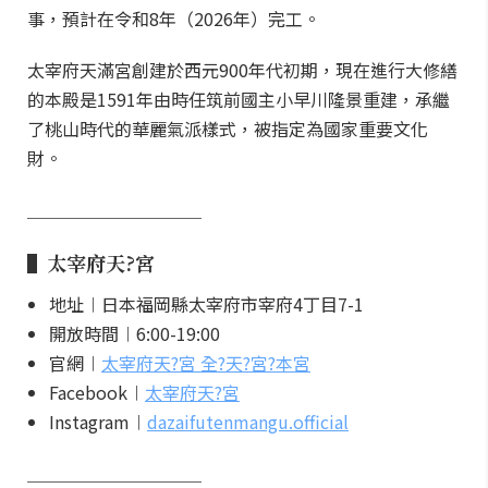
事，預計在令和8年（2026年）完工。
太宰府天滿宮創建於西元900年代初期，現在進行大修繕
的本殿是1591年由時任筑前國主小早川隆景重建，承繼
了桃山時代的華麗氣派樣式，被指定為國家重要文化
財。
＿＿＿＿＿＿＿＿＿＿
▌太宰府天?宮
地址︱日本福岡縣太宰府市宰府4丁目7-1
開放時間︱6:00-19:00
官網︱
太宰府天?宮 全?天?宮?本宮
Facebook︱
太宰府天?宮
Instagram︱
dazaifutenmangu.official
＿＿＿＿＿＿＿＿＿＿