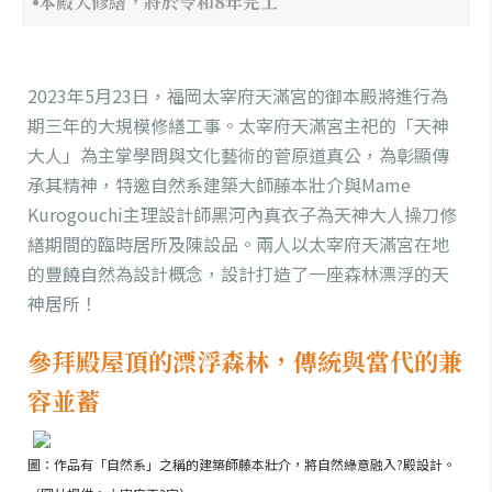
本殿大修繕，將於令和8年完工
2023年5月23日，福岡太宰府天滿宮的御本殿將進行為
期三年的大規模修繕工事。太宰府天滿宮主祀的「天神
大人」為主掌學問與文化藝術的菅原道真公，為彰顯傳
承其精神，特邀自然系建築大師藤本壯介與Mame
Kurogouchi主理設計師黑河內真衣子為天神大人操刀修
繕期間的臨時居所及陳設品。兩人以太宰府天滿宮在地
的豐饒自然為設計概念，設計打造了一座森林漂浮的天
神居所！
參拜殿屋頂的漂浮森林，傳統與當代的兼
容並蓄
圖：作品有「自然系」之稱的建築師藤本壯介，將自然綠意融入?殿設計。