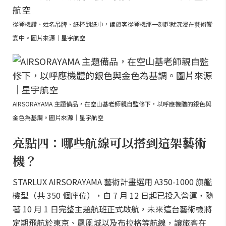
從登機證、姓名吊牌、紙杯到紙巾，讓旅客從登機那一刻起就沉浸在藝術饗
宴中。圖片來源｜星宇航空
AIRSORAYAMA 主題備品，在空山基老師親自監修下，以呼應機體的銀色與
金色為基調。圖片來源｜星宇航空
亮點四：哪些航線可以搭到這架藝術
機？
STARLUX AIRSORAYAMA 藝術計畫選用 A350-1000 旗艦
機型（共 350 個座位），自 7 月 12 日起已投入營運，隨
著 10 月 1 日完整主題航班正式啟航，未來這台藝術機將
定期飛航於東京、鳳凰城以及布拉格等航線，讓旅客在