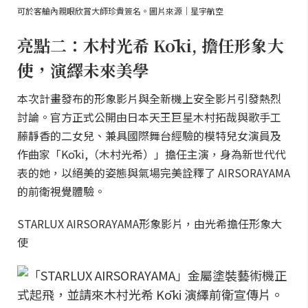
可於客艙內親眼欣賞大師珍貴簽名。圖片來源｜星宇航空
亮點二：木村光希 Kōki, 擔任形象大
使，演繹未來美學
本次計畫發布的形象影片與全新機上安全影片引發熱烈
討論。官方正式公開由日本天王巨星木村拓哉與歌手工
藤靜香的二女兒、兼具國際舞台經驗的模特兒女演員及
作曲家「Kōki,（木村光希）」擔任主演，身為新世代代
表的她，以絕美的姿態與氣場完美詮釋了 AIRSORAYAMA
的前衛視覺體驗。
STARLUX AIRSORAYAMA形象影片，由光希擔任形象大
使