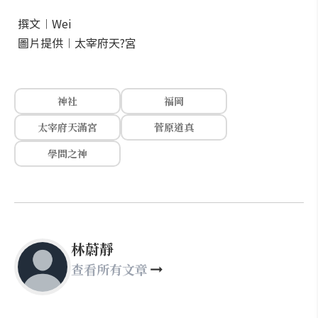
撰文︱Wei
圖片提供︱太宰府天?宮
神社
福岡
太宰府天滿宮
菅原道真
學問之神
林蔚靜
查看所有文章