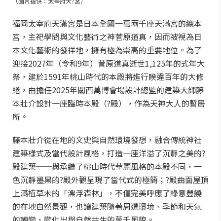
（圖片提供：太宰府天?宮）
福岡太宰府天滿宮是日本全國一萬兩千座天滿宮的總本
宮，主祀學問與文化藝術之神菅原道真，因而被視為日
本文化藝術的發祥地，擁有極為崇高的重要地位。為了
迎接2027年（令和9年）菅原道真逝世1,125年的式年大
祭，建於1591年桃山時代的本殿將進行睽違百年的大修
繕，由擔任2025年關西萬博會場設計總監的建築大師藤
本壯介設計一座臨時本殿（?殿），作為天神大人的暫居
所。
藤本壯介從在地的文史與自然環境發想，融合傳統神社
建築樣式及當代設計風格，打造一座洋溢了沉靜之美的?
殿建築──與承繼了桃山時代華麗風格的本殿不同，一
色沉靜墨黑的?殿外觀呈現了當代式的極簡；?殿曲面屋頂
上滿植草木的「漂浮森林」，不僅完美呼應了綠意豐饒
的在地自然景觀，也讓建築隨著周遭環境、季節和天氣
的轉變，變化出與自然共生的萬千風貌。