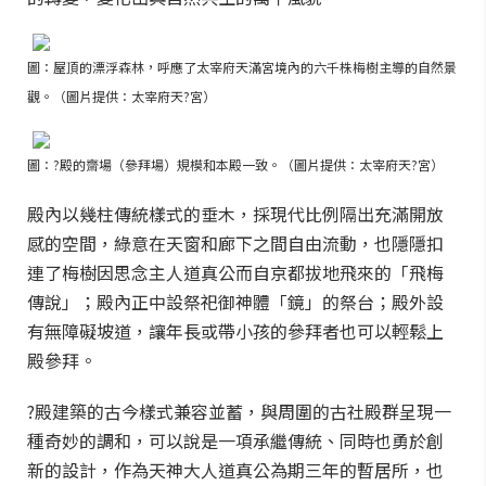
圖：屋頂的漂浮森林，呼應了太宰府天滿宮境內的六千株梅樹主導的自然景
觀。（圖片提供：太宰府天?宮）
圖：?殿的齋場（參拜場）規模和本殿一致。（圖片提供：太宰府天?宮）
殿內以幾柱傳統樣式的垂木，採現代比例隔出充滿開放
感的空間，綠意在天窗和廊下之間自由流動，也隱隱扣
連了梅樹因思念主人道真公而自京都拔地飛來的「飛梅
傳說」；殿內正中設祭祀御神體「鏡」的祭台；殿外設
有無障礙坡道，讓年長或帶小孩的參拜者也可以輕鬆上
殿參拜。
?殿建築的古今樣式兼容並蓄，與周圍的古社殿群呈現一
種奇妙的調和，可以說是一項承繼傳統、同時也勇於創
新的設計，作為天神大人道真公為期三年的暫居所，也