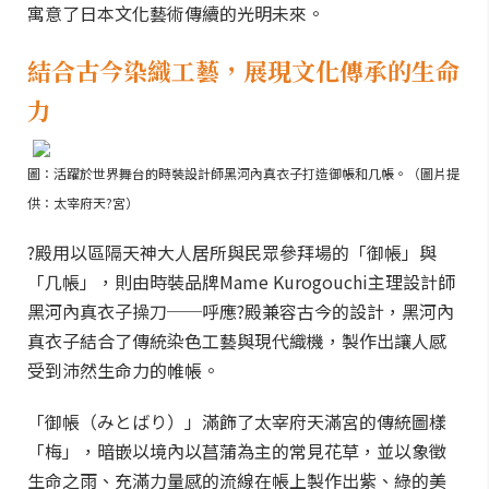
寓意了日本文化藝術傳續的光明未來。
結合古今染織工藝，展現文化傳承的生命
力
圖：活躍於世界舞台的時裝設計師黑河內真衣子打造御帳和几帳。（圖片提
供：太宰府天?宮）
?殿用以區隔天神大人居所與民眾參拜場的「御帳」與
「几帳」，則由時裝品牌Mame Kurogouchi主理設計師
黑河內真衣子操刀──呼應?殿兼容古今的設計，黑河內
真衣子結合了傳統染色工藝與現代織機，製作出讓人感
受到沛然生命力的帷帳。
「御帳（みとばり）」滿飾了太宰府天滿宮的傳統圖樣
「梅」，暗嵌以境內以菖蒲為主的常見花草，並以象徵
生命之雨、充滿力量感的流線在帳上製作出紫、綠的美