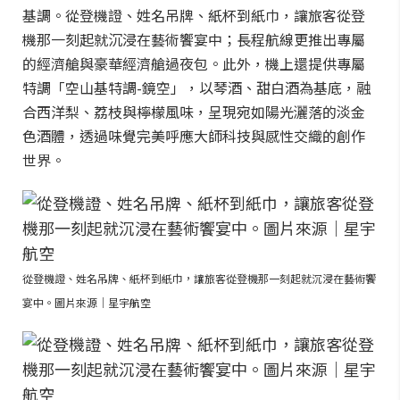
基調。從登機證、姓名吊牌、紙杯到紙巾，讓旅客從登
機那一刻起就沉浸在藝術饗宴中；長程航線更推出專屬
的經濟艙與豪華經濟艙過夜包。此外，機上還提供專屬
特調「空山基特調-鏡空」，以琴酒、甜白酒為基底，融
合西洋梨、荔枝與檸檬風味，呈現宛如陽光灑落的淡金
色酒體，透過味覺完美呼應大師科技與感性交織的創作
世界。
從登機證、姓名吊牌、紙杯到紙巾，讓旅客從登機那一刻起就沉浸在藝術饗
宴中。圖片來源｜星宇航空