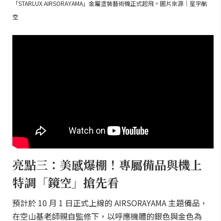
「STARLUX AIRSORAYAMA」金屬塗裝藝術機正式起飛。圖片來源｜星宇航
空
亮點三：美感爆棚！專屬備品與機上
特調「鏡空」搶先看
預計於 10 月 1 日正式上線的 AIRSORAYAMA 主題備品，
在空山基老師親自監修下，以呼應機體的銀色與金色為