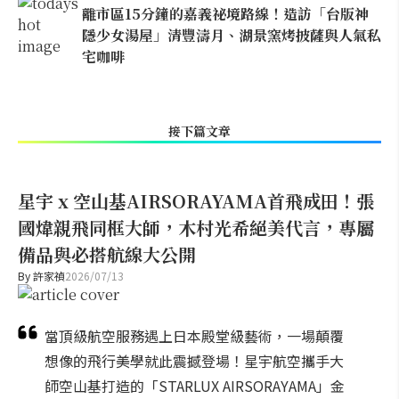
離市區15分鐘的嘉義祕境路線！造訪「台版神
隱少女湯屋」清豐濤月、湖景窯烤披薩與人氣私
宅咖啡
接下篇文章
星宇 x 空山基AIRSORAYAMA首飛成田！張
國煒親飛同框大師，木村光希絕美代言，專屬
備品與必搭航線大公開
By
許家禎
2026/07/13
當頂級航空服務遇上日本殿堂級藝術，一場顛覆
想像的飛行美學就此震撼登場！星宇航空攜手大
師空山基打造的「STARLUX AIRSORAYAMA」金