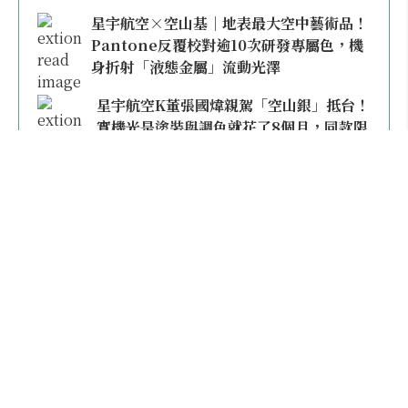
星宇航空×空山基｜地表最大空中藝術品！
Pantone反覆校對逾10次研發專屬色，機
身折射「液態金屬」流動光澤
星宇航空K董張國煒親駕「空山銀」抵台！
實機光是塗裝與調色就花了8個月，同款限
量模型上架即秒殺
本日熱門
2026桃園機場停車懶人包／要停桃機還是機場
外圍？收費各多少？信用卡停車優惠一次整
理！