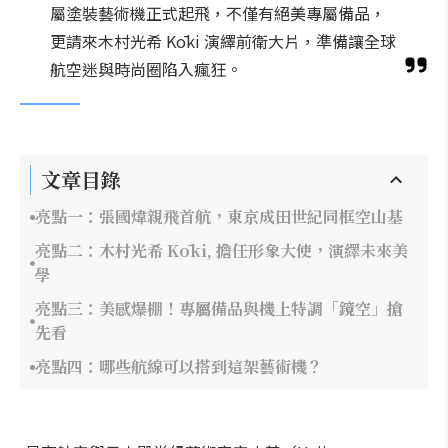
屬塗裝藝術機正式起飛，不僅有絕美專屬備品，
更請來木村光希 Kōki 演繹前衛大片，準備讓全球
航空迷與時尚圈陷入瘋狂。
文章目錄
亮點一：張國煒親飛首航，東京成田世紀同框空山基
亮點二：木村光希 Kōki, 擔任形象大使，演繹未來美
學
亮點三：美感爆棚！專屬備品與機上特調「鏡空」搶
先看
亮點四：哪些航線可以搭到這架藝術機？