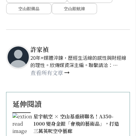
空山銀備品
空山銀航線
許家禎
20年+媒體淬鍊，歷經生活線的感性與財經線
的理性。欣傳媒資深主編。聯繫請洽：
nellyhsu@xinmedia.com
查看所有文章
延伸閱讀
星宇航空 × 空山基重磅聯名！A350-
1000 變身金銀「會飛的藝術品」，打造
三萬英呎空中藝廊