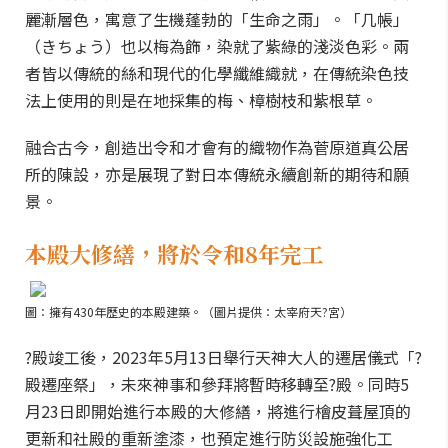
麗漸層色，寓意了生機蓬勃的「生命之雨」。「几帳」
（きちょう）也以梅為飾，染就了紫綠的淺淡色彩。兩
者皆以傳統的絲和現代的化學纖維織就，在傳統染色技
法上使用的則是在地採集的梅、樟樹枝和紫根草。
融合古今，創造出令和才會有的織物作為菅原道真公居
所的陳設，亦是展現了對日本傳統永續創新的期待和願
景。
本殿大修繕，將於令和8年完工
圖：擁有430年歷史的本殿建築。（圖片提供：太宰府天?宮）
?殿竣工後，2023年5月13日舉行天神大人的遷居儀式「?
殿遷座祭」，未來神事和參拜將暫時移轉至?殿。同時5
月23日即開始進行本殿的大修繕，將進行檜皮葺屋頂的
更新和社殿的重新塗漆，也預定進行防災設施強化工