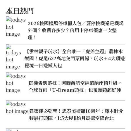
本日熱門
2026桃園機場停車懶人包／要停桃機還是機場
外圍？收費各多少？信用卡停車優惠一次整
理！
【雲林親子玩水】全台唯一「虎爺主題」叢林水
樂園！虎尾632高地免門票回歸，玩水＋4大順遊
秘境一日遊懶人包
搭機告別落枕！阿聯酋航空經濟艙座椅升級，
全球首創「U-Dream頭枕」包覆頭頸超好睡
建築迷必朝聖！忠泰美術館10週年：藤本壯介
特展打頭陣，1:5大屋根8月震撼空降台北