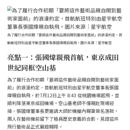
為了履行合作初期「要將這件藝術品親自開到藝術家面前」的浪漫約定，首
航航班特別由星宇航空董事長張國煒親自執飛。圖片來源｜星宇航空
亮點一：張國煒親飛首航，東京成田
世紀同框空山基
為了履行合作初期「要將這件藝術品親自開到藝術家面
前」的浪漫約定，首航航班特別由星宇航空董事長張國
煒親自執飛，於7月12日上午 8:43 從桃園機場起飛，並
順利降落東京成田機場。空山基老師不僅親赴現場迎
接，張國煒董事長更邀請大師於機艙內親筆簽名落款，
兩人在藝術機前留下了極具歷史意義的合影，見證這件
飛行藝術品正式展翅翱翔。