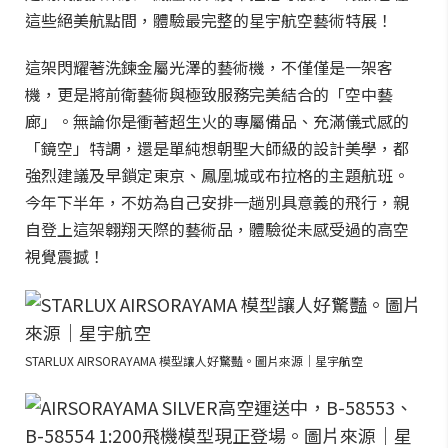
這些絕美航點間，體驗最完整的星宇航空藝術特展！
這架閃耀著洗鍊金屬光澤的藝術機，不僅僅是一架客
機，更是將前衛藝術與極致服務完美結合的「空中藝
廊」。無論你是衝著超生火的專屬備品、充滿儀式感的
「鏡空」特調，還是單純想朝聖大師級的設計美學，都
強烈建議及早鎖定東京、鳳凰城或布拉格的主題航班。
今年下半年，不妨為自己安排一趟別具意義的飛行，親
自登上這架翱翔天際的藝術品，體驗從未感受過的高空
視覺震撼！
STARLUX AIRSORAYAMA 模型讓人好驚豔。圖片來源｜星宇航空