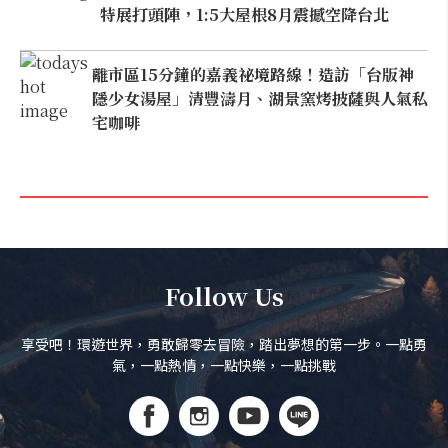
特展打頭陣，1:5大屋根8月震撼空降台北
離市區15分鐘的嘉義祕境路線！造訪「台版神
隱少女湯屋」清豐濤月、湖景窯烤披薩與人氣私
宅咖啡
Follow Us
享受吧！環遊世界，勇敢歸零去冒險，踏出夢想的第一步。一點勇
氣，一點熱情，一點快樂，一點挑戰