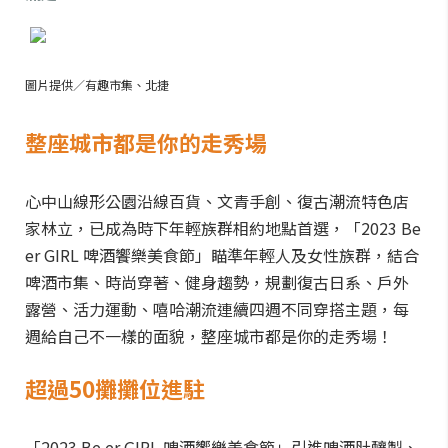
圖片提供／有趣市集、北捷
整座城市都是你的走秀場
心中山線形公園沿線百貨、文青手創、復古潮流特色店
家林立，已成為時下年輕族群相約地點首選，「2023 Be
er GIRL 啤酒饗樂美食節」瞄準年輕人及女性族群，結合
啤酒市集、時尚穿著、健身趨勢，規劃復古日系、戶外
露營、活力運動、嘻哈潮流連續四週不同穿搭主題，每
週給自己不一樣的面貌，整座城市都是你的走秀場！
超過50攤攤位進駐
「2023 Be er GIRL 啤酒饗樂美食節」引進啤酒肚釀製、