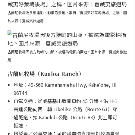
古蘭尼牧場為多部電影、影集取景地，素有「夏威夷好萊塢後場」之稱。圖
片來源｜夏威夷旅遊局
古蘭尼牧場因後方陡峭的山脈，被選為電影拍攝地。圖片來源｜夏威夷旅遊
局
古蘭尼牧場（Kualoa Ranch）
地址：49-560 Kamehameha Hwy, Kāneʻohe, HI
96744
自駕交通：從威基基出發開車約 45 分鐘。沿 H-1
高速公路向西，轉 Likelike 公路（Route 63）穿
過隧道，接 Kahekili 公路（Route 83）北上即可
抵達。
接駁車／公車交通：可於購票時直接預訂牧場自營