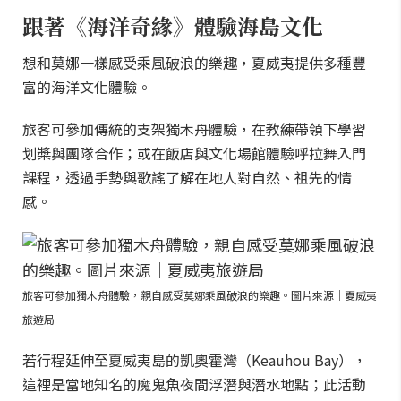
跟著《海洋奇緣》體驗海島文化
想和莫娜一樣感受乘風破浪的樂趣，夏威夷提供多種豐
富的海洋文化體驗。
旅客可參加傳統的支架獨木舟體驗，在教練帶領下學習
划槳與團隊合作；或在飯店與文化場館體驗呼拉舞入門
課程，透過手勢與歌謠了解在地人對自然、祖先的情
感。
旅客可參加獨木舟體驗，親自感受莫娜乘風破浪的樂趣。圖片來源｜夏威夷
旅遊局
若行程延伸至夏威夷島的凱奧霍灣（Keauhou Bay），
這裡是當地知名的魔鬼魚夜間浮潛與潛水地點；此活動