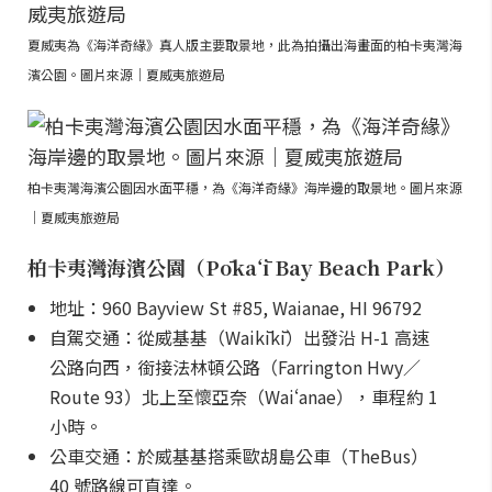
夏威夷為《海洋奇緣》真人版主要取景地，此為拍攝出海畫面的柏卡夷灣海
濱公園。圖片來源｜夏威夷旅遊局
柏卡夷灣海濱公園因水面平穩，為《海洋奇緣》海岸邊的取景地。圖片來源
｜夏威夷旅遊局
柏卡夷灣海濱公園（Pōkaʻī Bay Beach Park）
地址：960 Bayview St #85, Waianae, HI 96792
自駕交通：從威基基（Waikīkī）出發沿 H-1 高速
公路向西，銜接法林頓公路（Farrington Hwy／
Route 93）北上至懷亞奈（Waiʻanae），車程約 1
小時。
公車交通：於威基基搭乘歐胡島公車（TheBus）
40 號路線可直達。