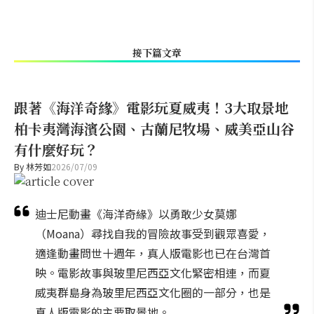
接下篇文章
跟著《海洋奇緣》電影玩夏威夷！3大取景地
柏卡夷灣海濱公園、古蘭尼牧場、威美亞山谷
有什麼好玩？
By
林芳如
2026/07/09
迪士尼動畫《海洋奇緣》以勇敢少女莫娜
（Moana）尋找自我的冒險故事受到觀眾喜愛，
適逢動畫問世十週年，真人版電影也已在台灣首
映。電影故事與玻里尼西亞文化緊密相連，而夏
威夷群島身為玻里尼西亞文化圈的一部分，也是
真人版電影的主要取景地。