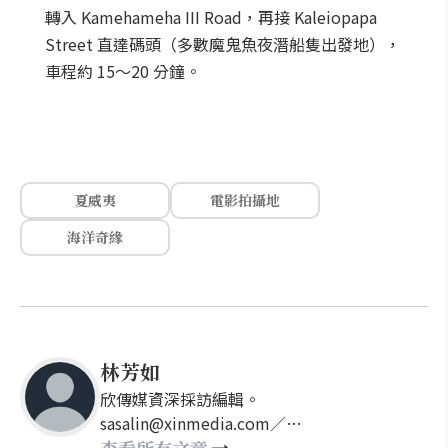
轉入 Kamehameha III Road，再接 Kaleiopapa
Street 直達碼頭（多數魔鬼魚夜潛船隻出發地），
車程約 15～20 分鐘。
夏威夷
電影拍攝地
海洋奇緣
林芳如
欣傳媒資深採訪編輯。
sasalin@xinmedia.com／
happy21917@gmail.com