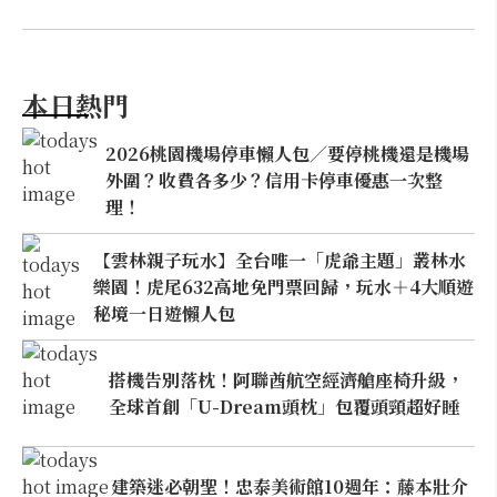
本日熱門
2026桃園機場停車懶人包／要停桃機還是機場
外圍？收費各多少？信用卡停車優惠一次整
理！
【雲林親子玩水】全台唯一「虎爺主題」叢林水
樂園！虎尾632高地免門票回歸，玩水＋4大順遊
秘境一日遊懶人包
搭機告別落枕！阿聯酋航空經濟艙座椅升級，
全球首創「U-Dream頭枕」包覆頭頸超好睡
建築迷必朝聖！忠泰美術館10週年：藤本壯介