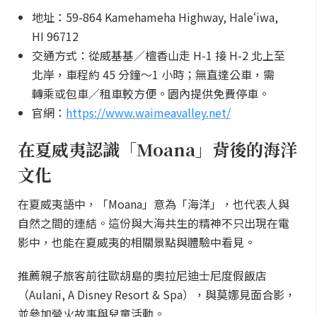
地址：59-864 Kamehameha Highway, Haleʻiwa,
HI 96712
交通方式：從威基基／檀香山走 H-1 接 H-2 北上至
北岸，車程約 45 分鐘～1 小時；無直達公車，需
轉乘或包車／租車較方便。園內提供免費停車。
官網：
https://www.waimeavalley.net/
在夏威夷認識「Moana」背後的海洋
文化
在夏威夷語中，「Moana」意為「海洋」，也代表人與
自然之間的連結。這份與大海共生的精神不只出現在電
影中，也能在夏威夷的相關景點與體驗中看見。
推薦親子旅客前往歐胡島的奧拉尼迪士尼度假飯店
（Aulani, A Disney Resort & Spa），與莫娜見面合影，
並參加營火故事與兒童活動。