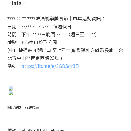
／Info／
???? ?? ?? ????啤酒饗樂美食節｜市集活動資訊：
日期｜??/?? ? - ??/?? ? 每週假日
時間｜下午 ??:??－晚間 ??:??（週日至 ??:??）
地點｜#心中山線形公園
(中山捷運站４號出口 至 #爵士廣場 延伸之線形長廊，台
北市中山區南京西路23號 )
活動｜
https://fb.me/e/2GBSdr3El
圖片提供／有趣市集
編輯／黃湘芩 Stella Huang