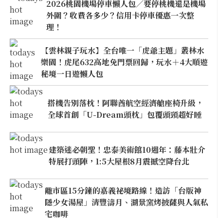
2026桃園機場停車懶人包／要停桃機還是機場
外圍？收費各多少？信用卡停車優惠一次整
理！
【雲林親子玩水】全台唯一「虎爺主題」叢林水
樂園！虎尾632高地免門票回歸，玩水＋4大順遊
秘境一日遊懶人包
搭機告別落枕！阿聯酋航空經濟艙座椅升級，
全球首創「U-Dream頭枕」包覆頭頸超好睡
建築迷必朝聖！忠泰美術館10週年：藤本壯介
特展打頭陣，1:5大屋根8月震撼空降台北
離市區15分鐘的嘉義祕境路線！造訪「台版神
隱少女湯屋」清豐濤月、湖景窯烤披薩與人氣私
宅咖啡