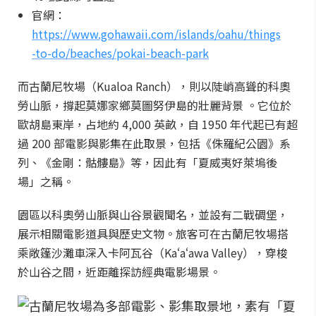
官網：
https://www.gohawaii.com/islands/oahu/things
-to-do/beaches/pokai-beach-park
而古蘭尼牧場（Kualoa Ranch），則以陡峭高聳的科奧
勞山脈，撐起莫娜家鄉莫圖努伊島的壯麗背景 。它位於
歐胡島東岸，占地約 4,000 英畝，自 1950 年代起已有超
過 200 部電影與影集在此取景，包括《侏羅紀公園》系
列、《金剛：骷髏島》等，因此有「夏威夷好萊塢後
場」之稱。
園區以科奧勞山脈與山谷景觀聞名，並設有二戰碉堡，
展示相關電影道具與歷史文物。旅客可在古蘭尼牧場搭
乘敞篷沙灘車深入卡阿瓦谷（Kaʻaʻawa Valley），穿梭
於山谷之間，近距離探訪經典電影場景。