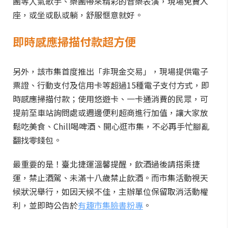
團等人氣歌手、樂團帶來精彩的音樂表演，現場免費入
座，或坐或臥或躺，舒服愜意就好。
即時感應掃描付款超方便
另外，該市集首度推出「非現金交易」，現場提供電子
票證、行動支付及信用卡等超過15種電子支付方式，即
時感應掃描付款；使用悠遊卡、一卡通消費的民眾，可
提前至車站詢問處或週邊便利超商進行加值，讓大家放
鬆吃美食、Chill喝啤酒、開心逛市集，不必再手忙腳亂
翻找零錢包。
最重要的是！臺北捷運溫馨提醒，飲酒過後請搭乘捷
運，禁止酒駕、未滿十八歲禁止飲酒。而市集活動視天
候狀況舉行，如因天候不佳，主辦單位保留取消活動權
利，並即時公告於
有趣市集臉書粉專
。