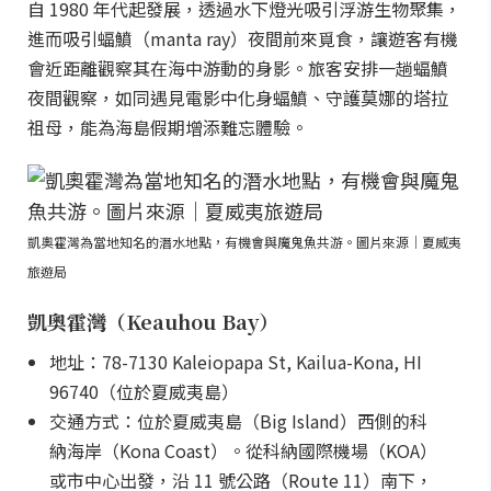
自 1980 年代起發展，透過水下燈光吸引浮游生物聚集，
進而吸引蝠鱝（manta ray）夜間前來覓食，讓遊客有機
會近距離觀察其在海中游動的身影。旅客安排一趟蝠鱝
夜間觀察，如同遇見電影中化身蝠鱝、守護莫娜的塔拉
祖母，能為海島假期增添難忘體驗。
凱奧霍灣為當地知名的潛水地點，有機會與魔鬼魚共游。圖片來源｜夏威夷
旅遊局
凱奧霍灣（Keauhou Bay）
地址：78-7130 Kaleiopapa St, Kailua-Kona, HI
96740（位於夏威夷島）
交通方式：位於夏威夷島（Big Island）西側的科
納海岸（Kona Coast）。從科納國際機場（KOA）
或市中心出發，沿 11 號公路（Route 11）南下，