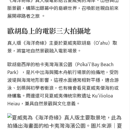
《海洋奇緣》真人版電影結合夏威夷的海岸、山谷與山
脈景觀，構築出銀幕中的島嶼世界，召喚影迷親自前來
展開尋路者之旅 。
歐胡島上的電影三大拍攝地
真人版《海洋奇緣》主要於夏威夷歐胡島（Oʻahu）取
景，將當地自然景觀融入電影場景。
歐胡島西岸的柏卡夷灣海濱公園（Pōkaʻī Bay Beach
Park），是片中出海與獨木舟航行場景的拍攝地，受防
波堤與海灣地形影響，這裡水面通常相對平穩，適合游
泳、划槳與初學者衝浪，也有機會看見夏威夷僧海豹或
綠蠵龜。周邊還可見夏威夷傳統宗教遺址 Kuʻilioloa
Heiau，兼具自然景觀與文化意義。