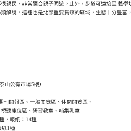
很親民，非常適合親子同遊。此外，步道可連接至 義學
鳥類解說，這裡也是北部重要賞蝶的區域，生態十分豐富
（泰山公有市場5樓）
期刊閱報區、一般閱覽區、休閒閱覽區、
、視聽座位區、研習教室、哺集乳室
5種，報紙：14種
報紙1種