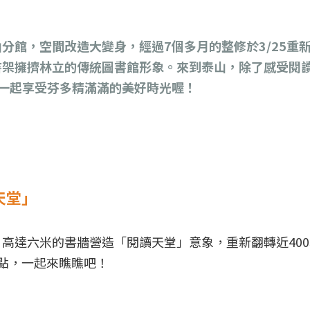
分館，空間改造大變身，經過7個多月的整修於3/25重
書架擁擠林立的傳統圖書館形象。來到泰山，除了感受閱
一起享受芬多精滿滿的美好時光喔！
天堂」
高達六米的書牆營造「閱讀天堂」意象，重新翻轉近40
點，一起來瞧瞧吧！