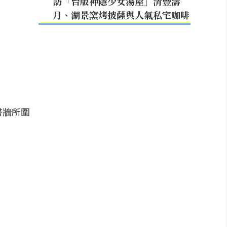
訪「台版神隱少女湯屋」清豐濤
月、湖景窯烤披薩與人氣私宅咖啡
書牆所圍