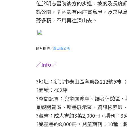
位於明志書院後方的步道，坡度及長度都
態公園，園內設有兩座賞鳥屋，及常見
芬多精，不用再往深山去。
圖片提供／
泰山區公所
／Info／
?地址：新北市泰山區全興路212號5樓
?面積：402坪
?空間配置：兒童閱覽室、讀者休憩區、
景觀閱覽區、新書展示區、資訊檢索區
?藏書：成人書約3萬2,000冊，期刊：3
?兒童書約8,000冊，兒童期刊：10種，