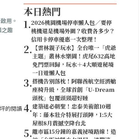
本日熱門
新啟用。
1
.
2026桃園機場停車懶人包／要停
讀之趣
桃機還是機場外圍？收費各多少？
信用卡停車優惠一次整理！
2
.
【雲林親子玩水】全台唯一「虎爺
主題」叢林水樂園！虎尾632高地
免門票回歸，玩水＋4大順遊秘境
一日遊懶人包
3
.
搭機告別落枕！阿聯酋航空經濟艙
座椅升級，全球首創「U-Dream
頭枕」包覆頭頸超好睡
4
.
建築迷必朝聖！忠泰美術館10週
0坪的閱讀
年：藤本壯介特展打頭陣，1:5大
屋根8月震撼空降台北
5
.
離市區15分鐘的嘉義祕境路線！造