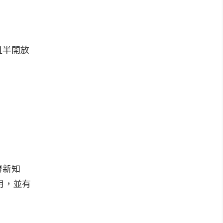
且半開放
得新知
用，並有