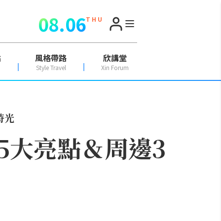
08.06
T H U
點
風格帶路
欣講堂
Style Travel
Xin Forum
時光
5大亮點＆周邊3