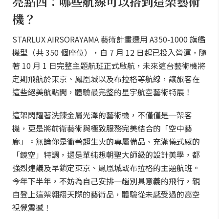
亮點四：哪些航線可以搭到這架藝術
機？
STARLUX AIRSORAYAMA 藝術計畫選用 A350-1000 旗艦
機型（共 350 個座位），自 7 月 12 日起已投入營運，隨
著 10 月 1 日完整主題航班正式啟航，未來這台藝術機將
定期飛航於東京、鳳凰城以及布拉格等航線，讓旅客在
這些絕美航點間，體驗最完整的星宇航空藝術特展！
這架閃耀著洗鍊金屬光澤的藝術機，不僅僅是一架客
機，更是將前衛藝術與極致服務完美結合的「空中藝
廊」。無論你是衝著超生火的專屬備品、充滿儀式感的
「鏡空」特調，還是單純想朝聖大師級的設計美學，都
強烈建議及早鎖定東京、鳳凰城或布拉格的主題航班。
今年下半年，不妨為自己安排一趟別具意義的飛行，親
自登上這架翱翔天際的藝術品，體驗從未感受過的高空
視覺震撼！