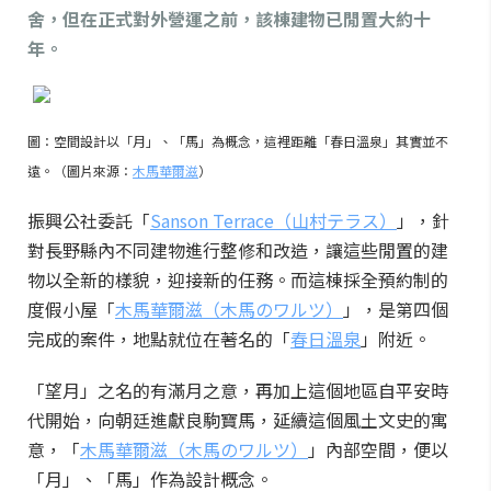
舍，但在正式對外營運之前，該棟建物已閒置大約十
年。
圖：空間設計以「月」、「馬」為概念，這裡距離「春日溫泉」其實並不
遠。（圖片來源：
木馬華爾滋
）
振興公社委託「
Sanson Terrace（山村テラス）
」，針
對長野縣內不同建物進行整修和改造，讓這些閒置的建
物以全新的樣貌，迎接新的任務。而這棟採全預約制的
度假小屋「
木馬華爾滋（木馬のワルツ）
」，是第四個
完成的案件，地點就位在著名的「
春日溫泉
」附近。
「望月」之名的有滿月之意，再加上這個地區自平安時
代開始，向朝廷進獻良駒寶馬，延續這個風土文史的寓
意，「
木馬華爾滋（木馬のワルツ）
」內部空間，便以
「月」、「馬」作為設計概念。