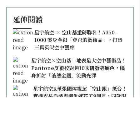
延伸閱讀
星宇航空 × 空山基重磅聯名！A350-
1000 變身金銀「會飛的藝術品」，打造
三萬英呎空中藝廊
星宇航空×空山基｜地表最大空中藝術品！
Pantone反覆校對逾10次研發專屬色，機
身折射「液態金屬」流動光澤
星宇航空K董張國煒親駕「空山銀」抵台！
實機光是塗裝與調色就花了8個月，同款限
量模型上架即秒殺