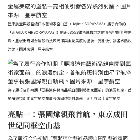
星宇航空與殿堂級日本藝術家空山基（Hajime SORAYAMA）攜手合作的
「STARLUX AIRSORAYAMA」計劃B-58553銀色飛機於之前降落桃園國際機
場，呈現出宛如金屬般的洗鍊光澤與金屬美感的塗裝一亮相便引發各界熱烈
討論。圖片來源｜星宇航空
為了履行合作初期「要將這件藝術品親自開到藝術家面前」的浪漫約定，首
航航班特別由星宇航空董事長張國煒親自執飛。圖片來源｜星宇航空
亮點一：張國煒親飛首航，東京成田
世紀同框空山基
為了履行合作初期「要將這件藝術品親自開到藝術家面