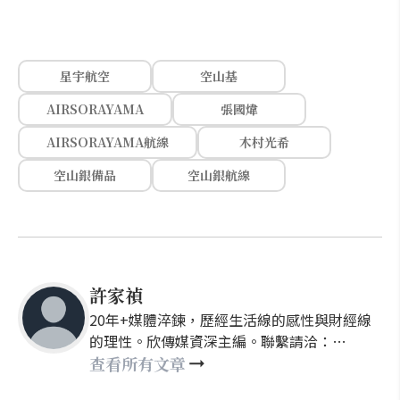
星宇航空
空山基
AIRSORAYAMA
張國煒
AIRSORAYAMA航線
木村光希
空山銀備品
空山銀航線
許家禎
20年+媒體淬鍊，歷經生活線的感性與財經線
的理性。欣傳媒資深主編。聯繫請洽：
nellyhsu@xinmedia.com
查看所有文章