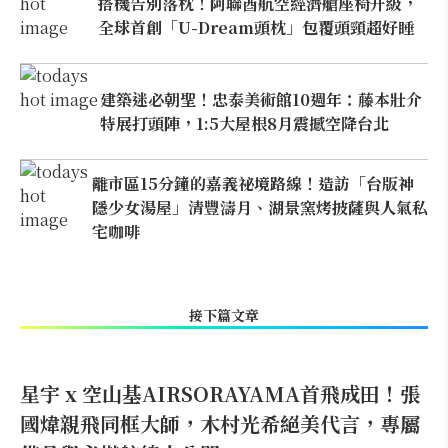
搭機告別落枕！阿聯酋航空經濟艙座椅升級，
全球首創「U-Dream頭枕」包覆頭頸超好睡
建築迷必朝聖！忠泰美術館10週年：藤本壯介
特展打頭陣，1:5大屋根8月震撼空降台北
離市區15分鐘的嘉義祕境路線！造訪「台版神
隱少女湯屋」清豐濤月、湖景窯烤披薩與人氣私
宅咖啡
接下篇文章
星宇 x 空山基AIRSORAYAMA首飛成田！張
國煒親飛同框大師，木村光希絕美代言，專屬