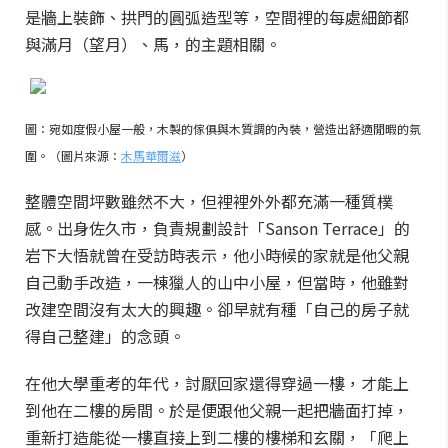
是牆上裝飾、拱門的圓弧造型等，空間裡的每處細節都
與滿月（望月）、馬，的主題相關。
圖：宛如度假小屋一般，木製的傢俱與木質調的內裝，營造出舒適閒暇的氛
圍。（圖片來源：
木馬華爾滋
）
整體空間坪數雖然不大，但裡裡外外都充滿一種質樸
感。出身佐久市，負責規劃設計「Sanson Terrace」的
岩下大悟就曾在受訪時表示，他小時候的家就是他父親
自己動手改造，一棟獵人的山中小屋，但當時，他雖對
改建空間沒有太大的興趣。卻早就有種「自己的房子就
得自己整建」的念頭。
在他大學重考的年代，討厭回家還得穿過一樓，才能上
到他在二樓的房間。於是便跟他父親一起把牆面打掉，
重新打造能從一樓直接上到二樓的樓梯和玄關，「爬上