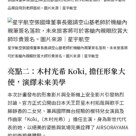
品親自飛到老師面前。圖片來源｜星宇航空
星宇航空張國煒董事長邀請空山基老師於機艙內親筆簽名落款，未來旅客將
可於客艙內親眼欣賞大師珍貴簽名。圖片來源｜星宇航空
亮點二：木村光希 Kōki, 擔任形象大
使，演繹未來美學
本次計畫發布的形象影片與全新機上安全影片引發熱烈
討論。官方正式公開由日本天王巨星木村拓哉與歌手工
藤靜香的二女兒、兼具國際舞台經驗的模特兒女演員及
作曲家「Kōki,（木村光希）」擔任主演，身為新世代代
表的她，以絕美的姿態與氣場完美詮釋了 AIRSORAYAMA
的前衛視覺體驗。