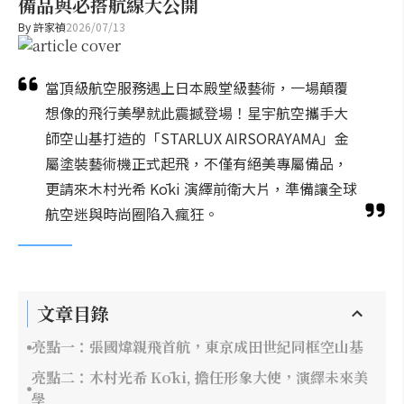
備品與必搭航線大公開
By
許家禎
2026/07/13
當頂級航空服務遇上日本殿堂級藝術，一場顛覆
想像的飛行美學就此震撼登場！星宇航空攜手大
師空山基打造的「STARLUX AIRSORAYAMA」金
屬塗裝藝術機正式起飛，不僅有絕美專屬備品，
更請來木村光希 Kōki 演繹前衛大片，準備讓全球
航空迷與時尚圈陷入瘋狂。
文章目錄
亮點一：張國煒親飛首航，東京成田世紀同框空山基
亮點二：木村光希 Kōki, 擔任形象大使，演繹未來美
學