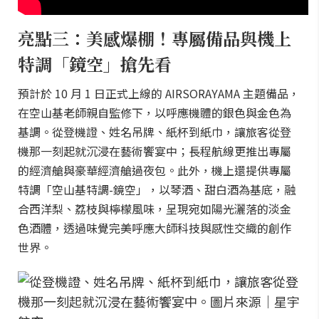
亮點三：美感爆棚！專屬備品與機上
特調「鏡空」搶先看
預計於 10 月 1 日正式上線的 AIRSORAYAMA 主題備品，
在空山基老師親自監修下，以呼應機體的銀色與金色為
基調。從登機證、姓名吊牌、紙杯到紙巾，讓旅客從登
機那一刻起就沉浸在藝術饗宴中；長程航線更推出專屬
的經濟艙與豪華經濟艙過夜包。此外，機上還提供專屬
特調「空山基特調-鏡空」，以琴酒、甜白酒為基底，融
合西洋梨、荔枝與檸檬風味，呈現宛如陽光灑落的淡金
色酒體，透過味覺完美呼應大師科技與感性交織的創作
世界。