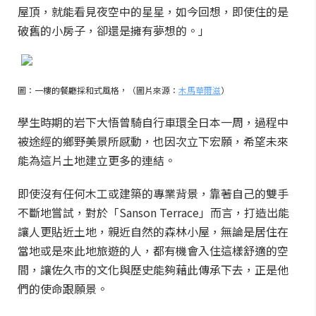
屋頂，就能看見夜空中的星星，如今回想，即使住的是
破舊的小房子，卻還是擁有夢想的。」
圖：一樓的餐廳採和式風格，（圖片來源：
木馬華爾滋
）
學生時期的岩下大悟曾騎自行車環全日本一周，過程中
被途經的鄉野美景所感動，也因次立下宏願，希望未來
能為這片土地建立更多的連結。
即使沒有任何木工或建築的專業背景，靠著自己的雙手
不斷地嘗試，對於「Sanson Terrace」而言，打造出能
讓人更貼近土地，親近自然的森林小屋，無論是居住在
當地或是來此地旅遊的人，都有機會入住這樣舒適的空
間，讓佐久市的文化與歷史能夠藉此傳承下去，正是他
們的使命跟願景。