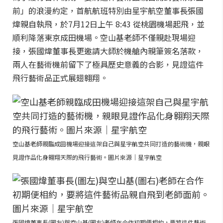
前」的浪漫約定，首航航班特別由星宇航空董事長張國
煒親自執飛，於7月12日上午 8:43 從桃園機場起飛，並
順利降落東京成田機場。空山基老師不僅親赴現場迎
接，張國煒董事長更邀請大師於機艙內親筆簽名落款，
兩人在藝術機前留下了極具歷史意義的合影，見證這件
飛行藝術品正式展翅翱翔。
空山基老師親臨成田機場迎接這架自己與星宇航空共同打造的藝術機，親眼
見證作品化身翱翔天際的飛行藝術。圖片來源｜星宇航空
張國煒董事長(圖左)與空山基(圖右)老師在合作初期便相約，要將這件藝術