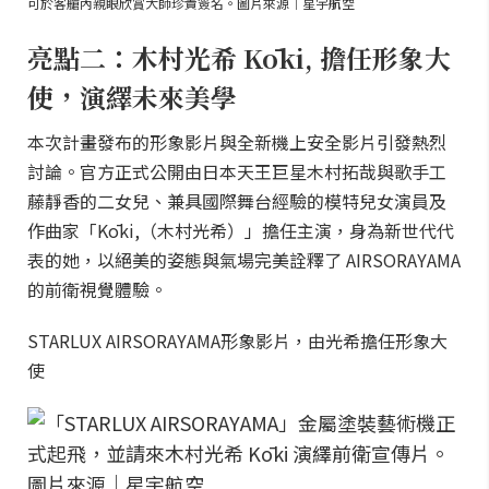
可於客艙內親眼欣賞大師珍貴簽名。圖片來源｜星宇航空
亮點二：木村光希 Kōki, 擔任形象大
使，演繹未來美學
本次計畫發布的形象影片與全新機上安全影片引發熱烈
討論。官方正式公開由日本天王巨星木村拓哉與歌手工
藤靜香的二女兒、兼具國際舞台經驗的模特兒女演員及
作曲家「Kōki,（木村光希）」擔任主演，身為新世代代
表的她，以絕美的姿態與氣場完美詮釋了 AIRSORAYAMA
的前衛視覺體驗。
STARLUX AIRSORAYAMA形象影片，由光希擔任形象大
使