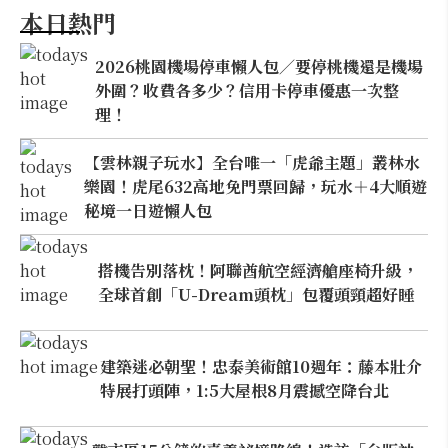
本日熱門
2026桃園機場停車懶人包／要停桃機還是機場
外圍？收費各多少？信用卡停車優惠一次整
理！
【雲林親子玩水】全台唯一「虎爺主題」叢林水
樂園！虎尾632高地免門票回歸，玩水＋4大順遊
秘境一日遊懶人包
搭機告別落枕！阿聯酋航空經濟艙座椅升級，
全球首創「U-Dream頭枕」包覆頭頸超好睡
建築迷必朝聖！忠泰美術館10週年：藤本壯介
特展打頭陣，1:5大屋根8月震撼空降台北