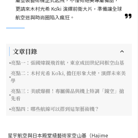
屬塗裝藝術機正式起飛，不僅有絕美專屬備品，
更請來木村光希 Kōki 演繹前衛大片，準備讓全球
航空迷與時尚圈陷入瘋狂。
文章目錄
亮點一：張國煒親飛首航，東京成田世紀同框空山基
亮點二：木村光希 Kōki, 擔任形象大使，演繹未來美
學
亮點三：美感爆棚！專屬備品與機上特調「鏡空」搶
先看
亮點四：哪些航線可以搭到這架藝術機？
星宇航空與日本殿堂級藝術家空山基（Hajime