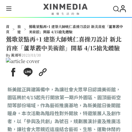
搜尋
首
旅
鶯歌景點再+1 建築大師姚仁喜操刀設計 新北首座「蘆葦叢中
>
>
頁
遊
美術館」開幕 4/15搶先體驗
鶯歌景點再+1 建築大師姚仁喜操刀設計 新北
首座「蘆葦叢中美術館」開幕 4/15搶先體驗
By
黃湘芩
2023/03/30
新美館正興建籌備中，為讓社會大眾早日認識美術館，
園區將於4/15起先行開放第一期戶外園區、圓頂藝術空
間等部份場域，作為藝術推廣基地，為新美館日後開館
暖身。本次活動為階段性對外開放，特邀策展人及創作
者，以「參與及共創」為號召，規劃展演計畫及推廣活
動，讓社會大眾親近這座結合藝術、生態、運動休閒的