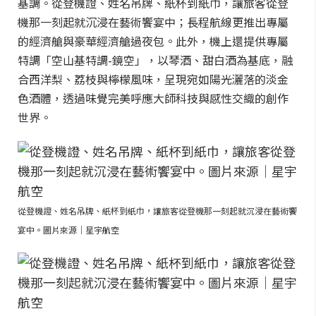
基調。從登機證、姓名吊牌、紙杯到紙巾，讓旅客從登
機那一刻起就沉浸在藝術饗宴中；長程航線更推出專屬
的經濟艙與豪華經濟艙過夜包。此外，機上還提供專屬
特調「空山基特調-鏡空」，以琴酒、甜白酒為基底，融
合西洋梨、荔枝與檸檬風味，呈現宛如陽光灑落的淡金
色酒體，透過味覺完美呼應大師科技與感性交織的創作
世界。
從登機證、姓名吊牌、紙杯到紙巾，讓旅客從登機那一刻起就沉浸在藝術饗
宴中。圖片來源｜星宇航空