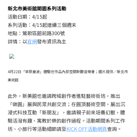
新北市美術館開園系列活動
活動日期：4/15起
系列活動：4/15起連續三個週末
地點：鶯歌區館前路300號
詳情：以
官網
發布資訊為主
4月22日「草原曼波」體驗在作品內部空間聆聽音樂會；圖片提供／新北市
美術館
此外，新美館也邀請跨域創作者進駐藝術街坊，推出
「做圓」展與民眾共創交流；在圓頂藝術空間，展出沉
浸式科技互動「新朋友」，邀請親子前來培養幻獸，體
驗活潑有趣、寓教於樂的創作過程。活動期間系列工作
坊、小旅行等活動細節請至
KICK OFF活動網頁
查詢。