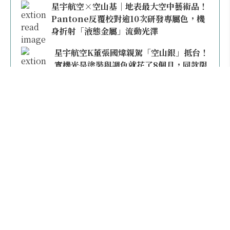
星宇航空×空山基｜地表最大空中藝術品！
Pantone反覆校對逾10次研發專屬色，機
身折射「液態金屬」流動光澤
星宇航空K董張國煒親駕「空山銀」抵台！
實機光是塗裝與調色就花了8個月，同款限
量模型上架即秒殺
本日熱門
2026桃園機場停車懶人包／要停桃機還是機場
外圍？收費各多少？信用卡停車優惠一次整
理！