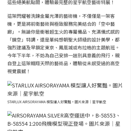
這些絕美航點間，體驗最完整的星宇航空藝術特展！
這架閃耀著洗鍊金屬光澤的藝術機，不僅僅是一架客
機，更是將前衛藝術與極致服務完美結合的「空中藝
廊」。無論你是衝著超生火的專屬備品、充滿儀式感的
「鏡空」特調，還是單純想朝聖大師級的設計美學，都
強烈建議及早鎖定東京、鳳凰城或布拉格的主題航班。
今年下半年，不妨為自己安排一趟別具意義的飛行，親
自登上這架翱翔天際的藝術品，體驗從未感受過的高空
視覺震撼！
STARLUX AIRSORAYAMA 模型讓人好驚豔。圖片來源｜星宇航空