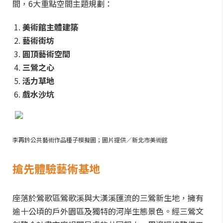
間，6大重點空間主題規劃：
美術館主體建築
藝術街坊
圓頂藝術空間
三鶯之心
活力草地
戲水沙坑
李再鈐公共藝術作品種子模擬圖；圖片提供／新北市美術館
搶先體驗藝術基地
座落於鶯歌區鶯歌溪與大漢溪匯流的三鶯新生地，擁有
逾十公頃的戶外園區及獨特的河岸生態景色。經三鶯文