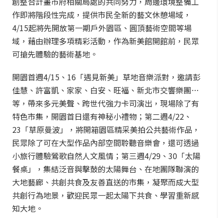
創整合計畫市府相關局處的共同努力，周邊環境整備工
作即將階段性完成，提供市民全新的藝文休憩場域，
4/15起將先開放第一期戶外園區、圓頂藝術空間等場
域，藉由辦理多項精彩活動，作為新美館開館前，民眾
可搶先體驗的藝術基地。
開園首週4/15、16「遇見新美」草地音樂派對，邀請彭
佳慧、許富凱、家家、白安、旺福、新北市交響樂團…
等，帶來多元美聲、跨世代強力卡司演出，現場除了有
特色市集，開園首日還有神秘小禮物；第二週4/22、
23「草原曼波」，將開箱園區精采美拍公共藝術作品，
民眾除了可在大型作品內部空間聆聽音樂會，還可透過
小旅行體驗鶯歌自然人文風情；第三週4/29、30「太陽
餐桌」，集結泛音與擊鼓的太陽舞台、在地團隊聯演的
大地藝廊、共創共食及友善直送的市集，凝聚而成大型
共創行為地景，歡迎民眾一起太陽下共食、學習重新感
知大地。