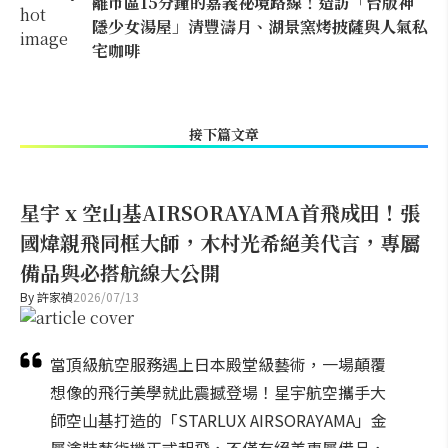
離市區15分鐘的嘉義祕境路線！造訪「台版神
隱少女湯屋」清豐濤月、湖景窯烤披薩與人氣私
宅咖啡
接下篇文章
星宇 x 空山基AIRSORAYAMA首飛成田！張
國煒親飛同框大師，木村光希絕美代言，專屬
備品與必搭航線大公開
By
許家禎
2026/07/13
當頂級航空服務遇上日本殿堂級藝術，一場顛覆
想像的飛行美學就此震撼登場！星宇航空攜手大
師空山基打造的「STARLUX AIRSORAYAMA」金