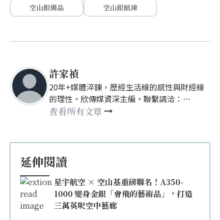
空山銀備品
空山銀航線
許家禎
20年+媒體淬鍊，歷經生活線的感性與財經線
的理性。欣傳媒資深主編。聯繫請洽：
nellyhsu@xinmedia.com
查看所有文章
延伸閱讀
星宇航空 × 空山基重磅聯名！A350-
1000 變身金銀「會飛的藝術品」，打造
三萬英呎空中藝廊