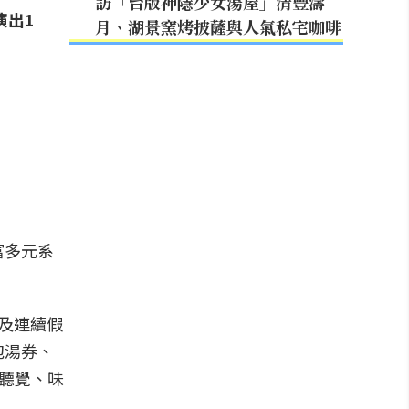
訪「台版神隱少女湯屋」清豐濤
演出1
月、湖景窯烤披薩與人氣私宅咖啡
富多元系
及連續假
泡湯券、
、聽覺、味