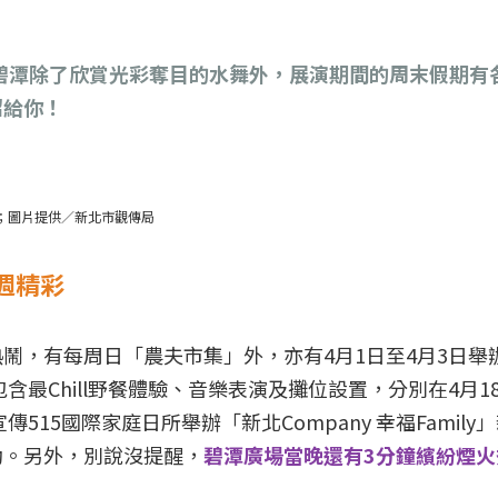
來到碧潭除了欣賞光彩奪目的水舞外，展演期間的周末假期有
紹給你！
采；圖片提供／新北市觀傳局
週精彩
鬧，有每周日「農夫市集」外，亦有4月1日至4月3日舉辦
含最Chill野餐體驗、音樂表演及攤位設置，分別在4月1
515國際家庭日所舉辦「新北Company 幸福Family
動。另外，別說沒提醒，
碧潭廣場當晚還有3分鐘繽紛煙火