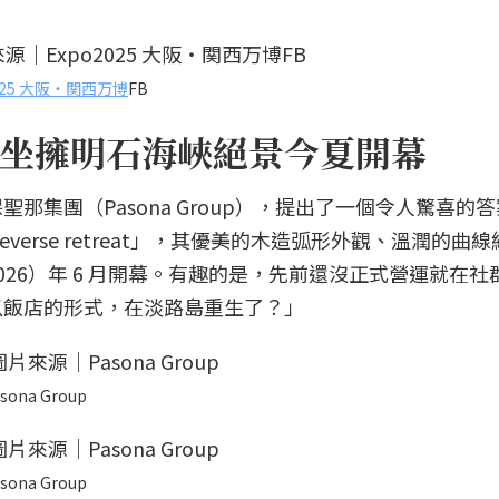
2025 大阪・関西万博
FB
坐擁明石海峽絕景今夏開幕
那集團（Pasona Group），提出了一個令人驚喜的
ureverse retreat」，其優美的木造弧形外觀、溫潤的曲
26）年 6 月開幕。有趣的是，先前還沒正式營運就在社
以飯店的形式，在淡路島重生了？」
sona Group
sona Group