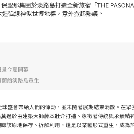
聖那集團於淡路島打造全新旅宿「THE PASONA
」，因優美木造弧線神似世博地標，意外掀起熱議。
絕景今夏開幕
荷蘭館淡路島重生
場全球盛會帶給人們的悸動，並未隨著展期結束消散。在眾
點莫過於由建築大師藤本壯介打造、象徵著傳統與永續精
迴廊該原地保存、拆解利用，還是以某種形式重生，成為