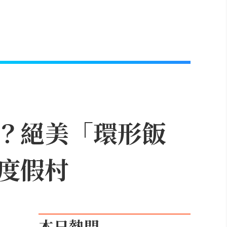
？絕美「環形飯
度假村
本日熱門