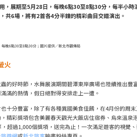
啟用，展期至5月28日，每晚6點30至8點30分，每半小時
演，共6場，將有2首各4分半鐘的精彩曲目交錯演出。
日，每晚6點30至8點30分；圖片提供／新北市觀傳局
螢火
火蟲的好時節，水舞展演期間碧潭東岸廣場也陸續推出豐
到滿滿的熱情，假日絕對得安排走上一遭。
也十分豐富，除了有各種異國美食佳餚，在4月份的周末
動，精彩獎項包含美麗春天觀光大飯店住宿券、烏來溫泉
，超過1,000個獎項，送完為止！一次滿足遊客的視覺
光旅遊網
或
新北旅客
臉書粉絲專頁。