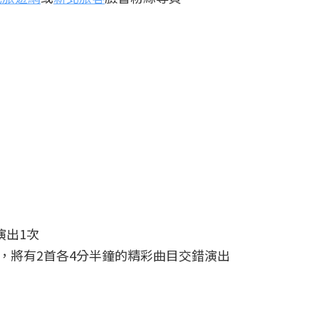
演出1次
場，將有2首各4分半鐘的精彩曲目交錯演出