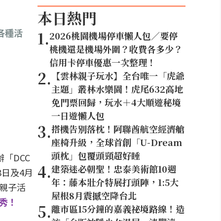
本日熱門
各種活
1
.
2026桃園機場停車懶人包／要停
桃機還是機場外圍？收費各多少？
信用卡停車優惠一次整理！
2
.
【雲林親子玩水】全台唯一「虎爺
主題」叢林水樂園！虎尾632高地
免門票回歸，玩水＋4大順遊秘境
一日遊懶人包
3
.
搭機告別落枕！阿聯酋航空經濟艙
座椅升級，全球首創「U-Dream
頭枕」包覆頭頸超好睡
「DCC
4
.
建築迷必朝聖！忠泰美術館10週
8日及4月
年：藤本壯介特展打頭陣，1:5大
」親子活
屋根8月震撼空降台北
秀！
5
.
離市區15分鐘的嘉義祕境路線！造