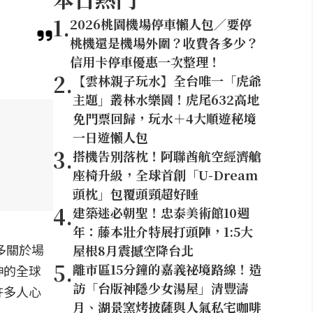
1
.
2026桃園機場停車懶人包／要停
桃機還是機場外圍？收費各多少？
信用卡停車優惠一次整理！
2
.
【雲林親子玩水】全台唯一「虎爺
主題」叢林水樂園！虎尾632高地
免門票回歸，玩水＋4大順遊秘境
一日遊懶人包
3
.
搭機告別落枕！阿聯酋航空經濟艙
座椅升級，全球首創「U-Dream
頭枕」包覆頭頸超好睡
4
.
建築迷必朝聖！忠泰美術館10週
年：藤本壯介特展打頭陣，1:5大
多關於場
屋根8月震撼空降台北
5
.
離市區15分鐘的嘉義祕境路線！造
神的全球
訪「台版神隱少女湯屋」清豐濤
許多人心
月、湖景窯烤披薩與人氣私宅咖啡