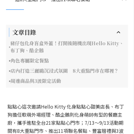
文章目錄
豬仔包化身盲盒外蓋！打開後隨機出現Hello Kitty、
布丁狗、酷企鵝
角色專屬限定餐點
店內打造三麗鷗沉浸式氛圍 8大重點門市在哪裡？
周邊商品與3波限定活動
點點心這次邀請Hello Kitty 化身點點心甜美店長、布丁
狗擔任軟萌外場經理、酷企鵝則化身萌帥有型的餐廳主
廚，攜手進駐全台21家點點心門市；7/13～9/13活動期
間有8大重點門市、推出11項聯名餐點、豐富贈禮與3波