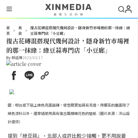
搜尋
首
美
復古花磚混搭現代幾何設計，隱身新竹市場裡的那一抹綠：綠
>
>
頁
食
豆蒜專門店「小豆廊」
復古花磚混搭現代幾何設計，隱身新竹市場裡
的那一抹綠：綠豆蒜專門店「小豆廊」
By
林廷璋
2023/03/17
圖：吧台底下貼上綠色亮面磁磚，使空間更加具有亮度。用餐區的牆面除了
綠色漆料以外，還穿插使用具有復古風精緻花色的壁紙（圖片來源：淬山設
計提供）
提到「綠豆蒜」，北部人或許比較少接觸，更不用說要