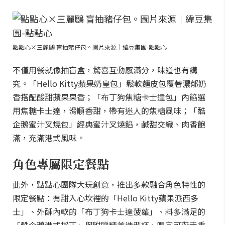
點點心×三麗鷗 盲抽豬仔包。圖片來源｜緯豆集團-點點心
不僅用餐就像抽盲盒，驚喜互動感滿分，味道也有講
究。「Hello Kitty蘋果奶皇包」鬆軟麵皮包覆著濃郁奶
香搭配酸甜蘋果果香；「布丁狗焦糖卡士達包」內餡選
用焦糖卡士達，滑順香甜，帶有迷人的焦糖風味；「酷
企鵝蜜汁叉燒包」經典蜜汁叉燒餡，鹹甜交織、肉香飽
滿，充滿港式風味。
角色專屬限定餐點
此外，點點心團隊大玩創意，推出多款融合角色特性的
限定餐點：有甜入心坎裡的「Hello Kitty蘋果派西多
士」、外酥內軟的「布丁狗卡士達菠蘿」、料多滿足的