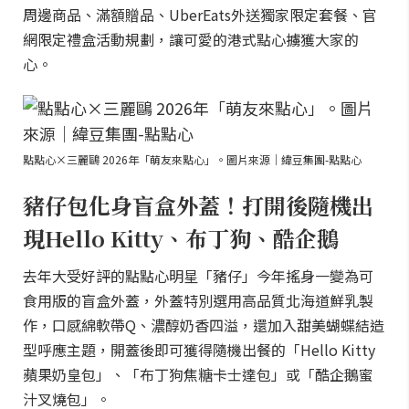
周邊商品、滿額贈品、UberEats外送獨家限定套餐、官
網限定禮盒活動規劃，讓可愛的港式點心擄獲大家的
心。
點點心×三麗鷗 2026年「萌友來點心」。圖片來源｜緯豆集團-點點心
豬仔包化身盲盒外蓋！打開後隨機出
現Hello Kitty、布丁狗、酷企鵝
去年大受好評的點點心明星「豬仔」今年搖身一變為可
食用版的盲盒外蓋，外蓋特別選用高品質北海道鮮乳製
作，口感綿軟帶Q、濃醇奶香四溢，還加入甜美蝴蝶結造
型呼應主題，開蓋後即可獲得隨機出餐的「Hello Kitty
蘋果奶皇包」、「布丁狗焦糖卡士達包」或「酷企鵝蜜
汁叉燒包」。