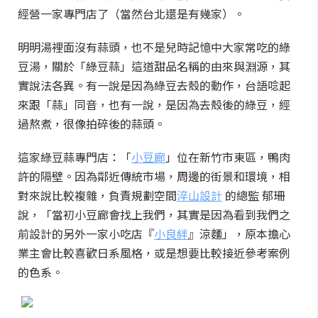
經營一家專門店了（當然台北還是有幾家）。
明明湯裡面沒有蒜頭，也不是兒時記憶中大家常吃的綠
豆湯，關於「綠豆蒜」這道甜品名稱的由來與淵源，
其
實說法各異。有一說是因為綠豆去殼的動作，台語唸起
來跟「蒜」同音，也有一說，是因為去殼後的綠豆，經
過熬煮，很像拍碎後的蒜頭。
這家綠豆蒜專門店：「
小豆廊
」位在新竹市東區，鴨肉
許的隔壁。因為
鄰近傳統市場，周邊的街景和環境，相
對來說比較複雜，負責規劃空間
淬山設計
的總監 郁珊
說，「當初小豆廊會找上我們，其實是因為看到我們之
前設計的另外一家小吃店『
小良絆
』涼麵」，原本擔心
業主會比較喜歡日系風格，或是想要比較接近參考案例
的色系。