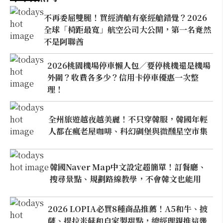
不再委屈雙腿！買經濟艙有豪經艙錯覺？2026
全球「椅距最寬」航空公司大公開，第一名竟然
不是阿聯酋
2026桃園機場停車懶人包／要停桃機還是機場
外圍？收費各多少？信用卡停車優惠一次整
理！
全州旅遊越夜越美麗！不只穿韓服，韓國年輕
人都在瘋老屋咖啡、科幻碉堡與微醺星空市集
韓國Naver Map中文設定超簡單！訂餐廳、
搜尋景點、規劃路線教學，不會韓文也能用
2026 LOPIA必買8種商品推薦！A5和牛、披
薩、提拉米蘇和自家製甜點，總經理親推這幾