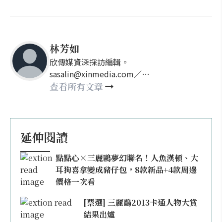
林芳如
欣傳媒資深採訪編輯。
sasalin@xinmedia.com／
happy21917@gmail.com
查看所有文章
延伸閱讀
點點心×三麗鷗夢幻聯名！人魚漢頓、大
耳狗喜拿變成豬仔包，8款新品+4款周邊
價格一次看
[票選] 三麗鷗2013卡通人物大賞
結果出爐