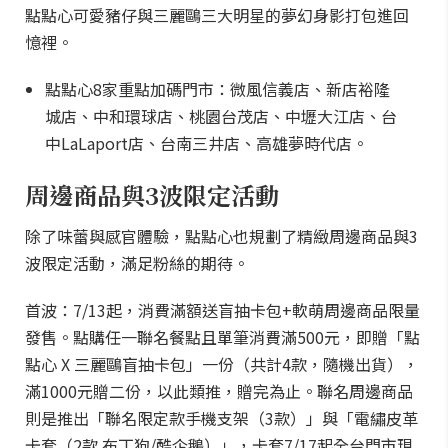
點點心可愛豬仔與三麗鷗三大明星的夢幻身影打包進回
憶裡。
點點心8家重點加碼門市：微風信義店、新店裕隆
城店、中和環球店、桃園台茂店、中壢大江店、台
中LaLaport店、台南三井店、高雄夢時代店。
周邊商品與3波限定活動
除了味蕾與感官體驗，點點心也規劃了精緻周邊商品與3
波限定活動，滿足粉絲的期待。
首波：7/13起，消費滿額送盲抽卡包+軟萌周邊商品限量
發售。點購任一聯名餐點且單筆消費滿500元，即贈「點
點心 X 三麗鷗盲抽卡包」一份（共計4款，隨機出貨），
滿1000元贈二份，以此類推，贈完為止。聯名周邊商品
則是推出「聯名限定款手機支架（3款）」與「電繡皮革
卡套（2款 布丁狗/酷企鵝）」，卡套7/17起全台門市現