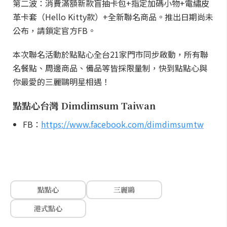
第二波：消費滿額新款盲抽卡包+指定加碼小物+電繡皮
革卡套（Hello Kitty款）+全新聯名商品。推出日期尚未
公布，請鎖定官方FB。
本次聯名活動於點點心全台21家門市同步啟動，所有聯
名餐點、周邊商品、備品等皆採限量制，快到點點心與
你最愛的三麗鷗明星相遇！
點點心台灣 Dimdimsum Taiwan
FB：
https://www.facebook.com/dimdimsumtw
點點心
三麗鷗
港式點心