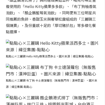
「酷企鵝港式撈丁」與附贈精美造型杯、喝完可帶走重
複使用的「Hello Kitty蘋果多多飲」、「布丁狗柚香氣
泡飲」、「酷企鵝藍莓氣泡飲」，同時更有三位明星共
同推薦的魚卵、香甜玉米與奢華松露組成的「三麗鷗三
個燒賣」，及份量感十足的「厚切豬扒包」等多樣化餐
點選擇。
點點心×三麗鷗 Hello Kitty蘋果派西多士。圖片來源｜緯豆集團-點點心
點點心×三麗鷗 布丁狗 卡士達菠蘿包（無販售門市：漢神巨蛋）。圖片來
源｜緯豆集團-點點心