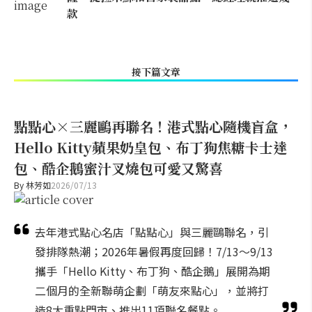
款
接下篇文章
點點心×三麗鷗再聯名！港式點心隨機盲盒，
Hello Kitty蘋果奶皇包、布丁狗焦糖卡士達
包、酷企鵝蜜汁叉燒包可愛又驚喜
By
林芳如
2026/07/13
去年港式點心名店「點點心」與三麗鷗聯名，引
發排隊熱潮；2026年暑假再度回歸！7/13～9/13
攜手「Hello Kitty、布丁狗、酷企鵝」展開為期
二個月的全新聯萌企劃「萌友來點心」，並將打
造8大重點門市、推出11項聯名餐點。