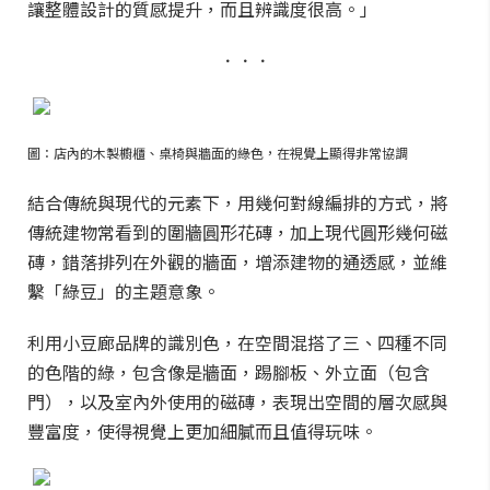
讓整體設計的質感提升，而且辨識度很高。」
．．．
圖：店內的木製櫥櫃、桌椅與牆面的綠色，在視覺上顯得非常協調
結合傳統與現代的元素下，用幾何對線編排的方式，將
傳統建物常看到的圍牆圓形花磚，加上現代圓形幾何磁
磚，錯落排列在外觀的牆面，增添建物的通透感，並維
繫「綠豆」的主題意象。
利用小豆廊品牌的識別色，在空間混搭了三、四種不同
的色階的綠，包含像是牆面，踢腳板、外立面（包含
門），以及室內外使用的磁磚，表現出空間的層次感與
豐富度，使得視覺上更加細膩而且值得玩味。