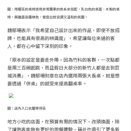
圖：用餐區的桌椅使用非常簡單的色系來搭配，乳白色的桌面、木製的桌
椅，與牆面各種綠色，營造出既協調又溫和的氛圍。
魏郁珊表示「我希望自己設計出來的作品，即使不放招
牌，也能具有很高的辨識度」，希望讓每位來過的客
人，都在心中留下深刻的印象。
「原本的設定是要走外帶，因為竹科的客群，一次點都
是兩三百碗起跳，而且假日大部分的新竹人都是去到巨
城消費」，魏郁珊刻意在店內選用兩張大長桌，就是想
要透過「併桌」的感受來提高翻桌率。
圖：店內入口玄關等待區
地方小吃的店面，在預算有限的情況下，改頭換面，除
了讓熟客能夠有更好的用餐體驗，藉此也吸引了更多新