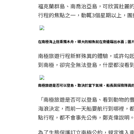
福克蘭群島、南喬治亞島，可欣賞壯麗
行程的焦點之一，動輒3個星期以上，團費
在南極海上搭乘獨木舟，碩大的鯨魚就在旁邊躍出水面；圖
南極旅遊行程新鮮殊異的體驗，或許勾
到南極，卻完全無法登島，什麼都沒看
南極旅遊是否可以登島，取決於當下氣候、船長與探險隊員
「南極旅遊是否可以登島、看到動物的
海浪決定，而前一天船要航行到哪裡，
點行程，都不會事先公佈，鄭克偉說明
為了生態保護訂立南極公約，規定進入南