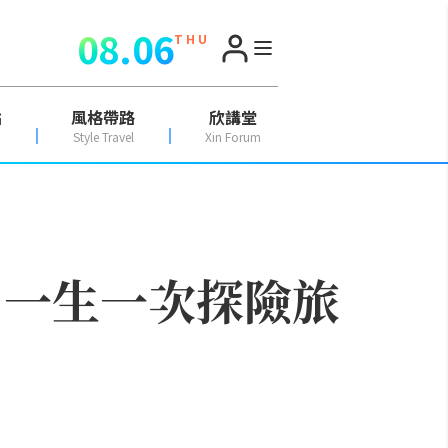
08.06
T H U
點
風格帶路
欣講堂
Style Travel
Xin Forum
、一生一次探險旅