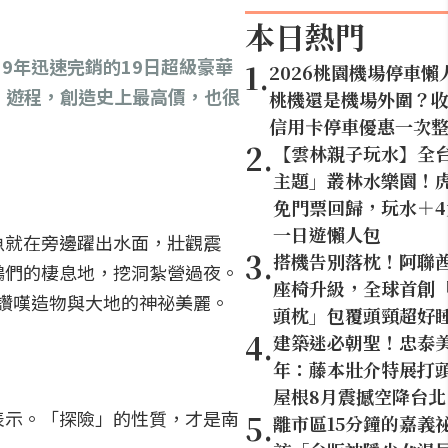
本日熱門
9年迅速完銷的19日超級豪華
1
.
2026桃園機場停車懶
ay」遊程，創造史上最高價，也很
桃機還是機場外圍？
信用卡停車優惠一次
2
.
【雲林親子玩水】全
主題」叢林水樂園！虎
免門票回歸，玩水＋
一日遊懶人包
魚就在旁邊躍出水面，壯觀震
3
.
搭機告別落枕！阿聯
鵝們的棲息地，挖洞紮營過夜。
座椅升級，全球首創「U
，讚嘆造物與大地的神祕美麗。
頭枕」包覆頭頸超好
4
.
建築迷必朝聖！忠泰美
年：藤本壯介特展打頭
屋根8月震撼空降台北
表示。「探險」的性質，才是南
5
.
離市區15分鐘的嘉義