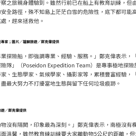
考察之旅親身體驗到。雖然行前已在船上有教育訓練，但
的安全路徑，殊不知島上茫茫白雪的危險性，底下都可能
遠處，趕來拯救他。
是專家；圖片／雄獅旅遊／鄭克偉提供
業探險船，即強調專業、經驗、服務。」鄭克偉表示，「
（Poseidon Expedition Team）是專事極
學家、生態學家、氣候學家、攝影家等，累積豐富經驗，
，盡最大努力不打擾當地生態與留下任何垃圾痕跡。
旅遊／鄭克偉提供
動物沒有隔閡，印象最為深刻。」鄭克偉表示，南極沒有
場面溫馨，雖然教育練訓練要大家離動物5公尺的距離，但