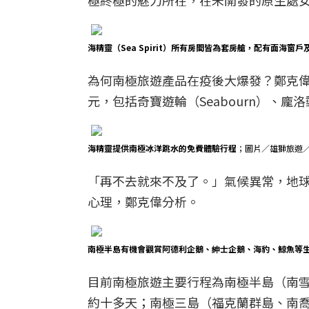
極終極的魅力所在，在未開發的原生處
海精靈（Sea Spirit）所有房間皆為套房艙，配有面
為何南極旅遊產品在疫後大爆發？鄭克
元，包括奇寶遊輪（Seabourn）、龐洛郵
海精靈提供南極冰洋跳水的免費體驗行程
；圖片／雄獅旅遊
「再不去就來不及了。」氣候異常，地
心理，鄭克偉分析。
南極半島有機會觀賞阿德利企鵝、紳士企鵝、海豹、鯨魚等
目前南極旅遊主要行程為南極半島（南
約十多天；南極三島（福克蘭群島、南喬