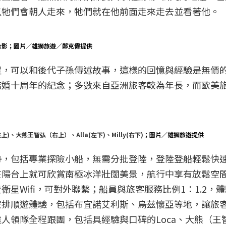
以牠們會朝人走來，牠們就在他前面走來走去並看著他。
合影；圖片／雄獅旅遊／鄭克偉提供
程，可以和後代子孫傳述故事，這樣的回憶與經驗是無價
結婚十周年的紀念；多數來自亞洲旅客較為年長，而歐美
。
、大熊王智弘（右上）、Alla(左下)、Milly(右下)
；圖片／雄獅旅遊提供
勢，包括專業探險小船，無需分批登陸，登陸登船輕鬆快
在陽台上就可欣賞南極冰洋壯闊美景，航行中享有放鬆空
星Wifi，可對外聯繫；船員與旅客服務比例1：1.2，
安排順遊體驗，包括布宜諾艾利斯、烏茲懷亞等地，讓旅
隊全程跟團，包括具經驗與口碑的Loca、大熊（王智弘）、