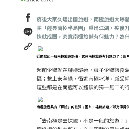
疫後大家久違出國旅遊，南極旅遊大爆發
團「經典南極半島團」重出江湖，疫後升級為「
快就成團，究竟南極旅遊有何魅力？為
近來掀起一股南極旅遊熱潮，究竟南極旅遊有何魅力？；圖
超萌企鵝就在腳邊環繞，母子企鵝餵食
懾；繫上安全繩，衝進南極冰洋，感受
這些都是在南極可以體驗的獨一無二的行程
南極旅遊具有「探險」的性質；圖片／雄獅旅遊／鄭克偉提
「去南極是去探險，不是一般的旅遊！