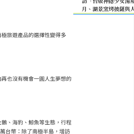
。
訪「台版神隱少女湯
月、湖景窯烤披薩與
南極旅遊產品的選擇性變得多
怕再也沒有機會一圓人生夢想的
企鵝、海豹、鯨魚等生態，行程
0萬台幣：除了南極半島，增訪