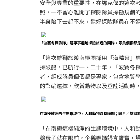
安全與專業的重要性，在鄭克偉的這次
照，一不留心離開了探險隊員探勘規劃
半身陷下去起不來，還好探險隊員在不
「波賽冬探險隊」是專事極地探險旅遊的團隊，隊員個個都
「這次雄獅旅遊南極團採用『海精靈』專
探險船，已航行一、二十年，「波賽冬探險隊」
者，組成隊員個個都是專家，包含地質
的郵輪選擇，欣賞動物以及登陸活動時
在南極純淨的生態環境中，人和動物沒有隔閡；圖片／雄獅
「在南極這樣純淨的生態環境中，人和
鵝母子就在眼前，企鵝媽媽餵食寶寶，