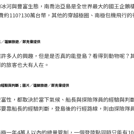
的冰河與豐富生態，南喬治亞島是全世界最大的國王企鵝
約110?130萬台幣，其他的穿越極圈、南極包機飛行
片／雄獅旅遊／鄭克偉提供
起許多人的興趣，但是是否真的能登島？看得到動物呢？
到的旅客也大有人在。
的經驗與判斷；圖片／雄獅旅遊／鄭克偉提供
豐富性，都取決於當下氣候、船長與探險隊員的經驗與判
都要靠船長的經驗判斷，登島後的行經路線，則由探險隊
。
極一年4萬人以內的總量管制，一個登陸點同時只能有100