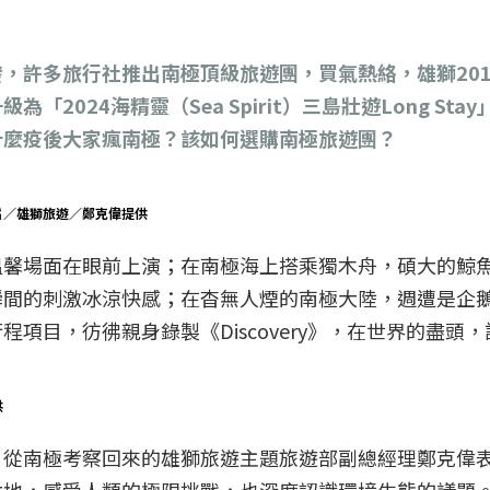
，許多旅行社推出南極頂級旅遊團，買氣熱絡，雄獅201
2024海精靈（Sea Spirit）三島壯遊Long St
什麼疫後大家瘋南極？該如何選購南極旅遊團？
片／雄獅旅遊／鄭克偉提供
溫馨場面在眼前上演；在南極海上搭乘獨木舟，碩大的鯨
瞬間的刺激冰涼快感；在杳無人煙的南極大陸，週遭是企
項目，彷彿親身錄製《Discovery》，在世界的盡頭
供
」從南極考察回來的雄獅旅遊主題旅遊部副總經理鄭克偉