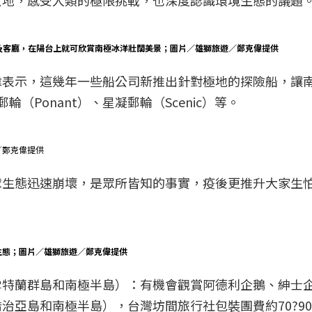
女地，感受人類的極限挑戰，也深度認識環境生態的議題
海窗戶及客廳，在陽台上就可欣賞南極冰洋壯闊美景；圖片／雄獅旅遊／鄭克偉提供
偉表示，這幾年一些船公司新推出針對極地的探險船，讓
輪（Ponant）、星凝郵輪（Scenic）等。
／鄭克偉提供
球生態迅速崩壞，是眾所皆知的事實，疫後更推升大家生
生態；圖片／雄獅旅遊／鄭克偉提供
雪特蘭群島和南極半島）：有機會觀賞阿德利企鵝、紳士
治亞島和南極半島），台灣坊間旅行社包裝團費約70?9