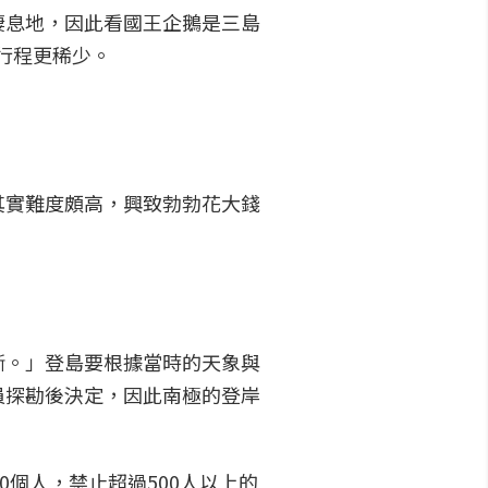
棲息地，因此看國王企鵝是三島
的行程更稀少。
其實難度頗高，興致勃勃花大錢
斷。」登島要根據當時的天象與
員探勘後決定，因此南極的登岸
個人，禁止超過500人以上的