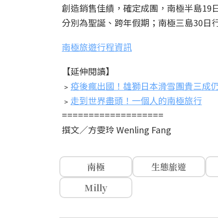
創造銷售佳績，確定成團，南極半島19日行程有5個
分別為聖誕、跨年假期；南極三島30日行程
南極旅遊行程資訊
【延伸閱讀】
﹥
疫後瘋出國！雄獅日本滑雪團貴三成仍
﹥
走到世界盡頭！一個人的南極旅行
===================
撰文／方雯玲 Wenling Fang
南極
生態旅遊
Milly