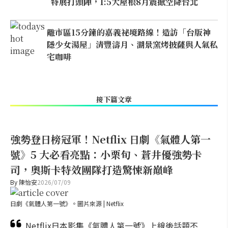
特展打頭陣，1:5大屋根8月震撼空降台北
離市區15分鐘的嘉義祕境路線！造訪「台版神
隱少女湯屋」清豐濤月、湖景窯烤披薩與人氣私
宅咖啡
接下篇文章
強勢登日榜冠軍！Netflix 日劇《氣體人第一
號》5 大必看亮點：小栗旬、蒼井優強勢卡
司，奧斯卡特效團隊打造驚悚新巔峰
By
陳怡安
2026/07/09
日劇《氣體人第一號》。圖片來源 | Netflix
Netflix日本影集《氣體人第一號》上線後話題不