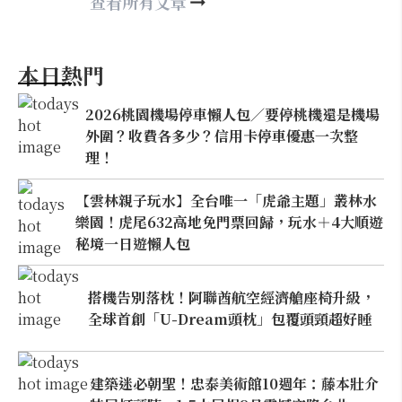
happy21917@gmail.com
查看所有文章
本日熱門
2026桃園機場停車懶人包／要停桃機還是機場
外圍？收費各多少？信用卡停車優惠一次整
理！
【雲林親子玩水】全台唯一「虎爺主題」叢林水
樂園！虎尾632高地免門票回歸，玩水＋4大順遊
秘境一日遊懶人包
搭機告別落枕！阿聯酋航空經濟艙座椅升級，
全球首創「U-Dream頭枕」包覆頭頸超好睡
建築迷必朝聖！忠泰美術館10週年：藤本壯介