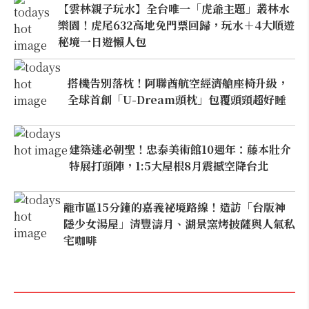
【雲林親子玩水】全台唯一「虎爺主題」叢林水
樂園！虎尾632高地免門票回歸，玩水＋4大順遊
秘境一日遊懶人包
搭機告別落枕！阿聯酋航空經濟艙座椅升級，
全球首創「U-Dream頭枕」包覆頭頸超好睡
建築迷必朝聖！忠泰美術館10週年：藤本壯介
特展打頭陣，1:5大屋根8月震撼空降台北
離市區15分鐘的嘉義祕境路線！造訪「台版神
隱少女湯屋」清豐濤月、湖景窯烤披薩與人氣私
宅咖啡