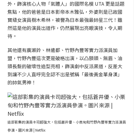
外，飾演核心人物「氣體人」的國際名模 UTA 更是話題
焦點，他的爸爸是日本影帝本木雅弘，外婆則是已故國
寶級女演員樹木希林，被譽為日本最強最帥星三代！雖
然這是他的演員出道作，仍然展現出亮眼演技，令人期
待。
其他還有廣瀨鈴、林遣都、竹野內豐等實力派演員加
盟，竹野內豐這次更是破格出演，以凸額頭、無眉、油
頭長髮的破壞性造型亮相，飾演劇中反派黑道，反差大
到讓不少人直呼完全認不出是號稱「最後黃金單身漢」
的帥氣男神！
這部影集的演員卡司超強大，包括蒼井優、小栗旬和竹野內豐等實力派演員
參演。圖片來源 | Netflix