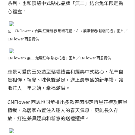
系列，也和頂級中式點心品牌「無二」結合兔年限定點
心禮盒。
左：CNFlower x 合興 紅漾新春 鬆糕花禮，右：紫漾新春 鬆糕花禮；圖片／
CNFlower 西恩提供
CNFlower x 無二 兔躍紅年 點心花禮；圖片／CNFlower 西恩提供
應景可愛的玉兔造型鬆糕禮盒和經典中式點心，花草自
然相伴，視覺、味覺雙滿足，送上最豐盛的新年禮，讓
收花人一年之始，幸福滿溢。
CNFlower 西恩也同步推出多款春節限定恆星花禮及應景
植栽，為居家布置注入迷人的春天氣息，更能長久存
放，打造兼具經典和新意的送禮選擇。