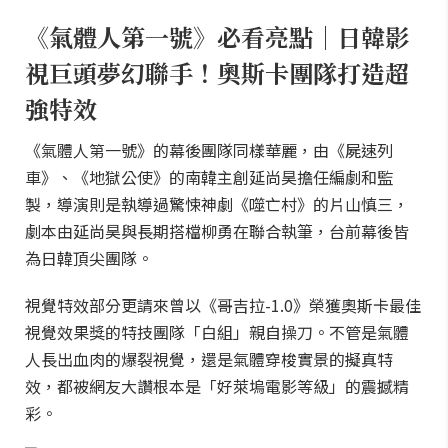
《氣體人第一號》必看亮點｜日韓影
視巨頭夢幻聯手！奧斯卡團隊打造超
強特效
《氣體人第一號》的幕後團隊同樣華麗，由《屍速列
車》、《地獄公使》的南韓主創延尚昊擔任編劇和監
製，導演則是執導過驚悚神劇《噬亡村》的片山慎三，
劇本由延尚昊與長期搭檔柳勇在聯合執筆，台前幕後皆
為日韓頂尖團隊。
視覺特效部分更請來曾以《哥吉拉-1.0》榮獲奧斯卡最佳
視覺效果獎的特技團隊「白組」親自操刀。不管是氣體
人長出血肉的爆裂視覺，還是氣體穿梭實景的擬真特
效，都被網友大讚根本是「好萊塢電影等級」的震撼精
彩。