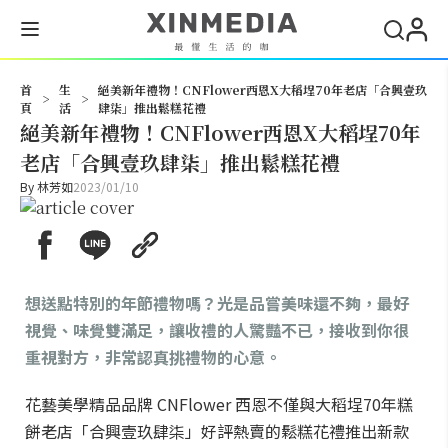
搜尋
首
生
絕美新年禮物！CNFlower西恩X大稻埕70年老店「合興壹玖
>
>
頁
活
肆柒」推出鬆糕花禮
絕美新年禮物！CNFlower西恩X大稻埕70年
老店「合興壹玖肆柒」推出鬆糕花禮
By
林芳如
2023/01/10
想送點特別的年節禮物嗎？光是品嘗美味還不夠，最好
視覺、味覺雙滿足，讓收禮的人驚豔不已，接收到你很
重視對方，非常認真挑禮物的心意。
花藝美學精品品牌 CNFlower 西恩不僅與大稻埕70年糕
餅老店「合興壹玖肆柒」好評熱賣的鬆糕花禮推出新款