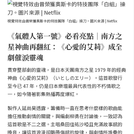
視覺特效由曾榮獲奧斯卡的特技團隊「白組」操刀。圖片來源 | Netflix
《氣體人第一號》必看亮點｜南方之
星神曲再翻紅：《心愛的艾莉》成全
劇催淚靈魂
貫穿整部劇的靈魂，是日本天團南方之星 1979 年的經典
神曲《心愛的艾莉》（いとしのエリー）。這首歌發行
至今已 47 年，仍是日本樂壇最具代表性的不朽情歌之
一，如今隨著影集熱播再度爆紅。
製作人延尚昊透露，籌備時一直在思考什麼樣的歌曲能
擔任推動劇情的關鍵，與編劇柳勇在討論後，一致認為
這首歌是不二之選。主唱桑田佳祐沙啞且充滿故事感的
嗓音，讓這首浪漫卻略帶傷感的旋律，與劇情所堆疊的