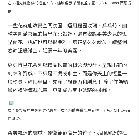
左：福兔賀歲 鮮花禮盒，右：繡球暖春 草編花盆；圖片／CNFlower 西恩提
供
一盆花就能改變空間氛圍，運用庭園玫瑰、乒乓菊、繡
球等圓滿喜氣的恆星花朵設計，還有姿態柔美少見的恆
星蘭花，桃紅也可以很典雅，讓花朵久久綻放，讓整個
春節溫暖滿室，延續一年的美麗。
經典恆星花系列以精品珠寶的概念與設計，呈現出花的
純粹和質感，不只是不凋或永生，而是像天上的恆星一
般珍貴、耀眼奪目，充滿了想像力和創意！ 除了作為精
緻的禮物傳遞心意，更能成為家中珍藏的擺飾。
左：藍彩新年 中黑圓鮮花禮盒，右：粉蘭春饗 恆星花禮；圖片／CNFlower
西恩提供
柔美飄逸的繡球、象徵節節高升的竹子、亮眼繽紛的杜