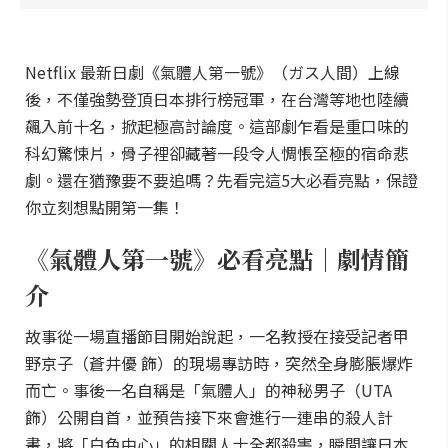
Netflix 最新日劇《氣體人第一號》（ガス人間）上線
後，不僅強勢登頂日本排行榜冠軍，在台灣等地也陸續
飆入前十名，掀起極高討論度。這部劇乍看是重口味的
科幻驚悚片，骨子裡卻藏著一段令人惆悵至極的宿命悲
劇。還在猶豫要不要追嗎？先看完這5大必看亮點，保證
你立刻想點開第一集！
《氣體人第一號》必看亮點｜劇情簡
介
故事從一場直播節目開始說起，一名教授在接受記者甲
野京子（蒼井優 飾）的現場專訪時，突然全身膨脹爆炸
而亡。事後一名自稱是「氣體人」的神秘男子（UTA
飾）公開自首，並預告接下來會進行一連串的殺人計
畫，將「白色中心」的相關人士全都殺害，瞬間讓日本