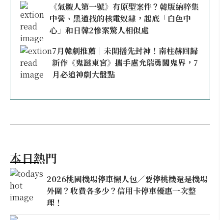
《氣體人第一號》有原型案件？韓版納粹集
中營、黑道找的核電奴隸，起底「白色中
心」和日韓2慘案驚人相似處
7月韓劇推薦｜未開播先封神！南柱赫回歸
新作《鬼謎東宮》攜手盧允瑞勇闖鬼界，7
月必追神劇大盤點
本日熱門
2026桃園機場停車懶人包／要停桃機還是機場
外圍？收費各多少？信用卡停車優惠一次整
理！