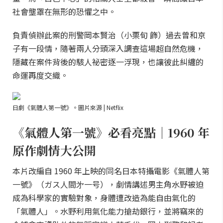
社會壟罩在無形的恐懼之中。
負責偵辦此案的刑警岡本賢治（小栗旬 飾）過去曾和京
子有一段情，隨著兩人分頭深入調查這場超自然危機，
隱藏在案件背後的駭人祕密逐一浮現，也讓彼此糾纏的
命運再度交織。
日劇《氣體人第一號》。圖片來源 | Netflix
《氣體人第一號》必看亮點｜1960 年
原作劇情大公開
本片改編自 1960 年上映的同名日本特攝電影《氣體人第
一號》（ガス人間㐧一号），劇情講述男主角水野被迫
成為科學家的實驗對象，身體遭改造為能自由氣化的
「氣體人」。水野利用氣化能力搶劫銀行，並將竊來的