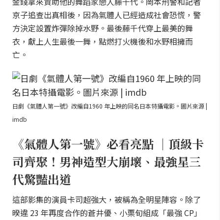
金錢拿來資助他的舞蹈家戀人藤千代。岡本刑警和記者
京子追查出真相後，因為氣體人已經造成社會恐慌，警
方決定設置炸彈除掉水野。最後藤千代穿上最美的舞
衣，獻上人生最後一舞，點燃打火機後和水野相擁而
亡。
日劇《氣體人第一號》改編自1960 年上映的同名日本特攝電影。圖片來源 |
imdb
《氣體人第一號》必看亮點 ｜頂級卡
司齊聚！男神造型大崩壞、最強星三
代驚豔出道
這部影集的演員卡司超強大，被稱為全明星陣容。除了
暌違 23 年再度合作的蒼井優、小栗旬組成「最強 CP」