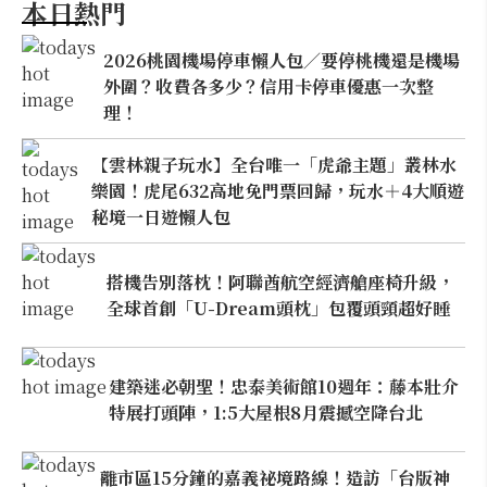
本日熱門
2026桃園機場停車懶人包／要停桃機還是機場
外圍？收費各多少？信用卡停車優惠一次整
理！
【雲林親子玩水】全台唯一「虎爺主題」叢林水
樂園！虎尾632高地免門票回歸，玩水＋4大順遊
秘境一日遊懶人包
搭機告別落枕！阿聯酋航空經濟艙座椅升級，
全球首創「U-Dream頭枕」包覆頭頸超好睡
建築迷必朝聖！忠泰美術館10週年：藤本壯介
特展打頭陣，1:5大屋根8月震撼空降台北
離市區15分鐘的嘉義祕境路線！造訪「台版神