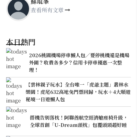
蘇琨峯
查看所有文章
本日熱門
2026桃園機場停車懶人包／要停桃機還是機場
外圍？收費各多少？信用卡停車優惠一次整
理！
【雲林親子玩水】全台唯一「虎爺主題」叢林水
樂園！虎尾632高地免門票回歸，玩水＋4大順遊
秘境一日遊懶人包
搭機告別落枕！阿聯酋航空經濟艙座椅升級，
全球首創「U-Dream頭枕」包覆頭頸超好睡