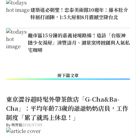
建築迷必朝聖！忠泰美術館10週年：藤本壯介
特展打頭陣，1:5大屋根8月震撼空降台北
離市區15分鐘的嘉義祕境路線！造訪「台版神
隱少女湯屋」清豐濤月、湖景窯烤披薩與人氣私
宅咖啡
接下篇文章
東京澀谷超時髦外帶茶飲店「G-Cha&Ba-
Cha」：平均年齡73歲的爺爺奶奶店員，工作
制度「累了就馬上休息！」
By
林芳如
2026/07/09