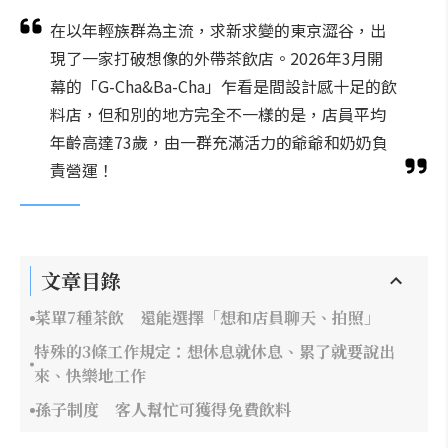
在以年輕族群為主流，求新求變的東京澀谷，出
現了一家打破想像的外帶茶飲店。2026年3月開
幕的「G-Cha&Ba-Cha」乍看是間設計感十足的飲
料店，但和別的地方完全不一樣的是，店員平均
年齡高達73歲，由一群充滿活力的爺爺和奶奶負
責營運！
文章目錄
菜單7種茶飲 還能選擇「想和店員聊天、拍照」
特殊的3條工作規定：想休息就休息、累了就要說出
來、快樂地工作
孫子制度 客人幫忙可獲得免費飲料