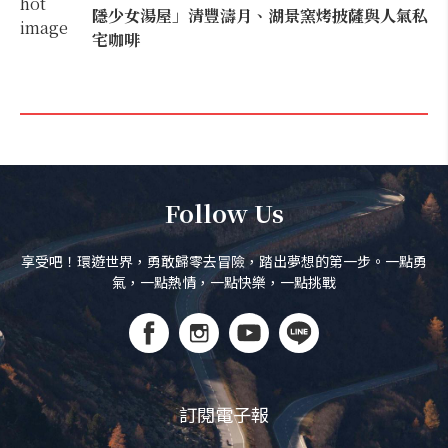
隱少女湯屋」清豐濤月、湖景窯烤披薩與人氣私
宅咖啡
Follow Us
享受吧！環遊世界，勇敢歸零去冒險，踏出夢想的第一步。一點勇
氣，一點熱情，一點快樂，一點挑戰
訂閱電子報