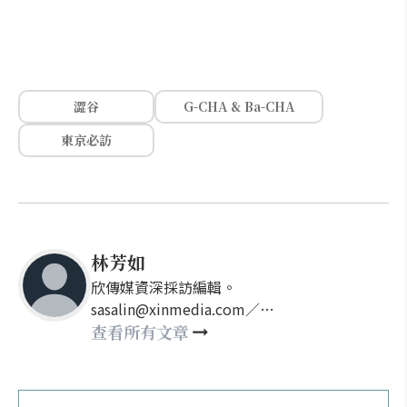
澀谷
G-CHA & Ba-CHA
東京必訪
林芳如
欣傳媒資深採訪編輯。
sasalin@xinmedia.com／
happy21917@gmail.com
查看所有文章