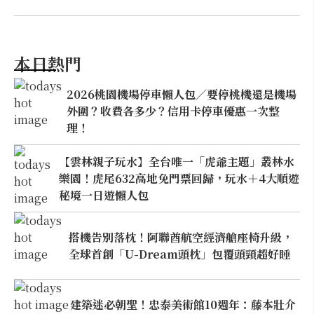
本日熱門
2026桃園機場停車懶人包／要停桃機還是機場
外圍？收費各多少？信用卡停車優惠一次整
理！
【雲林親子玩水】全台唯一「虎爺主題」叢林水
樂園！虎尾632高地免門票回歸，玩水＋4大順遊
秘境一日遊懶人包
搭機告別落枕！阿聯酋航空經濟艙座椅升級，
全球首創「U-Dream頭枕」包覆頭頸超好睡
建築迷必朝聖！忠泰美術館10週年：藤本壯介