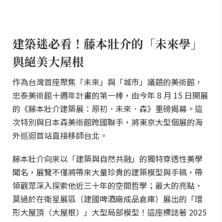
建築迷必看！藤本壯介的「未來學」
與絕美大屋根
作為台灣首座聚焦「未來」與「城市」議題的美術館，
忠泰美術館十週年計畫的第一棒，由今年 8 月 15 日開展
的《藤本壯介建築展：原初．未來．森》重磅揭幕。這
次特別與日本森美術館跨國聯手，將東京大型個展的海
外巡迴首站直接移師台北。
藤本壯介向來以「建築與自然共融」的獨特穿透性美學
聞名，展覽不僅將帶來大量珍貴的建築模型與手稿，帶
領觀眾深入探索他近三十年的空間哲學；最大的亮點，
莫過於在衛星展區（建國啤酒廠成品倉庫）展出的「環
形大屋頂（大屋根）」大型局部模型！這座標誌著 2025