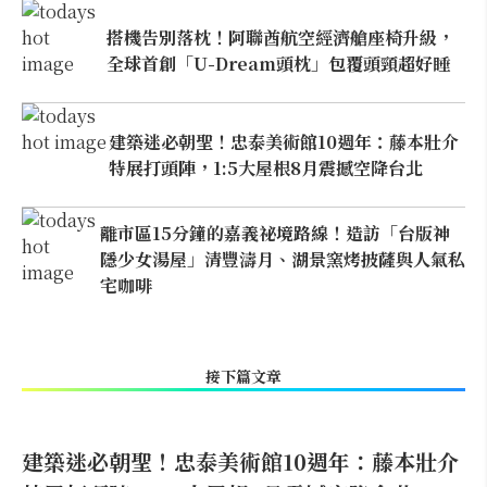
搭機告別落枕！阿聯酋航空經濟艙座椅升級，
全球首創「U-Dream頭枕」包覆頭頸超好睡
建築迷必朝聖！忠泰美術館10週年：藤本壯介
特展打頭陣，1:5大屋根8月震撼空降台北
離市區15分鐘的嘉義祕境路線！造訪「台版神
隱少女湯屋」清豐濤月、湖景窯烤披薩與人氣私
宅咖啡
接下篇文章
建築迷必朝聖！忠泰美術館10週年：藤本壯介