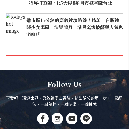
特展打頭陣，1:5大屋根8月震撼空降台北
離市區15分鐘的嘉義祕境路線！造訪「台版神
隱少女湯屋」清豐濤月、湖景窯烤披薩與人氣私
宅咖啡
Follow Us
享受吧！環遊世界，勇敢歸零去冒險，踏出夢想的第一步。一點勇
氣，一點熱情，一點快樂，一點挑戰