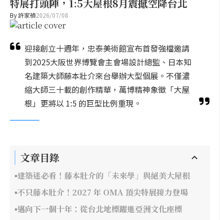
特展打頭陣，1:5大屋根8月震撼空降台北
By
許家禎
2026/07/08
迎接創立十週年，忠泰美術館宣布首發強檔邀請
到2025大阪世界博覽會主會場設計總監、日本知
名建築大師藤本壯介來台舉辦大型個展。不僅濃
縮大師三十載的創作精華，萬博精神象徵「大屋
根」更將以 1:5 的巨型比例重現。
文章目錄
建築迷必看！藤本壯介的「未來學」與絕美大屋根
不只藤本壯介！2027 年 OMA 頂尖特展接力登場
邁向下一個十年：從台北地標躍進亞洲文化座標