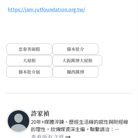
https://jam.jutfoundation.org.tw/
忠泰美術館
藤本壯介
大屋根
大阪萬博大屋根
藤本壯介展
關西萬博
許家禎
20年+媒體淬鍊，歷經生活線的感性與財經線
的理性。欣傳媒資深主編。聯繫請洽：
nellyhsu@xinmedia.com
查看所有文章