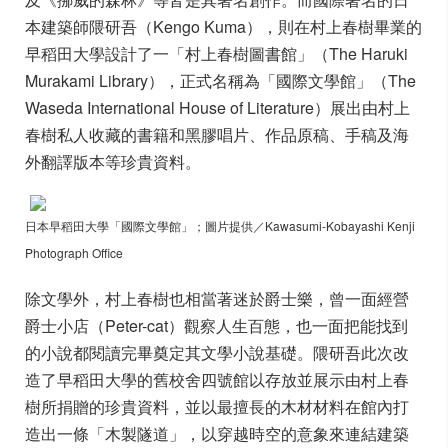
本建築師隈研吾（Kengo Kuma），則在村上春樹畢業的
早稻田大學設計了一「村上春樹圖書館」（The Haruki
Murakami Library），正式名稱為「國際文學館」（The
Waseda International House of Literature）展出由村上
春樹私人收藏的書籍和黑膠唱片、作品原稿、手稿及海
外翻譯版本等珍貴資料。
日本早稻田大學「國際文學館」；圖片提供／Kawasumi-Kobayashi Kenji
Photograph Office
除文學外，村上春樹也相當著迷於爵士樂，曾一面經營
爵士小店（Peter-cat）觀察人生百態，也一面把能找到
的小說都閱讀完畢奠定其文學小說基礎。隈研吾此次改
造了早稻田大學的舊校舍四號館以存放並展示由村上春
樹所捐贈的珍貴資料，並以最擅長的木材材料在館內打
造出一條「木製隧道」，以穿越時空的意象來連結建築