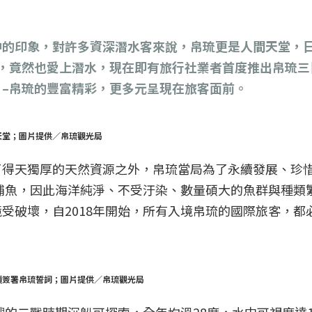
中的印象，對許多資深潛水客來說，帛琉更是人間天堂，
後，竟然也愛上潛水，現在即有旅行社業者首度推出帛琉三
–帛琉的豐富精彩，更多元呈現在旅客面前。
天堂；圖片提供／帛琉觀光局
了得天獨厚的天然資源之外，帛琉當局為了永續發展、珍
業捕魚，因此海洋純淨、不受汙染、數量碩大的魚群與種類
受破壞，自2018年開始，所有入境帛琉的國際旅客，都
須簽署帛琉誓詞；圖片提供／帛琉觀光局