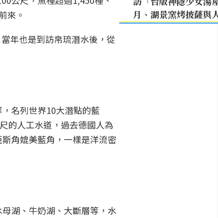
0公尺，魚種超過1,450種、
訪「台版神隱少女湯
月、湖景窯烤披薩與
者前來。
r，當年也是到訪帛琉潛水後，從
，名列世界10大潛點的藍
公尺的人工水道，過去德國人為
亞斯角媲美藍角，一樣是洋流密
水母湖、牛奶湖、大斷層等，水