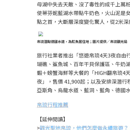
母湖中失去天敵、沒了毒性的成千上萬
使蒂芬妮藍湖水帶點牛奶色，火山泥是
點之首，大斷層深度變化驚人，從2米
帛琉潛點德國水道，為魟魚居住地；圖片提供／帛琉觀光局
旅行社業者推出「悠遊帛琉4天3夜自由行
瑚礁、鯊魚城、百年干貝保護區、牛奶湖S
蝦＋螃蟹海鮮等大餐的「HIGH翻帛琉4天
夜」，售價 41,900起；以及安排深潛
亞斯角、烏龍水道、藍洞、藍角、德國水
帛琉行程推薦
【延伸閱讀】
>
觀光聖地帛琉，他們怎麼做永續旅遊？