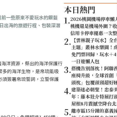
本日熱門
日前一些原來不愛玩水的銀髮
1
.
2026桃園機場停車懶
日出海的旅遊行程、包裝深潛
桃機還是機場外圍？
信用卡停車優惠一次
2
.
【雲林親子玩水】全
主題」叢林水樂園！虎
免門票回歸，玩水＋
一日遊懶人包
惜海洋資源，祭出的海洋保護行
3
.
搭機告別落枕！阿聯
繁多的海洋生物，是帛琉能吸
座椅升級，全球首創「U
必須簽署帛琉誓詞，立誓保護
頭枕」包覆頭頸超好
4
.
建築迷必朝聖！忠泰美
年：藤本壯介特展打頭
屋根8月震撼空降台北
5
.
離市區15分鐘的嘉義