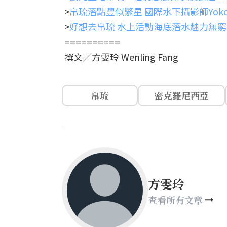
>
帛琉潛點豐似繁星 國際水下攝影師Yoko
>
好想去帛琉 水上活動海底潛水魅力無窮
==========
撰文／方雯玲 Wenling Fang
帛琉
密克羅尼西亞
方雯玲
查看所有文章