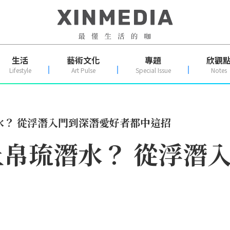
生活
藝術文化
專題
欣觀
Lifestyle
Art Pulse
Special Issue
Notes
水？ 從浮潛入門到深潛愛好者都中這招
帛琉潛水？ 從浮潛