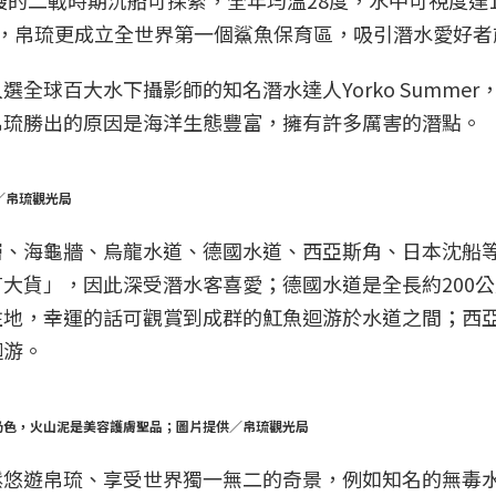
艘的二戰時期沉船可探索，全年均溫28度，水中可視度達10
9年起，帛琉更成立全世界第一個鯊魚保育區，吸引潛水愛好
全球百大水下攝影師的知名潛水達人Yorko Summe
帛琉勝出的原因是海洋生態豐富，擁有許多厲害的潛點。
／帛琉觀光局
、海龜牆、烏龍水道、德國水道、西亞斯角、日本沈船等
大貨」，因此深受潛水客喜愛；德國水道是全長約200
住地，幸運的話可觀賞到成群的魟魚迴游於水道之間；西
迴游。
奶色，火山泥是美容護膚聖品；圖片提供／帛琉觀光局
鬆悠遊帛琉、享受世界獨一無二的奇景，例如知名的無毒