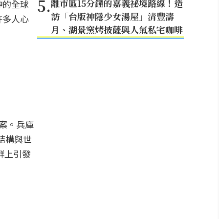
5
.
離市區15分鐘的嘉義祕境路線！造
神的全球
訪「台版神隱少女湯屋」清豐濤
許多人心
月、湖景窯烤披薩與人氣私宅咖啡
答案。兵庫
線結構與世
群上引發