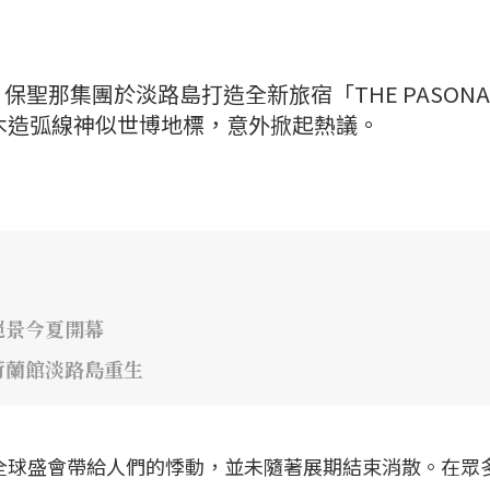
聖那集團於淡路島打造全新旅宿「THE PASONA
」，因優美木造弧線神似世博地標，意外掀起熱議。
絕景今夏開幕
荷蘭館淡路島重生
場全球盛會帶給人們的悸動，並未隨著展期結束消散。在眾