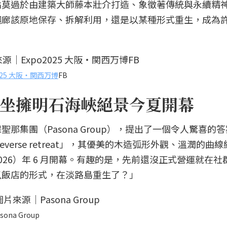
點莫過於由建築大師藤本壯介打造、象徵著傳統與永續精
迴廊該原地保存、拆解利用，還是以某種形式重生，成為
2025 大阪・関西万博
FB
坐擁明石海峽絕景今夏開幕
那集團（Pasona Group），提出了一個令人驚喜的
ureverse retreat」，其優美的木造弧形外觀、溫潤的曲
26）年 6 月開幕。有趣的是，先前還沒正式營運就在社
以飯店的形式，在淡路島重生了？」
sona Group