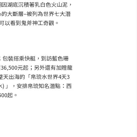
湖因湖底沉積著乳白色火山泥，
的大斷層–被列為世界七大潛
可以看到鬼斧神工奇觀。
起；包裝搭乘快艇，到訪藍色珊
6,500元起；另外還有加贈龍
日整天出海的「帛琉水世界4天3
水) 」，安排帛琉知名潛點：西
00起。