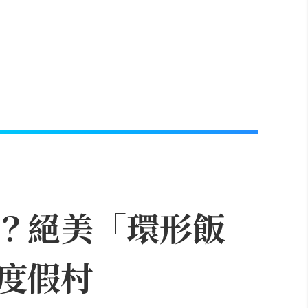
？絕美「環形飯
度假村