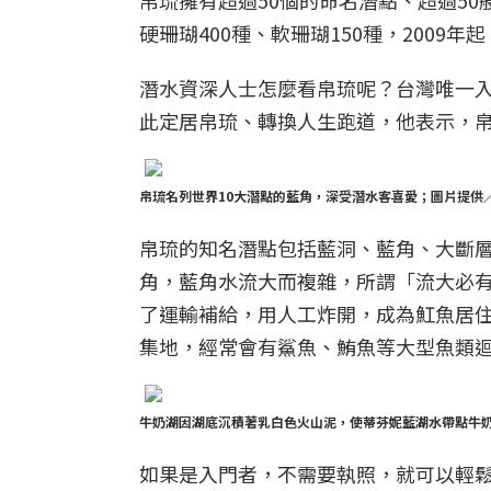
帛琉擁有超過50個的命名潛點、超過50
硬珊瑚400種、軟珊瑚150種，200
潛水資深人士怎麼看帛琉呢？台灣唯一入選
此定居帛琉、轉換人生跑道，他表示，
帛琉名列世界10大潛點的藍角，深受潛水客喜愛；圖片提供
帛琉的知名潛點包括藍洞、藍角、大斷層
角，藍角水流大而複雜，所謂「流大必有
了運輸補給，用人工炸開，成為魟魚居
集地，經常會有鯊魚、鮪魚等大型魚類
牛奶湖因湖底沉積著乳白色火山泥，使蒂芬妮藍湖水帶點牛
如果是入門者，不需要執照，就可以輕