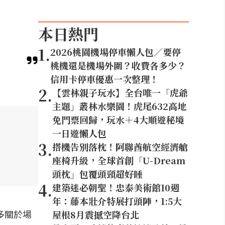
本日熱門
1
.
2026桃園機場停車懶人包／要停
桃機還是機場外圍？收費各多少？
信用卡停車優惠一次整理！
2
.
【雲林親子玩水】全台唯一「虎爺
主題」叢林水樂園！虎尾632高地
免門票回歸，玩水＋4大順遊秘境
一日遊懶人包
3
.
搭機告別落枕！阿聯酋航空經濟艙
座椅升級，全球首創「U-Dream
頭枕」包覆頭頸超好睡
4
.
建築迷必朝聖！忠泰美術館10週
年：藤本壯介特展打頭陣，1:5大
多關於場
屋根8月震撼空降台北