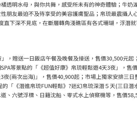
粉橘透明水母，與你共舞，感受所未有的神奇體驗；牛奶
女性朋友最迫不及待享受的美容護膚聖品；帛琉最震攝人心
深度直下深不見底，在斷層轉角淺礁區有各式珊瑚，浮潛就
」，贈送一日飯店午餐及晚餐及接送，售價30,500元
PA等景點的「《超值好康》帛琉輕鬆遊4天3夜」，售價3
3夜(兩次出海)」，售價40,900起；市場上獨家安排三
行程的「《潛進帛琉FUN輕鬆》?迷幻帛琉深潛５天(三日潛
道、六號浮標、日籍沈船、零式水上偵察機等，售價58,5