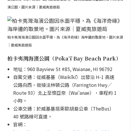
濱公園。圖片來源｜夏威夷旅遊局
柏卡夷灣海濱公園因水面平穩，為《海洋奇緣》海岸邊的取景地。圖片來源
｜夏威夷旅遊局
柏卡夷灣海濱公園（Pōkaʻī Bay Beach Park）
地址：960 Bayview St #85, Waianae, HI 96792
自駕交通：從威基基（Waikīkī）出發沿 H-1 高速
公路向西，銜接法林頓公路（Farrington Hwy／
Route 93）北上至懷亞奈（Waiʻanae），車程約 1
小時。
公車交通：於威基基搭乘歐胡島公車（TheBus）
40 號路線可直達。
官網：