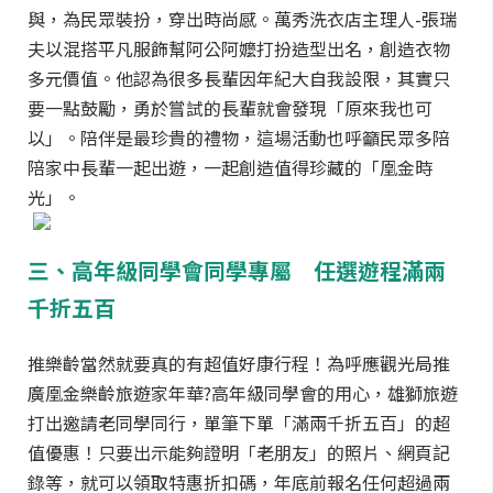
與，為民眾裝扮，穿出時尚感。萬秀洗衣店主理人-張瑞
夫以混搭平凡服飾幫阿公阿嬤打扮造型出名，創造衣物
多元價值。他認為很多長輩因年紀大自我設限，其實只
要一點鼓勵，勇於嘗試的長輩就會發現「原來我也可
以」。陪伴是最珍貴的禮物，這場活動也呼籲民眾多陪
陪家中長輩一起出遊，一起創造值得珍藏的「凰金時
光」。
三、高年級同學會同學專屬 任選遊程滿兩
千折五百
推樂齡當然就要真的有超值好康行程！為呼應觀光局推
廣凰金樂齡旅遊家年華?高年級同學會的用心，雄獅旅遊
打出邀請老同學同行，單筆下單「滿兩千折五百」的超
值優惠！只要出示能夠證明「老朋友」的照片、網頁記
錄等，就可以領取特惠折扣碼，年底前報名任何超過兩