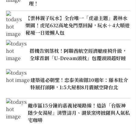
理！
【雲林親子玩水】全台唯一「虎爺主題」叢林水
樂園！虎尾632高地免門票回歸，玩水＋4大順遊
秘境一日遊懶人包
搭機告別落枕！阿聯酋航空經濟艙座椅升級，
全球首創「U-Dream頭枕」包覆頭頸超好睡
建築迷必朝聖！忠泰美術館10週年：藤本壯介
特展打頭陣，1:5大屋根8月震撼空降台北
離市區15分鐘的嘉義祕境路線！造訪「台版神
隱少女湯屋」清豐濤月、湖景窯烤披薩與人氣私
宅咖啡