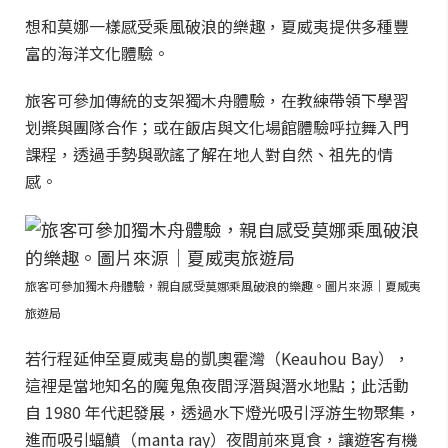
想和莫娜一樣感受乘風破浪的樂趣，夏威夷提供多種豐
富的海洋文化體驗。
旅客可參加傳統的支架獨木舟體驗，在教練帶領下學習
划槳與團隊合作；或在飯店與文化場館體驗呼拉舞入門
課程，透過手勢與歌謠了解在地人對自然、祖先的情
感。
旅客可參加獨木舟體驗，親自感受莫娜乘風破浪的樂趣。圖片來源｜夏威夷
旅遊局
若行程延伸至夏威夷島的凱奧霍灣（Keauhou Bay），
這裡是當地知名的魔鬼魚夜間浮潛與潛水地點；此活動
自 1980 年代起發展，透過水下燈光吸引浮游生物聚集，
進而吸引蝠鱝（manta ray）夜間前來覓食，讓遊客有機