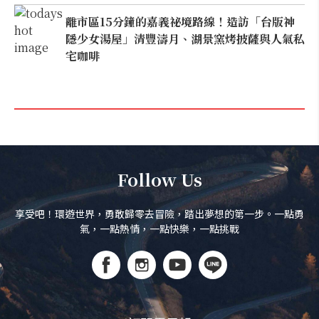
離市區15分鐘的嘉義祕境路線！造訪「台版神
隱少女湯屋」清豐濤月、湖景窯烤披薩與人氣私
宅咖啡
Follow Us
享受吧！環遊世界，勇敢歸零去冒險，踏出夢想的第一步。一點勇
氣，一點熱情，一點快樂，一點挑戰