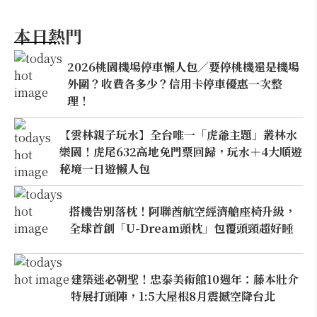
本日熱門
2026桃園機場停車懶人包／要停桃機還是機場
外圍？收費各多少？信用卡停車優惠一次整
理！
【雲林親子玩水】全台唯一「虎爺主題」叢林水
樂園！虎尾632高地免門票回歸，玩水＋4大順遊
秘境一日遊懶人包
搭機告別落枕！阿聯酋航空經濟艙座椅升級，
全球首創「U-Dream頭枕」包覆頭頸超好睡
建築迷必朝聖！忠泰美術館10週年：藤本壯介
特展打頭陣，1:5大屋根8月震撼空降台北