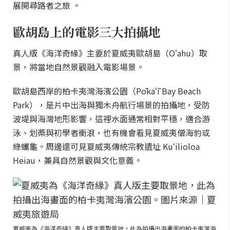
展開尋路者之旅 。
歐胡島上的電影三大拍攝地
真人版《海洋奇緣》主要於夏威夷歐胡島（Oʻahu）取
景，將當地自然景觀融入電影場景。
歐胡島西岸的柏卡夷灣海濱公園（Pōkaʻī Bay Beach
Park），是片中出海與獨木舟航行場景的拍攝地，受防
波堤與海灣地形影響，這裡水面通常相對平穩，適合游
泳、划槳與初學者衝浪，也有機會看見夏威夷僧海豹或
綠蠵龜。周邊還可見夏威夷傳統宗教遺址 Kuʻilioloa
Heiau，兼具自然景觀與文化意義。
夏威夷為《海洋奇緣》真人版主要取景地，此為拍攝出海畫面的柏卡夷灣海