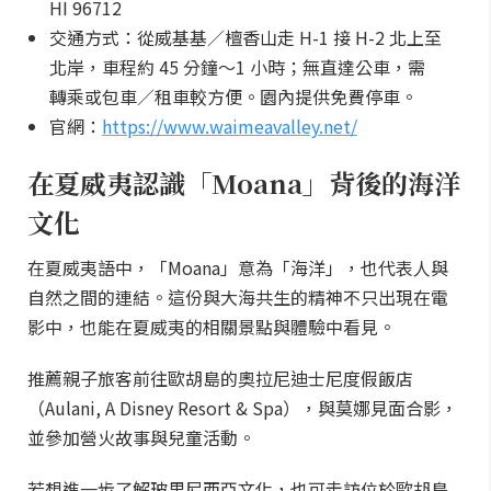
HI 96712
交通方式：從威基基／檀香山走 H-1 接 H-2 北上至
北岸，車程約 45 分鐘～1 小時；無直達公車，需
轉乘或包車／租車較方便。園內提供免費停車。
官網：
https://www.waimeavalley.net/
在夏威夷認識「Moana」背後的海洋
文化
在夏威夷語中，「Moana」意為「海洋」，也代表人與
自然之間的連結。這份與大海共生的精神不只出現在電
影中，也能在夏威夷的相關景點與體驗中看見。
推薦親子旅客前往歐胡島的奧拉尼迪士尼度假飯店
（Aulani, A Disney Resort & Spa），與莫娜見面合影，
並參加營火故事與兒童活動。
若想進一步了解玻里尼西亞文化，也可走訪位於歐胡島