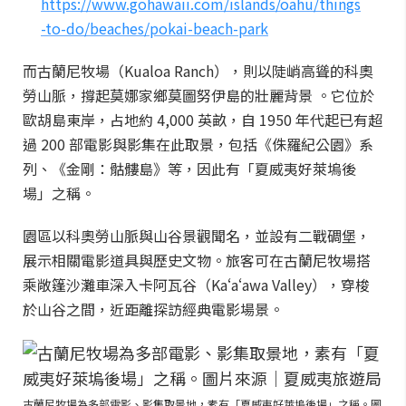
https://www.gohawaii.com/islands/oahu/things
-to-do/beaches/pokai-beach-park
而古蘭尼牧場（Kualoa Ranch），則以陡峭高聳的科奧
勞山脈，撐起莫娜家鄉莫圖努伊島的壯麗背景 。它位於
歐胡島東岸，占地約 4,000 英畝，自 1950 年代起已有超
過 200 部電影與影集在此取景，包括《侏羅紀公園》系
列、《金剛：骷髏島》等，因此有「夏威夷好萊塢後
場」之稱。
園區以科奧勞山脈與山谷景觀聞名，並設有二戰碉堡，
展示相關電影道具與歷史文物。旅客可在古蘭尼牧場搭
乘敞篷沙灘車深入卡阿瓦谷（Kaʻaʻawa Valley），穿梭
於山谷之間，近距離探訪經典電影場景。
古蘭尼牧場為多部電影、影集取景地，素有「夏威夷好萊塢後場」之稱。圖