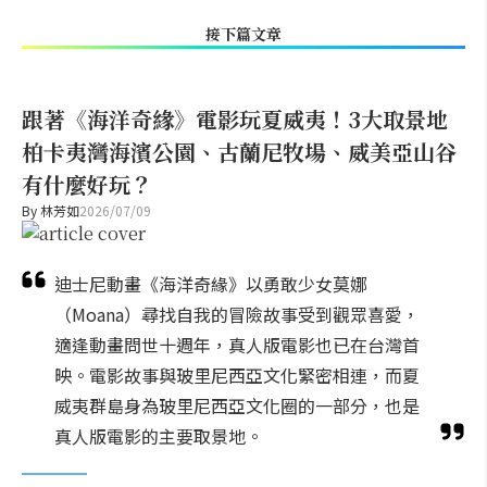
接下篇文章
跟著《海洋奇緣》電影玩夏威夷！3大取景地
柏卡夷灣海濱公園、古蘭尼牧場、威美亞山谷
有什麼好玩？
By
林芳如
2026/07/09
迪士尼動畫《海洋奇緣》以勇敢少女莫娜
（Moana）尋找自我的冒險故事受到觀眾喜愛，
適逢動畫問世十週年，真人版電影也已在台灣首
映。電影故事與玻里尼西亞文化緊密相連，而夏
威夷群島身為玻里尼西亞文化圈的一部分，也是
真人版電影的主要取景地。