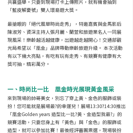
共襄盛舉。只要到現場打卡上傳照片，就有機會抽到
「藍皮解憂號」雙人環島遊大獎。
最搶眼的「絕代風華時尚走秀」，特邀嘉賓與金馬影后
陳淑芳、資深主持人張月麗、蘭萱和旅遊業名人一同展
現風采！樂齡越活越健康，出遊越走越開心！交通部觀
光局希望以「凰金」品牌帶動樂齡旅遊升級。 本次活動
有以下幾大亮點，有吃有玩有走秀、有競賽有健康有大
獎可抽，精彩萬分。
一、時尚比一比 凰金時光展現黃金風采
來到現場的帥哥美女，別忘了穿上黃、金色的服飾或裝
扮！您可能就是展場最?的幸運兒！展場13:30?14:30推出
「凰金Golden years 造型比一比?黃、金造型我最?」的
競賽活動，只要您身上有「黃色」與「金色」的服飾或
造型，就可以參加比賽！最後經評審團票選，現場裝扮