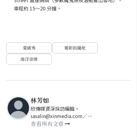
Street 直達碼頭（多數魔鬼魚夜潛船隻出發地），
車程約 15～20 分鐘。
夏威夷
電影拍攝地
海洋奇緣
林芳如
欣傳媒資深採訪編輯。
sasalin@xinmedia.com／
happy21917@gmail.com
查看所有文章