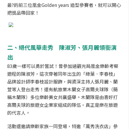
最?的前三位凰金Golden years 造型參賽者，就可以開心
把獎品帶回家！
二、絕代風華走秀 陳淑芳、張月麗領銜演
出
83歲一樣可以勇於嘗試！曾參加過觀光局凰金樂齡考察
遊程的陳淑芳，這次穿著同年出生的「綠葉．李春枝」
品牌設計師李春枝設計服飾，與資深主持人張月麗、蘭
萱等人登台走秀！還有航旅業木蘭女子高爾夫球隊（簡
稱木蘭隊）多位樂齡美女共襄盛舉。木蘭隊是由喜好打
高爾夫球的旅遊女企業家組成的隊伍，真正是樂在旅遊
的代言人。
活動還邀請樂齡家族一同登場，特邀「萬秀洗衣店」參