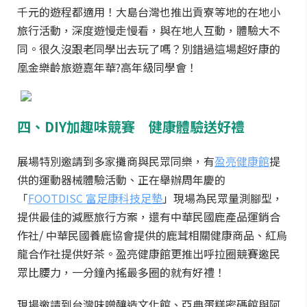
千元的遊程都適用！大島台灣也推出貢寮等地的在地小
旅行活動，深度遊慢走慢看，與在地人互動，體驗大不
同。很久沒跟老同學出去玩了嗎？別錯過這場超好康的
凰金樂齡旅遊嘉年華?高年級同學會！
四、
DIY
加趣味競賽 健康體驗送好禮
展場特別邀請到多家攤商與民眾同樂，有
盈亮健康館
提
供的運動器械體驗活動、正在舉辦周年慶的
「
FOOTDISC 富足康科技足墊
」現場為民眾量測腳型，
提供最佳的減壓旅行方案，還有中華民國鹿產品運銷合
作社/ 中華民國養鹿協會提供的鹿茸相關健康商品、紅烏
龍合作社提供好茶。盈亮健康館更推出呼拉圈競賽邀民
眾比腰力，一分鐘內搖最多圈的就有好禮！
現場邀請到台灣味噌釀造文化館、亞典蛋糕密碼館與阿