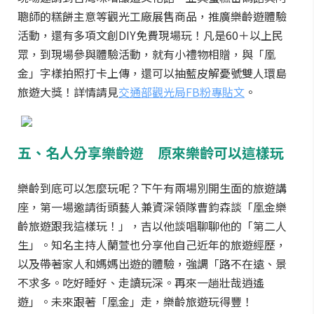
聰師的糕餅主意等觀光工廠展售商品，推廣樂齡遊體驗
活動，還有多項文創DIY免費現場玩！凡是60＋以上民
眾，到現場參與體驗活動，就有小禮物相贈，與「凰
金」字樣拍照打卡上傳，還可以抽藍皮解憂號雙人環島
旅遊大獎！詳情請見
交通部觀光局FB粉專貼文
。
五、名人分享樂齡遊 原來樂齡可以這樣玩
樂齡到底可以怎麼玩呢？下午有兩場別開生面的旅遊講
座，第一場邀請街頭藝人兼資深領隊曹鈞森談「凰金樂
齡旅遊跟我這樣玩！」，吉以他談唱聊聊他的「第二人
生」。知名主持人蘭萱也分享他自己近年的旅遊經歷，
以及帶著家人和媽媽出遊的體驗，強調「路不在遠、景
不求多。吃好睡好、走讀玩深。再來一趟壯哉逍遙
遊」。未來跟著「凰金」走，樂齡旅遊玩得豐！