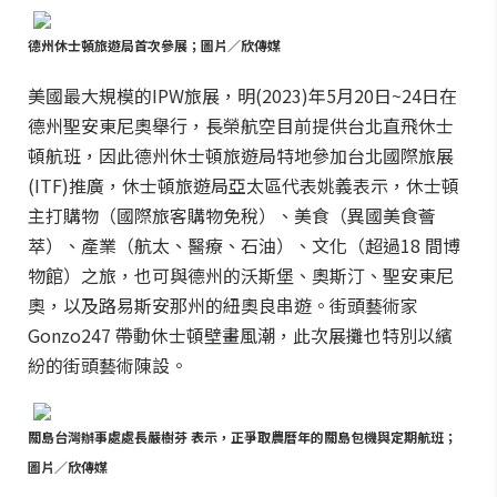
德州休士頓旅遊局首次參展；圖片／欣傳媒
美國最大規模的IPW旅展，明(2023)年5月20日~24日在
德州聖安東尼奧舉行，長榮航空目前提供台北直飛休士
頓航班，因此德州休士頓旅遊局特地參加台北國際旅展
(ITF)推廣，休士頓旅遊局亞太區代表姚義表示，休士頓
主打購物（國際旅客購物免稅）、美食（異國美食薈
萃）、產業（航太、醫療、石油）、文化（超過18 間博
物館）之旅，也可與德州的沃斯堡、奧斯汀、聖安東尼
奧，以及路易斯安那州的紐奧良串遊。街頭藝術家
Gonzo247 帶動休士頓壁畫風潮，此次展攤也特別以繽
紛的街頭藝術陳設。
關島台灣辦事處處長嚴樹芬 表示，正爭取農曆年的關島包機與定期航班；
圖片／欣傳媒