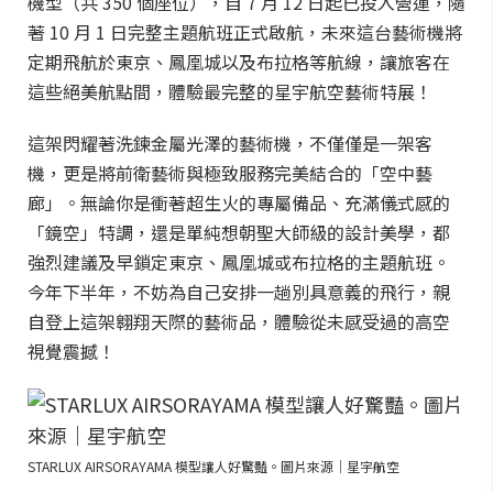
機型（共 350 個座位），自 7 月 12 日起已投入營運，隨
著 10 月 1 日完整主題航班正式啟航，未來這台藝術機將
定期飛航於東京、鳳凰城以及布拉格等航線，讓旅客在
這些絕美航點間，體驗最完整的星宇航空藝術特展！
這架閃耀著洗鍊金屬光澤的藝術機，不僅僅是一架客
機，更是將前衛藝術與極致服務完美結合的「空中藝
廊」。無論你是衝著超生火的專屬備品、充滿儀式感的
「鏡空」特調，還是單純想朝聖大師級的設計美學，都
強烈建議及早鎖定東京、鳳凰城或布拉格的主題航班。
今年下半年，不妨為自己安排一趟別具意義的飛行，親
自登上這架翱翔天際的藝術品，體驗從未感受過的高空
視覺震撼！
STARLUX AIRSORAYAMA 模型讓人好驚豔。圖片來源｜星宇航空