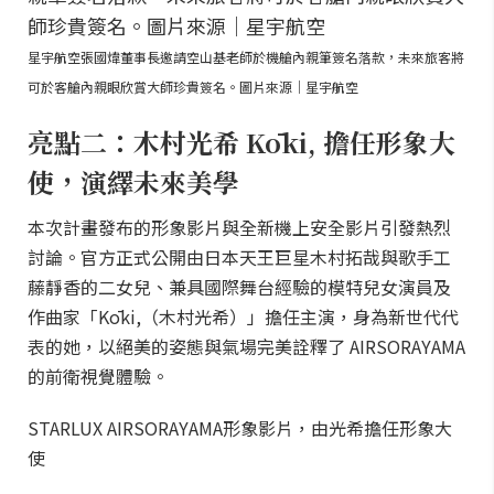
星宇航空張國煒董事長邀請空山基老師於機艙內親筆簽名落款，未來旅客將
可於客艙內親眼欣賞大師珍貴簽名。圖片來源｜星宇航空
亮點二：木村光希 Kōki, 擔任形象大
使，演繹未來美學
本次計畫發布的形象影片與全新機上安全影片引發熱烈
討論。官方正式公開由日本天王巨星木村拓哉與歌手工
藤靜香的二女兒、兼具國際舞台經驗的模特兒女演員及
作曲家「Kōki,（木村光希）」擔任主演，身為新世代代
表的她，以絕美的姿態與氣場完美詮釋了 AIRSORAYAMA
的前衛視覺體驗。
STARLUX AIRSORAYAMA形象影片，由光希擔任形象大
使