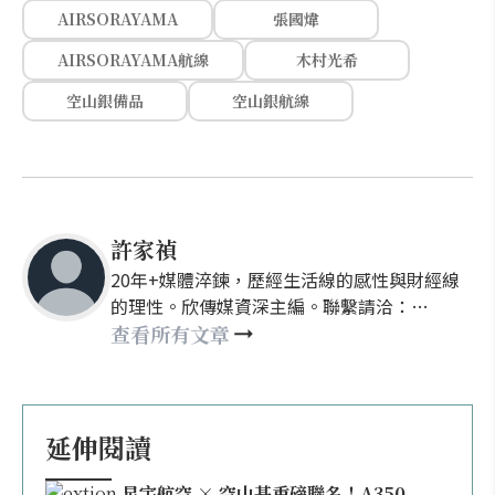
AIRSORAYAMA
張國煒
AIRSORAYAMA航線
木村光希
空山銀備品
空山銀航線
許家禎
20年+媒體淬鍊，歷經生活線的感性與財經線
的理性。欣傳媒資深主編。聯繫請洽：
nellyhsu@xinmedia.com
查看所有文章
延伸閱讀
星宇航空 × 空山基重磅聯名！A350-