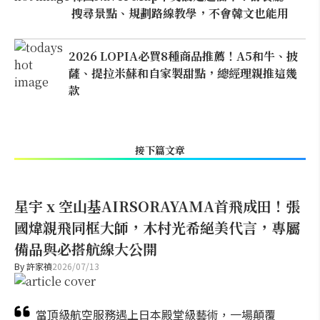
搜尋景點、規劃路線教學，不會韓文也能用
2026 LOPIA必買8種商品推薦！A5和牛、披
薩、提拉米蘇和自家製甜點，總經理親推這幾
款
接下篇文章
星宇 x 空山基AIRSORAYAMA首飛成田！張
國煒親飛同框大師，木村光希絕美代言，專屬
備品與必搭航線大公開
By
許家禎
2026/07/13
當頂級航空服務遇上日本殿堂級藝術，一場顛覆