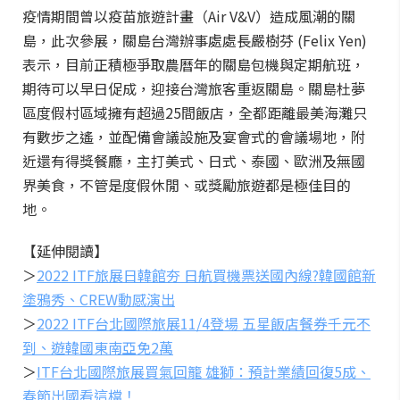
疫情期間曾以疫苗旅遊計畫（Air V&V）造成風潮的關
島，此次參展，關島台灣辦事處處長嚴樹芬 (Felix Yen)
表示，目前正積極爭取農曆年的關島包機與定期航班，
期待可以早日促成，迎接台灣旅客重返關島。關島杜夢
區度假村區域擁有超過25間飯店，全都距離最美海灘只
有數步之遙，並配備會議設施及宴會式的會議場地，附
近還有得獎餐廳，主打美式、日式、泰國、歐洲及無國
界美食，不管是度假休閒、或獎勵旅遊都是極佳目的
地。
【延伸閱讀】
＞
2022 ITF旅展日韓館夯 日航買機票送國內線?韓國館新
塗鴉秀、CREW動感演出
＞
2022 ITF台北國際旅展11/4登場 五星飯店餐券千元不
到、遊韓國東南亞免2萬
＞
ITF台北國際旅展買氣回籠 雄獅：預計業績回復5成、
春節出國看這檔！