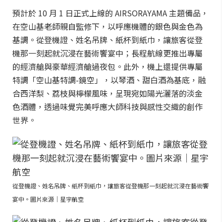
預計於 10 月 1 日正式上線的 AIRSORAYAMA 主題備品，
在空山基老師親自監修下，以呼應機體的銀色與金色為
基調。從登機證、姓名吊牌、紙杯到紙巾，讓旅客從登
機那一刻起就沉浸在藝術饗宴中；長程航線更推出專屬
的經濟艙與豪華經濟艙過夜包。此外，機上還提供專屬
特調「空山基特調-鏡空」，以琴酒、甜白酒為基底，融
合西洋梨、荔枝與檸檬風味，呈現宛如陽光灑落的淡金
色酒體，透過味覺完美呼應大師科技與感性交織的創作
世界。
從登機證、姓名吊牌、紙杯到紙巾，讓旅客從登機那一刻起就沉浸在藝術饗
宴中。圖片來源｜星宇航空