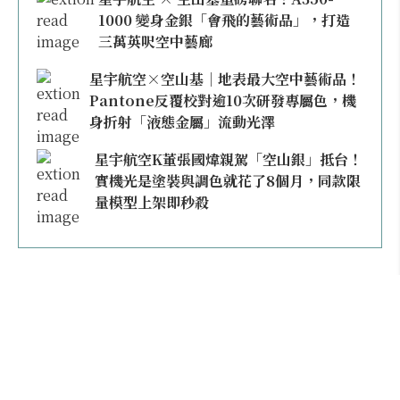
1000 變身金銀「會飛的藝術品」，打造
三萬英呎空中藝廊
星宇航空×空山基｜地表最大空中藝術品！
Pantone反覆校對逾10次研發專屬色，機
身折射「液態金屬」流動光澤
星宇航空K董張國煒親駕「空山銀」抵台！
實機光是塗裝與調色就花了8個月，同款限
量模型上架即秒殺
本日熱門
不再委屈雙腿！買經濟艙有豪經艙錯覺？2026