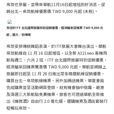
帛琉也參展，並帶來華航11月16日起增班的好消息，促
銷台北－帛琉航線優惠價 TWD 9,000 元起 (未稅)。
帛琉於ITF 台北國際旅展特別促銷優惠，經濟艙來回機票 TWD 9,000 元
起；圖片／欣傳媒
帛琉安排傳統舞蹈表演，於ITF旅展大會舞台演出。華航
帛琉航線自 11 月 16 日起增班，以全新 A321neo 客機飛
航每週三、六共 2 班，ITF 台北國際旅展特別促銷優惠，
經濟艙來回機票驚喜價 TWD 9,000 元起。華航官網線上
旅展即日起至 11 月 28 日推出眾多精選航線促銷優惠，
購買台北－帛琉航線機票，另外加碼送機票，華夏會員
完成購票並至活動網頁登錄，就有機會抽中宿霧、峴港
及清邁三大新航點免費機票。旅客也可透過華航全新推
出《機微酒》自由行 2.0 進化版，選購機票及酒店套裝行
程暢玩帛琉。