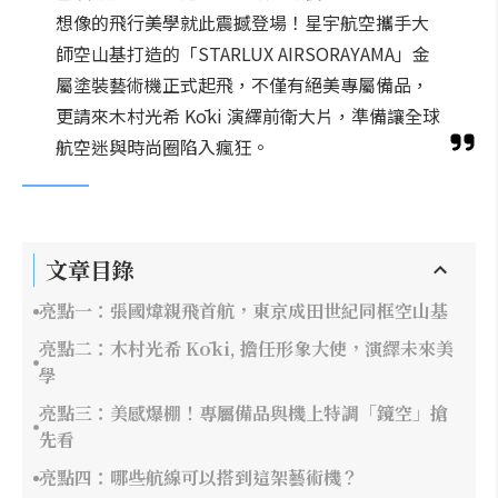
想像的飛行美學就此震撼登場！星宇航空攜手大
師空山基打造的「STARLUX AIRSORAYAMA」金
屬塗裝藝術機正式起飛，不僅有絕美專屬備品，
更請來木村光希 Kōki 演繹前衛大片，準備讓全球
航空迷與時尚圈陷入瘋狂。
文章目錄
亮點一：張國煒親飛首航，東京成田世紀同框空山基
亮點二：木村光希 Kōki, 擔任形象大使，演繹未來美
學
亮點三：美感爆棚！專屬備品與機上特調「鏡空」搶
先看
亮點四：哪些航線可以搭到這架藝術機？