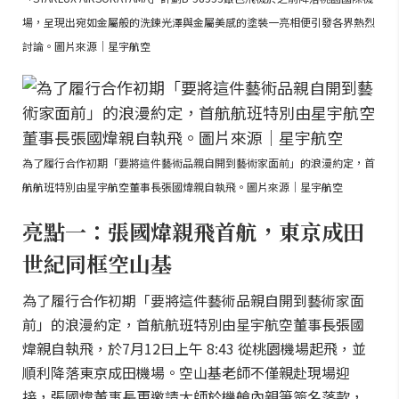
場，呈現出宛如金屬般的洗鍊光澤與金屬美感的塗裝一亮相便引發各界熱烈
討論。圖片來源｜星宇航空
為了履行合作初期「要將這件藝術品親自開到藝術家面前」的浪漫約定，首
航航班特別由星宇航空董事長張國煒親自執飛。圖片來源｜星宇航空
亮點一：張國煒親飛首航，東京成田
世紀同框空山基
為了履行合作初期「要將這件藝術品親自開到藝術家面
前」的浪漫約定，首航航班特別由星宇航空董事長張國
煒親自執飛，於7月12日上午 8:43 從桃園機場起飛，並
順利降落東京成田機場。空山基老師不僅親赴現場迎
接，張國煒董事長更邀請大師於機艙內親筆簽名落款，