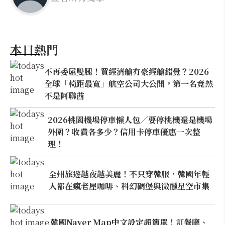
本日熱門
不再委屈雙腿！買經濟艙有豪經艙錯覺？2026
全球「椅距最寬」航空公司大公開，第一名竟然
不是阿聯酋
2026桃園機場停車懶人包／要停桃機還是機場
外圍？收費各多少？信用卡停車優惠一次整
理！
全州旅遊越夜越美麗！不只穿韓服，韓國年輕
人都在瘋老屋咖啡、科幻碉堡與微醺星空市集
韓國Naver Map中文設定超簡單！訂餐廳、