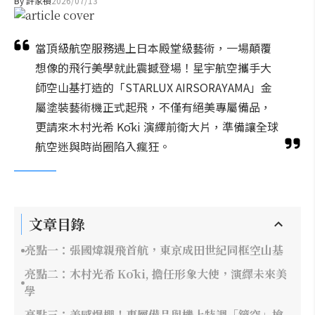
By
許家禎
2026/07/13
當頂級航空服務遇上日本殿堂級藝術，一場顛覆
想像的飛行美學就此震撼登場！星宇航空攜手大
師空山基打造的「STARLUX AIRSORAYAMA」金
屬塗裝藝術機正式起飛，不僅有絕美專屬備品，
更請來木村光希 Kōki 演繹前衛大片，準備讓全球
航空迷與時尚圈陷入瘋狂。
文章目錄
亮點一：張國煒親飛首航，東京成田世紀同框空山基
亮點二：木村光希 Kōki, 擔任形象大使，演繹未來美
學
亮點三：美感爆棚！專屬備品與機上特調「鏡空」搶