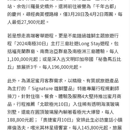
站、余佐川羅曼史橋外，還將前往被譽為「千年古都」
的慶州，尋經典賞櫻路線，僅3月28日及4月2日兩團，每
人最低27,900元起。
若是想走高端奢華遊程，更是不能錯過雄獅主題旅遊行
程「2024南極30日」主打三島壯遊Long Stay遊程，包
括福克蘭群島、南喬治亞群島及南極洲三島體驗，每人
1,100,000元起；或是深入古文明印加帝國「祕魯馬丘比
丘」旅展折3千，每人196,000元起。
此外，為滿足蜜月客群需求，以精緻、有質感旅遊產品
為主打的「 Signature 雄獅璽品」特邀專屬行程規劃師
操刀，針對住宿、餐食、體驗及服務4大堅持推出蜜月商
品，行程推薦「北歐極光10日」入住稀有透明海濱玻璃
別墅，還能在圓頂玻璃屋內躺著看極光大爆發，每人
188,800元起；「奧捷蜜月10日」安排此生必訪童話小鎮
庫倫洛夫，嚐米其林星級饗宴，每人145,800元起，旅展