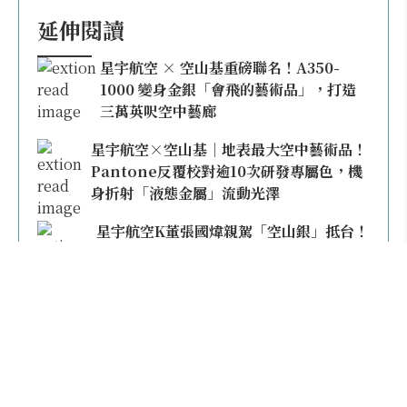
延伸閱讀
星宇航空 × 空山基重磅聯名！A350-
1000 變身金銀「會飛的藝術品」，打造
三萬英呎空中藝廊
星宇航空×空山基｜地表最大空中藝術品！
Pantone反覆校對逾10次研發專屬色，機
身折射「液態金屬」流動光澤
星宇航空K董張國煒親駕「空山銀」抵台！
實機光是塗裝與調色就花了8個月，同款限
量模型上架即秒殺