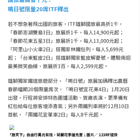
鳴日號限量20席ITF釋出
若不想急著飛出國的旅客，ITF雄獅國旅最高折1千，
「春節澎湖雙島3日」旅展折1千，每人14,900元起；
「春節花東五星3日」旅展折1千，每人13,000元起；
「阿里山小火車2日」搭獨家林鐵包列，每人5,699元
起；「台東藍皮2日」搭雄獅獨家藍皮解憂號，體驗南迴
最美微笑曲線，旅展折3百，每人2,599元起。
雄獅獨家鐵道旅遊部分，「鳴日號」旅展加碼釋出農曆
春節檔期20個限量席次，「鳴日號宜花東4日」1月20日
出發，行程將安排特色圍爐活動、賀歲表演，更準備有
紅包給每位旅客增添喜氣；另外兩鐵列車將於12月10日
首航，「兩鐵花宜單車2日」每人8千元起。
「旅天下」自由行萬元有找，荷蘭花季搶先賣；圖片／ 123RF提供