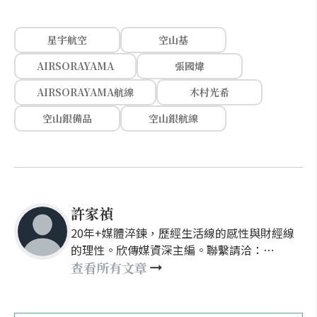
星宇航空
空山基
AIRSORAYAMA
張國煒
AIRSORAYAMA航線
木村光希
空山銀備品
空山銀航線
許家禎
20年+媒體淬鍊，歷經生活線的感性與財經線
的理性。欣傳媒資深主編。聯繫請洽：
nellyhsu@xinmedia.com
查看所有文章