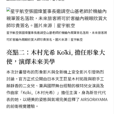
星宇航空張國煒董事長邀請空山基老師於機艙內親筆簽名落款，未來旅客將
可於客艙內親眼欣賞大師珍貴簽名。圖片來源｜星宇航空
亮點二：木村光希 Kōki, 擔任形象大
使，演繹未來美學
本次計畫發布的形象影片與全新機上安全影片引發熱烈
討論。官方正式公開由日本天王巨星木村拓哉與歌手工
藤靜香的二女兒、兼具國際舞台經驗的模特兒女演員及
作曲家「Kōki,（木村光希）」擔任主演，身為新世代代
表的她，以絕美的姿態與氣場完美詮釋了 AIRSORAYAMA
的前衛視覺體驗。