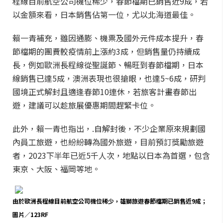
程線目前航空公司機位稀少，春節檔期已銷售近9成，若
以金額來看，日本銷售佔第一位，尤以北海道最佳。
賴一青補充，雖因通膨、機票及國外元件成本提升，春
節檔期的團費較疫情前上漲約3成，但銷售量仍持續成
長，例如歐洲長程線從聖誕節、暢旺到春節檔期，日本
線銷售已達5成，澳洲表現也很搶眼，也達5~6成，研判
國境正式解封且適逢春節10連休，若旅客計畫春節出
遊，建議可以趁旅展優惠期間趕緊卡位。
此外，賴一青也指出，.自解封後，不少企業原來規劃國
內員工旅遊，也紛紛轉為國外旅遊，目前預訂獎勵旅遊
者，2023下半年已近5千人次，地點以日本為首選，包含
東京、大阪、福岡等地。
由於歐洲長程線目前航空公司機位稀少，雄獅旅遊春節檔期已銷售近9成；
圖片／123RF