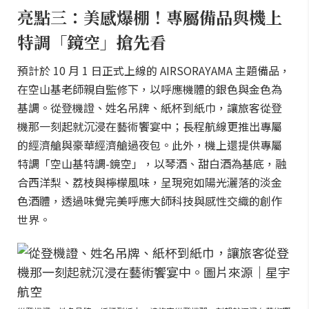
亮點三：美感爆棚！專屬備品與機上
特調「鏡空」搶先看
預計於 10 月 1 日正式上線的 AIRSORAYAMA 主題備品，
在空山基老師親自監修下，以呼應機體的銀色與金色為
基調。從登機證、姓名吊牌、紙杯到紙巾，讓旅客從登
機那一刻起就沉浸在藝術饗宴中；長程航線更推出專屬
的經濟艙與豪華經濟艙過夜包。此外，機上還提供專屬
特調「空山基特調-鏡空」，以琴酒、甜白酒為基底，融
合西洋梨、荔枝與檸檬風味，呈現宛如陽光灑落的淡金
色酒體，透過味覺完美呼應大師科技與感性交織的創作
世界。