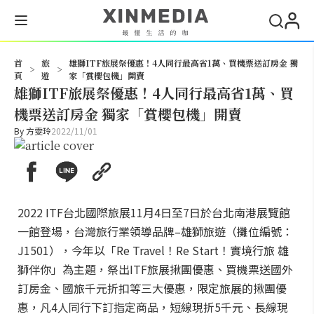
搜尋
首
旅
雄獅ITF旅展祭優惠！4人同行最高省1萬、買機票送訂房金 獨
>
>
頁
遊
家「賞櫻包機」開賣
雄獅ITF旅展祭優惠！4人同行最高省1萬、買
機票送訂房金 獨家「賞櫻包機」開賣
By
方雯玲
2022/11/01
2022 ITF台北國際旅展11月4日至7日於台北南港展覽館
一館登場，台灣旅行業領導品牌–雄獅旅遊（攤位編號：
J1501），今年以「Re Travel！Re Start！實境行旅 雄
獅伴你」為主題，祭出ITF旅展揪團優惠、買機票送國外
訂房金、國旅千元折扣等三大優惠，限定旅展的揪團優
惠，凡4人同行下訂指定商品，短線現折5千元、長線現