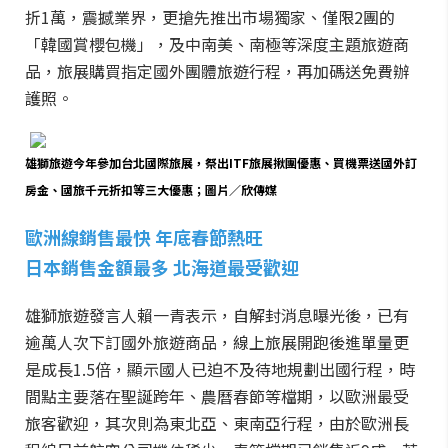
折1萬，震撼業界，更搶先推出市場獨家、僅限2團的
「韓國賞櫻包機」，及中南美、南極等深度主題旅遊商
品，旅展購買指定國外團體旅遊行程，再加碼送免費辦
護照。
雄獅旅遊今年參加台北國際旅展，祭出ITF旅展揪團優惠、買機票送國外訂
房金、國旅千元折扣等三大優惠；圖片／欣傳媒
歐洲線銷售最快 年底春節熱旺
日本銷售金額最多 北海道最受歡迎
雄獅旅遊發言人賴一青表示，自解封消息曝光後，已有
逾萬人次下訂國外旅遊商品，線上旅展開跑後進單量更
是成長1.5倍，顯示國人已迫不及待地規劃出國行程，時
間點主要落在聖誕跨年、農曆春節等檔期，以歐洲最受
旅客歡迎，其次則為東北亞、東南亞行程，由於歐洲長