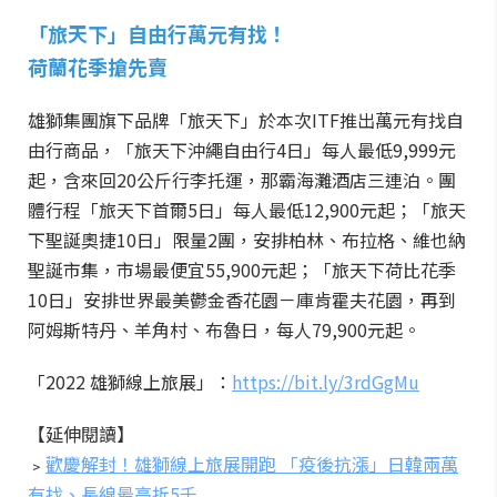
「旅天下」自由行萬元有找！
荷蘭花季搶先賣
雄獅集團旗下品牌「旅天下」於本次ITF推出萬元有找自
由行商品，「旅天下沖繩自由行4日」每人最低9,999元
起，含來回20公斤行李托運，那霸海灘酒店三連泊。團
體行程「旅天下首爾5日」每人最低12,900元起；「旅天
下聖誕奧捷10日」限量2團，安排柏林、布拉格、維也納
聖誕市集，市場最便宜55,900元起；「旅天下荷比花季
10日」安排世界最美鬱金香花園－庫肯霍夫花園，再到
阿姆斯特丹、羊角村、布魯日，每人79,900元起。
「2022 雄獅線上旅展」：
https://bit.ly/3rdGgMu
【延伸閱讀】
﹥
歡慶解封！雄獅線上旅展開跑 「疫後抗漲」日韓兩萬
有找、長線最高折5千