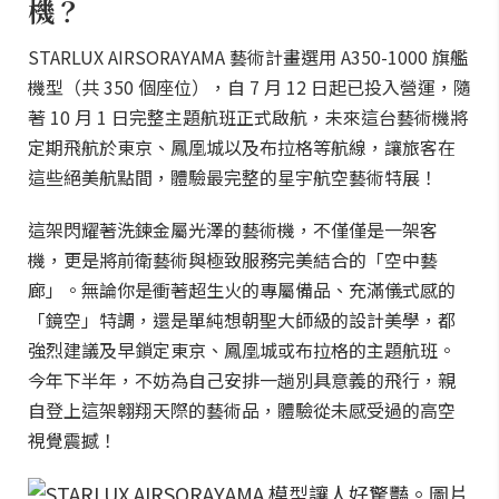
機？
STARLUX AIRSORAYAMA 藝術計畫選用 A350-1000 旗艦
機型（共 350 個座位），自 7 月 12 日起已投入營運，隨
著 10 月 1 日完整主題航班正式啟航，未來這台藝術機將
定期飛航於東京、鳳凰城以及布拉格等航線，讓旅客在
這些絕美航點間，體驗最完整的星宇航空藝術特展！
這架閃耀著洗鍊金屬光澤的藝術機，不僅僅是一架客
機，更是將前衛藝術與極致服務完美結合的「空中藝
廊」。無論你是衝著超生火的專屬備品、充滿儀式感的
「鏡空」特調，還是單純想朝聖大師級的設計美學，都
強烈建議及早鎖定東京、鳳凰城或布拉格的主題航班。
今年下半年，不妨為自己安排一趟別具意義的飛行，親
自登上這架翱翔天際的藝術品，體驗從未感受過的高空
視覺震撼！