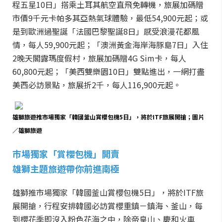
程五星10日」搭乘土耳其航空直飛免轉機，旅展加碼贈
市價9千元卡帕多其亞熱氣球體驗，最低54,900元起；或
是到歐洲過聖誕「法國巴黎聖誕8日」感受浪漫花都風
情，每人59,900元起；「澳洲黃金海岸海豚島7日」入住
2晚天閣露瑪度假村，旅展加碼贈4G Sim卡，每人
60,800元起；「美西雙樂園10日」雙點進出，一網打盡
美西必訪景點，旅展折2千，每人116,900元起。
雄獅旅遊推市場獨家「韓國釜山賞櫻包機5日」，將於ITF旅展開搶；圖片
／雄獅旅遊
市場獨家「賞櫻包機」開賣
雄獅主題旅遊帶你前進南極
雄獅推市場獨家「韓國釜山賞櫻包機5日」，將於ITF旅
展開搶，行程安排韓國必訪賞櫻重鎮－鎮海、釜山，每
到櫻花季即沒入粉色花海之中，除帝皇山、慶和火車