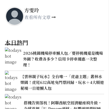
方雯玲
查看所有文章
本日熱門
2026桃園機場停車懶人包／要停桃機還是機場
外圍？收費各多少？信用卡停車優惠一次整
理！
【雲林親子玩水】全台唯一「虎爺主題」叢林水
樂園！虎尾632高地免門票回歸，玩水＋4大順遊
秘境一日遊懶人包
搭機告別落枕！阿聯酋航空經濟艙座椅升級，
全球首創「U-Dream頭枕」包覆頭頸超好睡