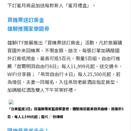
下訂蜜月商品加送每對新人「蜜月禮盒」。
買機票送訂房金
雄獅推獨家樂園券
雄獅ITF旅展推出「買機票送訂房金」活動，凡於旅展購
買國外來回機票，不限金額、趟次，每張訂單加碼贈國
外訂房抵用金，最高可抵5百元，限量5百組。自由行推
薦「首爾明洞自由行6日」每人11,999元起，送交通卡、
WIFI分享器；「帛琉自由行４日」每人25,500元起，若
為情侶、夫妻一同報名，入住帛琉老爺酒店指定房型，
加碼贈紅酒及雙人下午茶等好禮。
「台東藍皮2日」搭雄獅獨家藍皮解憂號，體驗南迴最美微笑曲線，旅展折3
百，每人2,599元起；圖片／ 欣傳媒
國旅最高省千元！