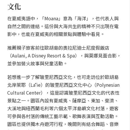
文化
在夏威夷語中，「Moana」意為「海洋」，也代表人與
自然之間的連結。這份與大海共生的精神不只出現在電
影中，也能在夏威夷的相關景點與體驗中看見。
推薦親子旅客前往歐胡島的奧拉尼迪士尼度假飯店
（Aulani, A Disney Resort & Spa），與莫娜見面合影，
並參加營火故事與兒童活動。
若想進一步了解玻里尼西亞文化，也可走訪位於歐胡島
北岸萊耶（Lāʻie）的玻里尼西亞文化中心（Polynesian
Cultural Center），這是認識玻里尼西亞文化的代表性
景點之一。園區內設有夏威夷、薩摩亞、東加、斐濟、
大溪地與紐西蘭毛利等六個太平洋島嶼文化村落，遊客
可參與各村落的傳統工藝示範、歌舞表演與互動活動。
園區也提供獨木舟遊河行程，晚間則有結合舞蹈、音樂