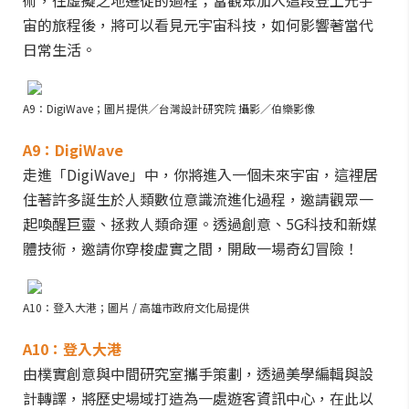
術，往虛擬之地遷徙的過程；當觀眾加入這段登上元宇
宙的旅程後，將可以看見元宇宙科技，如何影響著當代
日常生活。
A9：DigiWave；圖片提供／台灣設計研究院 攝影／伯樂影像
A9：DigiWave
走進「DigiWave」中，你將進入一個未來宇宙，這裡居
住著許多誕生於人類數位意識流進化過程，邀請觀眾一
起喚醒巨靈、拯救人類命運。透過創意、5G科技和新媒
體技術，邀請你穿梭虛實之間，開啟一場奇幻冒險！
A10：登入大港；圖片 / 高雄市政府文化局提供
A10：登入大港
由樸實創意與中間研究室攜手策劃，透過美學編輯與設
計轉譯，將歷史場域打造為一處遊客資訊中心，在此以