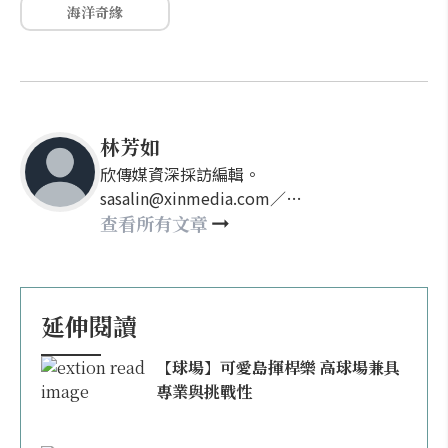
海洋奇緣
林芳如
欣傳媒資深採訪編輯。
sasalin@xinmedia.com／
happy21917@gmail.com
查看所有文章
延伸閱讀
【球場】可愛島揮桿樂 高球場兼具
專業與挑戰性