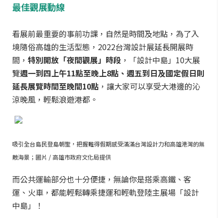
最佳觀展動線
看展前最重要的事前功課，自然是時間及地點，為了入
境隨俗高雄的生活型態，2022台灣設計展延長開展時
間，
特別開放「夜間觀展」時段
，「設計中島」10大展
覽
週一到四上午11點至晚上8點、週五到日及國定假日則
延長展覽時間至晚間10點
，讓大家可以享受大港邊的沁
涼晚風，輕鬆浪遊港都。
吸引全台島民登島朝聖，把握難得假期感受滿滿台灣設計力和高雄港灣的無
敵海景；圖片 / 高雄市政府文化局提供
而公共運輸部分也十分便捷，無論你是搭乘高鐵、客
運、火車，都能輕鬆轉乘捷運和輕軌登陸主展場「設計
中島」！