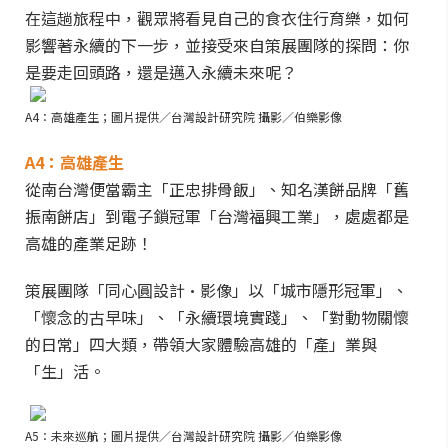
在這趟旅程中，觀眾將看見自己的食衣住行育樂，如何
影響著永續的下一步，並接受來自策展團隊的探問：你
是要走回頭路，還是邁入永續未來呢？
A4：高雄產生；圖片提供／台灣設計研究院 攝影／伯樂影像
A4：高雄產生
從南台灣便當霸主「正忠排骨飯」、知名漢餅品牌「舊
振南餅店」到電子鎖冠軍「台灣福興工業」，處處都是
高雄的產業足跡！
策展團隊「同心圓設計·影像」以「城市隱形冠軍」、
「懷念的古早味」、「永續環境實踐」、「對動物關懷
的日常」四大類，帶領大家體驗高雄的「產」業與
「生」活。
A5：未來巡航；圖片提供／台灣設計研究院 攝影／伯樂影像