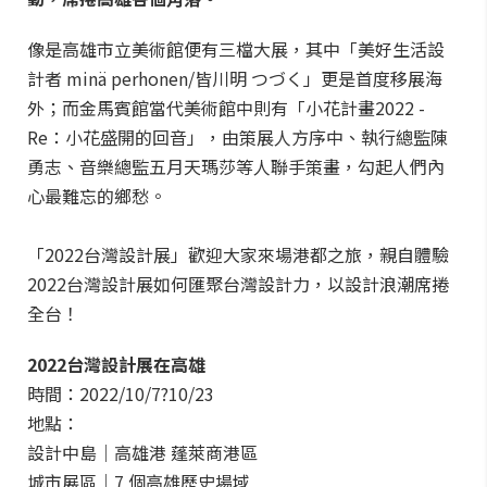
像是高雄市立美術館便有三檔大展，其中「美好生活設
計者 minä perhonen/皆川明 つづく」更是首度移展海
外；而金馬賓館當代美術館中則有「小花計畫2022 -
Re：小花盛開的回音」，由策展人方序中、執行總監陳
勇志、音樂總監五月天瑪莎等人聯手策畫，勾起人們內
心最難忘的鄉愁。
「2022台灣設計展」歡迎大家來場港都之旅，親自體驗
2022台灣設計展如何匯聚台灣設計力，以設計浪潮席捲
全台！
2022台灣設計展在高雄
時間：2022/10/7?10/23
地點：
設計中島｜高雄港 蓬萊商港區
城市展區｜7 個高雄歷史場域