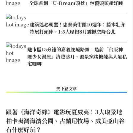
全球首創「U-Dream頭枕」包覆頭頸超好睡
建築迷必朝聖！忠泰美術館10週年：藤本壯介
特展打頭陣，1:5大屋根8月震撼空降台北
離市區15分鐘的嘉義祕境路線！造訪「台版神
隱少女湯屋」清豐濤月、湖景窯烤披薩與人氣私
宅咖啡
接下篇文章
跟著《海洋奇緣》電影玩夏威夷！3大取景地
柏卡夷灣海濱公園、古蘭尼牧場、威美亞山谷
有什麼好玩？