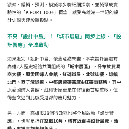
觀察、編輯、預測、模擬等步驟細細探索，並凝聚成實
驗性的「K.PORT 100+」概念，感受高雄港一世紀的設
計史觀與建設轉捩點。
不只「設計中島」！「城市展區」同步上線、「設
計響應」全城啟動
如果逛完「設計中島」依舊意猶未盡，本次設計展還有
高雄7大歷史場館共同組成的
「城市展區」，分布於貿易
商大樓、原愛國婦人會館、紅磚街屋、北號誌樓、雄鎮
北門、西子灣隧道、中都唐榮磚窯廠&紅磚事務所
，其中
原愛國婦人會館、紅磚街屋更是在修復後首度重啟，值
得藝文迷到此感受港都的歲月魅力。
另一方面，高雄市38個行政區也將全城啟動「設計響
應」，也就是指在
整個10月，將有近百場設計展覽、活
動，席捲高雄各個角落。