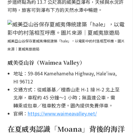
步道終點為約 13.7 公尺高的威美亞瀑布，天候與水況許
可時，旅客可到瀑布下方的天然水潭中暢遊。
威美亞山谷保存夏威夷傳統建築「hale」，以電影中的村落相互呼應。圖片
來源｜夏威夷旅遊局
威美亞山谷（Waimea Valley）
地址：59-864 Kamehameha Highway, Haleʻiwa,
HI 96712
交通方式：從威基基／檀香山走 H-1 接 H-2 北上至
北岸，車程約 45 分鐘～1 小時；無直達公車，需
轉乘或包車／租車較方便。園內提供免費停車。
官網：
https://www.waimeavalley.net/
在夏威夷認識「Moana」背後的海洋