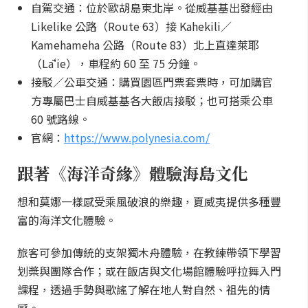
自駕交通：位於歐胡島東北岸。從威基基出發經由
Likelike 公路（Route 63）接 Kahekili／
Kamehameha 公路（Route 83）北上直達萊耶
（Lāʻie），車程約 60 至 75 分鐘。
接駁／公車交通：購買園區門票套票時，可加購官
方專屬巴士自威基基各大飯店接駁；也可搭乘公車
60 號路線。
官網：
https://www.polynesia.com/
跟著《海洋奇緣》體驗海島文化
想和莫娜一樣感受乘風破浪的樂趣，夏威夷提供多種豐
富的海洋文化體驗。
旅客可參加傳統的支架獨木舟體驗，在教練帶領下學習
划槳與團隊合作；或在飯店與文化場館體驗呼拉舞入門
課程，透過手勢與歌謠了解在地人對自然、祖先的情