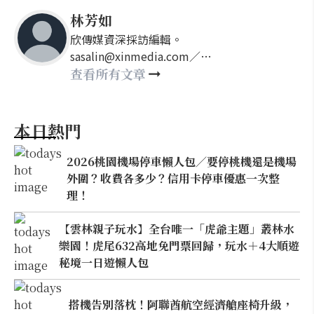
林芳如
欣傳媒資深採訪編輯。
sasalin@xinmedia.com／
happy21917@gmail.com
查看所有文章
本日熱門
2026桃園機場停車懶人包／要停桃機還是機場
外圍？收費各多少？信用卡停車優惠一次整
理！
【雲林親子玩水】全台唯一「虎爺主題」叢林水
樂園！虎尾632高地免門票回歸，玩水＋4大順遊
秘境一日遊懶人包
搭機告別落枕！阿聯酋航空經濟艙座椅升級，