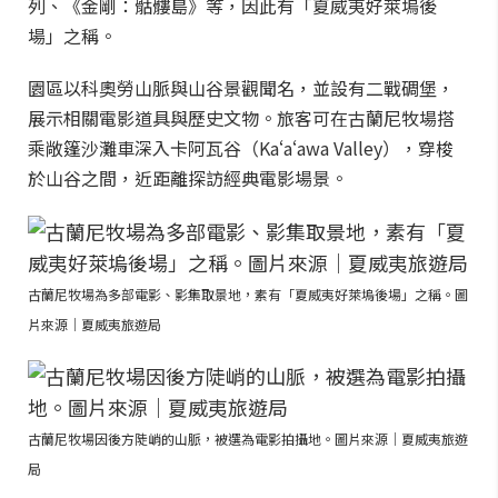
列、《金剛：骷髏島》等，因此有「夏威夷好萊塢後
場」之稱。
園區以科奧勞山脈與山谷景觀聞名，並設有二戰碉堡，
展示相關電影道具與歷史文物。旅客可在古蘭尼牧場搭
乘敞篷沙灘車深入卡阿瓦谷（Kaʻaʻawa Valley），穿梭
於山谷之間，近距離探訪經典電影場景。
古蘭尼牧場為多部電影、影集取景地，素有「夏威夷好萊塢後場」之稱。圖
片來源｜夏威夷旅遊局
古蘭尼牧場因後方陡峭的山脈，被選為電影拍攝地。圖片來源｜夏威夷旅遊
局