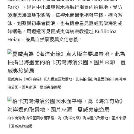
Park），是片中出海與獨木舟航行場景的拍攝地，受防
波堤與海灣地形影響，這裡水面通常相對平穩，適合游
泳、划槳與初學者衝浪，也有機會看見夏威夷僧海豹或
綠蠵龜。周邊還可見夏威夷傳統宗教遺址 Kuʻilioloa
Heiau，兼具自然景觀與文化意義。
夏威夷為《海洋奇緣》真人版主要取景地，此為拍攝出海畫面的柏卡夷灣海
濱公園。圖片來源｜夏威夷旅遊局
柏卡夷灣海濱公園因水面平穩，為《海洋奇緣》海岸邊的取景地。圖片來源
｜夏威夷旅遊局