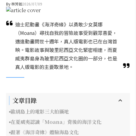
By
林芳如
2026/07/09
迪士尼動畫《海洋奇緣》以勇敢少女莫娜
（Moana）尋找自我的冒險故事受到觀眾喜愛，
適逢動畫問世十週年，真人版電影也已在台灣首
映。電影故事與玻里尼西亞文化緊密相連，而夏
威夷群島身為玻里尼西亞文化圈的一部分，也是
真人版電影的主要取景地。
文章目錄
歐胡島上的電影三大拍攝地
在夏威夷認識「Moana」背後的海洋文化
跟著《海洋奇緣》體驗海島文化