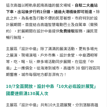
這次高雄以輕軌串起南高雄的藝文場域，
自駁二大義站
下車，出站後步行約1分鐘，通過大港橋後即可抵達。
除
此之外，為長者及行動不便的民眾著想，市府特別於設
計展期間，首度結合高雄智慧電動巴士及自駕車（需預
約），於展期間在設計中島提供
免費接駁
服務，讓民眾
暢行無阻。
主展區「設計中島」除了滿滿的展演活動，更有多場光
之展演、現場演唱、戶外市集、設計食堂、中島酒吧等
等，吃、喝、玩、樂多場活動同步展開，在這座「中
島」上一應俱全。從海港到城市，高雄市 38 個行政區同
期響應，城市每個地方都澎湃有力！
10/7全面開放，設計中島「10大必逛設計展覽」
國慶連假湧130萬人次
主展區「設計中島」共有10大主題展覽，分別落腳高雄