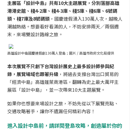
主展區「設計中島」共有10大主題展覽，分別落腳高雄
港港史館、棧4-2庫、棧4-3庫、棧5庫、棧6庫、6號碼
頭、棧7庫及8號碼頭
，國慶連假湧入130萬人次，越晚人
潮越熱絡。想要看好看滿的人，不妨安排兩天／兩個週
末，來場雙設計路線之旅。
高雄設計中島國慶連假創130萬人登島；圖片 / 高雄市政府文化局提供
本次展覽不只創下台灣設計展史上最多設計師參與紀
錄，展覽場域也跟著升級
，將過去支撐台灣出口貿易的
「經濟中島」高雄蓬萊商港區，翻轉為史上最大萬坪主
展區「設計中島」，並一次帶來10大主題展覽。
如果你也想要來場設計之旅，不妨先從以下展覽亮點、
交通攻略著手，讓你不遺漏任何精彩內容！
進入設計中島前，請詳閱登島攻略，創造屬於你的