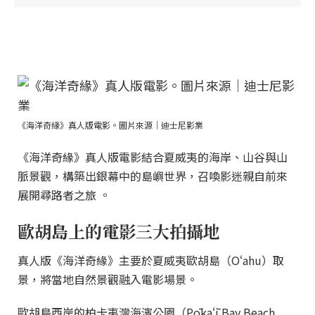
《海洋奇緣》真人版電影。圖片來源｜迪士尼影業
《海洋奇緣》真人版電影結合夏威夷的海岸、山谷與山
脈景觀，構築出銀幕中的島嶼世界，召喚影迷親自前來
展開尋路者之旅 。
歐胡島上的電影三大拍攝地
真人版《海洋奇緣》主要於夏威夷歐胡島（Oʻahu）取
景，將當地自然景觀融入電影場景。
歐胡島西岸的柏卡夷灣海濱公園（Pōkaʻī Bay Beach