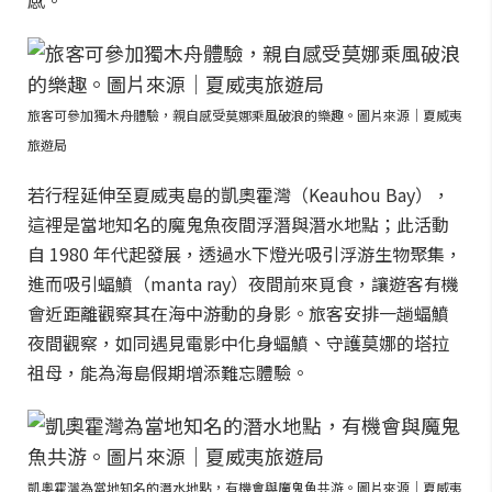
感。
旅客可參加獨木舟體驗，親自感受莫娜乘風破浪的樂趣。圖片來源｜夏威夷
旅遊局
若行程延伸至夏威夷島的凱奧霍灣（Keauhou Bay），
這裡是當地知名的魔鬼魚夜間浮潛與潛水地點；此活動
自 1980 年代起發展，透過水下燈光吸引浮游生物聚集，
進而吸引蝠鱝（manta ray）夜間前來覓食，讓遊客有機
會近距離觀察其在海中游動的身影。旅客安排一趟蝠鱝
夜間觀察，如同遇見電影中化身蝠鱝、守護莫娜的塔拉
祖母，能為海島假期增添難忘體驗。
凱奧霍灣為當地知名的潛水地點，有機會與魔鬼魚共游。圖片來源｜夏威夷