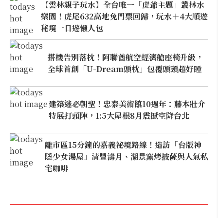
【雲林親子玩水】全台唯一「虎爺主題」叢林水
樂園！虎尾632高地免門票回歸，玩水＋4大順遊
秘境一日遊懶人包
搭機告別落枕！阿聯酋航空經濟艙座椅升級，
全球首創「U-Dream頭枕」包覆頭頸超好睡
建築迷必朝聖！忠泰美術館10週年：藤本壯介
特展打頭陣，1:5大屋根8月震撼空降台北
離市區15分鐘的嘉義祕境路線！造訪「台版神
隱少女湯屋」清豐濤月、湖景窯烤披薩與人氣私
宅咖啡