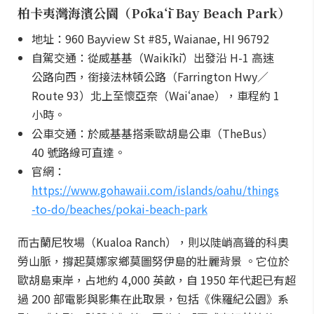
柏卡夷灣海濱公園（Pōkaʻī Bay Beach Park）
地址：960 Bayview St #85, Waianae, HI 96792
自駕交通：從威基基（Waikīkī）出發沿 H-1 高速
公路向西，銜接法林頓公路（Farrington Hwy／
Route 93）北上至懷亞奈（Waiʻanae），車程約 1
小時。
公車交通：於威基基搭乘歐胡島公車（TheBus）
40 號路線可直達。
官網：
https://www.gohawaii.com/islands/oahu/things
-to-do/beaches/pokai-beach-park
而古蘭尼牧場（Kualoa Ranch），則以陡峭高聳的科奧
勞山脈，撐起莫娜家鄉莫圖努伊島的壯麗背景 。它位於
歐胡島東岸，占地約 4,000 英畝，自 1950 年代起已有超
過 200 部電影與影集在此取景，包括《侏羅紀公園》系