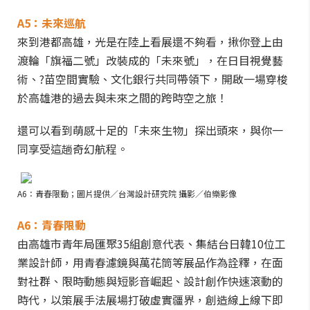
A5：未來巡航
來到港都高雄，光是在陸上看展還不夠看，揪你登上由
渡輪「旗福二號」改裝成的「未來號」，在日目視覺藝
術、?苗空間實驗、文化銀行共同帶領下，開啟一場穿梭
於高雄港的過去與未來之間的跨時空之旅！
還可以看到萌感十足的「未來生物」探出頭來，與你一
同享受這趟奇幻航程。
A6：青春限動；圖片提供／台灣設計研究院 攝影／伯樂影像
A6：青春限動
由高雄市青年局匯聚35組創意代表、集結台日韓10位工
業設計師，用青春濾鏡與萬花筒等展品作為詮釋，在面
對社群、限時動態與短影音崛起、設計創作快速滾動的
時代，以策展手法展場打破虛實疆界，創造線上線下即