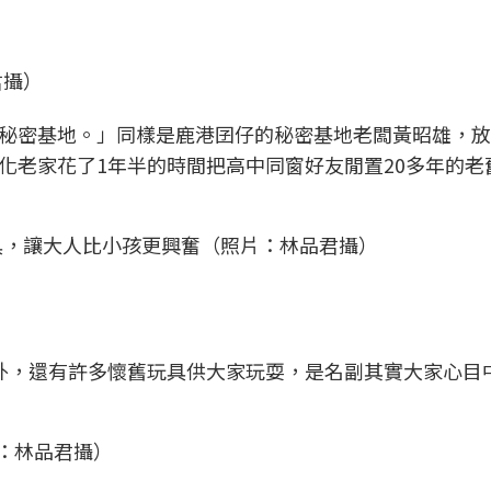
君攝）
秘密基地。」同樣是鹿港囝仔的秘密基地老闆黃昭雄，放
化老家花了1年半的時間把高中同窗好友閒置20多年的老
具，讓大人比小孩更興奮（照片：林品君攝）
以外，還有許多懷舊玩具供大家玩耍，是名副其實大家心目
片：林品君攝）