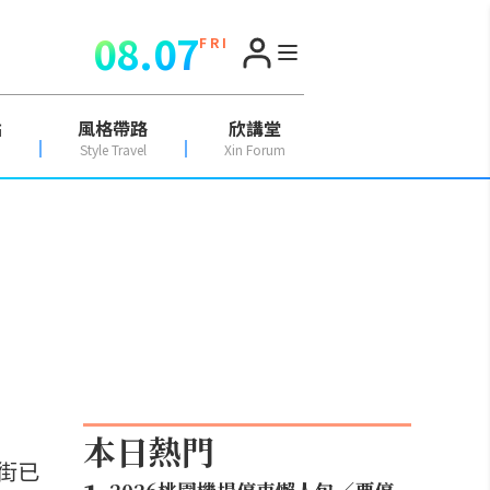
08.07
F R I
點
風格帶路
欣講堂
Style Travel
Xin Forum
本日熱門
街已