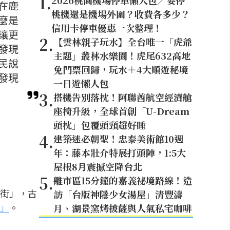
1
.
2026桃園機場停車懶人包／要停
在鹿
桃機還是機場外圍？收費各多少？
麼是
信用卡停車優惠一次整理！
讓更
2
.
【雲林親子玩水】全台唯一「虎爺
發現
主題」叢林水樂園！虎尾632高地
民說
免門票回歸，玩水＋4大順遊秘境
發現
一日遊懶人包
3
.
搭機告別落枕！阿聯酋航空經濟艙
座椅升級，全球首創「U-Dream
頭枕」包覆頭頸超好睡
4
.
建築迷必朝聖！忠泰美術館10週
年：藤本壯介特展打頭陣，1:5大
屋根8月震撼空降台北
5
.
離市區15分鐘的嘉義祕境路線！造
街」，古
訪「台版神隱少女湯屋」清豐濤
」
。
月、湖景窯烤披薩與人氣私宅咖啡