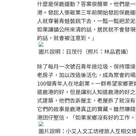
什麼是保鹿運動？答案很簡單，他們是一
港。發起人張敬業三年前開始發起保鹿運
人就穿著青蛙裝跳下去，一瓢一瓢把淤泥
如果讓鎮公所來清的話，居民就不會發現
的話，就會被注意到。」
圖片說明：日茂行（照片：林品君攝）
除了每月一次號召青年撿垃圾、保持環境
老房子，加以改造後活化，成為聚會的場
100個青年人在地創業。一群希望家鄉
道鹿港的好，但是讓別人知道鹿港的好之
式建築，他們告訴屋主，老屋拆了就沒有
它們的故事是鹿港真正的寶藏。雖然賺錢
港囝仔堅信，「如果家鄉沒有好的工作，
圖片說明：小艾人文工坊裡旅人互相交