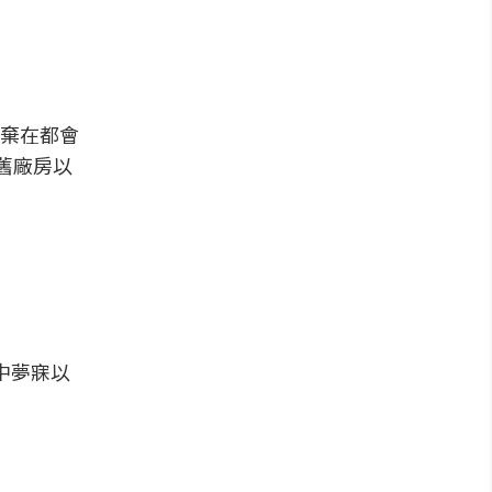
棄在都會
舊廠房以
中夢寐以