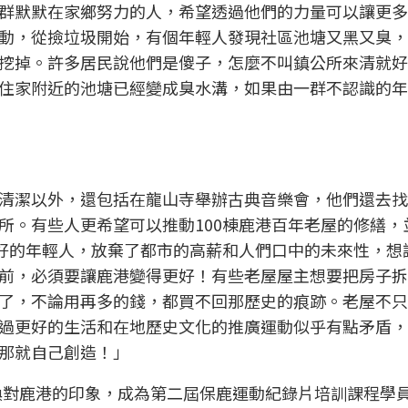
群默默在家鄉努力的人，希望透過他們的力量可以讓更多
動，從撿垃圾開始，有個年輕人發現社區池塘又黑又臭，
挖掉。許多居民說他們是傻子，怎麼不叫鎮公所來清就好
住家附近的池塘已經變成臭水溝，如果由一群不認識的年
清潔以外，還包括在龍山寺舉辦古典音樂會，他們還去找
所。有些人更希望可以推動100棟鹿港百年老屋的修繕，
更好的年輕人，放棄了都市的高薪和人們口中的未來性，想
前，必須要讓鹿港變得更好！有些老屋屋主想要把房子拆
了，不論用再多的錢，都買不回那歷史的痕跡。老屋不只
過更好的生活和在地歷史文化的推廣運動似乎有點矛盾，
那就自己創造！」
換對鹿港的印象，成為第二屆保鹿運動紀錄片培訓課程學