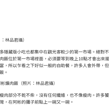
）
）
片：林品君攝）
多隱藏版小吃也都集中在觀光客較少的第一市場。絕對不
肉飯位於第一市場裡面，必須要等到晚上10點才會出來
當，所以乍看之下好似一般的自助餐，許多人會外帶，但
飯。
阿彬爌肉飯（照片：林品君攝）
瘦肉部分不乾不柴，沒有任何纖維，也不像瘦肉。許多饕
灣，在阿彬的攤子前點上一碗又一碗。