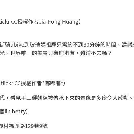
 CC授權作者Jia-Fong Huang）
騎ubike到玻璃媽祖廟只需約不到30分鐘的時間。建議
光。世界唯一的美景只有鹿港有，難道不去嗎？
ckr CC授權作者*嘟嘟嘟*）
代，看見手工曬麵線被傳承下來的景像是多麼令人感動。
in betty）
村福興路129巷9號