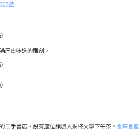
03號
攝）
滿歷史味道的雕刻。
攝）
攝）
的二手書店，設有座位讓旅人來杯文學下午茶。
書集喜室