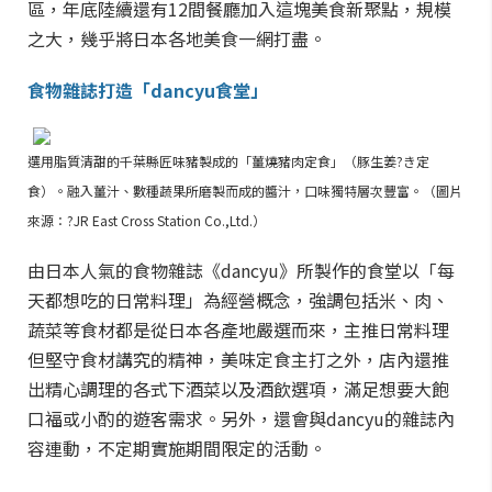
區，年底陸續還有12間餐廳加入這塊美食新聚點，規模
之大，幾乎將日本各地美食一網打盡。
食物雜誌打造「dancyu食堂」
選用脂質清甜的千葉縣匠味豬製成的「薑燒豬肉定食」（豚生姜?き定
食）。融入薑汁、數種蔬果所磨製而成的醬汁，口味獨特層次豐富。（圖片
來源：?JR East Cross Station Co.,Ltd.）
由日本人氣的食物雜誌《dancyu》所製作的食堂以「每
天都想吃的日常料理」為經營概念，強調包括米、肉、
蔬菜等食材都是從日本各產地嚴選而來，主推日常料理
但堅守食材講究的精神，美味定食主打之外，店內還推
出精心調理的各式下酒菜以及酒飲選項，滿足想要大飽
口福或小酌的遊客需求。另外，還會與dancyu的雜誌內
容連動，不定期實施期間限定的活動。