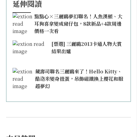
延伸閱讀
點點心×三麗鷗夢幻聯名！人魚漢頓、大
耳狗喜拿變成豬仔包，8款新品+4款周邊
價格一次看
[票選] 三麗鷗2013卡通人物大賞
結果出爐
藏壽司聯名三麗鷗來了！Hello Kitty、
酷洛米變身扭蛋，吊飾磁鐵換上櫻花和服
超夢幻