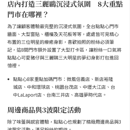
店內打造三麗鷗沉浸式氛圍 8大重點
門市在哪裡？
為了讓顧客體驗最完整的沉浸式氛圍，全台點點心門市
牆面、大型窗貼、櫃檯及天花板等等，處處皆可見精心
布置的三位明星的療癒身影，喜歡拍照的粉絲必須筆
記，這8間門市額外設置了大型打卡區，讓粉絲一口氣將
點點心可愛豬仔與三麗鷗三大明星的夢幻身影打包進回
憶裡。
點點心8家重點加碼門市：微風信義店、新店裕隆
城店、中和環球店、桃園台茂店、中壢大江店、台
中LaLaport店、台南三井店、高雄夢時代店。
周邊商品與3波限定活動
除了味蕾與感官體驗，點點心也規劃了精緻周邊商品與3
波限定活動，滿足粉絲的期待。