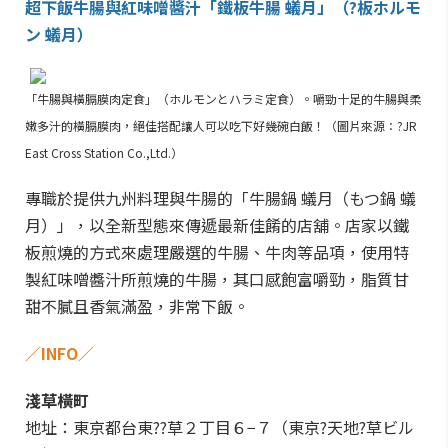
超下飯牛腸與紅味噌醬汁「鐵板牛腸 蟻月」（?板ホルモ
ン 蟻月）
「牛腸與橫膈膜肉定食」（ホルモンとハラミ定食）。嚼勁十足的牛腸與柔
嫩多汁的橫膈膜肉，絕佳搭配讓人可以吃下好幾碗白飯！（圖片來源：?JR
East Cross Station Co.,Ltd.）
專職於提供九州料理與牛腸的「牛腸鍋 蟻月（もつ鍋 蟻
月）」，以全新型態來傳遞最新佳餚的店舖。店家以鐵
板煎燒的方式來處理嚴選的牛腸、牛肉等品項，使用特
製紅味噌醬汁所煎燒的牛腸，其口感飽富嚼勁，脂質甘
甜不膩且香氣滿盈，非常下飯。
／INFO／
淺草橫町
地址：東京都台東??草２丁目６−７（東京?天地?草ビル