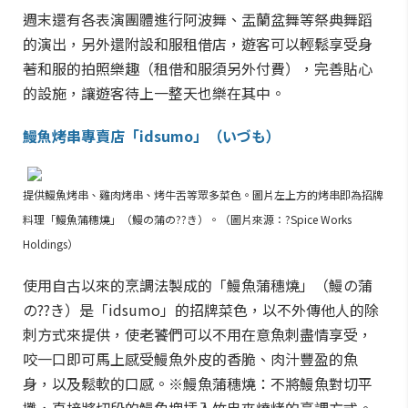
週末還有各表演團體進行阿波舞、盂蘭盆舞等祭典舞蹈
的演出，另外還附設和服租借店，遊客可以輕鬆享受身
著和服的拍照樂趣（租借和服須另外付費），完善貼心
的設施，讓遊客待上一整天也樂在其中。
鰻魚烤串專賣店「idsumo」（いづも）
提供鰻魚烤串、雞肉烤串、烤牛舌等眾多菜色。圖片左上方的烤串即為招牌
料理「鰻魚蒲穗燒」（鰻の蒲の??き）。（圖片來源：?Spice Works
Holdings）
使用自古以來的烹調法製成的「鰻魚蒲穗燒」（鰻の蒲
の??き）是「idsumo」的招牌菜色，以不外傳他人的除
刺方式來提供，使老饕們可以不用在意魚刺盡情享受，
咬一口即可馬上感受鰻魚外皮的香脆、肉汁豐盈的魚
身，以及鬆軟的口感。※鰻魚蒲穗燒：不將鰻魚對切平