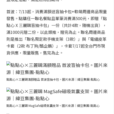
首波：7/13起，消費滿額送盲抽卡包+軟萌周邊商品限量
發售。點購任一聯名餐點且單筆消費滿500元，即贈「點
點心 X 三麗鷗盲抽卡包」一份（共計4款，隨機出貨），
滿1000元贈二份，以此類推，贈完為止。聯名周邊商品
則是推出「聯名限定款手機支架（3款）」與「電繡皮革
卡套（2款 布丁狗/酷企鵝）」，卡套7/17起全台門市現
貨供應，限量販售，售完為止。
點點心×三麗鷗滿額贈品 首波盲抽卡包。圖片來源｜緯豆集團-點點心
點點心×三麗鷗 MagSafe磁吸氣囊支架。圖片來源｜緯豆集團-點點心