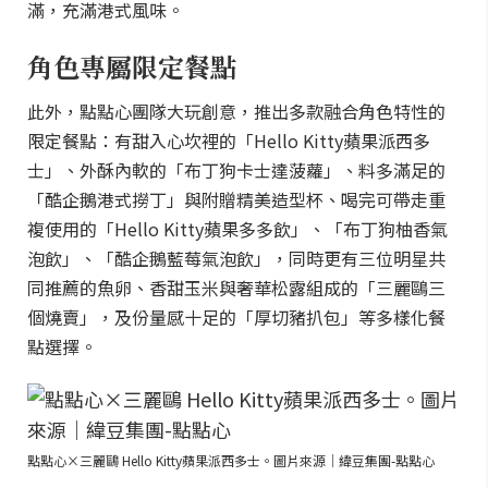
滿，充滿港式風味。
角色專屬限定餐點
此外，點點心團隊大玩創意，推出多款融合角色特性的
限定餐點：有甜入心坎裡的「Hello Kitty蘋果派西多
士」、外酥內軟的「布丁狗卡士達菠蘿」、料多滿足的
「酷企鵝港式撈丁」與附贈精美造型杯、喝完可帶走重
複使用的「Hello Kitty蘋果多多飲」、「布丁狗柚香氣
泡飲」、「酷企鵝藍莓氣泡飲」，同時更有三位明星共
同推薦的魚卵、香甜玉米與奢華松露組成的「三麗鷗三
個燒賣」，及份量感十足的「厚切豬扒包」等多樣化餐
點選擇。
點點心×三麗鷗 Hello Kitty蘋果派西多士。圖片來源｜緯豆集團-點點心