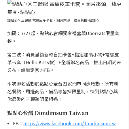
點點心×三麗鷗 電繡皮革卡套。圖片來源｜緯豆集團-點點心
加碼：7/27起，點點心官網獨家禮盒與UberEats限量套
餐。
第二波：消費滿額新款盲抽卡包+指定加碼小物+電繡皮
革卡套（Hello Kitty款）+全新聯名商品。推出日期尚未
公布，請鎖定官方FB。
本次聯名活動於點點心全台21家門市同步啟動，所有聯
名餐點、周邊商品、備品等皆採限量制，快到點點心與
你最愛的三麗鷗明星相遇！
點點心台灣 Dimdimsum Taiwan
FB：
https://www.facebook.com/dimdimsumtw