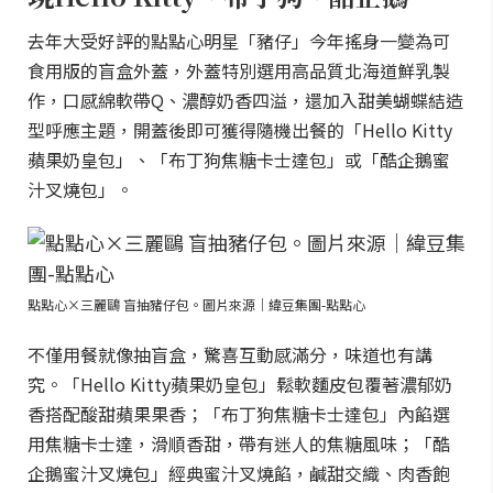
去年大受好評的點點心明星「豬仔」今年搖身一變為可
食用版的盲盒外蓋，外蓋特別選用高品質北海道鮮乳製
作，口感綿軟帶Q、濃醇奶香四溢，還加入甜美蝴蝶結造
型呼應主題，開蓋後即可獲得隨機出餐的「Hello Kitty
蘋果奶皇包」、「布丁狗焦糖卡士達包」或「酷企鵝蜜
汁叉燒包」。
點點心×三麗鷗 盲抽豬仔包。圖片來源｜緯豆集團-點點心
不僅用餐就像抽盲盒，驚喜互動感滿分，味道也有講
究。「Hello Kitty蘋果奶皇包」鬆軟麵皮包覆著濃郁奶
香搭配酸甜蘋果果香；「布丁狗焦糖卡士達包」內餡選
用焦糖卡士達，滑順香甜，帶有迷人的焦糖風味；「酷
企鵝蜜汁叉燒包」經典蜜汁叉燒餡，鹹甜交織、肉香飽