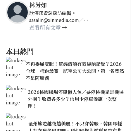
林芳如
欣傳媒資深採訪編輯。
sasalin@xinmedia.com／
happy21917@gmail.com
查看所有文章
本日熱門
不再委屈雙腿！買經濟艙有豪經艙錯覺？2026
全球「椅距最寬」航空公司大公開，第一名竟然
不是阿聯酋
2026桃園機場停車懶人包／要停桃機還是機場
外圍？收費各多少？信用卡停車優惠一次整
理！
全州旅遊越夜越美麗！不只穿韓服，韓國年輕
人都在瘋老屋咖啡、科幻碉堡與微醺星空市集