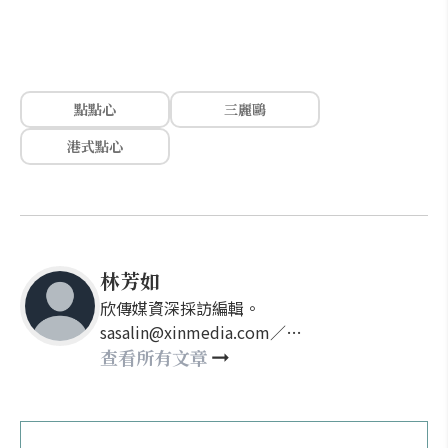
點點心
三麗鷗
港式點心
林芳如
欣傳媒資深採訪編輯。
sasalin@xinmedia.com／
happy21917@gmail.com
查看所有文章