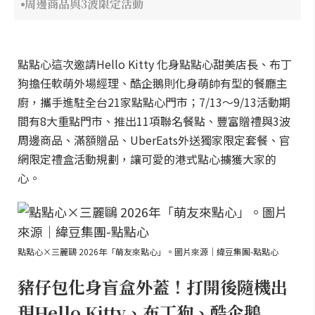
周邊商品與3波限定活動
點點心這次邀請Hello Kitty 化身點點心甜美店長、布丁
狗擔任軟萌外場經理、酷企鵝則化身萌帥有型的餐廳主
廚，攜手進駐全台21家點點心門市；7/13～9/13活動期
間有8大重點門市、推出11項聯名餐點、豐富贈禮與3波
周邊商品、滿額贈品、UberEats外送獨家限定套餐、官
網限定禮盒活動規劃，讓可愛的港式點心擄獲大家的
心。
點點心×三麗鷗 2026年「萌友來點心」。圖片來源｜緯豆集團-點點心
豬仔包化身盲盒外蓋！打開後隨機出
現Hello Kitty、布丁狗、酷企鵝