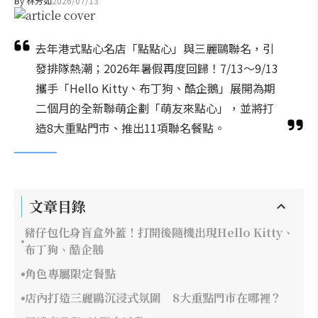
By
林芳如
2026/07/13
去年港式點心名店「點點心」與三麗鷗聯名，引
發排隊熱潮；2026年暑假再度回歸！7/13～9/13
攜手「Hello Kitty、布丁狗、酷企鵝」展開為期
二個月的全新聯萌企劃「萌友來點心」，並將打
造8大重點門市、推出11項聯名餐點。
文章目錄
豬仔包化身盲盒外蓋！打開後隨機出現Hello Kitty、
布丁狗、酷企鵝
角色專屬限定餐點
店內打造三麗鷗沉浸式氛圍 8大重點門市在哪裡？