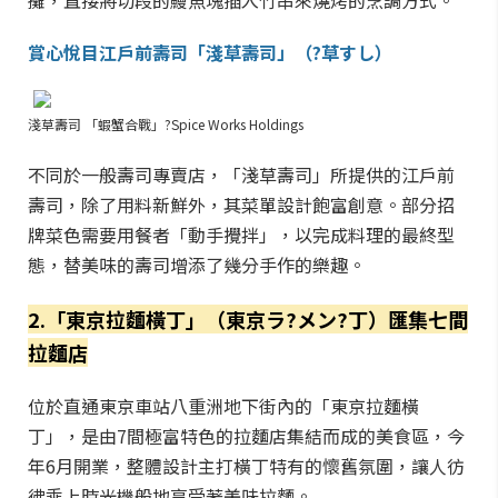
攤，直接將切段的鰻魚塊插入竹串來燒烤的烹調方式。
賞心悅目江戶前壽司「淺草壽司」（?草すし）
淺草壽司 「蝦蟹合戰」?Spice Works Holdings
不同於一般壽司專賣店，「淺草壽司」所提供的江戶前
壽司，除了用料新鮮外，其菜單設計飽富創意。部分招
牌菜色需要用餐者「動手攪拌」，以完成料理的最終型
態，替美味的壽司增添了幾分手作的樂趣。
2.「東京拉麵橫丁」（東京ラ?メン?丁）匯集七間
拉麵店
位於直通東京車站八重洲地下街內的「東京拉麵橫
丁」，是由7間極富特色的拉麵店集結而成的美食區，今
年6月開業，整體設計主打橫丁特有的懷舊氛圍，讓人彷
彿乘上時光機般地享受著美味拉麵。