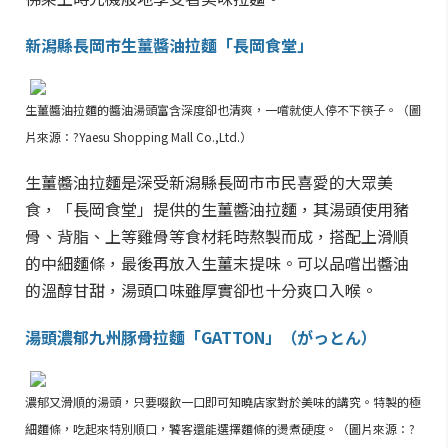
新潟縣長岡市生薑醬油拉麵「長岡食堂」
生薑醬油拉麵的醬油湯頭富含深度卻也清爽，一嚐就使人停不下筷子。（圖
片來源：?Yaesu Shopping Mall Co.,Ltd.）
生薑醬油拉麵是深受新潟縣長岡市市民喜愛的大眾美
食，「長岡食堂」提供的生薑醬油拉麵，其湯頭使用豬
骨、背脂、上等雞骨等食材耗時熬製而成，搭配上滑順
的中細麵條，最後再放入生薑末提味。可以品嚐出醬油
的溫醇甘甜，湯頭口味雖厚實卻也十分爽口入喉。
湯頭濃郁九州豚骨拉麵「GATTON」（がっとん）
濃郁又滑順的湯頭，只要啜飲一口即可知曉店家對於美味的講究。特製的極
細麵條，吃起來特別順口，饕客還能選擇麵條的燙煮硬度。（圖片來源：?