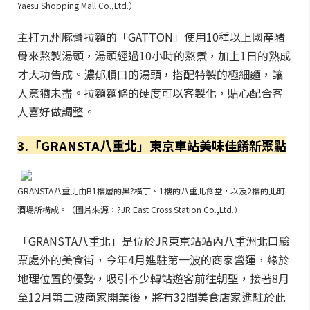
Yaesu Shopping Mall Co.,Ltd.）
主打九州豚骨拉麵的「GATTON」使用10種以上國產豬
骨來熬製湯頭，湯頭經過10小時的熬煮，加上1日的熟成
才大功告成。濃郁順口的湯頭，搭配特製的極細麵，讓
人意猶未盡。拉麵麵條的硬度可以客製化，貼心配合客
人喜好做調整。
3.「GRANSTA八重北」東京車站美味佳餚新聚點
GRANSTA八重北由B1樓層的黑?橫丁、1樓的八重北食堂，以及2樓的北町
酒場所構成。（圖片來源：?JR East Cross Station Co.,Ltd.）
「GRANSTA八重北」是位於JR東京站站內八重洲北口驗
票處外的美食街，今年4月進駐第一波的商家營運，緣於
地理位置的優勢，吸引不少轉站遊客前往朝聖，接著8月
至12月第二波商家開業後，將有32間美食店家進駐於此