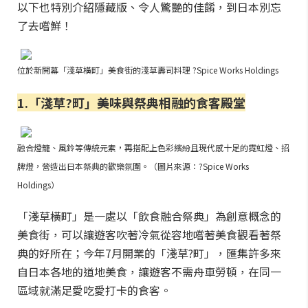
以下也特別介紹隱藏版、令人驚艷的佳餚，到日本別忘
了去嚐鮮！
位於新開幕「淺草橫町」美食街的淺草壽司料理 ?Spice Works Holdings
1.「淺草?町」美味與祭典相融的食客殿堂
融合燈籠、風鈴等傳統元素，再搭配上色彩繽紛且現代感十足的霓虹燈、招
牌燈，營造出日本祭典的歡樂氛圍。（圖片來源：?Spice Works
Holdings）
「淺草橫町」是一處以「飲食融合祭典」為創意概念的
美食街，可以讓遊客吹著冷氣從容地嚐著美食觀看著祭
典的好所在；今年7月開業的「淺草?町」，匯集許多來
自日本各地的道地美食，讓遊客不需舟車勞頓，在同一
區域就滿足愛吃愛打卡的食客。