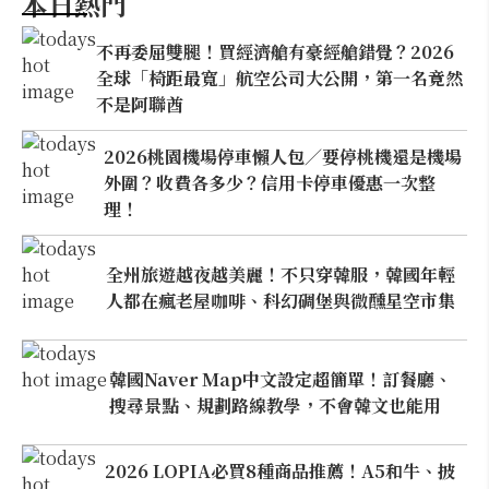
本日熱門
不再委屈雙腿！買經濟艙有豪經艙錯覺？2026
全球「椅距最寬」航空公司大公開，第一名竟然
不是阿聯酋
2026桃園機場停車懶人包／要停桃機還是機場
外圍？收費各多少？信用卡停車優惠一次整
理！
全州旅遊越夜越美麗！不只穿韓服，韓國年輕
人都在瘋老屋咖啡、科幻碉堡與微醺星空市集
韓國Naver Map中文設定超簡單！訂餐廳、
搜尋景點、規劃路線教學，不會韓文也能用
2026 LOPIA必買8種商品推薦！A5和牛、披