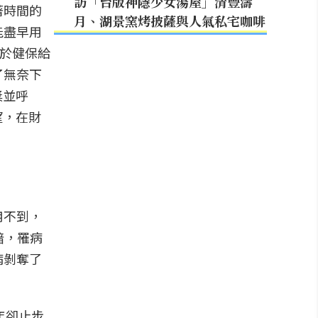
訪「台版神隱少女湯屋」清豐濤
隨著時間的
月、湖景窯烤披薩與人氣私宅咖啡
能盡早用
惠於健保給
了無奈下
獎並呼
望，在財
用不到，
暗，罹病
病剝奪了
年卻止步