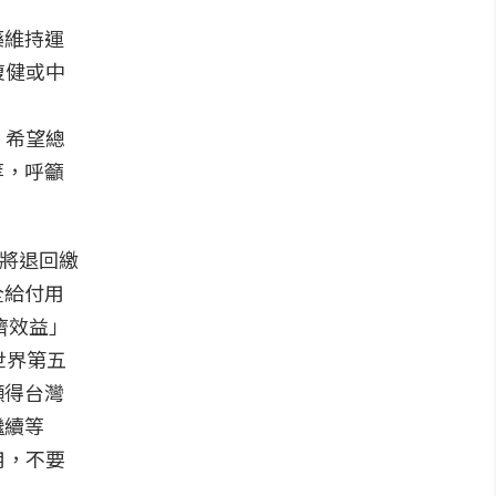
藥維持運
復健或中
，希望總
等，呼籲
數將退回繳
全給付用
濟效益」
世界第五
顯得台灣
繼續等
用，不要