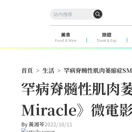
美食
旅遊
Food & Wine
Travel & Exp
首頁
>
生活
>
罕病脊髓性肌肉萎縮症SMA 
罕病脊髓性肌肉萎縮
Miracle》微電
By
黃湘芩
2022/10/11