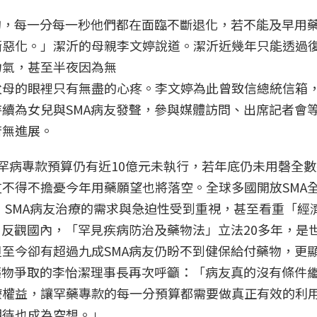
的，每一分每一秒他們都在面臨不斷退化，若不能及早用
漸惡化。」潔沂的母親李文婷說道。潔沂近幾年只能透過
力氣，甚至半夜因為無
父母的眼裡只有無盡的心疼。李文婷為此曾致信總統信箱
續為女兒與SMA病友發聲，參與媒體訪問、出席記者會
苦無進展。
罕病專款預算仍有近10億元未執行，若年底仍未用磬全
不得不擔憂今年用藥願望也將落空。全球多國開放SMA
，SMA病友治療的需求與急迫性受到重視，甚至看重「經
；反觀國內，「罕見疾病防治及藥物法」立法20多年，是
至今卻有超過九成SMA病友仍盼不到健保給付藥物，更
藥物爭取的李怡潔理事長再次呼籲：「病友真的沒有條件
療權益，讓罕藥專款的每一分預算都需要做真正有效的利
期待也成為空想。」