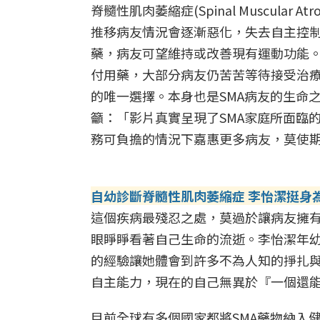
脊髓性肌肉萎縮症(Spinal Muscula
推移病友情況會逐漸惡化，失去自主控
藥，病友可望維持或改善現有運動功能。
付用藥，大部分病友仍苦苦等待接受治
的唯一選擇。本身也是SMA病友的生命
籲：「影片真實呈現了SMA家庭所面臨
務可負擔的情況下嘉惠更多病友，莫使
自幼診斷脊髓性肌肉萎縮症 李怡潔挺身
這個疾病最殘忍之處，莫過於讓病友擁
眼睜睜看著自己生命的流逝。李怡潔年幼
的經驗讓她體會到許多不為人知的掙扎
自主能力，現在的自己無異於『一個還
目前全球有多個國家都將SMA藥物納入