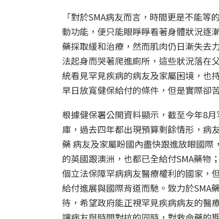
「對於SMA病友而言，時間更是不能等
動功能，便只能眼睜睜看著身體狀況逐
藥採取緩和治療，然而肌肉仍日漸失去
法起身而哭著爬進廁所，這些狀況落在
統看見罕見疾病的病友及家屬困境，也持
早日放寬健保給付的條件，但是實際卻
根據健保署公開資料顯示，截至今年8月
庫，過去四年都出現預算剩餘情形，病友
藥 病友及家屬盼國內盡快跟進放眼國際
的英國跟澳洲，也都已全給付SMA藥物
個立法保障罕病病友醫療權利的國家，但
給付進展與國際背道而馳。致力於SMA
待，希望政府能正視罕見疾病病友的醫
讓病友與時間對抗的同時，對救命藥的