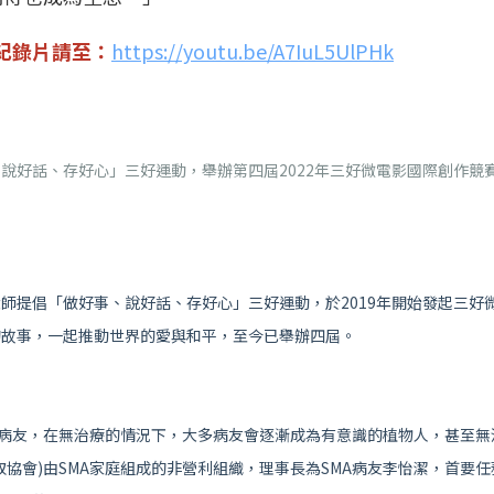
e》紀錄片請至：
https://youtu.be/A7IuL5UlPHk
說好話、存好心」三好運動，舉辦第四屆2022年三好微電影國際創作競
師提倡「做好事、說好話、存好心」三好運動，於2019年開始發起三好
的故事，一起推動世界的愛與和平，至今已舉辦四屆。
位病友，在無治療的情況下，大多病友會逐漸成為有意識的植物人，甚至無
取協會)由SMA家庭組成的非營利組織，理事長為SMA病友李怡潔，首要