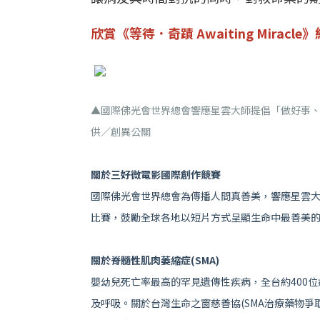
欣賞《等待．奇蹟 Awaiting Miracl
▲國際佛光會世界總會響應星雲大師提倡「做好事、
供／創異公關
關於三好微電影國際創作競賽
國際佛光會世界總會為傳播人間真善美，響應星雲大
比賽，鼓勵全球各地以短片方式呈顯生命中最善美
關於脊髓性肌肉萎縮症(SMA)
嬰幼兒死亡率最高的罕見遺傳性疾病，全台約400
及呼吸。關於台灣生命之窗慈善協(SMA治療藥物爭