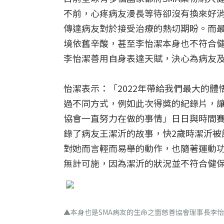
不前，心疼病友漫長等待卻沒有換來好消
傳達病友對於接受治療的熱切期盼。而最
境依舊辛酸，甚至李怡潔本身也不符合
李怡潔善用自身表達天賦，決心為病友
怡潔表示：「2022年帶給我們最大的
過不同方式，例如此次得獎的紀錄片，
協會一直努力在做的事情」日日與時間賽跑 奇
錄了病友王潔沂的故事，快2歲時潔沂被
對她而言輕而易舉的動作，也隨著運動
無計可施，因為潔沂的狀況並不符合健
▲本身也是SMA病友的生命之窗慈善協會理事長李