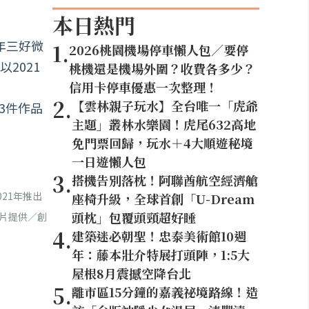
本日熱門
年三好微
1
.
2026桃園機場停車懶人包／要停
2021
桃機還是機場外圍？收費各多少？
信用卡停車優惠一次整理！
2
.
【雲林親子玩水】全台唯一「虎爺
3件作品
主題」叢林水樂園！虎尾632高地
免門票回歸，玩水＋4大順遊秘境
一日遊懶人包
3
.
搭機告別落枕！阿聯酋航空經濟艙
21年推出
座椅升級，全球首創「U-Dream
頭枕」包覆頭頸超好睡
圖片提供／創
4
.
建築迷必朝聖！忠泰美術館10週
年：藤本壯介特展打頭陣，1:5大
屋根8月震撼空降台北
5
.
離市區15分鐘的嘉義祕境路線！造