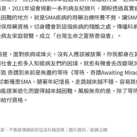
息，2021年協會規劃一系列病友紀錄片，期盼透過真實
困難的地方，就是SMA疾病的用藥治療所費不貲，讓SM
健保用藥資格。切身體會到這個疾病的殘酷之處，傳播科
及病友家庭發聲，成立「台灣生命之窗慈善協會」。
體悟是，面對疾病或烽火，沒有人應該被放棄，你我都身在
讓社會上愈多人知道病友們的困境，就愈有機會去改變現
蹟到來前是無盡的等待《等待．奇蹟Awaiting Mirac
診斷罹患SMA，隨著年紀增長，走路越來越不穩、容易跌
功能逐漸退化而變得越來越困難。萬般無奈的是，除了等
保給付資格。
怡潔，不畏疫情親自前往洛杉磯受獎；圖片提供／創異公關