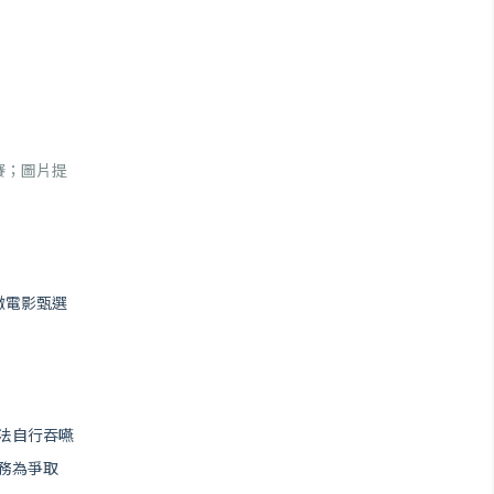
賽；圖片提
微電影甄選
法自行吞嚥
任務為爭取