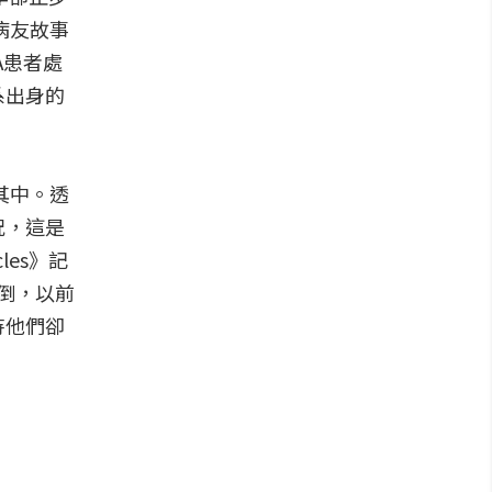
病友故事
A患者處
系出身的
其中。透
況，這是
les》記
倒，以前
待他們卻