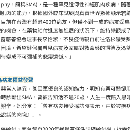
r Atrophy，簡稱SMA)，是一種罕見遺傳性神經肌肉疾病，
制肌肉的能力，根據國外臨床試驗與真實世界數據顯示若
目前在台灣有超過400位病友，但僅不到一成的病友受
療的機會，在藥物給付進度無進展的狀況下，維持樂觀成
之窗慈善協會理事長李怡潔，不畏疫情親自前往洛杉磯受
的困境，希望健保署看見病友及家屬對救命藥的期待及渴
期待變成不可彌補的悲凄遺憾。」
為病友權益發聲
有與常人無異，甚至更優良的認知能力，明知有藥可醫卻
時診斷出SMA，曾被告知活不過20歲，人生一度陷入黑
與艱辛，她分享：「曾有病友接受採訪時表示，由於被疾
能說話的肉塊』」。
健保給付，而台灣自2020年通過有條件限縮給付後，近兩