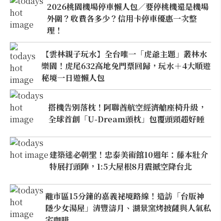
2026桃園機場停車懶人包／要停桃機還是機場
外圍？收費各多少？信用卡停車優惠一次整
理！
【雲林親子玩水】全台唯一「虎爺主題」叢林水
樂園！虎尾632高地免門票回歸，玩水＋4大順遊
秘境一日遊懶人包
搭機告別落枕！阿聯酋航空經濟艙座椅升級，
全球首創「U-Dream頭枕」包覆頭頸超好睡
建築迷必朝聖！忠泰美術館10週年：藤本壯介
特展打頭陣，1:5大屋根8月震撼空降台北
離市區15分鐘的嘉義祕境路線！造訪「台版神
隱少女湯屋」清豐濤月、湖景窯烤披薩與人氣私
宅咖啡