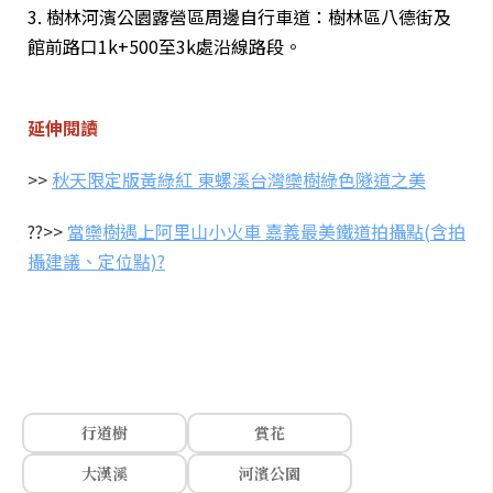
3. 樹林河濱公園露營區周邊自行車道：樹林區八德街及
館前路口1k+500至3k處沿線路段。
延伸閱讀
>>
秋天限定版黃綠紅 東螺溪台灣欒樹綠色隧道之美
??>>
當欒樹遇上阿里山小火車 嘉義最美鐵道拍攝點(含拍
攝建議、定位點)?
行道樹
賞花
大漢溪
河濱公園