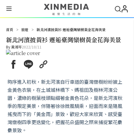
搜尋
首頁
>
旅遊
>
新北河濱披黃衫 邂逅臺灣欒樹黃金花海美景
新北河濱披黃衫 邂逅臺灣欒樹黃金花海美景
By
黃湘芩
2022/10/11
時序進入初秋，新北河濱自行車道的臺灣欒樹紛紛披上
金黃色衣裝，在土城城林橋下、媽祖田及樹林河濱公
園，濃綠的樹葉枝頭點綴著金黃色花朵，是新北河濱秋
季的限定美景，伴隨著徐徐微風騎乘，迎面而來是隨風
搖曳而下的「黃金雨」景致，歡迎大家來欣賞、感受臺
灣欒樹四季更迭變化，把握花朵盛開之際來捕捉繁花纍
纍景致。