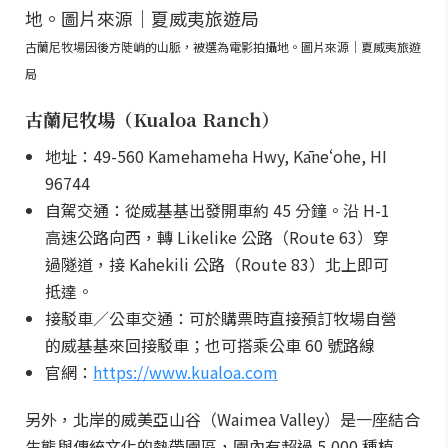
古蘭尼牧場因後方陡峭的山脈，被選為電影拍攝地。圖片來源｜夏威夷旅遊
局
古蘭尼牧場（Kualoa Ranch）
地址：49-560 Kamehameha Hwy, Kāneʻohe, HI
96744
自駕交通：從威基基出發開車約 45 分鐘。沿 H-1
高速公路向西，轉 Likelike 公路（Route 63）穿
過隧道，接 Kahekili 公路（Route 83）北上即可
抵達。
接駁車／公車交通：可於購票時直接預訂牧場自營
的威基基來回接駁車；也可搭乘公車 60 號路線
官網：
https://www.kualoa.com
另外，北岸的威美亞山谷（Waimea Valley）是一座結合
生態與傳統文化的熱帶園區，園內有超過 5,000 種植