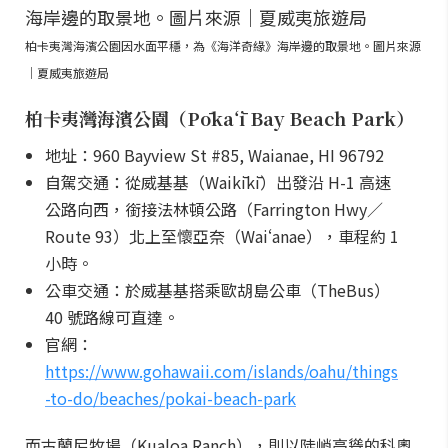
柏卡夷灣海濱公園因水面平穩，為《海洋奇緣》海岸邊的取景地。圖片來源
｜夏威夷旅遊局
柏卡夷灣海濱公園（Pōkaʻī Bay Beach Park）
地址：960 Bayview St #85, Waianae, HI 96792
自駕交通：從威基基（Waikīkī）出發沿 H-1 高速
公路向西，銜接法林頓公路（Farrington Hwy／
Route 93）北上至懷亞奈（Waiʻanae），車程約 1
小時。
公車交通：於威基基搭乘歐胡島公車（TheBus）
40 號路線可直達。
官網：
https://www.gohawaii.com/islands/oahu/things
-to-do/beaches/pokai-beach-park
而古蘭尼牧場（Kualoa Ranch），則以陡峭高聳的科奧