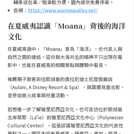
轉乘或包車／租車較方便。園內提供免費停車。
官網：
https://www.waimeavalley.net/
在夏威夷認識「Moana」背後的海洋
文化
在夏威夷語中，「Moana」意為「海洋」，也代表人與
自然之間的連結。這份與大海共生的精神不只出現在電
影中，也能在夏威夷的相關景點與體驗中看見。
推薦親子旅客前往歐胡島的奧拉尼迪士尼度假飯店
（Aulani, A Disney Resort & Spa），與莫娜見面合影，
並參加營火故事與兒童活動。
若想進一步了解玻里尼西亞文化，也可走訪位於歐胡島
北岸萊耶（Lāʻie）的玻里尼西亞文化中心（Polynesian
Cultural Center），這是認識玻里尼西亞文化的代表性
景點之一。園區內設有夏威夷、薩摩亞、東加、斐濟、