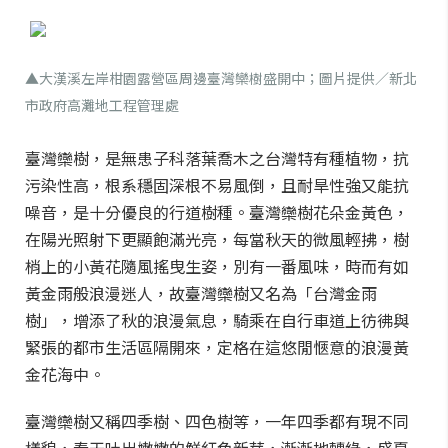
▲大漢溪左岸柑園露營區周邊臺灣欒樹盛開中；圖片提供／新北
市政府高灘地工程管理處
臺灣欒樹，是無患子科落葉喬木之台灣特有種植物，抗
污染性高，根系穩固深根不易風倒，且耐旱性強又能抗
噪音，是十分優良的行道樹種。臺灣欒樹花朵金黃色，
在陽光照射下更顯飽滿光亮，每當秋天的微風輕拂，樹
梢上的小黃花隨風搖曳生姿，別有一番風味，時而有如
黃金雨般浪漫迷人，故臺灣欒樹又名為「台灣金雨
樹」，增添了秋的浪漫氣息，騎乘在自行車道上彷彿與
緊張的都市生活區隔開來，定格在這悠閒愜意的浪漫黃
金花海中。
臺灣欒樹又稱四季樹、四色樹等，一年四季都有現不同