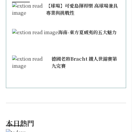
【球場】可愛島揮桿樂 高球場兼具
專業與挑戰性
海南-東方夏威夷的五大魅力
德國老將Bracht 鐵人世錦賽第
九完賽
本日熱門