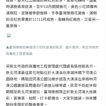
樣貌，春天吐出嫩嫩的鮮紅色新芽，漸漸地轉綠，盛夏
時滿樹青翠欲滴，至9?10月間開黃花，黃色小花燦爛佈
滿樹冠，並隨著季節推移，冬季臺灣欒樹花謝後，滿樹
的淡紅色果實於11?12月成熟，漸轉為紅褐色，又是另一
番景緻。
▲臺灣欒樹的美增添了初秋浪漫的氣息；圖片提供／新北市政府
高灘地工程管理處
另新北市政府高灘地工程管理處代理處長張修銘表示，
新北河濱最佳賞花地點位於大漢溪右岸城林橋下河濱公
園綠地、媽祖田河濱公園沿線步道及大漢溪左岸樹林河
濱公園露營區周邊自行車道沿線等處，民眾不妨趁休假
期間至新北河濱遊玩，臺灣欒樹現正於新北河濱大放異
彩，賞美景、拍照、打卡都適合，大家別錯過，快來體
驗秋季限定的豔黃美景。