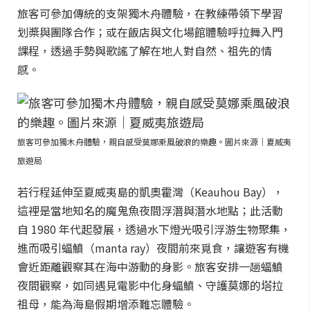
旅客可參加傳統的支架獨木舟體驗，在教練帶領下學習
划槳與團隊合作；或在飯店與文化場館體驗呼拉舞入門
課程，透過手勢與歌謠了解在地人對自然、祖先的情
感。
旅客可參加獨木舟體驗，親自感受莫娜乘風破浪的樂趣。圖片來源｜夏威夷
旅遊局
若行程延伸至夏威夷島的凱奧霍灣（Keauhou Bay），
這裡是當地知名的魔鬼魚夜間浮潛與潛水地點；此活動
自 1980 年代起發展，透過水下燈光吸引浮游生物聚集，
進而吸引蝠鱝（manta ray）夜間前來覓食，讓遊客有機
會近距離觀察其在海中游動的身影。旅客安排一趟蝠鱝
夜間觀察，如同遇見電影中化身蝠鱝、守護莫娜的塔拉
祖母，能為海島假期增添難忘體驗。