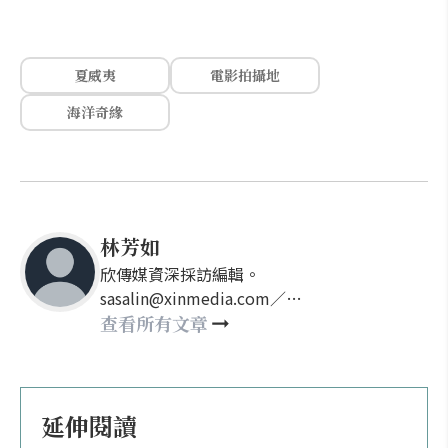
夏威夷
電影拍攝地
海洋奇緣
林芳如
欣傳媒資深採訪編輯。
sasalin@xinmedia.com／
happy21917@gmail.com
查看所有文章
延伸閱讀