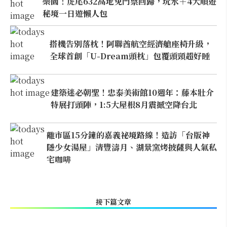
樂園！虎尾632高地免門票回歸，玩水＋4大順遊
秘境一日遊懶人包
搭機告別落枕！阿聯酋航空經濟艙座椅升級，
全球首創「U-Dream頭枕」包覆頭頸超好睡
建築迷必朝聖！忠泰美術館10週年：藤本壯介
特展打頭陣，1:5大屋根8月震撼空降台北
離市區15分鐘的嘉義祕境路線！造訪「台版神
隱少女湯屋」清豐濤月、湖景窯烤披薩與人氣私
宅咖啡
接下篇文章