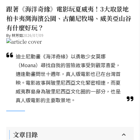
跟著《海洋奇緣》電影玩夏威夷！3大取景地
柏卡夷灣海濱公園、古蘭尼牧場、威美亞山谷
有什麼好玩？
By
林芳如
2026/07/09
迪士尼動畫《海洋奇緣》以勇敢少女莫娜
（Moana）尋找自我的冒險故事受到觀眾喜愛，
適逢動畫問世十週年，真人版電影也已在台灣首
映。電影故事與玻里尼西亞文化緊密相連，而夏
威夷群島身為玻里尼西亞文化圈的一部分，也是
真人版電影的主要取景地。
文章目錄