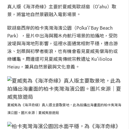
真人版《海洋奇緣》主要於夏威夷歐胡島（Oʻahu）取
景，將當地自然景觀融入電影場景。
歐胡島西岸的柏卡夷灣海濱公園（Pōkaʻī Bay Beach
Park），是片中出海與獨木舟航行場景的拍攝地，受防
波堤與海灣地形影響，這裡水面通常相對平穩，適合游
泳、划槳與初學者衝浪，也有機會看見夏威夷僧海豹或
綠蠵龜。周邊還可見夏威夷傳統宗教遺址 Kuʻilioloa
Heiau，兼具自然景觀與文化意義。
夏威夷為《海洋奇緣》真人版主要取景地，此為拍攝出海畫面的柏卡夷灣海
濱公園。圖片來源｜夏威夷旅遊局