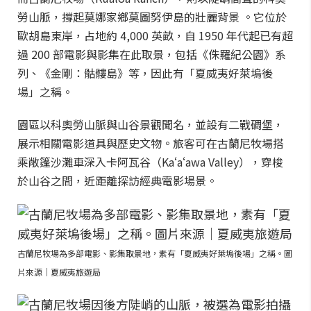
勞山脈，撐起莫娜家鄉莫圖努伊島的壯麗背景 。它位於
歐胡島東岸，占地約 4,000 英畝，自 1950 年代起已有超
過 200 部電影與影集在此取景，包括《侏羅紀公園》系
列、《金剛：骷髏島》等，因此有「夏威夷好萊塢後
場」之稱。
園區以科奧勞山脈與山谷景觀聞名，並設有二戰碉堡，
展示相關電影道具與歷史文物。旅客可在古蘭尼牧場搭
乘敞篷沙灘車深入卡阿瓦谷（Kaʻaʻawa Valley），穿梭
於山谷之間，近距離探訪經典電影場景。
古蘭尼牧場為多部電影、影集取景地，素有「夏威夷好萊塢後場」之稱。圖
片來源｜夏威夷旅遊局