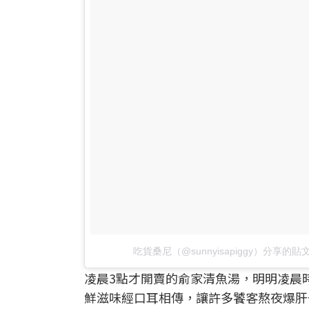
吃貨桑尼（@sunnyisapiggy）分享的貼
凌晨3點才開賣的俞家清魚湯，明明凌晨
鮮滋味經口耳相傳，讓許多饕客熬夜爆肝