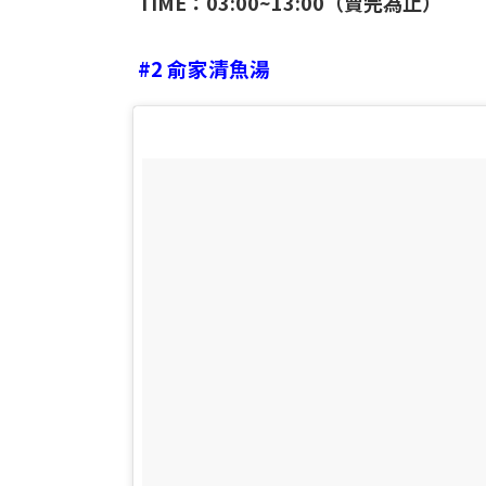
TIME：03:00~13:00（賣完為止）
#2 俞家清魚湯