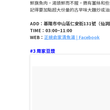
鮮旗魚肉，湯頭鮮而不腥，撒有薑絲和些許
記得要加點超大份量的古早味大麵炒或油
ADD：基隆市中山區仁安街131號（仙
TIME：03:00~11:00
WEB：
正統俞家清魚湯 | Facebook
#3 周家豆漿