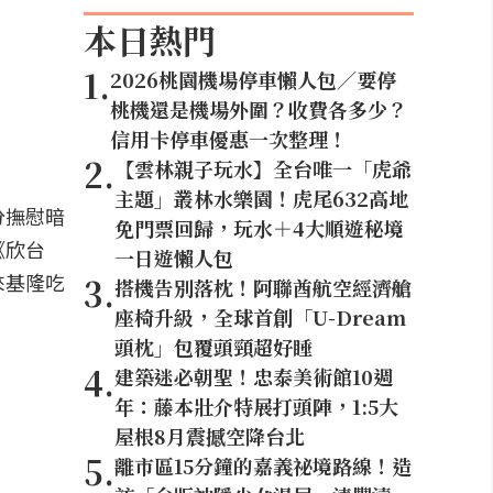
本日熱門
1
.
2026桃園機場停車懶人包／要停
桃機還是機場外圍？收費各多少？
信用卡停車優惠一次整理！
2
.
【雲林親子玩水】全台唯一「虎爺
主題」叢林水樂園！虎尾632高地
分撫慰暗
免門票回歸，玩水＋4大順遊秘境
《欣台
一日遊懶人包
來基隆吃
3
.
搭機告別落枕！阿聯酋航空經濟艙
座椅升級，全球首創「U-Dream
頭枕」包覆頭頸超好睡
4
.
建築迷必朝聖！忠泰美術館10週
年：藤本壯介特展打頭陣，1:5大
屋根8月震撼空降台北
5
.
離市區15分鐘的嘉義祕境路線！造