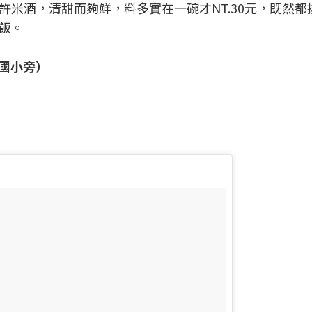
米酒，清甜而夠鮮，料多實在一碗才NT.30元，既然都
飯。
洞國小旁）