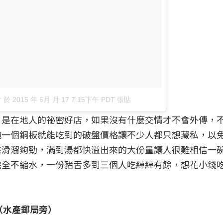
片
於
2015 年 6月 月 17 7:15下午 PDT
張貼
」是在地人的祕密好店，如果沒有什麼交情才不會外傳，
碗一個銅板就能吃到的破盤價格讓不少人都只想藏私，以
來滑溜夠勁，滿到湯都快溢出來的大份量讓人很難相信一
完全不縮水，一份豬舌多到三個人吃綽綽有餘，想花小錢
號（水產郵局旁）