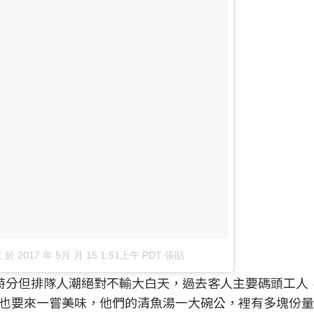
文
於
2017 年 5月 月 15 1:51上午 PDT
張貼
時分但排隊人潮絕對不輸大白天，過去客人主要碼頭工人
也要來一嘗美味，他們的清魚湯一大碗公，裡有多塊份量