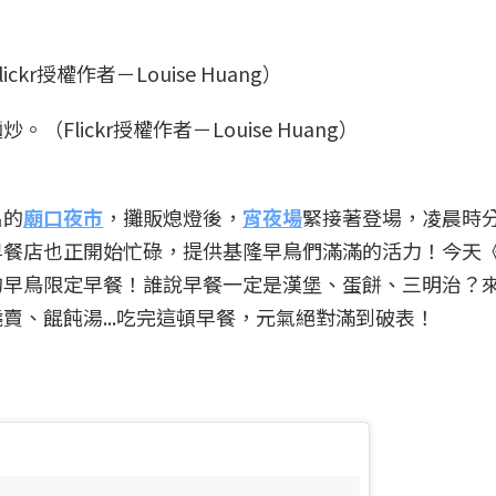
lickr授權作者－Louise Huang）
名的
廟口夜市
，攤販熄燈後，
宵夜場
緊接著登場，凌晨時
早餐店也正開始忙碌，提供基隆早鳥們滿滿的活力！今天
的早鳥限定早餐！誰說早餐一定是漢堡、蛋餅、三明治？
賣、餛飩湯...吃完這頓早餐，元氣絕對滿到破表！