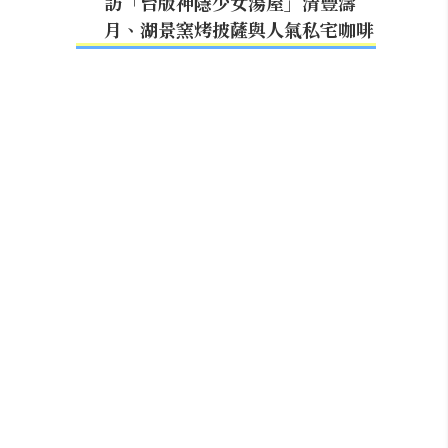
訪「台版神隱少女湯屋」清豐濤
月、湖景窯烤披薩與人氣私宅咖啡