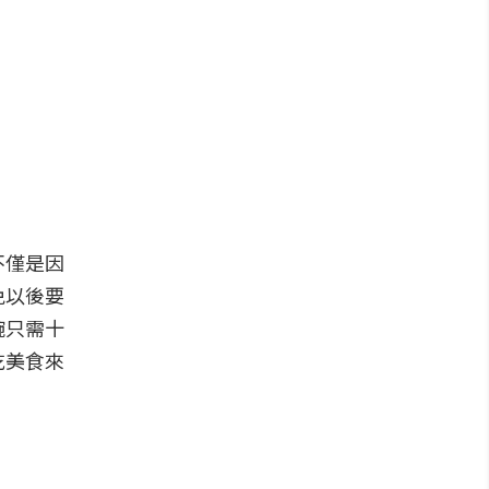
不僅是因
免以後要
碗只需十
吃美食來