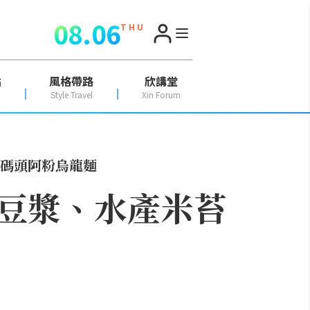
08.06
T H U
點
風格帶路
欣講堂
Style Travel
Xin Forum
碼頭阿粉烏龍麵
豆漿、水產米苔