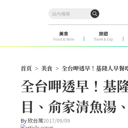
美食
旅遊
Food & Wine
Travel & Exp
首頁
>
美食
>
全台呷透早！基隆人早餐
全台呷透早！基
目、俞家清魚湯
By
欣台灣
2017/09/09