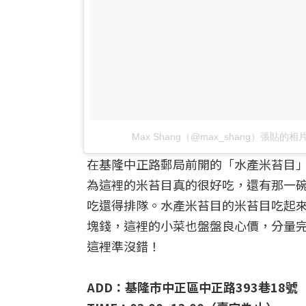
Max Shang（@max_shang）張貼的相
在基隆中正路郵局前開的「水產米苔目
為這裡的米苔目真的很好吃，還有那一
吃還得排隊。水產米苔目的米苔目吃起
塊錢，這裡的小菜也盤盤良心價，分量
這裡準沒錯！
ADD：基隆市中正區中正路393巷18