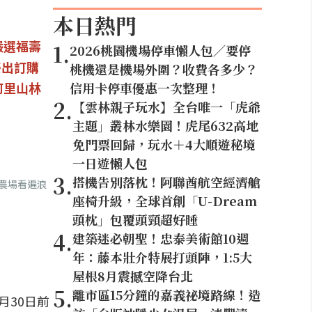
本日熱門
嚴選福壽
1
.
2026桃園機場停車懶人包／要停
祭出訂購
桃機還是機場外圍？收費各多少？
阿里山林
信用卡停車優惠一次整理！
2
.
【雲林親子玩水】全台唯一「虎爺
主題」叢林水樂園！虎尾632高地
免門票回歸，玩水＋4大順遊秘境
一日遊懶人包
3
.
搭機告別落枕！阿聯酋航空經濟艙
大農場看遍浪
座椅升級，全球首創「U-Dream
頭枕」包覆頭頸超好睡
4
.
建築迷必朝聖！忠泰美術館10週
年：藤本壯介特展打頭陣，1:5大
屋根8月震撼空降台北
5
.
離市區15分鐘的嘉義祕境路線！造
月30日前