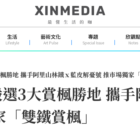
生活
藝術文化
專題
欣觀
Lifestyle
Art Pulse
Special Issue
Notes
楓勝地 攜手阿里山林鐵ｘ藍皮解憂號 推市場獨家
選3大賞楓勝地 攜
家「雙鐵賞楓」