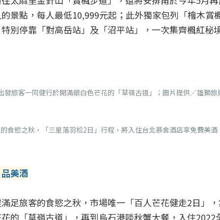
往太麻里金針山「賞楓步道」，還將安排甫於今年5月再
景點，每人最低10,999元起；此外獨家包列「檜木賞
，特別停靠「對高岳站」及「沼平站」，一次集齊楓紅秘
出發旅客一同健行於開滿銀白色芒花的「草嶺古道」；圖片提供／雄獅旅
的食慾之秋，「三星落羽松2日」行程，將入住台北慕舍酒店享免費美酒
、品美酒
滿足旅客的食慾之秋，市場唯一「百人芒花健走2日」，
花的「草嶺古道」，再到烏石港啖秋蟹大餐，入住2022