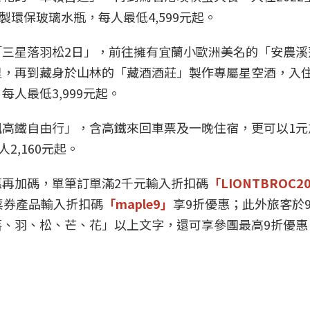
特製環保玻璃水瓶，每人最低4,599元起。
三星落羽松2日」，前往擁有宜蘭小歐洲美名的「安農溪
里，再到藏身於山林的「藏酒酒莊」製作專屬星空酒，入
人最低3,999元起。
高鐵自由行」，含高鐵來回車票及一晚住宿，更可以1元
2,160元起。
再加碼，單筆訂單滿2千元輸入折扣碼
「LIONTBROC2
票券產品輸入折扣碼
「maple9」
享9折優惠；此外旅客於9
、羽、松、芒、花」以上文字，還可享參團最高9折優惠