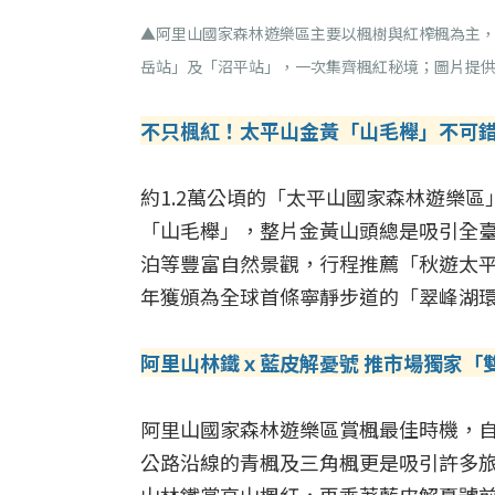
▲阿里山國家森林遊樂區主要以楓樹與紅榨楓為主
岳站」及「沼平站」，一次集齊楓紅秘境；圖片提
不只楓紅！太平山金黃「山毛櫸」不可
約1.2萬公頃的「太平山國家森林遊樂
「山毛櫸」，整片金黃山頭總是吸引全
泊等豐富自然景觀，行程推薦「秋遊太平
年獲頒為全球首條寧靜步道的「翠峰湖環山
阿里山林鐵ｘ藍皮解憂號 推市場獨家「
阿里山國家森林遊樂區賞楓最佳時機，自
公路沿線的青楓及三角楓更是吸引許多旅