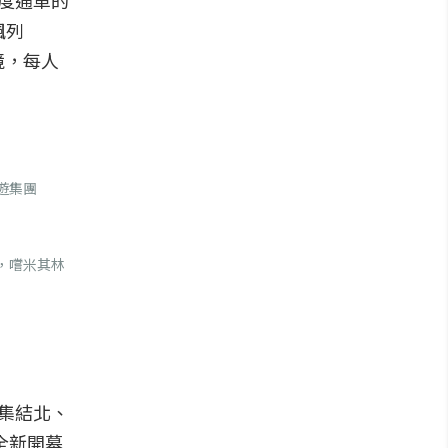
度通車的
楓列
境，每人
遊集團
，嚐米其林
集結北、
全新開幕