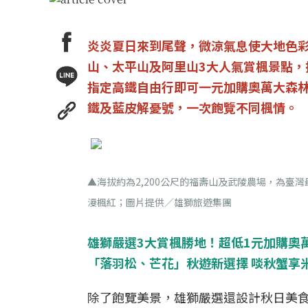
炎炎夏日來到尾聲，微涼氣息使大地色
山、太平山及阿里山3大人氣賞楓景點，
指定高鐵自由行即可一元加購奧萬大森
鐵及藍皮解憂號，一次飽覽不同楓情。
▲海拔約為2,200公尺的福壽山及武陵農場，為臺
漫楓紅；圖片提供／雄獅旅遊集團
雄獅嚴選3大賞楓勝地！超低1元加購奧
「落羽松、芒花」秋遊新選擇 啖秋蟹享
除了飽覽美景，雄獅嚴選還設計秋日美食