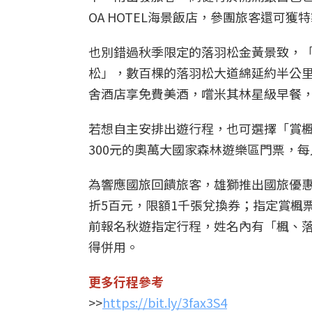
OA HOTEL海景飯店，參團旅客還可獲
也別錯過秋季限定的落羽松金黃景致，「
松」，數百棵的落羽松大道綿延約半公
舍酒店享免費美酒，嚐米其林星級早餐，每
若想自主安排出遊行程，也可選擇「賞楓
300元的奧萬大國家森林遊樂區門票，每人
為響應國旅回饋旅客，雄獅推出國旅優惠
折5百元，限額1千張兌換券；指定賞楓
前報名秋遊指定行程，姓名內有「楓、落
得併用。
更多行程參考
>>
https://bit.ly/3fax3S4