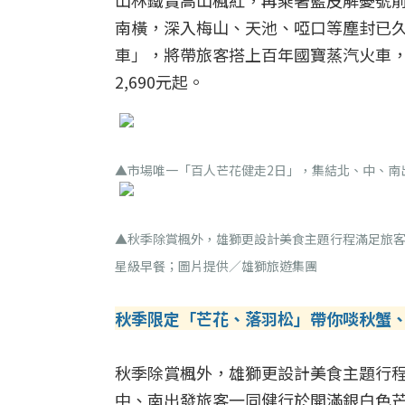
山林鐵賞高山楓紅，再乘著藍皮解憂號前
南橫，深入梅山、天池、啞口等塵封已久的
車」，將帶旅客搭上百年國寶蒸汽火車
2,690元起。
▲市場唯一「百人芒花健走2日」，集結北、中、南
▲秋季除賞楓外，雄獅更設計美食主題行程滿足旅客
星級早餐；圖片提供／雄獅旅遊集團
秋季限定「芒花、落羽松」帶你啖秋蟹
秋季除賞楓外，雄獅更設計美食主題行程
中、南出發旅客一同健行於開滿銀白色芒