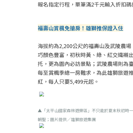
報名指定行程，單筆滿2千元輸入折扣碼
福壽山賞楓免搶房！雄獅推保證入住
海拔約為2,200公尺的福壽山及武陵
巧顏色豐富，初秋時黃、綠、紅交織襯
托，更為園內必訪景點；武陵農場則為
每至賞楓季總一房難求，為此雄獅旅遊推
紅，每人只要5,499元起。
▲「太平山國家森林遊樂區」不只能於夏末秋初時
朝聖；圖片提供／雄獅旅遊集團