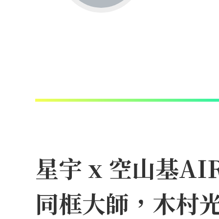
星宇 x 空山基A
同框大師，木村