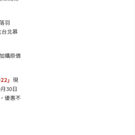
落羽
住台北慕
加購原價
022」
現
月30日
，優惠不