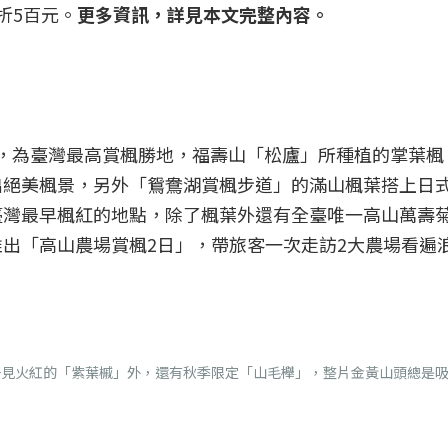
折5百元。
更多資訊，詳見本文完整內容。
農場，為臺灣最高賞楓勝地，福壽山「松廬」所種植的掌葉楓
出絕美楓景，另外「鴛鴦湖賞楓步道」的滿山楓葉搭上日
臺灣最早楓紅的地點，除了楓葉外還有全臺唯一高山萬壽
出「高山農場賞楓2日」，帶旅客一次走訪2大農場看遍
一見火紅的「紫葉槭」外，還有秋季限定「山毛櫸」，整片金黃山頭總是