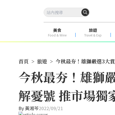
美食
旅遊
Food & Wine
Travel & Exp
首頁
>
旅遊
>
今秋最夯！雄獅嚴選3大賞
今秋最夯！雄獅嚴
解憂號 推市場獨
By
黃湘芩
2022/09/21