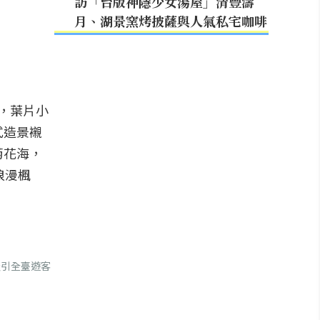
訪「台版神隱少女湯屋」清豐濤
月、湖景窯烤披薩與人氣私宅咖啡
，葉片小
式造景襯
菊花海，
浪漫楓
吸引全臺遊客