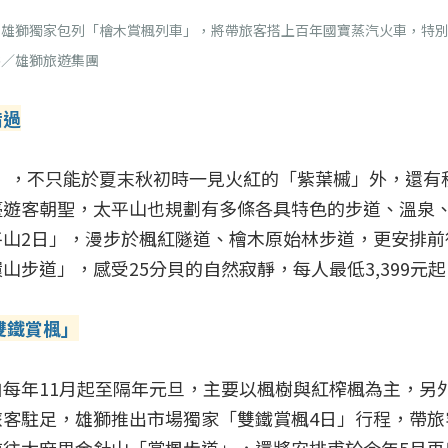
，雄獅獨家包列「檜木賞楓列車」，將帶旅客搭上百年國寶蒸汽火車，特
供／雄獅旅遊集團
錯過
區」，不只能於夏末秋初時一見火紅的「紫葉槭」外，還有
臺遊客朝聖，太平山也規劃有多條各具特色的步道、溫泉
山2日」，漫步於楓紅隧道、檜木原始林步道，更安排前往
步道」，感受25分貝的自然寂靜，每人最低3,399元起
雙鐵賞楓」
每年11月起至隔年元旦，主要以楓樹與紅榨楓為主，另
客駐足，雄獅推出市場獨家「雙鐵賞楓4日」行程，帶旅