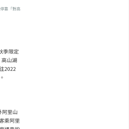
別停靠「對高
秋季限定
、高山湖
2022
。
外阿里山
客乘阿里