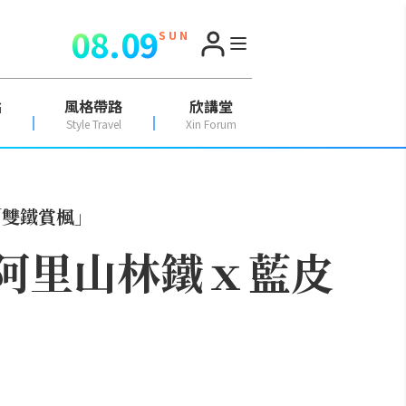
08.09
S U N
點
風格帶路
欣講堂
Style Travel
Xin Forum
「雙鐵賞楓」
手阿里山林鐵ｘ藍皮