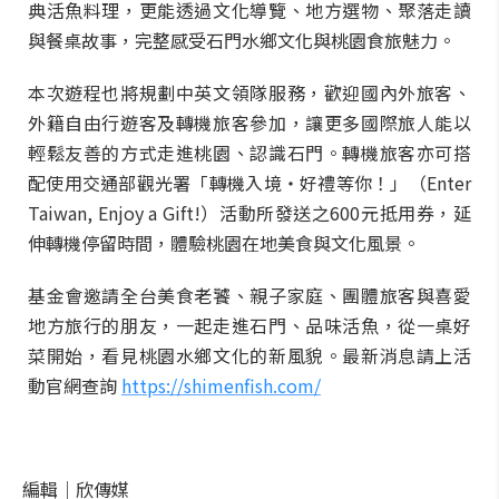
典活魚料理，更能透過文化導覽、地方選物、聚落走讀
與餐桌故事，完整感受石門水鄉文化與桃園食旅魅力。
本次遊程也將規劃中英文領隊服務，歡迎國內外旅客、
外籍自由行遊客及轉機旅客參加，讓更多國際旅人能以
輕鬆友善的方式走進桃園、認識石門。轉機旅客亦可搭
配使用交通部觀光署「轉機入境・好禮等你！」（Enter
Taiwan, Enjoy a Gift!）活動所發送之600元抵用券，延
伸轉機停留時間，體驗桃園在地美食與文化風景。
基金會邀請全台美食老饕、親子家庭、團體旅客與喜愛
地方旅行的朋友，一起走進石門、品味活魚，從一桌好
菜開始，看見桃園水鄉文化的新風貌。最新消息請上活
動官網查詢
https://shimenfish.com/
編輯｜
欣傳媒