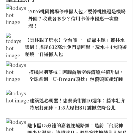
2026桃園機場停車懶人包／要停桃機還是機場
外圍？收費各多少？信用卡停車優惠一次整
理！
【雲林親子玩水】全台唯一「虎爺主題」叢林水
樂園！虎尾632高地免門票回歸，玩水＋4大順遊
秘境一日遊懶人包
搭機告別落枕！阿聯酋航空經濟艙座椅升級，
全球首創「U-Dream頭枕」包覆頭頸超好睡
建築迷必朝聖！忠泰美術館10週年：藤本壯介
特展打頭陣，1:5大屋根8月震撼空降台北
離市區15分鐘的嘉義祕境路線！造訪「台版神
隱少女湯屋」清豐濤月、湖景窯烤披薩與人氣私