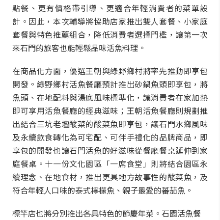
點餐、更有價格帶引導、更適合年輕消費者的菜單設
計。因此，本次輔導將協助店家推出雙人套餐、小家庭
套餐與特色推薦組合，降低消費者選擇門檻，讓第一次
來石門的旅客也能輕鬆品味活魚料理。
在商品化方面，優選王朝與綠野鄉村將率先推動即享包
開發。綠野鄉村活魚餐廳預計推出砂鍋魚頭即享包，將
魚頭、在地配料與湯底風味標準化，讓消費者在家加熱
即可享用活魚餐廳的經典滋味；王朝活魚餐廳則規劃推
出結合三坑老壇酸菜的酸菜魚即享包，讓石門水鄉風味
及永續飲食轉化為可宅配、可伴手禮化的品牌商品，即
享包的開發也讓石門活魚的好滋味從餐廳餐桌延伸到家
庭餐桌。十一份文化園區「一席食堂」則將結合園區永
續理念、在地食材，推出更具地方故事性的酸菜魚，及
符合年輕人口味的泰式檸檬魚、親子最愛的蕃茄魚。
標竿店也將分別推出各具特色的節慶年菜。石園活魚餐