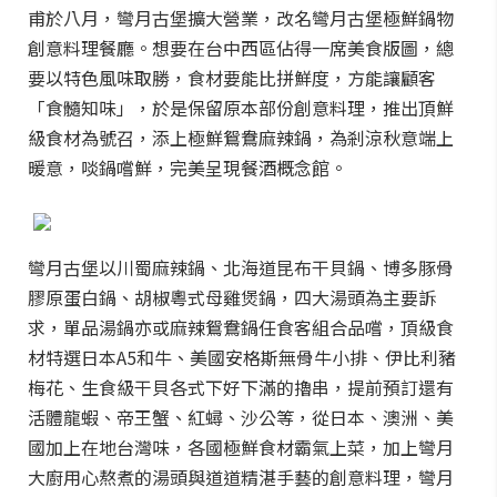
甫於八月，彎月古堡擴大營業，改名彎月古堡極鮮鍋物
創意料理餐廳。想要在台中西區佔得一席美食版圖，總
要以特色風味取勝，食材要能比拼鮮度，方能讓顧客
「食髓知味」，於是保留原本部份創意料理，推出頂鮮
級食材為號召，添上極鮮鴛鴦麻辣鍋，為剎涼秋意端上
暖意，啖鍋嚐鮮，完美呈現餐酒概念館。
彎月古堡以川蜀麻辣鍋、北海道昆布干貝鍋、博多豚骨
膠原蛋白鍋、胡椒粵式母雞煲鍋，四大湯頭為主要訴
求，單品湯鍋亦或麻辣鴛鴦鍋任食客組合品嚐，頂級食
材特選日本A5和牛、美國安格斯無骨牛小排、伊比利豬
梅花、生食級干貝各式下好下滿的擼串，提前預訂還有
活體龍蝦、帝王蟹、紅蟳、沙公等，從日本、澳洲、美
國加上在地台灣味，各國極鮮食材霸氣上菜，加上彎月
大廚用心熬煮的湯頭與道道精湛手藝的創意料理，彎月