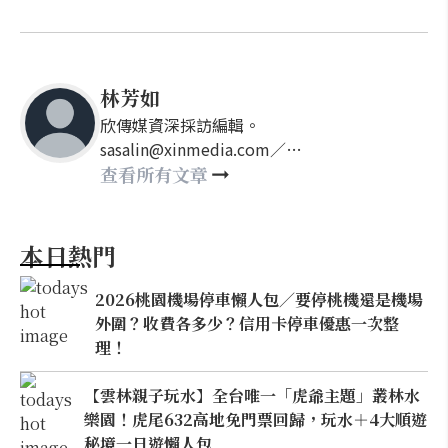
林芳如
欣傳媒資深採訪編輯。
sasalin@xinmedia.com／
happy21917@gmail.com
查看所有文章
本日熱門
2026桃園機場停車懶人包／要停桃機還是機場
外圍？收費各多少？信用卡停車優惠一次整
理！
【雲林親子玩水】全台唯一「虎爺主題」叢林水
樂園！虎尾632高地免門票回歸，玩水＋4大順遊
秘境一日遊懶人包