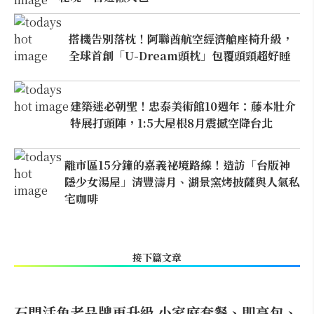
搭機告別落枕！阿聯酋航空經濟艙座椅升級，
全球首創「U-Dream頭枕」包覆頭頸超好睡
建築迷必朝聖！忠泰美術館10週年：藤本壯介
特展打頭陣，1:5大屋根8月震撼空降台北
離市區15分鐘的嘉義祕境路線！造訪「台版神
隱少女湯屋」清豐濤月、湖景窯烤披薩與人氣私
宅咖啡
接下篇文章
石門活魚老品牌再升級 小家庭套餐、即享包、