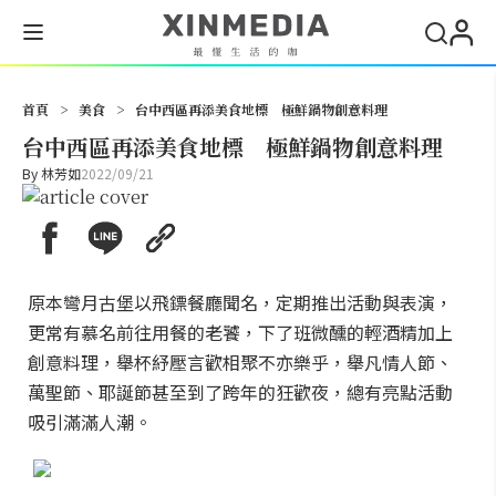
搜尋
首頁
>
美食
>
台中西區再添美食地標 極鮮鍋物創意料理
台中西區再添美食地標 極鮮鍋物創意料理
By
林芳如
2022/09/21
原本彎月古堡以飛鏢餐廳聞名，定期推出活動與表演，
更常有慕名前往用餐的老饕，下了班微醺的輕酒精加上
創意料理，舉杯紓壓言歡相聚不亦樂乎，舉凡情人節、
萬聖節、耶誕節甚至到了跨年的狂歡夜，總有亮點活動
吸引滿滿人潮。