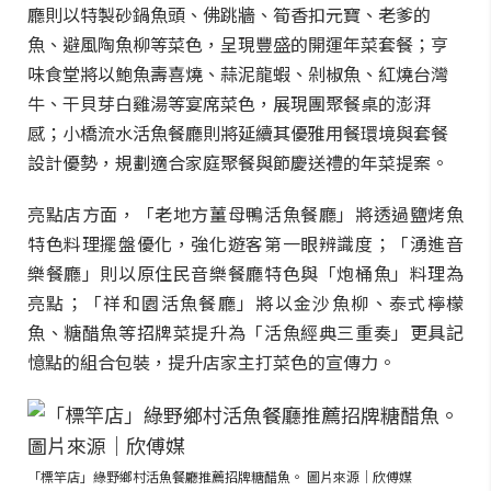
廳則以特製砂鍋魚頭、佛跳牆、筍香扣元寶、老爹的
魚、避風陶魚柳等菜色，呈現豐盛的開運年菜套餐；亨
味食堂將以鮑魚壽喜燒、蒜泥龍蝦、剁椒魚、紅燒台灣
牛、干貝芽白雞湯等宴席菜色，展現團聚餐桌的澎湃
感；小橋流水活魚餐廳則將延續其優雅用餐環境與套餐
設計優勢，規劃適合家庭聚餐與節慶送禮的年菜提案。
亮點店方面，「老地方薑母鴨活魚餐廳」將透過鹽烤魚
特色料理擺盤優化，強化遊客第一眼辨識度；「湧進音
樂餐廳」則以原住民音樂餐廳特色與「炮桶魚」料理為
亮點；「祥和園活魚餐廳」將以金沙魚柳、泰式檸檬
魚、糖醋魚等招牌菜提升為「活魚經典三重奏」更具記
憶點的組合包裝，提升店家主打菜色的宣傳力。
「標竿店」綠野鄉村活魚餐廳推薦招牌糖醋魚。 圖片來源｜欣傅媒