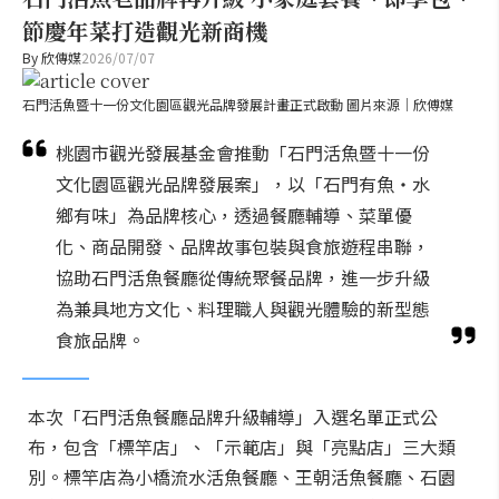
節慶年菜打造觀光新商機
By
欣傳媒
2026/07/07
石門活魚暨十一份文化園區觀光品牌發展計畫正式啟動 圖片來源｜欣傅媒
桃園市觀光發展基金會推動「石門活魚暨十一份
文化園區觀光品牌發展案」，以「石門有魚・水
鄉有味」為品牌核心，透過餐廳輔導、菜單優
化、商品開發、品牌故事包裝與食旅遊程串聯，
協助石門活魚餐廳從傳統聚餐品牌，進一步升級
為兼具地方文化、料理職人與觀光體驗的新型態
食旅品牌。
本次「石門活魚餐廳品牌升級輔導」入選名單正式公
布，包含「標竿店」、「示範店」與「亮點店」三大類
別。標竿店為小橋流水活魚餐廳、王朝活魚餐廳、石園