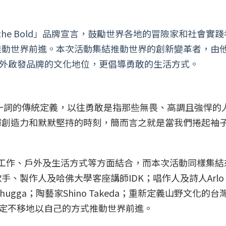
t for the Bold」品牌宣言，鼓勵世界各地的冒險家和社
推動世界前進。本次活動集結推動世界的創新變革者，由
作和戶外啟發品牌的文化地位，更倡導勇敢的生活方式。
普羅大眾對勇敢一詞的傳統定義，以往勇敢是指那些無畏、高調且強
揮創造力和默默堅持的時刻，簡而言之就是當我們捲起袖
方式將工作、戶外及生活方式等方面結合，而本次活動同樣集
製作人及哈佛大學客座講師IDK；唱作人及詩人Arlo P
演Shugga；陶藝家Shino Takeda；重新定義山野文化的
堅定不移地以自己的方式推動世界前進。