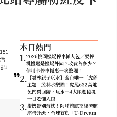
本日熱門
51
1
.
2026桃園機場停車懶人包／要停
念活
桃機還是機場外圍？收費各多少？
g!」
信用卡停車優惠一次整理！
2
.
【雲林親子玩水】全台唯一「虎爺
主題」叢林水樂園！虎尾632高地
免門票回歸，玩水＋4大順遊秘境
一日遊懶人包
3
.
搭機告別落枕！阿聯酋航空經濟艙
座椅升級，全球首創「U-Dream