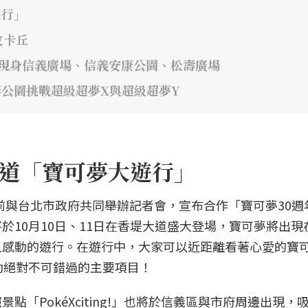
遊行」
皮卡丘
!」 現身信義廣場、信義安康公園、松壽廣場
線形公園挑戰超級超夢X與超級超夢Y
香堤大道「寶可夢大遊行」
夢公司日前與台北市政府共同舉辦記者會，宣布合作「寶可夢30
於10月10日、11日在香堤大道盛大登場，寶可夢將出現
又感動的遊行。在遊行中，大家可以近距離看著心愛的寶
動絕對不可錯過的主要項目！
「PokéXciting!」也將於信義區與市府周邊出現，