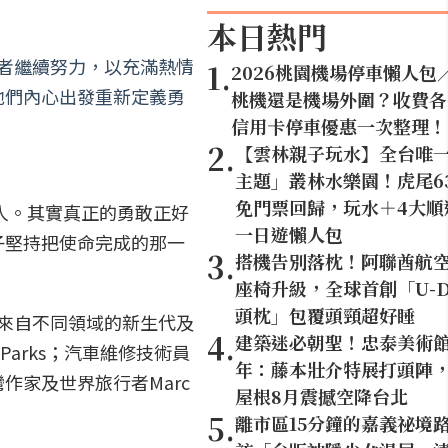
本日熱門
會實踐者繼續努力，以充滿熱情
1
.
2026桃園機場停車懶人包
他們內心出發重新定義勇
桃機還是機場外圍？收費各
信用卡停車優惠一次整理！
2
.
【雲林親子玩水】全台唯
主題」叢林水樂園！虎尾6
免門票回歸，玩水＋4大順
悍的人。其實真正的勇敢正好
一日遊懶人包
子堅持把使命完成的那一
3
.
搭機告別落枕！阿聯酋航
座椅升級，全球首創「U-D
頭枕」包覆頭頸超好睡
結來自不同領域的新生代及
4
.
建築迷必朝聖！忠泰美術館
arks；汽車維修技術員
年：藤本壯介特展打頭陣，1
台灣作家及世界旅行者Marc
屋根8月震撼空降台北
5
.
離市區15分鐘的嘉義祕境