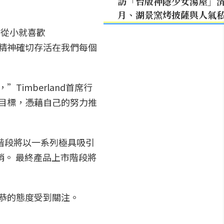
訪「台版神隱少女湯屋」
月、湖景窯烤披薩與人氣
我從小就喜歡
的精神確切存活在我們每個
Timberland首席行
仰和目標，憑藉自己的努力推
階段將以一系列極具吸引
銷。 最終產品上市階段將
不恭的態度受到關注。