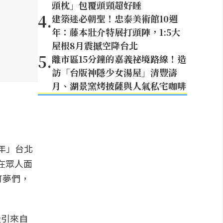
頭枕」包覆頭頸超好睡
4
.
建築迷必朝聖！忠泰美術館10週
年：藤本壯介特展打頭陣，1:5大
屋根8月震撼空降台北
5
.
離市區15分鐘的嘉義祕境路線！造
訪「台版神隱少女湯屋」清豐濤
月、湖景窯烤披薩與人氣私宅咖啡
週年」台北
在眾人面
可夢們，
吸引來自