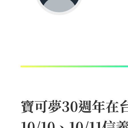
寶可夢30週年在
10/10、10/