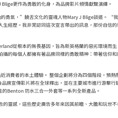
J Blige更作為勇敢的化身，為品牌影片傾情獻聲演繹。
氣，”饒舌文化的靈魂人物Mary J Blige談道。 “
著我的人生經歷。我非常認同這次宣言帶出的訊息，那份自信
rland從根本的無畏基因，旨為新英格蘭的惡劣環境而生，”
道。 “本次拍攝的每個人都擁有著品牌同樣的勇敢精神：帶著信
近消費者的本土體驗。 整個企劃將分為四個階段，預熱
後品牌宣傳影片將在全球釋出，並在主要城市進行游擊行
、標誌性的Benton 防水三合一外套等一系列全新產品。
nd廣告的靈感，這些歷史廣告多年來因其前瞻、大膽和玩世