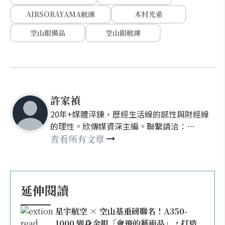
AIRSORAYAMA航線
木村光希
空山銀備品
空山銀航線
許家禎
20年+媒體淬鍊，歷經生活線的感性與財經線
的理性。欣傳媒資深主編。聯繫請洽：
nellyhsu@xinmedia.com
查看所有文章
延伸閱讀
星宇航空 × 空山基重磅聯名！A350-
1000 變身金銀「會飛的藝術品」，打造