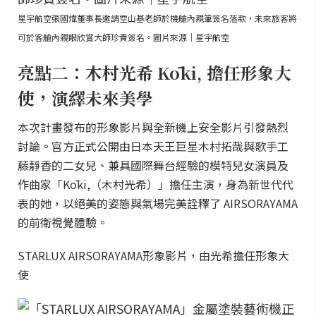
星宇航空張國煒董事長邀請空山基老師於機艙內親筆簽名落款，未來旅客將
可於客艙內親眼欣賞大師珍貴簽名。圖片來源｜星宇航空
亮點二：木村光希 Kōki, 擔任形象大
使，演繹未來美學
本次計畫發布的形象影片與全新機上安全影片引發熱烈
討論。官方正式公開由日本天王巨星木村拓哉與歌手工
藤靜香的二女兒、兼具國際舞台經驗的模特兒女演員及
作曲家「Kōki,（木村光希）」擔任主演，身為新世代代
表的她，以絕美的姿態與氣場完美詮釋了 AIRSORAYAMA
的前衛視覺體驗。
STARLUX AIRSORAYAMA形象影片，由光希擔任形象大
使