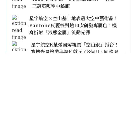
三萬英呎空中藝廊
星宇航空×空山基｜地表最大空中藝術品！
Pantone反覆校對逾10次研發專屬色，機
身折射「液態金屬」流動光澤
星宇航空K董張國煒親駕「空山銀」抵台！
實機光是塗裝與調色就花了8個月，同款限
量模型上架即秒殺
本日熱門
2026桃園機場停車懶人包／要停桃機還是機場
外圍？收費各多少？信用卡停車優惠一次整