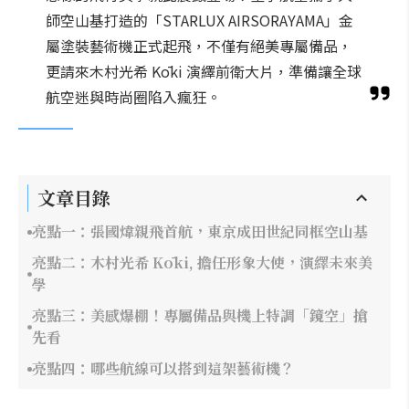
師空山基打造的「STARLUX AIRSORAYAMA」金
屬塗裝藝術機正式起飛，不僅有絕美專屬備品，
更請來木村光希 Kōki 演繹前衛大片，準備讓全球
航空迷與時尚圈陷入瘋狂。
文章目錄
亮點一：張國煒親飛首航，東京成田世紀同框空山基
亮點二：木村光希 Kōki, 擔任形象大使，演繹未來美
學
亮點三：美感爆棚！專屬備品與機上特調「鏡空」搶
先看
亮點四：哪些航線可以搭到這架藝術機？