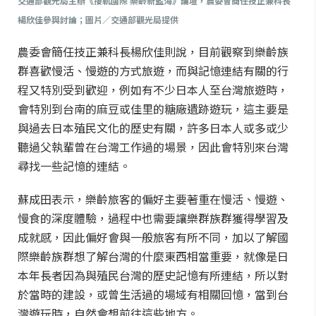
交通部觀光局主辦《接軌國際 樂齡新藍海》論壇，農委會簡任技正兼科長
楊欣佳參與討論；圖片／交通部觀光局提供
農委會簡任技正兼科長楊欣佳則說，目前觀察到樂齡族
群喜歡慢活、慢遊的方式旅遊，而與記憶連結有關的行
程又特別受到歡迎，例如有不少日本人至台灣旅遊時，
會特別到台南的麻豆或佳里的糖廠遺跡遊玩，這主要是
與過去日本殖民文化的歷史有關，許多日本人或多或少
聽過父執輩曾在台灣工作過的場景，因此會特別來台灣
尋找一些記憶的連結。
蘇成田表示，樂齡旅客的偏好主要著重在慢活、慢遊、
慢食的深度體驗，過程中也需要讓樂群族群獲得學習及
成就感，因此偏好會與一般旅客有所不同，加以了解國
際樂齡族群想了解台灣的什麼東西相當重要，就像是日
本年長者因為與殖民台灣的歷史記憶有所連結，所以對
於當時的建設，或曾生活過的場域有相關回憶，當到台
灣遊玩時，自然會想前往這些地方。