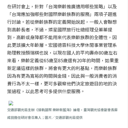
在研討會上，針對「台灣樂齡推廣適用哪些策略」以及
「台灣應加強哪些對國際樂齡族群的服務」兩項子題進
行討論。若從樂齡族群的定義開始說起，一般人會聯想
到高齡長者，不過，燦星國際旅行社總經理殳蓁蓁提
到，高齡或身障都不能用來代表樂齡族群的全體性，因
此更該擴大年齡層。宏國德霖科技大學休閒事業管理系
助理教授顏瑞棋也說，以現在國人的平均壽命80歲左右
來看，樂齡定義從65歲至85歲還有20年的時間，如果重
新定議這樣的族群，將會有更大的利基點，而樂齡族群
因為有更為寬裕的時間與金錢，因此與一般消費者的消
費行為不太一樣，更可多觀察他們決定旅遊目的地的決
策過程，以此思考可多提供什麼服務。
交通部觀光局主辦《接軌國際 樂齡新藍海》論壇，臺灣觀光協會副會長蘇
成田擔任研討會召集人；圖片／交通部觀光局提供