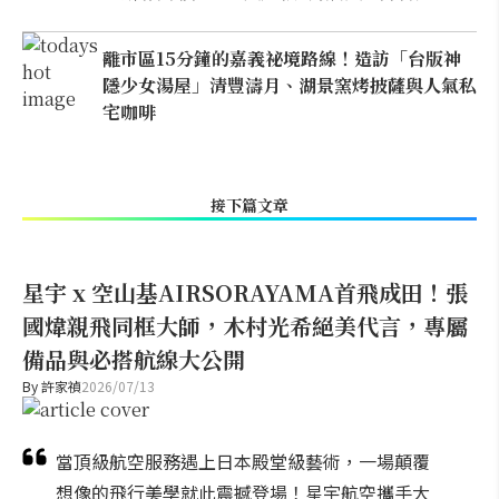
離市區15分鐘的嘉義祕境路線！造訪「台版神
隱少女湯屋」清豐濤月、湖景窯烤披薩與人氣私
宅咖啡
接下篇文章
星宇 x 空山基AIRSORAYAMA首飛成田！張
國煒親飛同框大師，木村光希絕美代言，專屬
備品與必搭航線大公開
By
許家禎
2026/07/13
當頂級航空服務遇上日本殿堂級藝術，一場顛覆
想像的飛行美學就此震撼登場！星宇航空攜手大