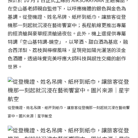
在空山基老師親自監修下，以呼應機體的銀色與金色為
基調。從登機證、姓名吊牌、紙杯到紙巾，讓旅客從登
機那一刻起就沉浸在藝術饗宴中；長程航線更推出專屬
的經濟艙與豪華經濟艙過夜包。此外，機上還提供專屬
特調「空山基特調-鏡空」，以琴酒、甜白酒為基底，融
合西洋梨、荔枝與檸檬風味，呈現宛如陽光灑落的淡金
色酒體，透過味覺完美呼應大師科技與感性交織的創作
世界。
從登機證、姓名吊牌、紙杯到紙巾，讓旅客從登機那一刻起就沉浸在藝術饗
宴中。圖片來源｜星宇航空