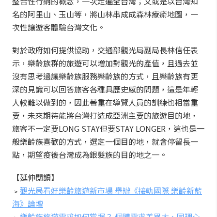
整合性行銷的概念，一次走遍全台灣；又或是以台灣知
名的阿里山、玉山等，將山林串成成森林療瘉地圖，一
次性讓遊客體驗台灣文化。
對於政府如何提供協助，交通部觀光局副局長林信任表
示，樂齡族群的旅遊可以增加對觀光的產值，且過去並
沒有思考過讓樂齡族服務樂齡族的方式，且樂齡族有更
深的見識可以回答旅客各種具歷史感的問題，這是年輕
人較難以做到的，因此著重在導覽人員的訓練也相當重
要，未來期待能將台灣打造成亞洲主要的旅遊目的地，
旅客不一定要LONG STAY但要STAY LONGER，這也是一
般樂齡族喜歡的方式，選定一個目的地，就會停留長一
點，期望疫後台灣成為銀髮族的目的地之一。
【延伸閱讀】
﹥
觀光局看好樂齡旅遊新市場 舉辦《接軌國際 樂齡新藍
海》論壇
﹥
樂齡族旅遊需求如何掌握？ 個體需求差異大、同理心