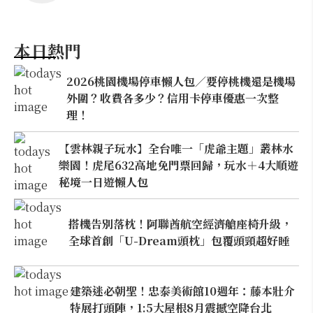
本日熱門
2026桃園機場停車懶人包／要停桃機還是機場
外圍？收費各多少？信用卡停車優惠一次整
理！
【雲林親子玩水】全台唯一「虎爺主題」叢林水
樂園！虎尾632高地免門票回歸，玩水＋4大順遊
秘境一日遊懶人包
搭機告別落枕！阿聯酋航空經濟艙座椅升級，
全球首創「U-Dream頭枕」包覆頭頸超好睡
建築迷必朝聖！忠泰美術館10週年：藤本壯介
特展打頭陣，1:5大屋根8月震撼空降台北