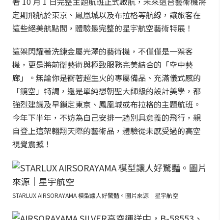
著 10 月 1 日完整主題航班正式啟航，未來這台藝術機將
定期飛航於東京、鳳凰城以及布拉格等航線，讓旅客在
這些絕美航點間，體驗最完整的星宇航空藝術特展！
這架閃耀著洗鍊金屬光澤的藝術機，不僅僅是一架客
機，更是將前衛藝術與極致服務完美結合的「空中藝
廊」。無論你是衝著超生火的專屬備品、充滿儀式感的
「鏡空」特調，還是單純想朝聖大師級的設計美學，都
強烈建議及早鎖定東京、鳳凰城或布拉格的主題航班。
今年下半年，不妨為自己安排一趟別具意義的飛行，親
自登上這架翱翔天際的藝術品，體驗從未感受過的高空
視覺震撼！
STARLUX AIRSORAYAMA 模型讓人好驚豔。圖片來源｜星宇航空