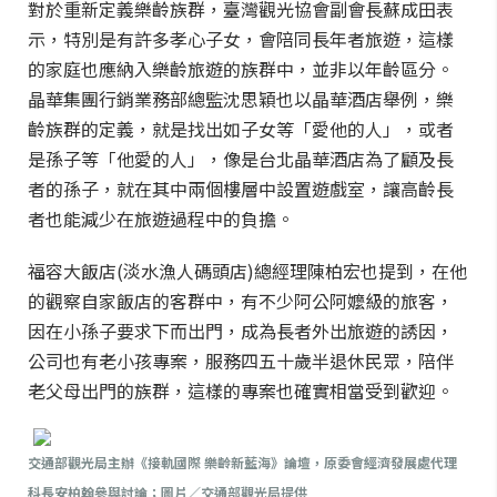
對於重新定義樂齡族群，臺灣觀光協會副會長蘇成田表
示，特別是有許多孝心子女，會陪同長年者旅遊，這樣
的家庭也應納入樂齡旅遊的族群中，並非以年齡區分。
晶華集團行銷業務部總監沈思穎也以晶華酒店舉例，樂
齡族群的定義，就是找出如子女等「愛他的人」，或者
是孫子等「他愛的人」，像是台北晶華酒店為了顧及長
者的孫子，就在其中兩個樓層中設置遊戲室，讓高齡長
者也能減少在旅遊過程中的負擔。
福容大飯店(淡水漁人碼頭店)總經理陳柏宏也提到，在他
的觀察自家飯店的客群中，有不少阿公阿嬤級的旅客，
因在小孫子要求下而出門，成為長者外出旅遊的誘因，
公司也有老小孩專案，服務四五十歲半退休民眾，陪伴
老父母出門的族群，這樣的專案也確實相當受到歡迎。
交通部觀光局主辦《接軌國際 樂齡新藍海》論壇，原委會經濟發展處代理
科長安柏翰參與討論；圖片／交通部觀光局提供