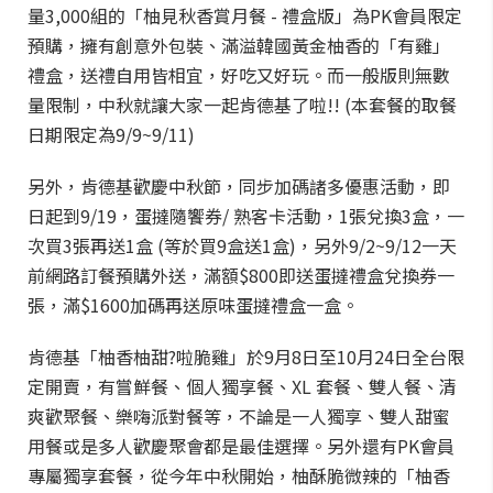
量3,000組的「柚見秋香賞月餐 - 禮盒版」為PK會員限定
預購，擁有創意外包裝、滿溢韓國黃金柚香的「有雞」
禮盒，送禮自用皆相宜，好吃又好玩。而一般版則無數
量限制，中秋就讓大家一起肯德基了啦!! (本套餐的取餐
日期限定為9/9~9/11)
另外，肯德基歡慶中秋節，同步加碼諸多優惠活動，即
日起到9/19，蛋撻隨饗券/ 熟客卡活動，1張兌換3盒，一
次買3張再送1盒 (等於買9盒送1盒)，另外9/2~9/12一天
前網路訂餐預購外送，滿額$800即送蛋撻禮盒兌換券一
張，滿$1600加碼再送原味蛋撻禮盒一盒。
肯德基「柚香柚甜?啦脆雞」於9月8日至10月24日全台限
定開賣，有嘗鮮餐、個人獨享餐、XL 套餐、雙人餐、清
爽歡聚餐、樂嗨派對餐等，不論是一人獨享、雙人甜蜜
用餐或是多人歡慶聚會都是最佳選擇。另外還有PK會員
專屬獨享套餐，從今年中秋開始，柚酥脆微辣的「柚香