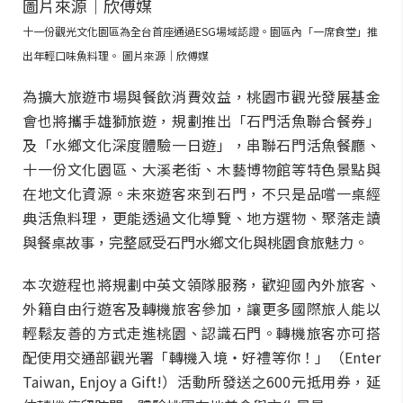
十一份觀光文化園區為全台首座通過ESG場域認證。園區內「一席食堂」推
出年輕口味魚料理。 圖片來源｜欣傅媒
為擴大旅遊市場與餐飲消費效益，桃園市觀光發展基金
會也將攜手雄獅旅遊，規劃推出「石門活魚聯合餐券」
及「水鄉文化深度體驗一日遊」，串聯石門活魚餐廳、
十一份文化園區、大溪老街、木藝博物館等特色景點與
在地文化資源。未來遊客來到石門，不只是品嚐一桌經
典活魚料理，更能透過文化導覽、地方選物、聚落走讀
與餐桌故事，完整感受石門水鄉文化與桃園食旅魅力。
本次遊程也將規劃中英文領隊服務，歡迎國內外旅客、
外籍自由行遊客及轉機旅客參加，讓更多國際旅人能以
輕鬆友善的方式走進桃園、認識石門。轉機旅客亦可搭
配使用交通部觀光署「轉機入境・好禮等你！」（Enter
Taiwan, Enjoy a Gift!）活動所發送之600元抵用券，延