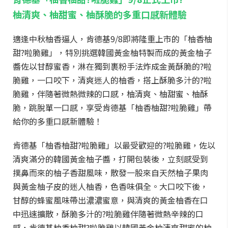
柚清爽、柚甜蜜、柚酥脆的多重口感新體驗
適逢中秋柚香逼人，肯德基9/8即將隆重上市的「柚香柚
甜?啦脆雞」，特別挑選韓國黃金柚特製而成的黃金柚子
醬佐以甘醇蜜香，淋在獨到裹粉手法炸成金黃酥脆的?啦
脆雞，一口咬下，清爽迷人的柚香，搭上酥脆多汁的?啦
脆雞，伴隨著微熱微辣的口感，柚清爽、柚甜蜜、柚酥
脆，跳脫單一口感，享受肯德基「柚香柚甜?啦脆雞」帶
給你的多重口感新體驗！
肯德基「柚香柚甜?啦脆雞」以最受歡迎的?啦脆雞，佐以
清爽滿分的韓國黃金柚子醬，打開包裝後，立刻感受到
撲鼻而來的柚子香甜風味，散發一股來自天然柚子果肉
與黃金柚子皮的迷人柚香，色香味俱全。大口咬下後，
甘醇的蜂蜜風味帶出濃濃蜜意，與清爽的黃金柚香在口
中迅速擴散，酥脆多汁的?啦脆雞伴隨著微熱辛辣的口
感，肯德基柚香柚甜?啦脆雞以韓國黃金柚清爽甜蜜的柚