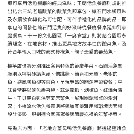
即可享用活魚餐廳的經典滋味；王朝活魚餐廳則規劃推
出結合三坑老壇酸菜的酸菜魚即享包，讓石門水鄉風味
及永續飲食轉化為可宅配、可伴手禮化的品牌商品，即
享包的開發也讓石門活魚的好滋味從餐廳餐桌延伸到家
庭餐桌。十一份文化園區「一席食堂」則將結合園區永
續理念、在地食材，推出更具地方故事性的酸菜魚，及
符合年輕人口味的泰式檸檬魚、親子最愛的蕃茄魚。
標竿店也將分別推出各具特色的節慶年菜。石園活魚餐
廳則以特製砂鍋魚頭、佛跳牆、筍香扣元寶、老爹的
魚、避風陶魚柳等菜色，呈現豐盛的開運年菜套餐；亨
味食堂將以鮑魚壽喜燒、蒜泥龍蝦、剁椒魚、紅燒台灣
牛、干貝芽白雞湯等宴席菜色，展現團聚餐桌的澎湃
感；小橋流水活魚餐廳則將延續其優雅用餐環境與套餐
設計優勢，規劃適合家庭聚餐與節慶送禮的年菜提案。
亮點店方面，「老地方薑母鴨活魚餐廳」將透過鹽烤魚