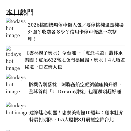
本日熱門
2026桃園機場停車懶人包／要停桃機還是機場
外圍？收費各多少？信用卡停車優惠一次整
理！
【雲林親子玩水】全台唯一「虎爺主題」叢林水
樂園！虎尾632高地免門票回歸，玩水＋4大順遊
秘境一日遊懶人包
搭機告別落枕！阿聯酋航空經濟艙座椅升級，
全球首創「U-Dream頭枕」包覆頭頸超好睡
建築迷必朝聖！忠泰美術館10週年：藤本壯介
特展打頭陣，1:5大屋根8月震撼空降台北