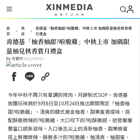
搜尋
首
美
肯德基「柚香柚甜?啦脆雞」中秋上市 加碼限量柚見秋香賞
>
>
頁
食
月禮盒
肯德基「柚香柚甜?啦脆雞」中秋上市 加碼限
量柚見秋香賞月禮盒
By
方雯玲
2022/09/02
今年中秋不再只有單調的烤肉、月餅制式SOP，肯德基
放膽玩味將於9月8日至10月24日推出期間限定「柚香柚
甜?啦脆雞」，清爽的韓式黃金柚香，甜美蜜香提味，搭
配酥脆微辣的?啦脆雞，大口咬下的?啦酥脆感，迸發層層
豐富口感新滋味。入口後舌尖上的清新柚香、甜美蜂蜜
搭上鮮嫩微辣、酥脆多汁的?啦脆雞，柚清爽、柚甜蜜、