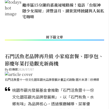
離市區15分鐘的嘉義祕境路線！造訪「台版神
隱少女湯屋」清豐濤月、湖景窯烤披薩與人氣私
宅咖啡
接下篇文章
石門活魚老品牌再升級 小家庭套餐、即享包、
節慶年菜打造觀光新商機
By
欣傳媒
2026/07/07
石門活魚暨十一份文化園區觀光品牌發展計畫正式啟動 圖片來源｜欣傅媒
桃園市觀光發展基金會推動「石門活魚暨十一份
文化園區觀光品牌發展案」，以「石門有魚・水
鄉有味」為品牌核心，透過餐廳輔導、菜單優