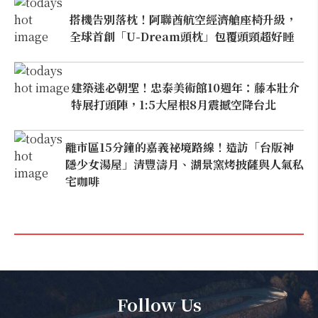
搭機告別落枕！阿聯酋航空經濟艙座椅升級，
全球首創「U-Dream頭枕」包覆頭頸超好睡
建築迷必朝聖！忠泰美術館10週年：藤本壯介
特展打頭陣，1:5大屋根8月震撼空降台北
離市區15分鐘的嘉義祕境路線！造訪「台版神
隱少女湯屋」清豐濤月、湖景窯烤披薩與人氣私
宅咖啡
Follow Us