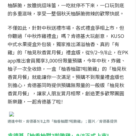
柚酥脆，放膽挑逗味蕾，一吃就停不下來，一口玩到底
的多重滋味，享受一整個秋天柚酥脆微辣的歡聚快感。
不僅如此，針對中秋送禮市場，各式禮盒爭相上市，但
你聽過「中秋炸雞禮盒」嗎？肯德基大玩創意， KUSO
中式水果提盒外包裝，獨家推出滿溢柚香、真的「有
雞」的「柚見秋香賞月餐」禮盒版，從9/2~9/8止，在PK
app推出會員獨享3,000份限量預購，今年中秋，炸雞、
柚子一次全收錄，一盒「柚香柚甜?啦脆雞」的「柚見秋
香賞月餐」就能讓你一次滿足。預購不到限量禮盒版也
別擔心，肯德基同時提供預購無限量的一般版「柚見秋
香賞月餐」，讓家人朋友賞月相聚，創造更多歡聚團圓
新樂趣，一起肯德基了啦!
適逢中秋，肯德基9/8上市「柚香柚甜?啦脆雞」；圖片／肯德基提供
肯德基「柚香柚甜?啦脆雞」9/8正式上市!