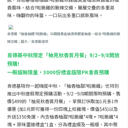
香風味，結合?啦脆雞的脆辣交織，層層交疊的多重滋
味，嗨翻你的味蕾，一口玩出多重口感新風味。
肯德基「柚香柚甜?啦脆雞」以韓國黃金柚清爽甜蜜柚香，結合?啦脆雞的脆
辣交織；圖片／肯德基提供
肯德基中秋限定「柚見秋香賞月餐」9/2~9/8開放
預購!
一般版無限量，3000份禮盒版限PK會員預購
肯德基陪你一起嗨度中秋，「柚香柚甜?啦脆雞」也特別
推出中秋連假限定預購活動，9/2 ~9/8期間限時預購，售
價$499的「柚見秋香賞月餐」，享預訂快取加1元多1件
優惠 (加1元即可獲得一份四塊上校雞塊，價值$45)以及
外送$350免運，內含柚香柚甜?啦脆雞*4塊 + ?啦脆雞*4
塊 + 原味蛋撻禮盒*1盒，分為禮盒版及一般版，其中限