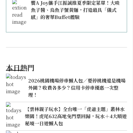
饗A Joy攜手江振誠推夏季限定菜單！大啖
魚子醬、烏魚子蟹黃麵，打造最具「儀式
感」的奢華Buffet體驗
本日熱門
2026桃園機場停車懶人包／要停桃機還是機場
外圍？收費各多少？信用卡停車優惠一次整
理！
【雲林親子玩水】全台唯一「虎爺主題」叢林水
樂園！虎尾632高地免門票回歸，玩水＋4大順遊
秘境一日遊懶人包