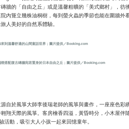
古磚牆的「自由之丘」或是溫馨粗曠的「美式鄉村」，彷
庭院內聳立幾株油桐樹，每到螢火蟲的季節也能在圍牆外
給旅人美好的自然系體驗。
溫馨舒適的山間童話世界；圖片提供／Booking.com
搭配復古磚牆宛若置身於日本自由之丘；圖片提供／Booking.com
立源自於風箏大師李後瑞老師的風箏與畫作，一座座色彩
待翱翔天際的風箏。客房檜香四溢，黃昏時分，小木屋伴
體驗活動，吸引大人小孩一起來回憶童年。