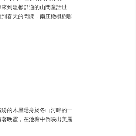
彿來到溫馨舒適的山間童話世
看到春天的閃爍，南庄橄欖樹咖
繽紛的木屋隱身於冬山河畔的一
隨著晚霞，在池塘中倒映出美麗