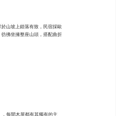
群於山坡上錯落有致，民宿採歐
，彷彿坐擁整座山頭，搭配曲折
。
宿」，每間木屋都有其獨有的主