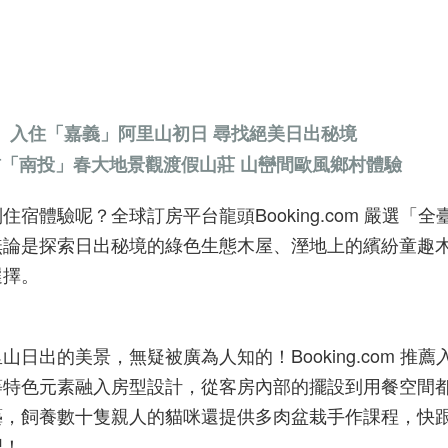
入住「嘉義」阿里山初日 尋找絕美日出秘境
「南投」春大地景觀渡假山莊 山巒間歐風鄉村體驗
宿體驗呢？全球訂房平台龍頭Booking.com 嚴選「
無論是探索日出秘境的綠色生態木屋、溼地上的繽紛童趣
選擇。
日出的美景，無疑被廣為人知的！Booking.com 推
等特色元素融入房型設計，從客房內部的擺設到用餐空間
藝，飼養數十隻親人的貓咪還提供多肉盆栽手作課程，快
吧！