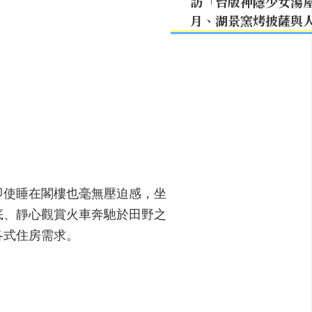
訪「台版神隱少女湯
月、湖景窯烤披薩與
即使睡在閣樓也毫無壓迫感，坐
底、靜心觀賞火車奔馳於田野之
各式住房需求。