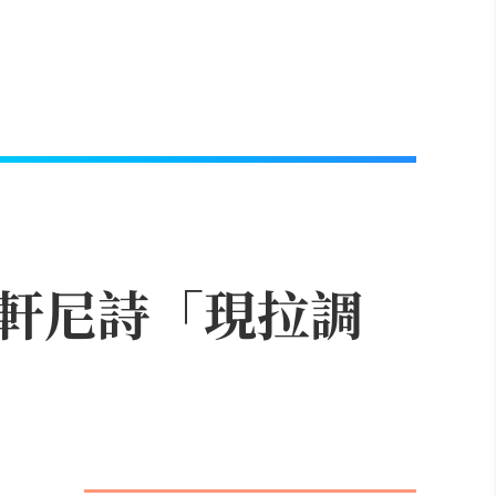
軒尼詩「現拉調