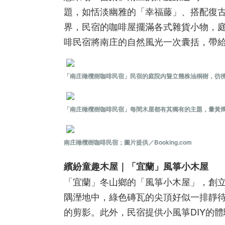
題，如恬淡幽雅的「幸福藤」、搭配復
界，民宿的咖啡屋擺滿各式雜貨小物，
啡民宿將南庄的自然風光一次囊括，帶
「南庄橄欖樹咖啡民宿」民宿的庭院內聳立幾株油桐樹，彷彿來到
「南庄橄欖樹咖啡民宿」每間木屋都有其獨有的主題，暈黃燭燈
南庄橄欖樹咖啡民宿；圖片提供／Booking.com
繽紛童趣木屋｜「宜蘭」風箏小木屋
「宜蘭」冬山鄉的「風箏小木屋」，創
隅溼地中，綠色磚瓦的尖頂好似一排靜
的剪影。此外，民宿提供小風箏DIY的