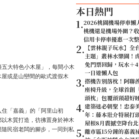
本日熱門
1
.
2026桃園機場停車懶
桃機還是機場外圍？
信用卡停車優惠一次
2
.
【雲林親子玩水】全
主題」叢林水樂園！虎
免門票回歸，玩水＋
全臺五大特色小木屋」，每間小木
一日遊懶人包
木屋或是山巒間的歐式渡假木
3
.
搭機告別落枕！阿聯
座椅升級，全球首創「U
頭枕」包覆頭頸超好
4
.
建築迷必朝聖！忠泰美
薦入住「嘉義」的「阿里山初
年：藤本壯介特展打頭
都以木質打造，彷彿置身於神木
屋根8月震撼空降台北
跟隨民宿老闆的腳步，一同到私
5
.
離市區15分鐘的嘉義