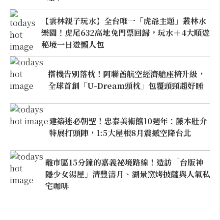
【雲林親子玩水】全台唯一「虎爺主題」叢林水
樂園！虎尾632高地免門票回歸，玩水＋4大順遊
秘境一日遊懶人包
搭機告別落枕！阿聯酋航空經濟艙座椅升級，
全球首創「U-Dream頭枕」包覆頭頸超好睡
建築迷必朝聖！忠泰美術館10週年：藤本壯介
特展打頭陣，1:5大屋根8月震撼空降台北
離市區15分鐘的嘉義祕境路線！造訪「台版神
隱少女湯屋」清豐濤月、湖景窯烤披薩與人氣私
宅咖啡