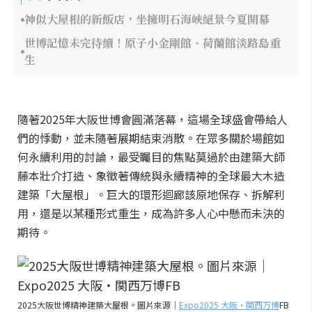
神似大屋根的新飯店，坐擁明石海峽絕景今夏開幕
世博記憶未完待續！原子小金剛館、荷蘭館淡路島重
生
隨著2025年大阪世博會圓滿落幕，這場全球盛會帶給人
們的悸動，並未隨著展期結束消散。在眾多關於場館如
何永續利用的討論，最受矚目的焦點莫過於由建築大師
藤本壯介打造、象徵著傳統與永續精神的全球最大木造
建築「大屋根」。巨大的環形迴廊該原地保存、拆解利
用，還是以某種形式重生，成為許多人心中懸而未決的
期待。
2025大阪世博精神建築大屋根。圖片來源｜
Expo2025 大阪・関西万博
FB