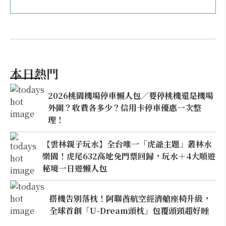
本日熱門
2026桃園機場停車懶人包／要停桃機還是機場
外圍？收費各多少？信用卡停車優惠一次整
理！
【雲林親子玩水】全台唯一「虎爺主題」叢林水
樂園！虎尾632高地免門票回歸，玩水＋4大順遊
秘境一日遊懶人包
搭機告別落枕！阿聯酋航空經濟艙座椅升級，
全球首創「U-Dream頭枕」包覆頭頸超好睡