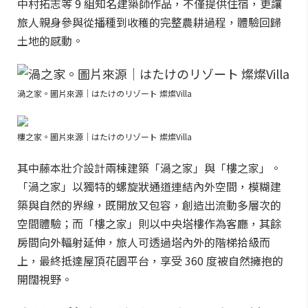
中村拓志等 9 組知名建築師作品，不僅提供住宿，更讓
旅人親身參與從播種到收穫的完整農耕過程，體驗回歸
土地的感動。
渦之家。圖片來源｜はたけのリゾート 燦燦Villa
樓之家。圖片來源｜はたけのリゾート 燦燦Villa
其中藤本壯介設計兩棟建築「渦之家」與「樓之家」。
「渦之家」以獨特的螺旋狀通道連結內外空間，模糊建
築與自然的界線，既開放又包容，創造出流動多層次的
空間體驗；而「樓之家」則以中央塔樓作為客廳，其餘
房間向外輻射延伸，旅人可透過塔內外的階梯拾級而
上，最終抵達屋頂花園平台，享受 360 度被自然擁抱的
開闊視野。