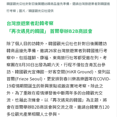
韓國觀光公社針對日後團體訪韓商品搶先準備，邀請台灣旅遊業者到韓國進
行考察；圖片／韓國觀光公社提供
台灣旅遊業者赴韓考察
「再次遇見的韓國」 首爾舉辦B2B商談會
除了個人目的訪韓外，韓國觀光公社也針對日後團體訪
韓商品搶先準備，邀請26家台灣旅遊業者到韓國進行考
察中，包括雄獅、康福、東南旅行社等都受邀在列。考
察團在8月30日出發為期六天，行程不僅包含青瓦台參
訪、韓國觀光宣傳館—好客空間(HiKR Ground)、斐列茲
首爾(Frieze Seoul)，更安排到春川樂高樂園等在COVID-
19疫情期間誕生的新興景點或飯店實地考察。除此之
外，為了重啟在疫情爆發後中斷兩年多的台韓觀光交
流，也藉此次機會，以「再次遇見的韓國」為主題，將
會在首爾舉辦B2B商談會與交流之夜，邀請台韓雙方120
多位觀光產業相關人士參與。