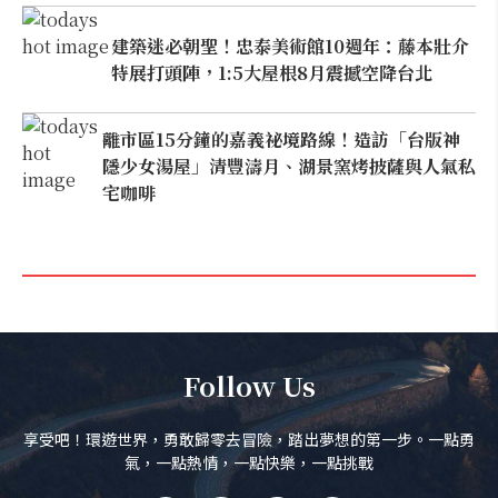
建築迷必朝聖！忠泰美術館10週年：藤本壯介
特展打頭陣，1:5大屋根8月震撼空降台北
離市區15分鐘的嘉義祕境路線！造訪「台版神
隱少女湯屋」清豐濤月、湖景窯烤披薩與人氣私
宅咖啡
Follow Us
享受吧！環遊世界，勇敢歸零去冒險，踏出夢想的第一步。一點勇
氣，一點熱情，一點快樂，一點挑戰