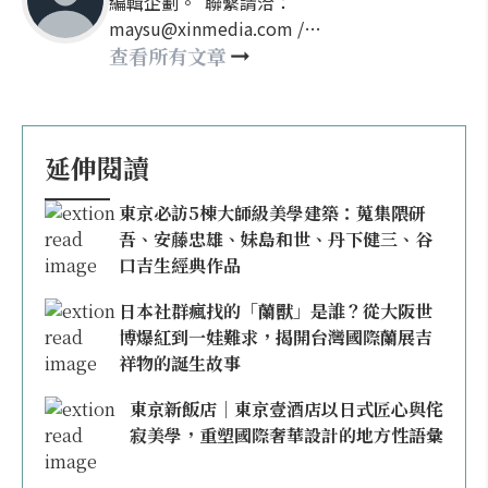
編輯企劃。 聯繫請洽：
maysu@xinmedia.com /
may860527@gmail.com
查看所有文章
延伸閱讀
東京必訪5棟大師級美學建築：蒐集隈研
吾、安藤忠雄、妹島和世、丹下健三、谷
口吉生經典作品
日本社群瘋找的「蘭獸」是誰？從大阪世
博爆紅到一娃難求，揭開台灣國際蘭展吉
祥物的誕生故事
東京新飯店｜東京壹酒店以日式匠心與侘
寂美學，重塑國際奢華設計的地方性語彙