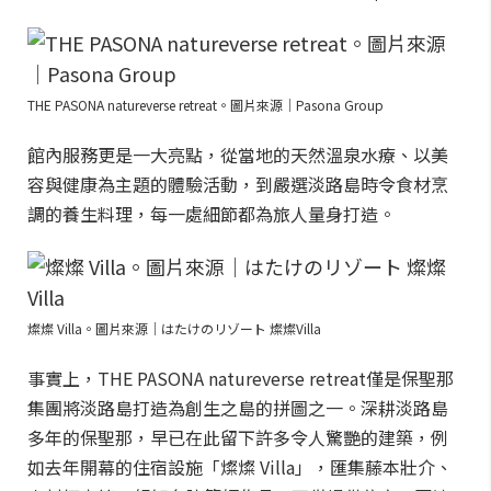
THE PASONA natureverse retreat。圖片來源｜Pasona Group
館內服務更是一大亮點，從當地的天然溫泉水療、以美
容與健康為主題的體驗活動，到嚴選淡路島時令食材烹
調的養生料理，每一處細節都為旅人量身打造。
燦燦 Villa。圖片來源｜はたけのリゾート 燦燦Villa
事實上，THE PASONA natureverse retreat僅是保聖那
集團將淡路島打造為創生之島的拼圖之一。深耕淡路島
多年的保聖那，早已在此留下許多令人驚艷的建築，例
如去年開幕的住宿設施「燦燦 Villa」，匯集藤本壯介、