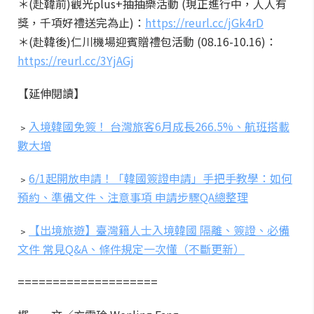
＊(赴韓前)觀光plus+抽抽樂活動 (現正進行中，人人有
獎，千項好禮送完為止)：
https://reurl.cc/jGk4rD
＊(赴韓後)仁川機場迎賓贈禮包活動 (08.16-10.16)：
https://reurl.cc/3YjAGj
【延伸閱讀】
﹥
入境韓國免簽！ 台灣旅客6月成長266.5%、航班搭載
數大增
﹥
6/1起開放申請！「韓國簽證申請」手把手教學：如何
預約、準備文件、注意事項 申請步驟QA總整理
﹥
【出境旅遊】臺灣籍人士入境韓國 隔離、簽證、必備
文件 常見Q&A、條件規定一次懂（不斷更新）
====================