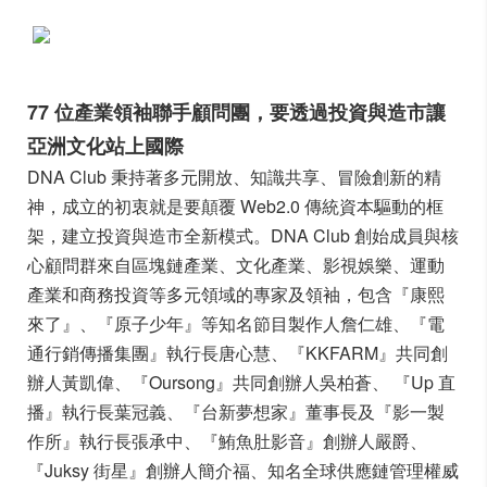
77 位產業領袖聯手顧問團，要透過投資與造市讓
亞洲文化站上國際
DNA Club 秉持著多元開放、知識共享、冒險創新的精
神，成立的初衷就是要顛覆 Web2.0 傳統資本驅動的框
架，建立投資與造市全新模式。
DNA Club 創始成員與核
心顧問群來自區塊鏈產業、文化產業、影視娛樂、運動
產業和商務投資等多元領域的專家及領袖，包含『康熙
來了』、『原子少年』等知名節目製作人詹仁雄、『電
通行銷傳播集團』執行長唐心慧、『KKFARM』共同創
辦人黃凱偉、『Oursong』共同創辦人吳柏蒼、 『Up 直
播』執行長葉冠義、『台新夢想家』董事長及『影一製
作所』執行長張承中、『鮪魚肚影音』創辦人嚴爵、
『Juksy 街星』創辦人簡介福、知名全球供應鏈管理權威