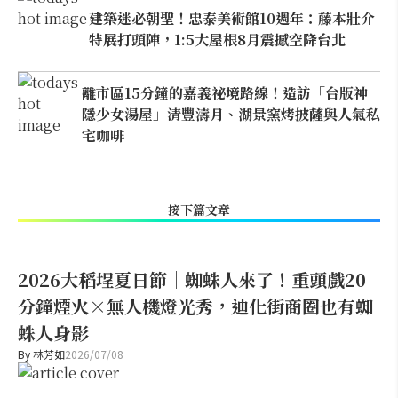
建築迷必朝聖！忠泰美術館10週年：藤本壯介
特展打頭陣，1:5大屋根8月震撼空降台北
離市區15分鐘的嘉義祕境路線！造訪「台版神
隱少女湯屋」清豐濤月、湖景窯烤披薩與人氣私
宅咖啡
接下篇文章
2026大稻埕夏日節｜蜘蛛人來了！重頭戲20
分鐘煙火×無人機燈光秀，迪化街商圈也有蜘
蛛人身影
By
林芳如
2026/07/08