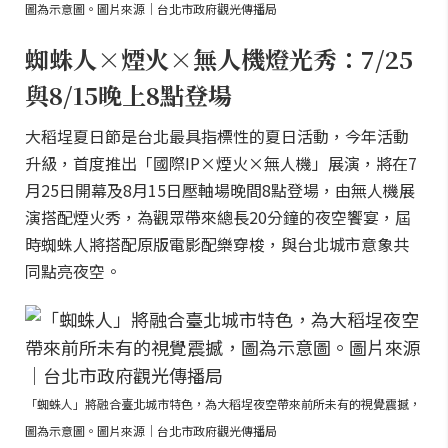
圖為示意圖。圖片來源｜台北市政府觀光傳播局
蜘蛛人×煙火×無人機燈光秀：7/25
與8/15晚上8點登場
大稻埕夏日節是台北最具指標性的夏日活動，今年活動
升級，首度推出「國際IP×煙火×無人機」展演，將在7
月25日開幕及8月15日壓軸場晚間8點登場，由無人機展
演搭配煙火秀，為觀眾帶來總長20分鐘的夜空饗宴，屆
時蜘蛛人將搭配原版電影配樂穿梭，與台北城市意象共
同點亮夜空。
「蜘蛛人」將融合臺北城市特色，為大稻埕夜空帶來前所未有的視覺震撼，
圖為示意圖。圖片來源｜台北市政府觀光傳播局