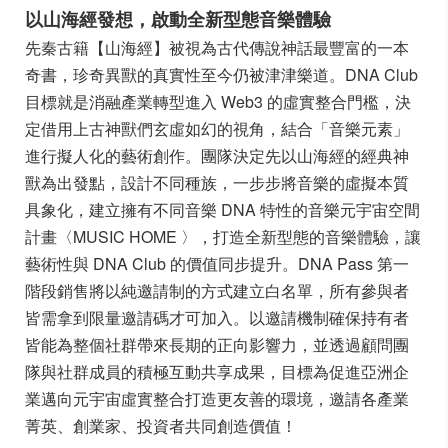
以山海經發想，啟動全新型態音樂體驗
先秦古籍【山海經】被視為古代傳說神話最豐富的一本
奇書，珍奇異獸的真實性至今仍被津津樂道。DNA Club
目標就是消融產業轉型進入 Web3 的虛實整合門檻，決
定借用上古神獸們玄虛如幻的視角，結合「音樂元素」
進行擬人化的藝術創作。
團隊決定先以山海經的經典神
獸為出發點，設計不同種族，一步步將音樂的虛擬本質
具象化，建立擁有不同音樂 DNA 特性的音樂元宇宙空間
計畫〈MUSIC HOME 〉，打造全新型態的音樂體驗，讓
藝術性與 DNA Club 的價值同步提升。
DNA Pass 第一
階段銷售將以純邀請制的方式建立白名單，所有參與者
皆需拿到限量邀請碼才可加入。以邀請機制確保持有者
皆能為整個社群帶來長期的正向影響力，並透過顧問團
隊與社群成員的積極互動共享成果，目標為促進亞洲企
業邁向元宇宙虛實整合打造更友善的環境，邀請各產業
菁英、創業家、投資者共同創造價值！