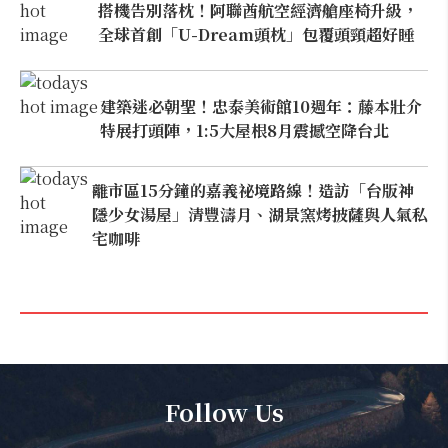
搭機告別落枕！阿聯酋航空經濟艙座椅升級，
全球首創「U-Dream頭枕」包覆頭頸超好睡
建築迷必朝聖！忠泰美術館10週年：藤本壯介
特展打頭陣，1:5大屋根8月震撼空降台北
離市區15分鐘的嘉義祕境路線！造訪「台版神
隱少女湯屋」清豐濤月、湖景窯烤披薩與人氣私
宅咖啡
Follow Us