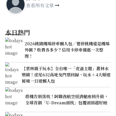
查看所有文章
本日熱門
2026桃園機場停車懶人包／要停桃機還是機場
外圍？收費各多少？信用卡停車優惠一次整
理！
【雲林親子玩水】全台唯一「虎爺主題」叢林水
樂園！虎尾632高地免門票回歸，玩水＋4大順遊
秘境一日遊懶人包
搭機告別落枕！阿聯酋航空經濟艙座椅升級，
全球首創「U-Dream頭枕」包覆頭頸超好睡