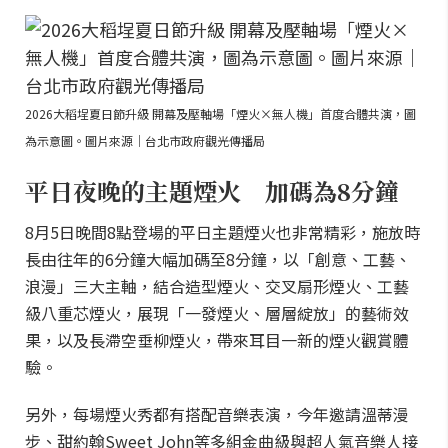
2026大稻埕夏日節升級 開幕及壓軸場「煙火×無人機」首度合體共演，圖
為示意圖。圖片來源｜台北市政府觀光傳播局
平日夜晚的主題煙火 加碼為8分鐘
8月5日晚間8點登場的平日主題煙火也非常精彩，施放時
長由往年的6分鐘大幅加碼至8分鐘，以「創意、工藝、
浪漫」三大主軸，結合造型煙火、交叉扇形煙火、工藝
級八重芯煙火，展現「一發煙火、層層綻放」的藝術效
果，以及長滯空垂柳煙火，帶來耳目一新的煙火觀賞體
驗。
另外，每場煙火秀都有搭配音樂表演，今年邀請溫蒂漫
步、甜約翰Sweet John等多組金曲級與超人氣音樂人接