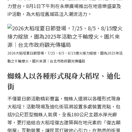
力登台，8月1日下午則在永樂廣場推出在地音樂盛宴及
IP活動，為大稻埕舊城區注入潮流活力。
2026大稻埕夏日節登場，7/25、8/5、8/15煙火接力綻放，圖為2025年活
動之千輪煙火。圖片來源｜台北市政府觀光傳播局
蜘蛛人以各種形式現身大稻埕、迪化
街
不僅夏日節活動精彩豐富，蜘蛛人還將以各種形式現身
大稻埕！活動現場及迪化街區將設置多處裝置亮點，包
括9公尺巨型蜘蛛人氣偶、全長180公尺主題水岸光廊
等，更打造結合大稻埕復古建築與在地元素的「復古顛
倒屋」互動裝置，讓民眾打破地心引力，在熟悉的街景