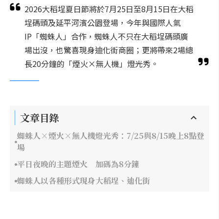
2026大稻埕夏日節將於7月25日至8月15日在大稻
埕碼頭及延平河濱公園登場，今年與國際人氣
IP「蜘蛛人」合作，蜘蛛人不只在大稻埕碼頭廣
場出沒，也驚喜現身迪化街商圈；更將帶來2場總
長20分鐘的「煙火×無人機」燈光秀。
文章目錄
蜘蛛人×煙火×無人機燈光秀：7/25與8/15晚上8點登
場
平日夜晚的主題煙火 加碼為8分鐘
蜘蛛人以各種形式現身大稻埕、迪化街