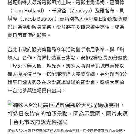
搭配蜘蛛人最新電影即將上映，電影主角湯姆．霍蘭德
（Tom Holland）、千黛亞（Zendaya）及雅各布．貝
塔隆（Jacob Batalon）更特別為大稻埕夏日節錄製專屬
影片為活動暖身宣傳，影片將在多種管道中亮相，成為
夏日節宣傳的彩蛋。
台北市政府觀光傳播局今年活動攜手索尼影業，與「蜘
蛛人」合作，跨界打造夏日焦點，安排2場總長20分鐘的
「煙火×無人機」燈光秀，蜘蛛人將與台北城市意象以
無人機展演呈現，搭配璀璨煙火完美交織，另外還有8分
鐘平日煙火秀及在永樂廣場舉辦的音樂會，邀請大家前
來台北參與這場夏日盛典。
蜘蛛人9公尺高巨型氣偶將於大稻埕碼頭亮相，打造日夜皆宜的拍照景點，