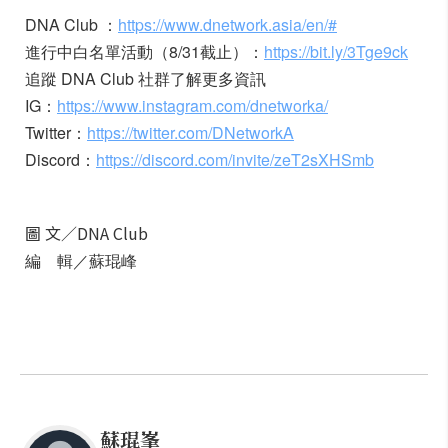
DNA Club ：
https://www.dnetwork.asia/en/#
進行中白名單活動（8/31截止）：
https://bit.ly/3Tge9ck
追蹤 DNA Club 社群了解更多資訊
IG：
https://www.instagram.com/dnetworka/
Twitter：
https://twitter.com/DNetworkA
Discord：
https://discord.com/invite/zeT2sXHSmb
圖 文／DNA Club
編 輯／蘇琨峰
蘇琨峯