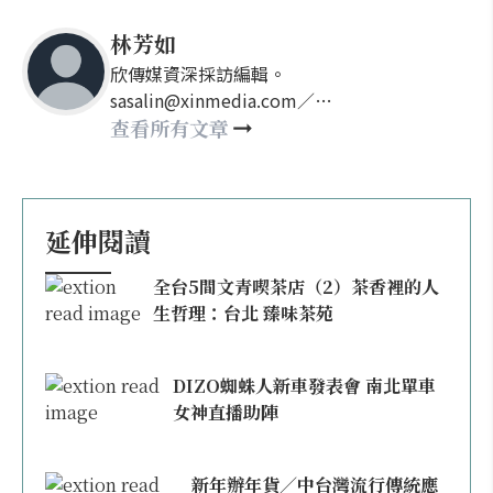
林芳如
欣傳媒資深採訪編輯。
sasalin@xinmedia.com／
happy21917@gmail.com
查看所有文章
延伸閱讀
全台5間文青喫茶店（2）茶香裡的人
生哲理：台北 臻味茶苑
DIZO蜘蛛人新車發表會 南北單車
女神直播助陣
新年辦年貨／中台灣流行傳統應