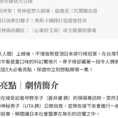
年原作劇情大公開
司齊聚！男神造型大崩壞、最強星三代驚豔出道
視巨頭夢幻聯手！奧斯卡團隊打造超強特效
星神曲再翻紅：《心愛的艾莉》成全劇催淚靈魂
》（ガス人間）上線後，不僅強勢登頂日本排行榜冠軍，在台灣
劇乍看是重口味的科幻驚悚片，骨子裡卻藏著一段令人惆
這5大必看亮點，保證你立刻想點開第一集！
亮點｜劇情簡介
在接受記者甲野京子（蒼井優 飾）的現場專訪時，突然
神秘男子（UTA 飾）公開自首，並預告接下來會進行一
都殺害，瞬間讓日本社會壟罩在無形的恐懼之中。