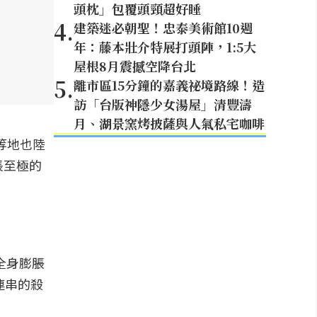
頭枕」包覆頭頸超好睡
4
.
建築迷必朝聖！忠泰美術館10週
年：藤本壯介特展打頭陣，1:5大
屋根8月震撼空降台北
5
.
離市區15分鐘的嘉義祕境路線！造
訪「台版神隱少女湯屋」清豐濤
月、湖景窯烤披薩與人氣私宅咖啡
等地也陸
悵至極的
全身膨脹
連串的殺