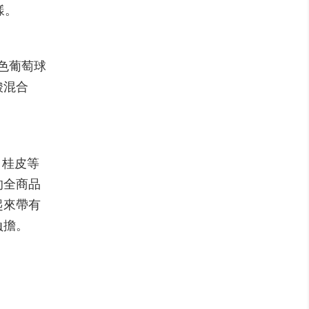
樣。
黃色葡萄球
酸混合
、桂皮等
的全商品
起來帶有
負擔。