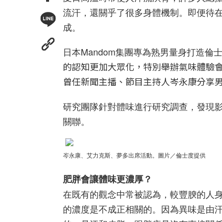
流汗，還關乎了很多身體機制。即便待
成。
日本Mandom集團專為熟男量身打造倫
的認知更加大眾化，特別舉辦氣味體驗
曾任新聞主播、節目主持人岑永康分享
研究團隊針對體味進行研究調查，發現
關聯。
岑永康、艾力克斯、夢多出席活動
。圖片／倫士度提供
肥胖會讓體味更濃厚？
在既有的觀念中常被認為，較豐腴的人身
的濃度是不成正相關的。
因為異味是由