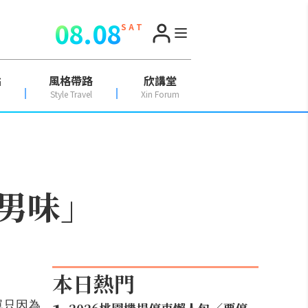
08.08
S A T
點
風格帶路
欣講堂
Style Travel
Xin Forum
男味」
本日熱門
單只因為