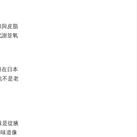
腺與皮脂
代謝並氧
但在日本
也不是老
味是從腋
的味道像