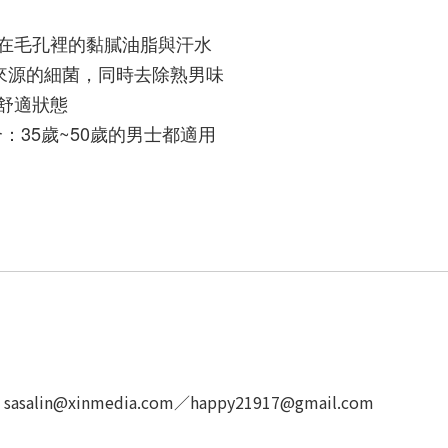
積在毛孔裡的黏膩油脂與汗水
異味來源的細菌，同時去除熟男味
持舒適狀態
35歲~50歲的男士都適用
in@xinmedia.com／happy21917@gmail.com