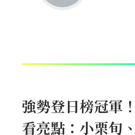
強勢登日榜冠軍！N
看亮點：小栗旬