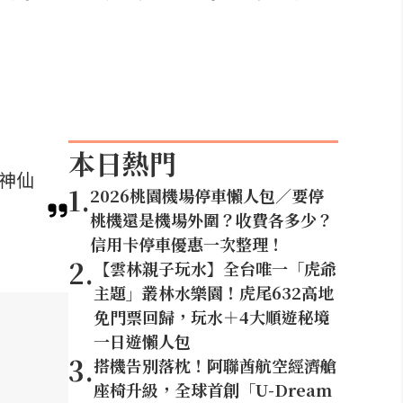
本日熱門
等神仙
1
.
2026桃園機場停車懶人包／要停
桃機還是機場外圍？收費各多少？
信用卡停車優惠一次整理！
2
.
【雲林親子玩水】全台唯一「虎爺
主題」叢林水樂園！虎尾632高地
免門票回歸，玩水＋4大順遊秘境
一日遊懶人包
3
.
搭機告別落枕！阿聯酋航空經濟艙
座椅升級，全球首創「U-Dream