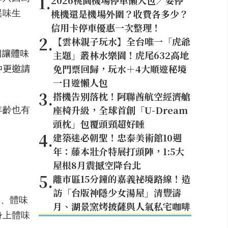
1
.
2026桃園機場停車懶人包／要停
異味生
桃機還是機場外圍？收費各多少？
信用卡停車優惠一次整理！
2
.
【雲林親子玩水】全台唯一「虎爺
圖讓體味
主題」叢林水樂園！虎尾632高地
中更邀請
免門票回歸，玩水＋4大順遊秘境
一日遊懶人包
3
.
搭機告別落枕！阿聯酋航空經濟艙
年齡也有
座椅升級，全球首創「U-Dream
頭枕」包覆頭頸超好睡
4
.
建築迷必朝聖！忠泰美術館10週
年：藤本壯介特展打頭陣，1:5大
屋根8月震撼空降台北
5
.
離市區15分鐘的嘉義祕境路線！造
訪「台版神隱少女湯屋」清豐濤
臭、體味
月、湖景窯烤披薩與人氣私宅咖啡
身上體味