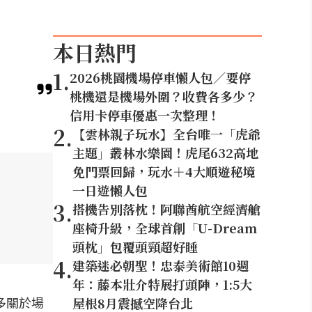
本日熱門
1
.
2026桃園機場停車懶人包／要停
桃機還是機場外圍？收費各多少？
信用卡停車優惠一次整理！
2
.
【雲林親子玩水】全台唯一「虎爺
主題」叢林水樂園！虎尾632高地
免門票回歸，玩水＋4大順遊秘境
一日遊懶人包
3
.
搭機告別落枕！阿聯酋航空經濟艙
座椅升級，全球首創「U-Dream
頭枕」包覆頭頸超好睡
4
.
建築迷必朝聖！忠泰美術館10週
年：藤本壯介特展打頭陣，1:5大
多關於場
屋根8月震撼空降台北