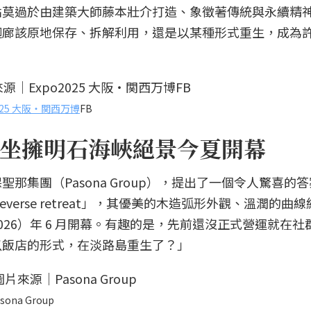
點莫過於由建築大師藤本壯介打造、象徵著傳統與永續精
迴廊該原地保存、拆解利用，還是以某種形式重生，成為
2025 大阪・関西万博
FB
坐擁明石海峽絕景今夏開幕
那集團（Pasona Group），提出了一個令人驚喜的
ureverse retreat」，其優美的木造弧形外觀、溫潤的曲
26）年 6 月開幕。有趣的是，先前還沒正式營運就在社
以飯店的形式，在淡路島重生了？」
sona Group