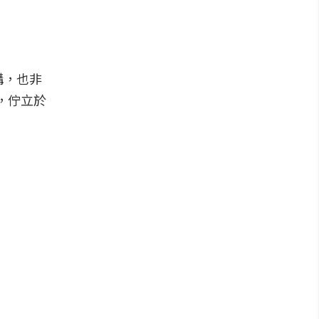
構，也非
野，佇立於