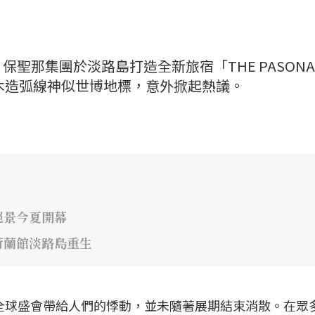
聖那集團於淡路島打造全新旅宿「THE PASONA
」，因優美木造弧線神似世博地標，意外掀起熱議。
絕景今夏開幕
荷蘭館淡路島重生
場全球盛會帶給人們的悸動，並未隨著展期結束消散。在眾