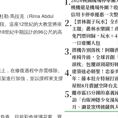
1
.
2026桃園機場停車懶
桃機還是機場外圍？
信用卡停車優惠一次
勒·馬拉克（Rima Abdul
2
.
【雲林親子玩水】全
段。這座12世紀的大教堂將依
主題」叢林水樂園！虎
）於18世紀中期設計的96公尺的高
免門票回歸，玩水＋
一日遊懶人包
3
.
搭機告別落枕！阿聯
座椅升級，全球首創「U
頭枕」包覆頭頸超好
頂上，在修復過程中亦需移除。
4
.
建築迷必朝聖！忠泰美
框架進行加強，並以撐桿來支撐
年：藤本壯介特展打頭
屋根8月震撼空降台北
5
.
離市區15分鐘的嘉義
訪「台版神隱少女湯
月、湖景窯烤披薩與
euve共同負責。目前彩色玻璃花窗、寶