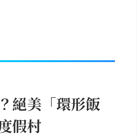
？絕美「環形飯
度假村