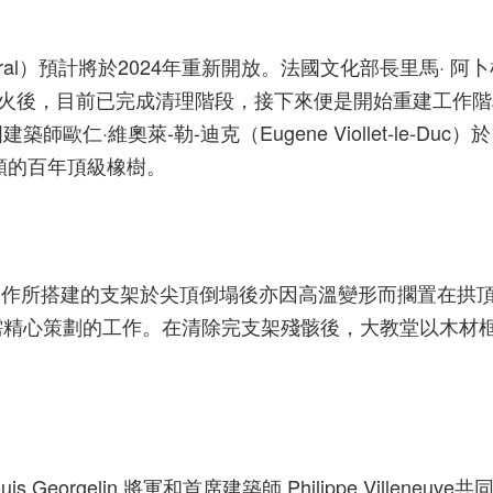
edral）預計將於2024年重新開放。法國文化部長里馬· 阿卜杜
性大火後，目前已完成清理階段，接下來便是開始重建工作階
仁·維奧萊-勒-迪克（Eugene Viollet-le-Duc
顆的百年頂級橡樹。
修復工作所搭建的支架於尖頂倒塌後亦因高溫變形而擱置在拱
需精心策劃的工作。在清除完支架殘骸後，大教堂以木材
 Georgelin 將軍和首席建築師 Philippe Villen