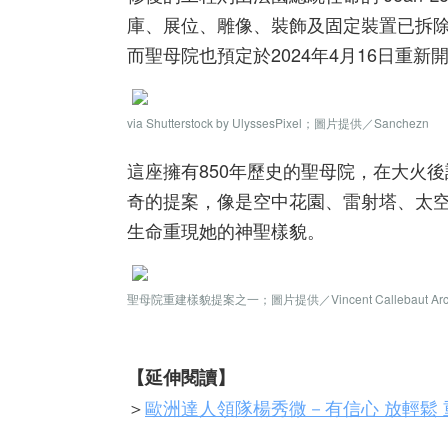
庫、展位、雕像、裝飾及固定裝置已拆除
而聖母院也預定於2024年4月16日重
via Shutterstock by UlyssesPixel；圖片提供／Sanchezn
這座擁有850年歷史的聖母院，在大火
奇的提案，像是空中花園、雷射塔、太
生命重現她的神聖樣貌。
聖母院重建樣貌提案之一；圖片提供／
Vincent Callebaut Arc
【延伸閱讀】
＞
歐洲達人領隊楊秀微－有信心 放輕鬆