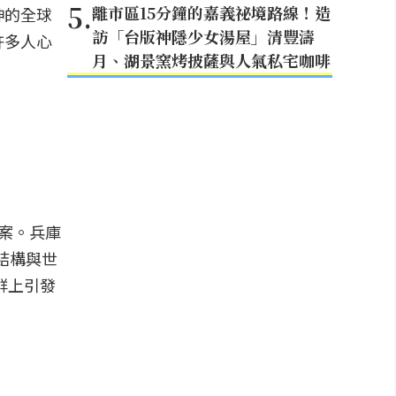
5
.
離市區15分鐘的嘉義祕境路線！造
神的全球
訪「台版神隱少女湯屋」清豐濤
許多人心
月、湖景窯烤披薩與人氣私宅咖啡
答案。兵庫
線結構與世
群上引發