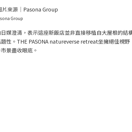
sona Group
向日媒澄清，表示這座新飯店並非直接移植自大屋根的結
E PASONA natureverse retreat坐擁絕佳視
戶市景盡收眼底。