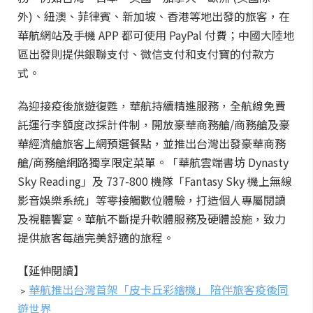
外)、紐澳、菲律賓、新加坡、香港等地出發的旅客，在
華航網站及手機 APP 都可使用 PayPal 付費；中國大陸地
區出發則提供銀聯支付、微信支付和支付寶的付款方
式。
為迎接疫後旅遊復甦，華航持續精進服務，全航線免費
託運行李額度改採計件制，開放豪華商務艙/商務艙及豪
華經濟艙旅客上網預選餐點，並推出台灣出發豪華商務
艙/商務艙網路獨享限定菜單。「華航雲端書坊 Dynasty
Sky Reading」及 737-800 機隊「Fantasy Sky 機上無線
影音娛樂系統」等零接觸數位體驗，打造個人專屬閱讀
及視聽饗宴。華航不斷提升軟體服務及硬體設施，致力
提供旅客每趟完美舒適的旅程。
【延伸閱讀】
﹥
華航推出台灣首架「皮卡丘彩繪機」 陪伴旅客疫後同
遊世界