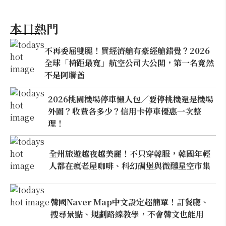
本日熱門
不再委屈雙腿！買經濟艙有豪經艙錯覺？2026
全球「椅距最寬」航空公司大公開，第一名竟然
不是阿聯酋
2026桃園機場停車懶人包／要停桃機還是機場
外圍？收費各多少？信用卡停車優惠一次整
理！
全州旅遊越夜越美麗！不只穿韓服，韓國年輕
人都在瘋老屋咖啡、科幻碉堡與微醺星空市集
韓國Naver Map中文設定超簡單！訂餐廳、
搜尋景點、規劃路線教學，不會韓文也能用