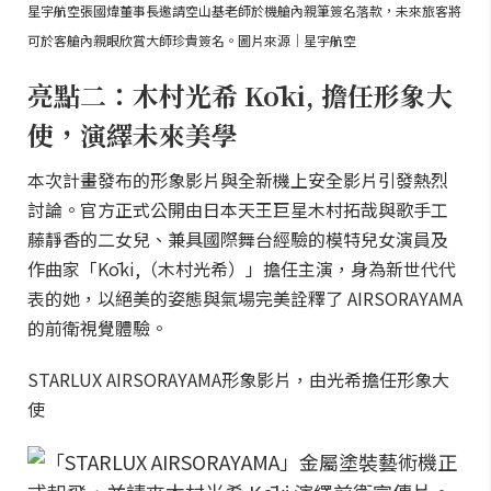
星宇航空張國煒董事長邀請空山基老師於機艙內親筆簽名落款，未來旅客將
可於客艙內親眼欣賞大師珍貴簽名。圖片來源｜星宇航空
亮點二：木村光希 Kōki, 擔任形象大
使，演繹未來美學
本次計畫發布的形象影片與全新機上安全影片引發熱烈
討論。官方正式公開由日本天王巨星木村拓哉與歌手工
藤靜香的二女兒、兼具國際舞台經驗的模特兒女演員及
作曲家「Kōki,（木村光希）」擔任主演，身為新世代代
表的她，以絕美的姿態與氣場完美詮釋了 AIRSORAYAMA
的前衛視覺體驗。
STARLUX AIRSORAYAMA形象影片，由光希擔任形象大
使