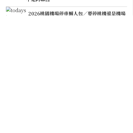
2026桃園機場停車懶人包／要停桃機還是機場
外圍？收費各多少？信用卡停車優惠一次整
理！
全州旅遊越夜越美麗！不只穿韓服，韓國年輕
人都在瘋老屋咖啡、科幻碉堡與微醺星空市集
韓國Naver Map中文設定超簡單！訂餐廳、
搜尋景點、規劃路線教學，不會韓文也能用
2026 LOPIA必買8種商品推薦！A5和牛、披
薩、提拉米蘇和自家製甜點，總經理親推這幾
款