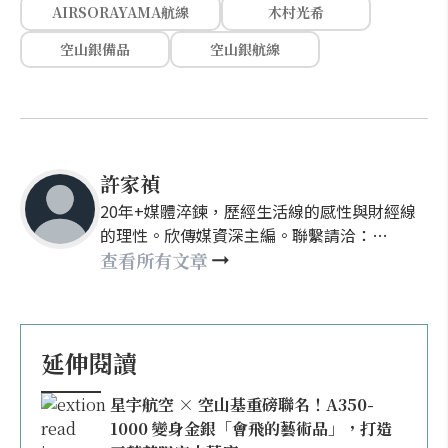
AIRSORAYAMA航線
木村光希
空山銀備品
空山銀航線
許家禎
20年+媒體淬鍊，歷經生活線的感性與財經線
的理性。欣傳媒資深主編。聯繫請洽：
nellyhsu@xinmedia.com
查看所有文章
延伸閱讀
星宇航空 × 空山基重磅聯名！A350-
1000 變身金銀「會飛的藝術品」，打造