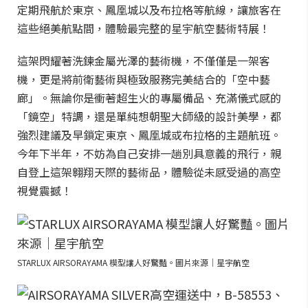
定期飛航於東京、鳳凰城以及布拉格等航線，讓旅客在
這些絕美航點間，體驗最完整的星宇航空藝術特展！
這架閃耀著洗鍊金屬光澤的藝術機，不僅僅是一架客
機，更是將前衛藝術與極致服務完美結合的「空中藝
廊」。無論你是衝著超生火的專屬備品、充滿儀式感的
「鏡空」特調，還是單純想朝聖大師級的設計美學，都
強烈建議及早鎖定東京、鳳凰城或布拉格的主題航班。
今年下半年，不妨為自己安排一趟別具意義的飛行，親
自登上這架翱翔天際的藝術品，體驗從未感受過的高空
視覺震撼！
STARLUX AIRSORAYAMA 模型讓人好驚豔。圖片來源｜星宇航空