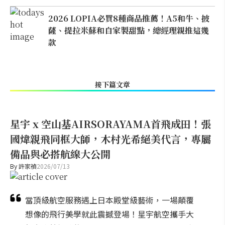
2026 LOPIA必買8種商品推薦！A5和牛、披
薩、提拉米蘇和自家製甜點，總經理親推這幾
款
接下篇文章
星宇 x 空山基AIRSORAYAMA首飛成田！張
國煒親飛同框大師，木村光希絕美代言，專屬
備品與必搭航線大公開
By
許家禎
2026/07/13
當頂級航空服務遇上日本殿堂級藝術，一場顛覆
想像的飛行美學就此震撼登場！星宇航空攜手大