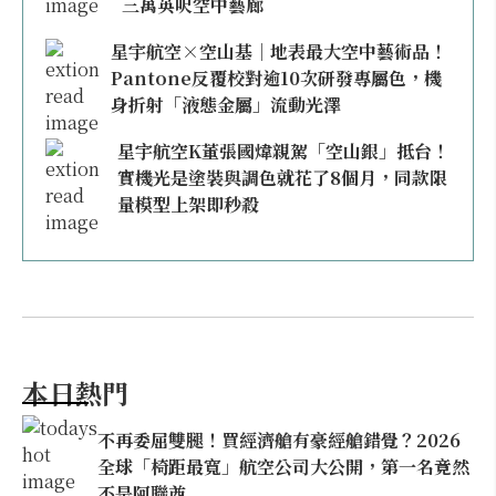
三萬英呎空中藝廊
星宇航空×空山基｜地表最大空中藝術品！
Pantone反覆校對逾10次研發專屬色，機
身折射「液態金屬」流動光澤
星宇航空K董張國煒親駕「空山銀」抵台！
實機光是塗裝與調色就花了8個月，同款限
量模型上架即秒殺
本日熱門
不再委屈雙腿！買經濟艙有豪經艙錯覺？2026
全球「椅距最寬」航空公司大公開，第一名竟然
不是阿聯酋