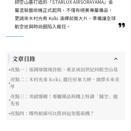
師空山基打造的「STARLUX AIRSORAYAMA」金
屬塗裝藝術機正式起飛，不僅有絕美專屬備品，
更請來木村光希 Kōki 演繹前衛大片，準備讓全球
航空迷與時尚圈陷入瘋狂。
文章目錄
亮點一：張國煒親飛首航，東京成田世紀同框空山基
亮點二：木村光希 Kōki, 擔任形象大使，演繹未來美
學
亮點三：美感爆棚！專屬備品與機上特調「鏡空」搶
先看
亮點四：哪些航線可以搭到這架藝術機？