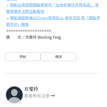
﹥
華航台灣首間運輸業發布「生物多樣性保育承諾」 落
實禁運非法野生動植物
﹥
華航減碳新機A321neo首飛松山-東京羽田 用「甜點界
香奈兒」寵客
===================
撰 文／方雯玲 Wenling Fang
華航
機票
方雯玲
查看所有文章