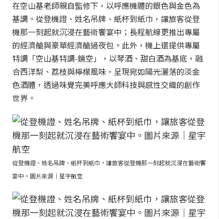
在空山基老師親自監修下，以呼應機體的銀色與金色為
基調。從登機證、姓名吊牌、紙杯到紙巾，讓旅客從登
機那一刻起就沉浸在藝術饗宴中；長程航線更推出專屬
的經濟艙與豪華經濟艙過夜包。此外，機上還提供專屬
特調「空山基特調-鏡空」，以琴酒、甜白酒為基底，融
合西洋梨、荔枝與檸檬風味，呈現宛如陽光灑落的淡金
色酒體，透過味覺完美呼應大師科技與感性交織的創作
世界。
從登機證、姓名吊牌、紙杯到紙巾，讓旅客從登機那一刻起就沉浸在藝術饗
宴中。圖片來源｜星宇航空