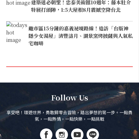
建築迷必朝聖！忠泰美術館10週年：藤本壯介
特展打頭陣，1:5大屋根8月震撼空降台北
離市區15分鐘的嘉義祕境路線！造訪「台版神
隱少女湯屋」清豐濤月、湖景窯烤披薩與人氣私
宅咖啡
Follow Us
享受吧！環遊世界，勇敢歸零去冒險，踏出夢想的第一步。一點勇
氣，一點熱情，一點快樂，一點挑戰