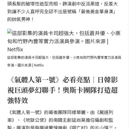
頭長髮的破壞性造型亮相，飾演劇中反派黑道，反差大
到讓不少人直呼完全認不出是號稱「最後黃金單身漢」
的帥氣男神！
這部影集的演員卡司超強大，包括蒼井優、小栗旬和竹野內豐等實力派演員
參演。圖片來源 | Netflix
《氣體人第一號》必看亮點｜日韓影
視巨頭夢幻聯手！奧斯卡團隊打造超
強特效
《氣體人第一號》的幕後團隊同樣華麗，由《屍速列
車》、《地獄公使》的南韓主創延尚昊擔任編劇和監
製，導演則是執導過驚悚神劇《噬亡村》的片山慎三，