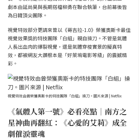
劇本由延尚昊與長期搭檔柳勇在聯合執筆，台前幕後皆
為日韓頂尖團隊。
視覺特效部分更請來曾以《哥吉拉-1.0》榮獲奧斯卡最佳
視覺效果獎的特技團隊「白組」親自操刀。不管是氣體
人長出血肉的爆裂視覺，還是氣體穿梭實景的擬真特
效，都被網友大讚根本是「好萊塢電影等級」的震撼精
彩。
視覺特效由曾榮獲奧斯卡的特技團隊「白組」操刀。圖片來源 | Netflix
《氣體人第一號》必看亮點｜南方之
星神曲再翻紅：《心愛的艾莉》成全
劇催淚靈魂