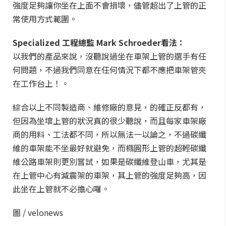
強度足夠讓你坐在上面不會損壞，儘管超出了上管的正
常使用方式範圍。
Specialized 工程總監 Mark Schroeder看法：
以我們的產品來說，沒聽說過坐在車架上管的選手有任
何問題，不過我們同意在任何情況下都不應把車架管夾
在工作台上！。
綜合以上不同製造商、維修廠的意見，的確正反都有，
但因為坐壞上管的狀況真的很少聽說，而且每家車架廠
商的用料、工法都不同，所以無法一以論之，不過碳纖
維的車架能不坐最好就避免，而橢圓形上管的超輕碳纖
維公路車架則更別嘗試，如果是碳纖維登山車，尤其是
在上管中心有減震架的車架，其上管的強度足夠高，因
此坐在上管就不必擔心囉。
圖 / velonews