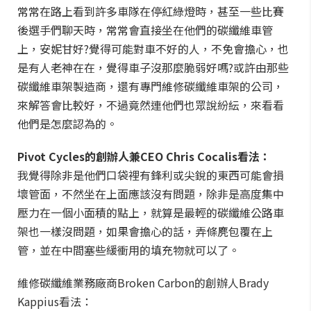
常常在路上看到許多車隊在停紅綠燈時，甚至一些比賽
後選手們聊天時，常常會直接坐在他們的碳纖維車管
上，安妮甘好?覺得可能對車不好的人，不免會擔心，也
是有人老神在在，覺得車子沒那麼脆弱好嗎?或許由那些
碳纖維車架製造商，還有專門維修碳纖維車架的公司，
來解答會比較好，不過竟然連他們也眾說紛紜，來看看
他們是怎麼認為的。
Pivot Cycles的創辦人兼CEO Chris Cocalis看法：
我覺得除非是他們口袋裡有鋒利或尖銳的東西可能會損
壞管面，不然坐在上面應該沒有問題，除非是高度集中
壓力在一個小面積的點上，就算是最輕的碳纖維公路車
架也一樣沒問題，如果會擔心的話，弄條麂包覆在上
管，並在中間塞些緩衝用的填充物就可以了。
維修碳纖維業務廠商Broken Carbon的創辦人Brady
Kappius看法：