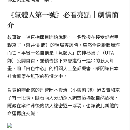
《氣體人第一號》必看亮點｜劇情簡
介
故事從一場直播節目開始說起，一名教授在接受記者甲
野京子（蒼井優 飾）的現場專訪時，突然全身膨脹爆炸
而亡。事後一名自稱是「氣體人」的神秘男子（UTA
飾）公開自首，並預告接下來會進行一連串的殺人計
畫，將「白色中心」的相關人士全都殺害，瞬間讓日本
社會壟罩在無形的恐懼之中。
負責偵辦此案的刑警岡本賢治（小栗旬 飾）過去曾和京
子有一段情，隨著兩人分頭深入調查這場超自然危機，
隱藏在案件背後的駭人祕密逐一浮現，也讓彼此糾纏的
命運再度交織。