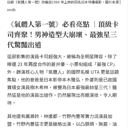
日劇《氣體人第一號》改編自1960 年上映的同名日本特攝電影。圖片來源 |
imdb
《氣體人第一號》必看亮點 ｜頂級卡
司齊聚！男神造型大崩壞、最強星三
代驚豔出道
這部影集的演員卡司超強大，被稱為全明星陣容。除了
暌違 23 年再度合作的蒼井優、小栗旬組成「最強 CP」
外，飾演核心人物「氣體人」的國際名模 UTA 更是話題
焦點，他的爸爸是日本影帝本木雅弘，外婆則是已故國
寶級女演員樹木希林，被譽為日本最強最帥星三代！雖
然這是他的演員出道作，仍然展現出亮眼演技，令人期
待。
其他還有廣瀨鈴、林遣都、竹野內豐等實力派演員加
盟，竹野內豐這次更是破格出演，以凸額頭、無眉、油