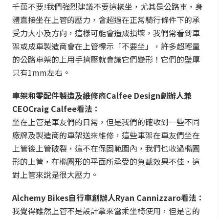
千萬不要!我們強烈建議不要這樣坐，尤其是公路車，身
體直接坐在上管的壓力，會超過在正常騎行條件下的承
受力大小及方向，這樣可能會造成損壞，我們常看到車
架或成車製造商會在上管標示「不要坐」，許多超輕量
的公路車架的上用手擠壓就會讓它們變形！它們的壁厚
只有1mm左右。
車架和零配件製造及維修商Calfee Design創辦人兼
CEOCraig Calfee看法：
坐在上管是車友們的日常，但是我們的確收到一些不同
廠牌及製造商的車架送來維修，這些車架在車友們坐在
上管後上管破裂，這不在保固範圍內，我們也收過橢圓
形的上管，在橢圓形的平面所承受的負載效果不佳，這
對上管來說是很大壓力。
Alchemy Bikes自行車創辦人Ryan Cannizzaro看法：
我覺得雖然上管不是設計拿來當乘坐椅使用，但是它的