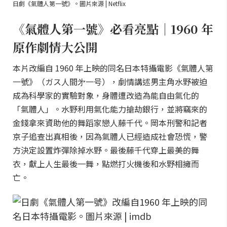
日劇《氣體人第一號》。圖片來源 | Netflix
《氣體人第一號》必看亮點｜1960 年
原作劇情大公開
本片改編自 1960 年上映的同名日本特攝電影《氣體人第
一號》（ガス人間㐧一号），劇情講述男主角水野被迫
成為科學家的實驗對象，身體遭改造為能自由氣化的
「氣體人」。水野利用氣化能力搶劫銀行，並將竊來的
金錢拿來資助他的舞蹈家戀人藤千代。岡本刑警和記者
京子追查出真相後，因為氣體人已經造成社會恐慌，警
方決定設置炸彈除掉水野。最後藤千代穿上最美的舞
衣，獻上人生最後一舞，點燃打火機後和水野相擁而
亡。