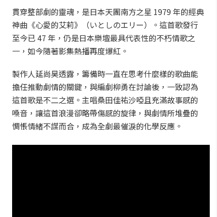
貫穿整部劇的靈魂，是日本天團南方之星 1979 年的經典
神曲《心愛的艾莉》（いとしのエリー）。這首歌發行
至今已 47 年，仍是日本樂壇最具代表性的不朽情歌之
一，如今隨著影集熱播再度爆紅。
製作人延尚昊透露，籌備時一直在思考什麼樣的歌曲能
擔任推動劇情的關鍵，與編劇柳勇在討論後，一致認為
這首歌是不二之選。主唱桑田佳祐沙啞且充滿故事感的
嗓音，讓這首浪漫卻略帶傷感的旋律，與劇情所堆疊的
惆悵情緒不謀而合，成為全劇最催淚的化學反應。