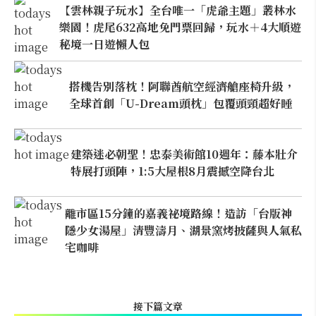
【雲林親子玩水】全台唯一「虎爺主題」叢林水
樂園！虎尾632高地免門票回歸，玩水＋4大順遊
秘境一日遊懶人包
搭機告別落枕！阿聯酋航空經濟艙座椅升級，
全球首創「U-Dream頭枕」包覆頭頸超好睡
建築迷必朝聖！忠泰美術館10週年：藤本壯介
特展打頭陣，1:5大屋根8月震撼空降台北
離市區15分鐘的嘉義祕境路線！造訪「台版神
隱少女湯屋」清豐濤月、湖景窯烤披薩與人氣私
宅咖啡
接下篇文章