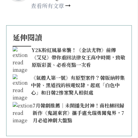
查看所有文章
延伸閱讀
Y2K粉紅風暴來襲！《金法尤物》前傳
《艾兒》帶你重回法律女王高中時期，致敬
原版彩蛋、必看亮點一次看
《氣體人第一號》有原型案件？韓版納粹集
中營、黑道找的核電奴隸，起底「白色中
心」和日韓2慘案驚人相似處
7月韓劇推薦｜未開播先封神！南柱赫回歸
新作《鬼謎東宮》攜手盧允瑞勇闖鬼界，7
月必追神劇大盤點