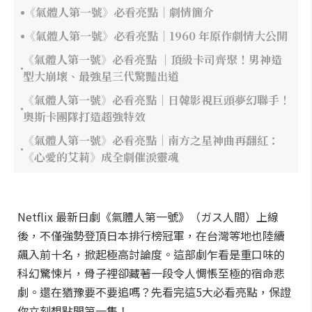
《氣體人第一號》必看亮點｜劇情簡介
《氣體人第一號》必看亮點｜1960 年原作劇情大公開
《氣體人第一號》必看亮點 ｜頂級卡司齊聚！男神造
型大崩壞、最強星三代驚豔出道
《氣體人第一號》必看亮點｜日韓影視巨頭夢幻聯手！
奧斯卡團隊打造超強特效
《氣體人第一號》必看亮點｜南方之星神曲再翻紅：
《心愛的艾莉》成全劇催淚靈魂
Netflix 最新日劇《氣體人第一號》（ガス人間）上線
後，不僅強勢登頂日本排行榜冠軍，在台灣等地也陸續
飆入前十名，掀起極高討論度。這部劇乍看是重口味的
科幻驚悚片，骨子裡卻藏著一段令人惆悵至極的宿命悲
劇。還在猶豫要不要追嗎？先看完這5大必看亮點，保證
你立刻想點開第一集！