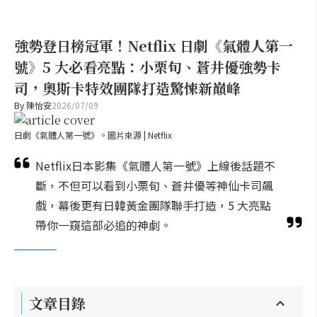
強勢登日榜冠軍！Netflix 日劇《氣體人第一
號》5 大必看亮點：小栗旬、蒼井優強勢卡
司，奧斯卡特效團隊打造驚悚新巔峰
By
陳怡安
2026/07/09
日劇《氣體人第一號》。圖片來源 | Netflix
Netflix日本影集《氣體人第一號》上線後話題不
斷，不但可以看到小栗旬、蒼井優等神仙卡司飆
戲，幕後更有日韓黃金團隊聯手打造，5 大亮點
帶你一窺這部必追的神劇。
文章目錄