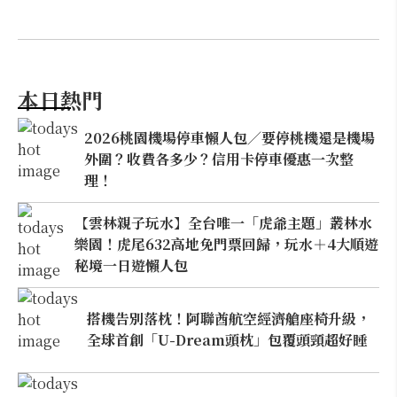
本日熱門
2026桃園機場停車懶人包／要停桃機還是機場
外圍？收費各多少？信用卡停車優惠一次整
理！
【雲林親子玩水】全台唯一「虎爺主題」叢林水
樂園！虎尾632高地免門票回歸，玩水＋4大順遊
秘境一日遊懶人包
搭機告別落枕！阿聯酋航空經濟艙座椅升級，
全球首創「U-Dream頭枕」包覆頭頸超好睡