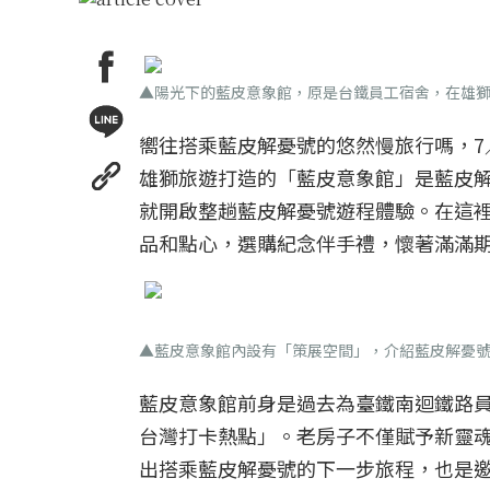
▲陽光下的藍皮意象館，原是台鐵員工宿舍，在雄
嚮往搭乘藍皮解憂號的悠然慢旅行嗎，7
雄獅旅遊打造的「藍皮意象館」是藍皮
就開啟整趟藍皮解憂號遊程體驗。在這
品和點心，選購紀念伴手禮，懷著滿滿
▲藍皮意象館內設有「策展空間」，介紹藍皮解憂
藍皮意象館前身是過去為臺鐵南迴鐵路
台灣打卡熱點」。老房子不僅賦予新靈
出搭乘藍皮解憂號的下一步旅程，也是