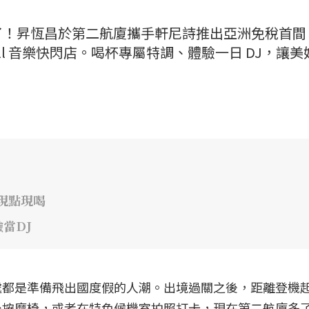
了！昇恆昌於第二航廈攜手軒尼詩推出亞洲免稅首間
all 音樂快閃店。喝杯專屬特調、體驗一日 DJ，讓美
吧現點現喝
當DJ
處都是準備飛出國度假的人潮。出境過關之後，距離登機
坐按摩椅，或者在特色候機室拍照打卡，現在第二航廈多