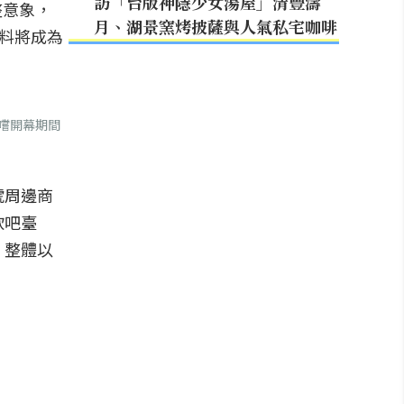
訪「台版神隱少女湯屋」清豐濤
整意象，
月、湖景窯烤披薩與人氣私宅咖啡
預料將成為
嚐開幕期間
號周邊商
飲吧臺
，整體以