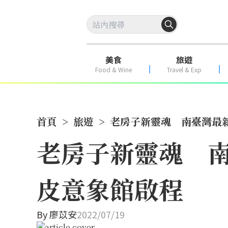
美食
旅遊
Food & Wine
Travel & Exp
首頁
>
旅遊
>
老房子新靈魂 南臺灣最
老房子新靈魂 
皮意象館啟程
By
廖苡安
2022/07/19