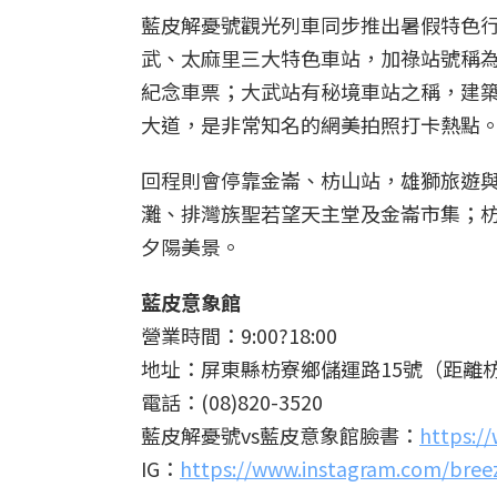
藍皮解憂號觀光列車同步推出暑假特色
武、太麻里三大特色車站，加祿站號稱
紀念車票；大武站有秘境車站之稱，建
大道，是非常知名的網美拍照打卡熱點
回程則會停靠金崙、枋山站，雄獅旅遊
灘、排灣族聖若望天主堂及金崙市集；
夕陽美景。
藍皮意象館
營業時間：9:00?18:00
地址：屏東縣枋寮鄉儲運路15號（距離枋
電話：(08)820-3520
藍皮解憂號vs藍皮意象館臉書：
https:/
IG：
https://www.instagram.com/bree