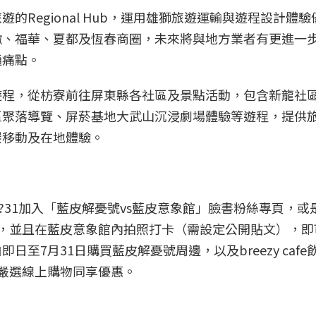
Regional Hub，運用雄獅旅遊運輸與遊程設計體
撒、福華、夏都及恆春商圈，未來將與地方業者有更進一
通痛點。
遊程，從枋寮前往屏東縣各社區及景點活動，包含新龍社
區聚落導覽、屏菸基地大武山沉浸劇場體驗等遊程，提供
碳移動及在地體驗。
?31加入「藍皮解憂號vs藍皮意象館」臉書粉絲專頁，或
e_train」，並且在藍皮意象館內拍照打卡（需設定公開貼文），
至7月31日購買藍皮解憂號周邊，以及breezy cafe
嚴選線上購物同享優惠。