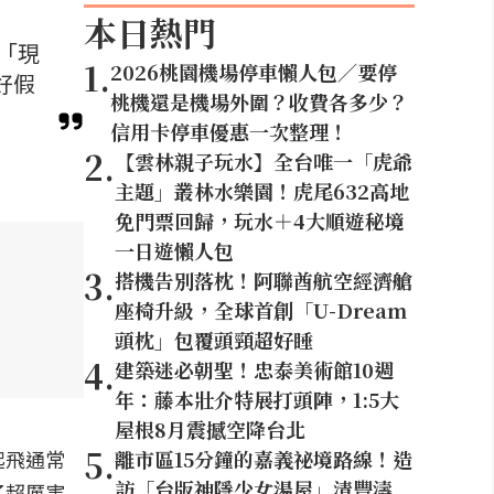
本日熱門
「現
1
.
2026桃園機場停車懶人包／要停
好假
桃機還是機場外圍？收費各多少？
信用卡停車優惠一次整理！
2
.
【雲林親子玩水】全台唯一「虎爺
主題」叢林水樂園！虎尾632高地
免門票回歸，玩水＋4大順遊秘境
一日遊懶人包
3
.
搭機告別落枕！阿聯酋航空經濟艙
座椅升級，全球首創「U-Dream
頭枕」包覆頭頸超好睡
4
.
建築迷必朝聖！忠泰美術館10週
年：藤本壯介特展打頭陣，1:5大
屋根8月震撼空降台北
5
.
起飛通常
離市區15分鐘的嘉義祕境路線！造
訪「台版神隱少女湯屋」清豐濤
了超厲害