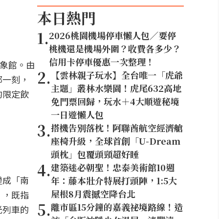
本日熱門
1
.
2026桃園機場停車懶人包／要停
桃機還是機場外圍？收費各多少？
信用卡停車優惠一次整理！
意象館。由
2
.
【雲林親子玩水】全台唯一「虎爺
那一刻，
主題」叢林水樂園！虎尾632高地
的限定飲
免門票回歸，玩水＋4大順遊秘境
一日遊懶人包
3
.
搭機告別落枕！阿聯酋航空經濟艙
座椅升級，全球首創「U-Dream
頭枕」包覆頭頸超好睡
4
.
建築迷必朝聖！忠泰美術館10週
變成「南
年：藤本壯介特展打頭陣，1:5大
屋根8月震撼空降台北
」，既指
5
.
離市區15分鐘的嘉義祕境路線！造
光列車的