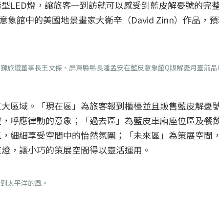
型LED燈，讓旅客一到訪就可以感受到藍皮解憂號的完
象館中的美國地景畫家大衛辛（David Zinn）作品，
獅旅遊董事長王文傑、屏東縣縣長潘孟安在藍皮意象館Q版解憂月臺前品
三大區域。「現在區」為旅客報到櫃檯並且販售藍皮解憂
燈，呼應律動的意象；「過去區」為藍皮車廂座位區及餐
區，細細享受空間中的怡然氛圍；「未來區」為策展空間
道燈，讓小巧的策展空間得以靈活運用。
受到太平洋的風。