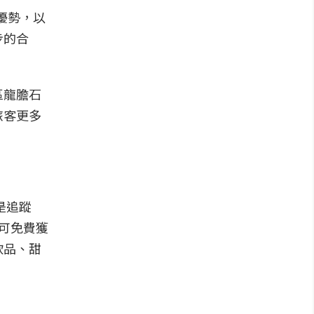
驗優勢，以
步的合
區龍膽石
旅客更多
是追蹤
即可免費獲
飲品、甜