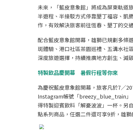
未來，「藍皮意象館」將成為屏東軌道旅遊的
半遊程、半接駁方式停靠墾丁福容、凱
作，有效解決旅客前往恆春、墾丁的交
配合藍皮意象館開幕，雄獅已規劃多條
斑體驗、港口社區茶園巡禮、五溝水社
深度旅遊選擇，持續推廣地方創生、減
特製飲品慶開幕 暑假行程等你來
為慶祝藍皮意象館開幕，旅客凡於7／20
Instagram帳號「breezy_blu
得特製迎賓飲料「解憂波波」一杯。另自即日
點系列商品，任選二件還可享9折，雄獅