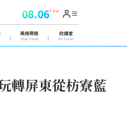
08.06
T H U
點
風格帶路
欣講堂
Style Travel
Xin Forum
玩轉屏東從枋寮藍