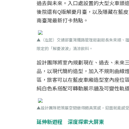
過去與未來。入口處設置的大型火車頭造
後院還有Q版解憂月臺，以及隱藏在藍皮意
南臺灣最新打卡熱點。
▲（左起）交通部臺灣鐵路管理局副局長朱來順、雄
限定的「解憂波波」清涼飲料。
設計團隊將室內規劃現在、過去、未來
品，以現代簡約造型，加入不規則曲線
區，旅客可以在藍皮車廂造型室內座位
純白色系搭配可轉動展示牆及可變性軌
▲設計團隊把策展空間做得頗具質感，迎面就能感
延伸新遊程 深度探索大屏東