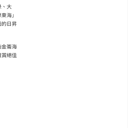
祿、大
祿東海」
面的日昇
訪金崙海
觀賞絕佳