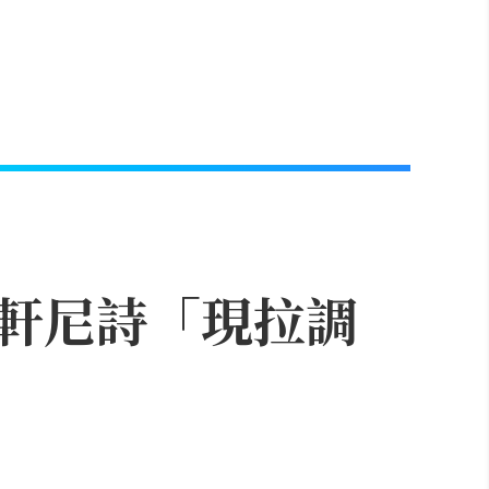
軒尼詩「現拉調