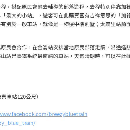
行程，搭配原民會過去輔導的部落遊程，去程特別停靠加
為「最大的小站」，遊客可在此購買富有吉祥意思的「加
築有別於一般車站，就像是一棟樓中樓別墅；太麻里站前
。
與原民會合作，在金崙站安排當地原民部落走讀，沿途造
枋山站是臺鐵系統最南端的車站，天氣晴朗時，可以在此
寮車站120公尺）
/www.facebook.com/breezybluetrain
zy_blue_train/