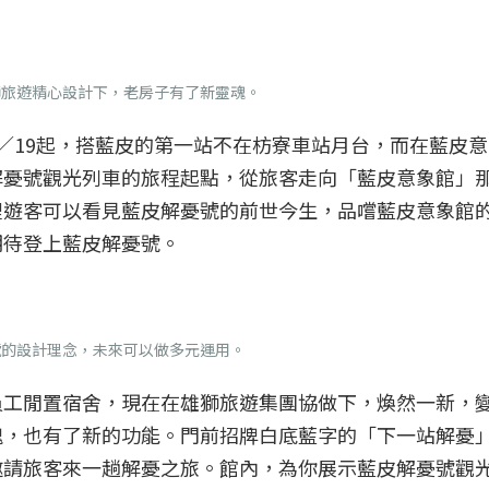
獅旅遊精心設計下，老房子有了新靈魂。
／19起，搭藍皮的第一站不在枋寮車站月台，而在藍皮
解憂號觀光列車的旅程起點，從旅客走向「藍皮意象館」
裡遊客可以看見藍皮解憂號的前世今生，品嚐藍皮意象館
期待登上藍皮解憂號。
號的設計理念，未來可以做多元運用。
員工閒置宿舍，現在在雄獅旅遊集團協做下，煥然一新，
魂，也有了新的功能。門前招牌白底藍字的「下一站解憂
邀請旅客來一趟解憂之旅。館內，為你展示藍皮解憂號觀