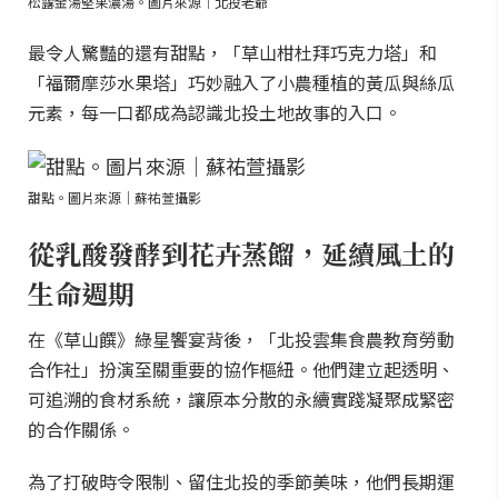
松露金湯堅果濃湯。圖片來源｜北投老爺
最令人驚豔的還有甜點，「草山柑杜拜巧克力塔」和
「福爾摩莎水果塔」巧妙融入了小農種植的黃瓜與絲瓜
元素，每一口都成為認識北投土地故事的入口。
甜點。圖片來源｜蘇祐萱攝影
從乳酸發酵到花卉蒸餾，延續風土的
生命週期
在《草山饌》綠星饗宴背後，「北投雲集食農教育勞動
合作社」扮演至關重要的協作樞紐。他們建立起透明、
可追溯的食材系統，讓原本分散的永續實踐凝聚成緊密
的合作關係。
為了打破時令限制、留住北投的季節美味，他們長期運