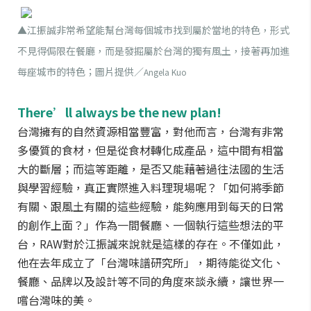
▲江振誠非常希望能幫台灣每個城市找到屬於當地的特色，形式
不見得侷限在餐廳，而是發掘屬於台灣的獨有風土，接著再加進
每座城市的特色；圖片提供／
Angela Kuo
There’ll always be the new plan!
台灣擁有的自然資源相當豐富，對他而言，台灣有非常
多優質的食材，但是從食材轉化成產品，這中間有相當
大的斷層；而這等距離，是否又能藉著過往法國的生活
與學習經驗，真正實際進入料理現場呢？「如何將季節
有關、跟風土有關的這些經驗，能夠應用到每天的日常
的創作上面？」作為一間餐廳、一個執行這些想法的平
台，RAW對於江振誠來說就是這樣的存在。不僅如此，
他在去年成立了「台灣味譜研究所」，期待能從文化、
餐廳、品牌以及設計等不同的角度來談永續，讓世界一
嚐台灣味的美。