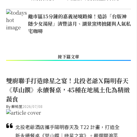
離市區15分鐘的嘉義祕境路線！造訪「台版神
隱少女湯屋」清豐濤月、湖景窯烤披薩與人氣私
宅咖啡
接下篇文章
雙廚聯手打造綠星之宴！北投老爺Ｘ陽明春天
《草山饌》永續餐桌，45種在地風土化為精緻
蔬食
By
蘇祐萱
2026/07/08
北投老爺酒店攜手陽明春天及 T22 計畫，打造全
新永續餐桌《草山饌｜綠星之宴》。嚴選關渡平