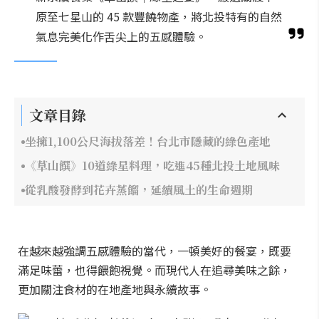
原至七星山的 45 款豐饒物產，將北投特有的自然
氣息完美化作舌尖上的五感體驗。
文章目錄
坐擁1,100公尺海拔落差！台北市隱藏的綠色產地
《草山饌》10道綠星料理，吃進45種北投土地風味
從乳酸發酵到花卉蒸餾，延續風土的生命週期
在越來越強調五感體驗的當代，一頓美好的餐宴，既要
滿足味蕾，也得餵飽視覺。而現代人在追尋美味之餘，
更加關注食材的在地產地與永續故事。