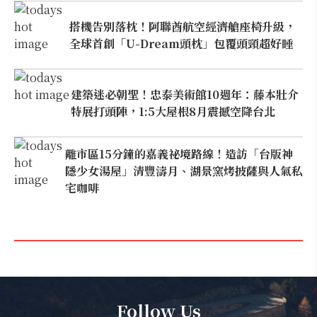
搭機告別落枕！阿聯酋航空經濟艙座椅升級，
全球首創「U-Dream頭枕」包覆頭頸超好睡
建築迷必朝聖！忠泰美術館10週年：藤本壯介
特展打頭陣，1:5大屋根8月震撼空降台北
離市區15分鐘的嘉義祕境路線！造訪「台版神
隱少女湯屋」清豐濤月、湖景窯烤披薩與人氣私
宅咖啡
Follow Us