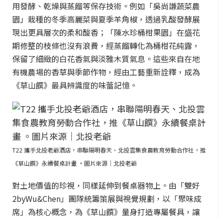
用發酵、乾燥與蒸餾等保存技術。例如「吳尚謙蔬菜農
園」栽種的冬季高麗菜與夏季羊角椒，透過乳酸發酵展
現出更具層次的柔和酸香；「陳水珍桶柑果園」在盛花
期修整的枝條也沒有浪費，經蒸餾轉化為桶柑花純露，
保留了細緻的白花香氣與淡雅木質氣息。這些來自在地
有機農場的香草與季節作物，經由工藝重新詮釋，成為
《草山饌》最具辨識度的味蕾記憶。
T22 攜手北投老爺酒店，串聯陽明春天、北投雲集食農教育勞動合作社，推
《草山饌》永續餐桌計畫 。圖片來源｜北投老爺
對土地價值的珍視，同樣延伸到餐桌器物上。由「雙好
2byWu&Chen」團隊統籌策展與視覺規劃，以「聚味成
席」為核心概念，為《草山饌》量身打造專屬餐具，讓