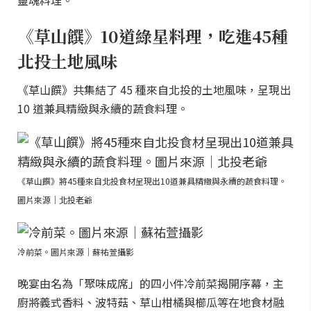
靈魂料理。
《草山饌》10道綠星料理，吃進45種
北投土地風味
《草山饌》共集結了 45 種來自北投的土地風味，呈現出
10 道兼具精緻與永續的蔬食料理。
《草山饌》將45種來自北投食材呈現出10道兼具精緻與永續的蔬食料理。
圖片來源｜北投老爺
冷前菜。圖片來源｜蘇祐萱攝影
晚宴由名為「聚味成席」的四小件冷前菜揭開序幕，主
廚將義式香料、波特菇、草山柑橘與櫛瓜等在地食材融