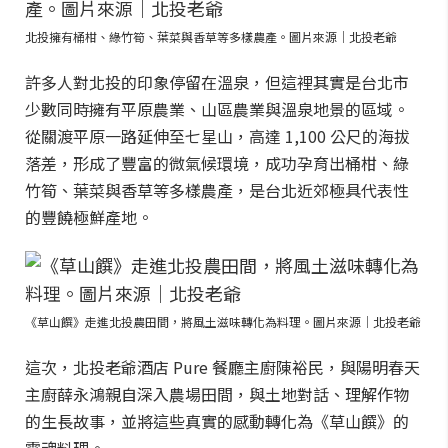
北投擁有桶柑、綠竹筍、葉菜與香草等多樣農產。圖片來源｜北投老爺
許多人對北投的印象停留在溫泉，但這裡其實是台北市
少數同時擁有平原農業、山區農業與溫泉地景的區域。
從關渡平原一路延伸至七星山，高達 1,100 公尺的海拔
落差，形成了豐富的微氣候環境，成功孕育出桶柑、綠
竹筍、葉菜與香草等多樣農產，是台北近郊極具代表性
的豐饒極鮮產地。
《草山饌》走進北投農田間，將風土滋味轉化為料理。圖片來源｜北投老爺
這次，北投老爺酒店 Pure 餐廳主廚陳裕民，與陽明春天
主廚薛永鴻親自深入農場田間，與土地對話、理解作物
的生長故事，並將這些真實的感動轉化為《草山饌》的