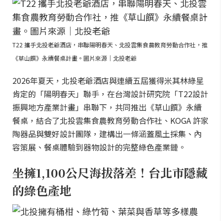
T22 攜手北投老爺酒店，串聯陽明春天、北投雲集食農教育勞動合作社，推
《草山饌》永續餐桌計畫。圖片來源｜北投老爺
2026年夏天，北投老爺酒店與連續五屆獲得米其林綠星
肯定的「陽明春天」聯手，在台灣設計研究院「T22設計
振興地方產業計畫」串聯下，共同推出《草山饌》永續
餐桌，結合了北投雲集食農教育勞動合作社、KOGA 許家
陶器品與雙好設計團隊，建構出一條涵蓋風土採集、內
容策展、餐桌體驗到器物設計的完整綠色產業鏈。
坐擁1,100公尺海拔落差！台北市隱藏
的綠色產地