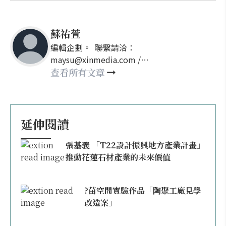
蘇祐萱
編輯企劃。 聯繫請洽：
maysu@xinmedia.com /
may860527@gmail.com
查看所有文章
延伸閱讀
張基義 「T22設計振興地方產業計畫」
推動花蓮石材產業的未來價值
?苗空間實驗作品「陶聚工廠見學
改造案」