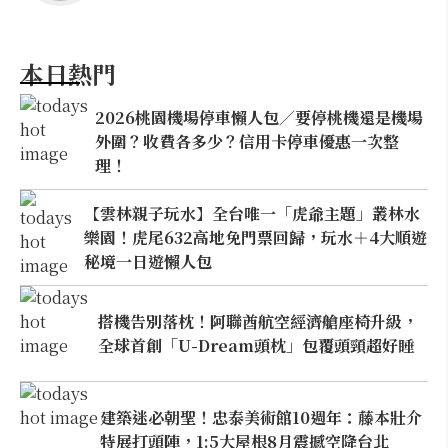
本日熱門
2026桃園機場停車懶人包／要停桃機還是機場
外圍？收費各多少？信用卡停車優惠一次整
理！
【雲林親子玩水】全台唯一「虎爺主題」叢林水
樂園！虎尾632高地免門票回歸，玩水＋4大順遊
秘境一日遊懶人包
搭機告別落枕！阿聯酋航空經濟艙座椅升級，
全球首創「U-Dream頭枕」包覆頭頸超好睡
建築迷必朝聖！忠泰美術館10週年：藤本壯介
特展打頭陣，1:5大屋根8月震撼空降台北