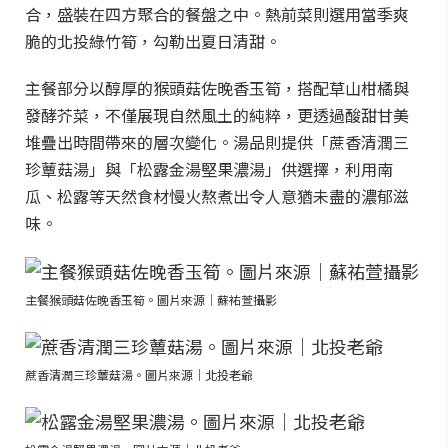
合，盛裝在四方聚合的餐盤之中。熱前菜則選用當季爽
脆的北投綠竹筍，勾勒出夏日清甜。
主餐部分以醇厚的猴頭菇佐晚香玉筍，搭配草山柑橘與
發酵芥菜，不僅展現自然風土的純粹，更透過酸甜甘美
堆疊出時間帶來的層次變化。湯品則提供「蔗香清潤三
珍蕈菇湯」與「松露金湯堅果濃湯」供選擇，利用南
瓜、松露等天然食材慢火熬煮出令人意猶未盡的濃郁滋
味。
主餐猴頭菇佐晚香玉筍。圖片來源｜蘇祐萱攝影
蔗香清潤三珍蕈菇湯。圖片來源｜北投老爺