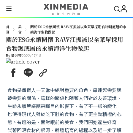
搜尋
首
美
關於ESG永續關懷 RAW江振誠以全菜單採用食物鏈底層的永
>
>
頁
食
續海洋生物做起
關於ESG永續關懷 RAW江振誠以全菜單採用
食物鏈底層的永續海洋生物做起
By
黃湘芩
2022/07/18
食物是每個人一天當中絕對重要的角色，串連起需要與
被需要的關係，這樣的關係也隨著人們對於友善環境、
生態永續等議題高矚目的影響下，有了不一樣的變化，
也使得現代人對於吃下肚的食物，有了更主動積極的心
態。有趣的是，面對眼前的美食，我們開始產生好奇，
試著回溯食材的根源、栽種培育的過程以及近一步了解