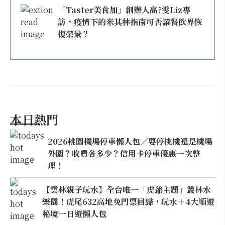
「Taster美食加」創辦人高?雯Liz專
訪，疫情下的米其林指南可否讓餐飲界恢
復榮景？
本日熱門
2026桃園機場停車懶人包／要停桃機還是機場
外圍？收費各多少？信用卡停車優惠一次整
理！
【雲林親子玩水】全台唯一「虎爺主題」叢林水
樂園！虎尾632高地免門票回歸，玩水＋4大順遊
秘境一日遊懶人包