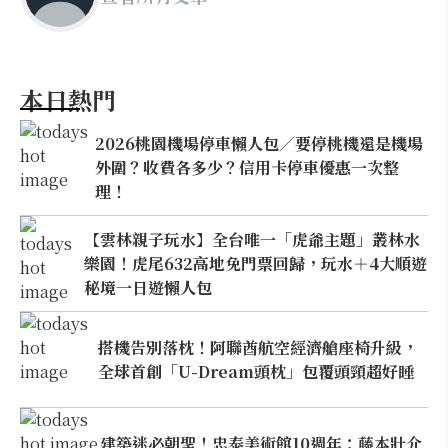
本日熱門
2026桃園機場停車懶人包／要停桃機還是機場
外圍？收費各多少？信用卡停車優惠一次整
理！
【雲林親子玩水】全台唯一「虎爺主題」叢林水
樂園！虎尾632高地免門票回歸，玩水＋4大順遊
秘境一日遊懶人包
搭機告別落枕！阿聯酋航空經濟艙座椅升級，
全球首創「U-Dream頭枕」包覆頭頸超好睡
建築迷必朝聖！忠泰美術館10週年：藤本壯介