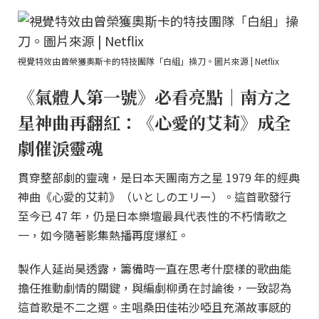
視覺特效由曾榮獲奧斯卡的特技團隊「白組」操刀。圖片來源 | Netflix
《氣體人第一號》必看亮點｜南方之
星神曲再翻紅：《心愛的艾莉》成全
劇催淚靈魂
貫穿整部劇的靈魂，是日本天團南方之星 1979 年的經典
神曲《心愛的艾莉》（いとしのエリー）。這首歌發行
至今已 47 年，仍是日本樂壇最具代表性的不朽情歌之
一，如今隨著影集熱播再度爆紅。
製作人延尚昊透露，籌備時一直在思考什麼樣的歌曲能
擔任推動劇情的關鍵，與編劇柳勇在討論後，一致認為
這首歌是不二之選。主唱桑田佳祐沙啞且充滿故事感的