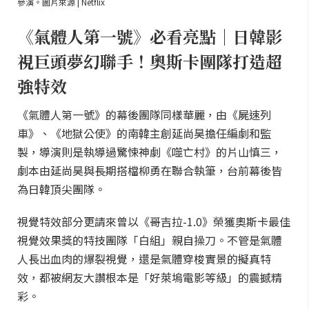
參演。圖片來源 | Netflix
《氣體人第一號》必看亮點｜日韓影
視巨頭夢幻聯手！奧斯卡團隊打造超
強特效
《氣體人第一號》的幕後團隊同樣華麗，由《屍速列
車》、《地獄公使》的南韓主創延尚昊擔任編劇和監
製，導演則是執導過驚悚神劇《噬亡村》的片山慎三，
劇本由延尚昊與長期搭檔柳勇在聯合執筆，台前幕後皆
為日韓頂尖團隊。
視覺特效部分更請來曾以《哥吉拉-1.0》榮獲奧斯卡最佳
視覺效果獎的特技團隊「白組」親自操刀。不管是氣體
人長出血肉的爆裂視覺，還是氣體穿梭實景的擬真特
效，都被網友大讚根本是「好萊塢電影等級」的震撼精
彩。