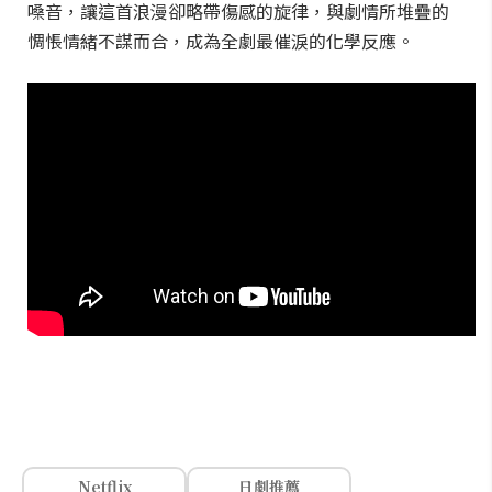
嗓音，讓這首浪漫卻略帶傷感的旋律，與劇情所堆疊的
惆悵情緒不謀而合，成為全劇最催淚的化學反應。
Netflix
日劇推薦