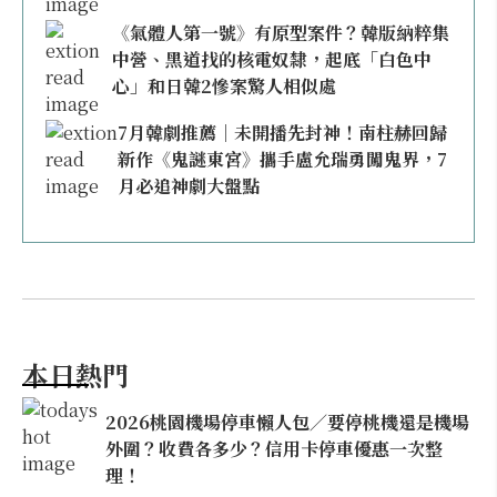
《氣體人第一號》有原型案件？韓版納粹集
中營、黑道找的核電奴隸，起底「白色中
心」和日韓2慘案驚人相似處
7月韓劇推薦｜未開播先封神！南柱赫回歸
新作《鬼謎東宮》攜手盧允瑞勇闖鬼界，7
月必追神劇大盤點
本日熱門
2026桃園機場停車懶人包／要停桃機還是機場
外圍？收費各多少？信用卡停車優惠一次整
理！