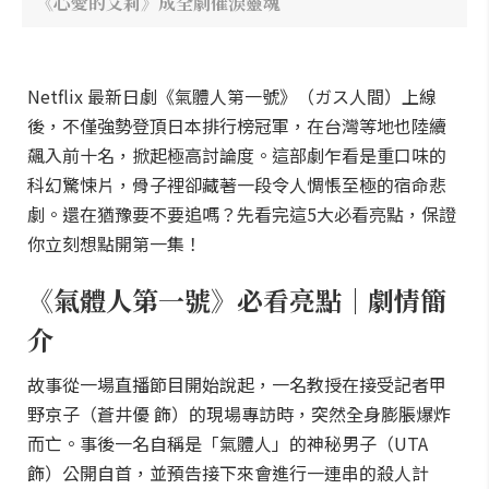
《心愛的艾莉》成全劇催淚靈魂
Netflix 最新日劇《氣體人第一號》（ガス人間）上線
後，不僅強勢登頂日本排行榜冠軍，在台灣等地也陸續
飆入前十名，掀起極高討論度。這部劇乍看是重口味的
科幻驚悚片，骨子裡卻藏著一段令人惆悵至極的宿命悲
劇。還在猶豫要不要追嗎？先看完這5大必看亮點，保證
你立刻想點開第一集！
《氣體人第一號》必看亮點｜劇情簡
介
故事從一場直播節目開始說起，一名教授在接受記者甲
野京子（蒼井優 飾）的現場專訪時，突然全身膨脹爆炸
而亡。事後一名自稱是「氣體人」的神秘男子（UTA
飾）公開自首，並預告接下來會進行一連串的殺人計