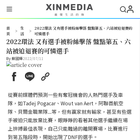
搜尋
首
生
2022環法 又有選手被粉絲擊落 盤點第五、六站被迫退賽的
>
>
頁
活
可憐選手
2022環法 又有選手被粉絲擊落 盤點第五、六
站被迫退賽的可憐選手
By
蘇國輝
2022/07/11
從賽前媒體們預測一些有奪冠機會的人熱門選手及車
隊，如Tadej Pogacar、Wout van Aert，阿聯酋航空
隊、貝爾金職業隊...等，但有贏家就有輸家，甚至有些選
手被迫只能放棄比賽，眼睜睜的看著其他選手繼續在場
上拚搏最佳表現，自己只能難過的離開賽場，比賽進行
到第五階段時，開始出現了DNF的選手。