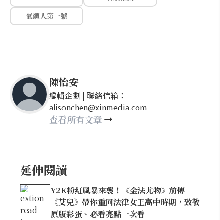
氣體人第一號
陳怡安
編輯企劃 | 聯絡信箱：
alisonchen@xinmedia.com
查看所有文章
延伸閱讀
Y2K粉紅風暴來襲！《金法尤物》前傳
《艾兒》帶你重回法律女王高中時期，致敬
原版彩蛋、必看亮點一次看