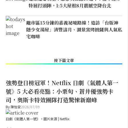
特展打頭陣，1:5大屋根8月震撼空降台北
離市區15分鐘的嘉義祕境路線！造訪「台版神
隱少女湯屋」清豐濤月、湖景窯烤披薩與人氣私
宅咖啡
接下篇文章
強勢登日榜冠軍！Netflix 日劇《氣體人第一
號》5 大必看亮點：小栗旬、蒼井優強勢卡
司，奧斯卡特效團隊打造驚悚新巔峰
By
陳怡安
2026/07/09
日劇《氣體人第一號》。圖片來源 | Netflix