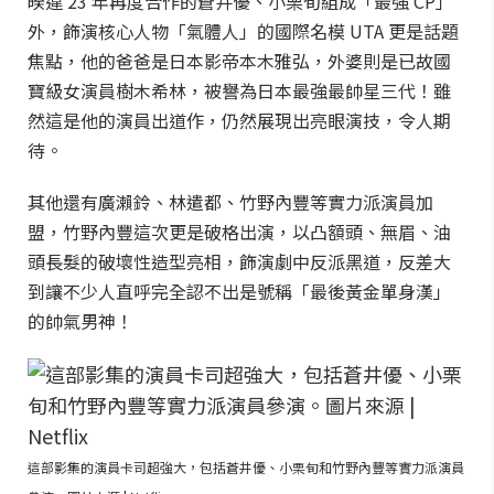
暌違 23 年再度合作的蒼井優、小栗旬組成「最強 CP」
外，飾演核心人物「氣體人」的國際名模 UTA 更是話題
焦點，他的爸爸是日本影帝本木雅弘，外婆則是已故國
寶級女演員樹木希林，被譽為日本最強最帥星三代！雖
然這是他的演員出道作，仍然展現出亮眼演技，令人期
待。
其他還有廣瀨鈴、林遣都、竹野內豐等實力派演員加
盟，竹野內豐這次更是破格出演，以凸額頭、無眉、油
頭長髮的破壞性造型亮相，飾演劇中反派黑道，反差大
到讓不少人直呼完全認不出是號稱「最後黃金單身漢」
的帥氣男神！
這部影集的演員卡司超強大，包括蒼井優、小栗旬和竹野內豐等實力派演員