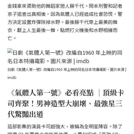
金錢拿來資助他的舞蹈家戀人藤千代。岡本刑警和記者
京子追查出真相後，因為氣體人已經造成社會恐慌，警
方決定設置炸彈除掉水野。最後藤千代穿上最美的舞
衣，獻上人生最後一舞，點燃打火機後和水野相擁而
亡。
日劇《氣體人第一號》改編自1960 年上映的同名日本特攝電影。圖片來源 |
imdb
《氣體人第一號》必看亮點 ｜頂級卡
司齊聚！男神造型大崩壞、最強星三
代驚豔出道
這部影集的演員卡司超強大，被稱為全明星陣容。除了