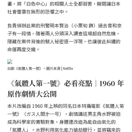
畫，將「白色中心」的相關人士全都殺害，瞬間讓日本
社會壟罩在無形的恐懼之中。
負責偵辦此案的刑警岡本賢治（小栗旬 飾）過去曾和京
子有一段情，隨著兩人分頭深入調查這場超自然危機，
隱藏在案件背後的駭人祕密逐一浮現，也讓彼此糾纏的
命運再度交織。
日劇《氣體人第一號》。圖片來源 | Netflix
《氣體人第一號》必看亮點｜1960 年
原作劇情大公開
本片改編自 1960 年上映的同名日本特攝電影《氣體人第
一號》（ガス人間㐧一号），劇情講述男主角水野被迫
成為科學家的實驗對象，身體遭改造為能自由氣化的
「氣體人」。水野利用氣化能力搶劫銀行，並將竊來的