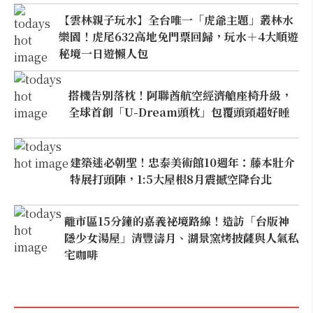
【雲林親子玩水】全台唯一「虎爺主題」叢林水
樂園！虎尾632高地免門票回歸，玩水＋4大順遊
秘境一日遊懶人包
搭機告別落枕！阿聯酋航空經濟艙座椅升級，
全球首創「U-Dream頭枕」包覆頭頸超好睡
建築迷必朝聖！忠泰美術館10週年：藤本壯介
特展打頭陣，1:5大屋根8月震撼空降台北
離市區15分鐘的嘉義祕境路線！造訪「台版神
隱少女湯屋」清豐濤月、湖景窯烤披薩與人氣私
宅咖啡