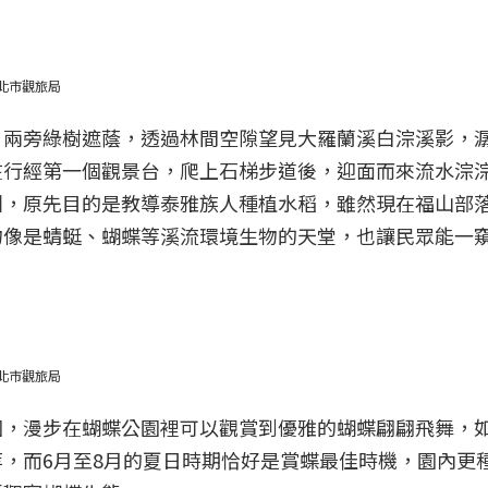
北市觀旅局
，兩旁綠樹遮蔭，透過林間空隙望見大羅蘭溪白淙溪影，
在行經第一個觀景台，爬上石梯步道後，迎面而來流水淙
圳，原先目的是教導泰雅族人種植水稻，雖然現在福山部
物像是蜻蜓、蝴蝶等溪流環境生物的天堂，也讓民眾能一
北市觀旅局
園，漫步在蝴蝶公園裡可以觀賞到優雅的蝴蝶翩翩飛舞，
，而6月至8月的夏日時期恰好是賞蝶最佳時機，園內更