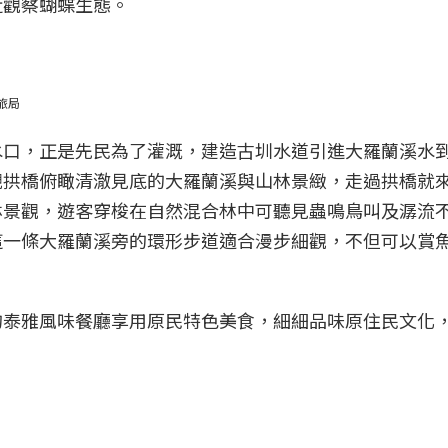
近觀察蝴蝶生態。
旅局
水口，正是先民為了灌溉，建造古圳水道引進大羅蘭溪水
觀拱橋俯瞰清澈見底的大羅蘭溪與山林景緻，走過拱橋就
林景觀，遊客穿梭在自然混合林中可聽見蟲鳴鳥叫及潺流
這一條大羅蘭溪旁的環形步道適合漫步細觀，不但可以賞
的泰雅風味餐廳享用原民特色美食，細細品味原住民文化