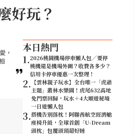
麼好玩？
本日熱門
喜愛，
1
.
2026桃園機場停車懶人包／要停
相
桃機還是機場外圍？收費各多少？
信用卡停車優惠一次整理！
2
.
【雲林親子玩水】全台唯一「虎爺
主題」叢林水樂園！虎尾632高地
免門票回歸，玩水＋4大順遊秘境
一日遊懶人包
3
.
搭機告別落枕！阿聯酋航空經濟艙
座椅升級，全球首創「U-Dream
頭枕」包覆頭頸超好睡