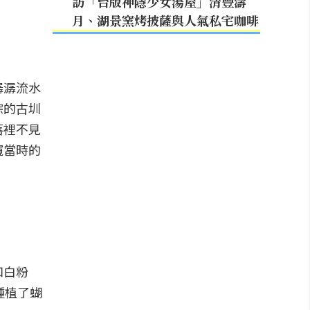
訪「台版神隱少女湯屋」清豐濤
月、湖景窯烤披薩與人氣私宅咖啡
潺潺流水
淙的古圳
落裡不見
窺當時的
如白粉
種植了蝴