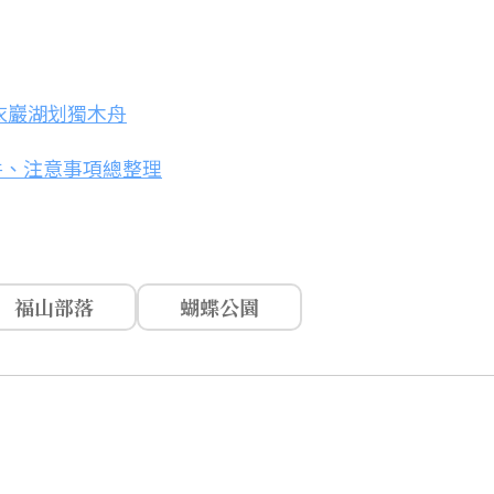
衣巖湖划獨木舟
件、注意事項總整理
福山部落
蝴蝶公園