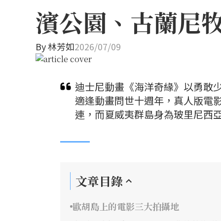
濱公園、古蘭尼
By
林芳如
2026/07/09
迪士尼動畫《海洋奇緣》以勇敢少
適逢動畫問世十週年，真人版電
連，而夏威夷群島身為玻里尼西
文章目錄
歐胡島上的電影三大拍攝地