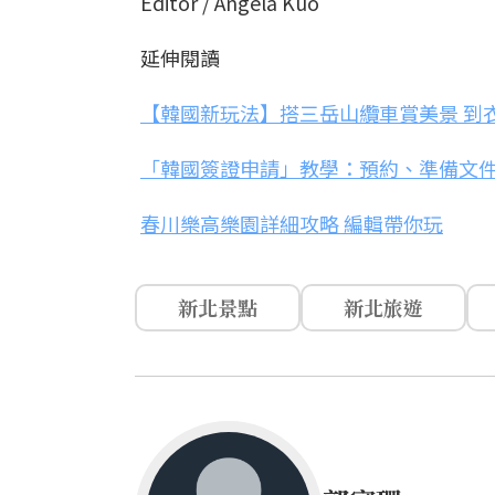
Editor / Angela Kuo
延伸閱讀
【韓國新玩法】搭三岳山纜車賞美景 到
「韓國簽證申請」教學：預約、準備文
春川樂高樂園詳細攻略 編輯帶你玩
新北景點
新北旅遊