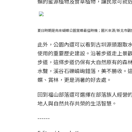
蝶的蜜源植物及食草植物，讓民眾可就
夏日時期是烏來蝴蝶公園賞蝶最佳時機；圖片來源/新北市觀
此外，公園內還可以看到古圳源頭跟取
使用的重要歷史建設。沿著步道走上景
步道，這條步道仍保有大自然原有的森
水聲，溪谷石礫嶙峋錯落，美不勝收。
蝶、賞林，更是消暑的好去處。
回到福山部落還可選擇在部落族人經營
地人與自然共存共榮的生活智慧。
------