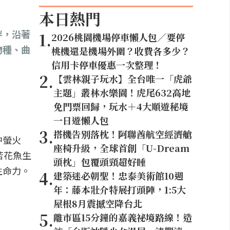
本日熱門
畔，沿著
1
.
2026桃園機場停車懶人包／要停
物種、曲
桃機還是機場外圍？收費各多少？
信用卡停車優惠一次整理！
2
.
【雲林親子玩水】全台唯一「虎爺
主題」叢林水樂園！虎尾632高地
免門票回歸，玩水＋4大順遊秘境
一日遊懶人包
3
.
搭機告別落枕！阿聯酋航空經濟艙
中螢火
座椅升級，全球首創「U-Dream
苦花魚生
頭枕」包覆頭頸超好睡
生命力。
4
.
建築迷必朝聖！忠泰美術館10週
年：藤本壯介特展打頭陣，1:5大
屋根8月震撼空降台北
5
.
離市區15分鐘的嘉義祕境路線！造