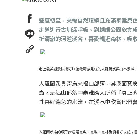
盛夏初至，來被自然環繞且充滿泰雅原
步道進行古圳深呼吸、到蝴蝶公園欣賞
折清澈的河道溪谷，喜愛親近森林、吸
走上最美觀景拱橋可以俯瞰清澈見底的大羅蘭溪與山林景緻；
大羅蘭溪貫穿烏來福山部落，其溪面寬
蟲，是福山部落中泰雅族人所稱「真正的魚q
性喜好湍急的水流，在溪水中欣賞他們
大羅蘭溪旁的環形步道是賞魚、賞蝶、賞林及消暑好去處；圖