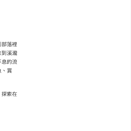
到部落裡
來到溪瀧
不息的流
魚、賞
，探索在