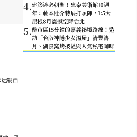
4
.
建築迷必朝聖！忠泰美術館10週
年：藤本壯介特展打頭陣，1:5大
屋根8月震撼空降台北
5
.
離市區15分鐘的嘉義祕境路線！造
訪「台版神隱少女湯屋」清豐濤
月、湖景窯烤披薩與人氣私宅咖啡
影迷親自