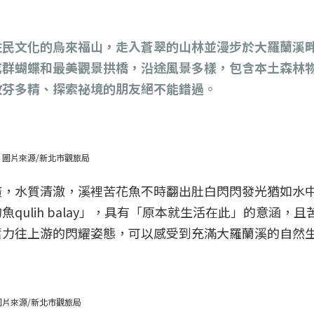
住民文化的烏來福山，走入蒼翠的山林並漫步於大羅蘭溪
成群蝴蝶和最美觀景拱橋，沿途風景多樣，包含本土森林
收芬多精、探索祕境的朋友絕不能錯過。
圖片來源/新北市觀旅局
廣，水質清澈，溪裡苦花魚不時翻出肚白閃閃發光猶如水
ulih balay」，具有「原本就生活在此」的意涵，且
奮力往上游的閃耀姿態，可以感受到充滿大羅蘭溪的自然
片來源/新北市觀旅局