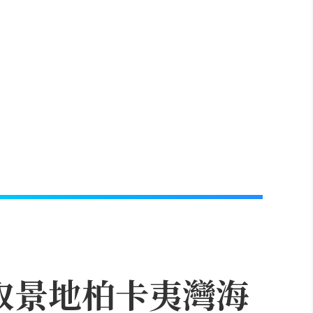
取景地柏卡夷灣海