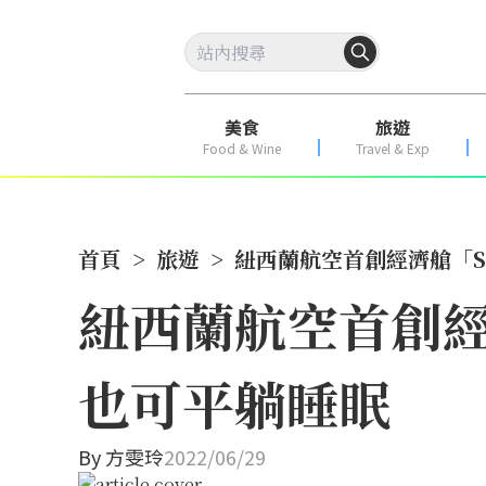
美食
旅遊
Food & Wine
Travel & Exp
首頁
>
旅遊
>
紐西蘭航空首創經濟艙「S
紐西蘭航空首創經濟
也可平躺睡眠
By
方雯玲
2022/06/29