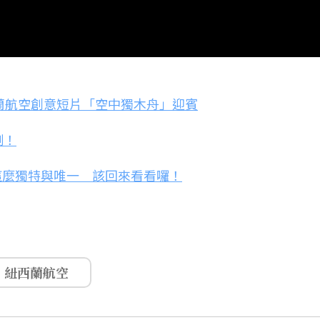
蘭航空創意短片「空中獨木舟」迎賓
測！
這麼獨特與唯一 該回來看看囉！
紐西蘭航空