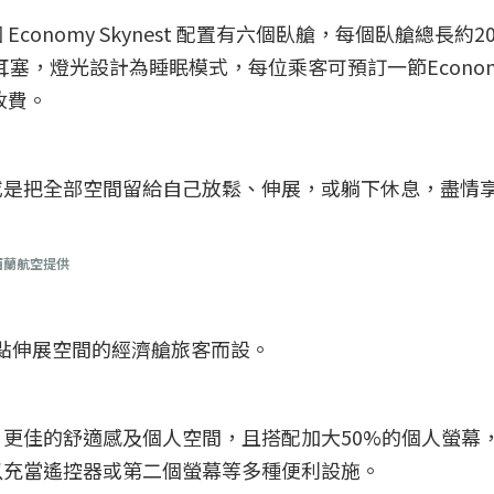
onomy Skynest 配置有六個臥艙，每個臥艙總長約20
及耳塞，燈光設計為睡眠模式，每位乘客可預訂一節Econo
收費。
或是把全部空間留給自己放鬆、伸展，或躺下休息，盡情
西蘭航空提供
一點點伸展空間的經濟艙旅客而設。
更佳的舒適感及個人空間，且搭配加大50%的個人螢幕
以充當遙控器或第二個螢幕等多種便利設施。