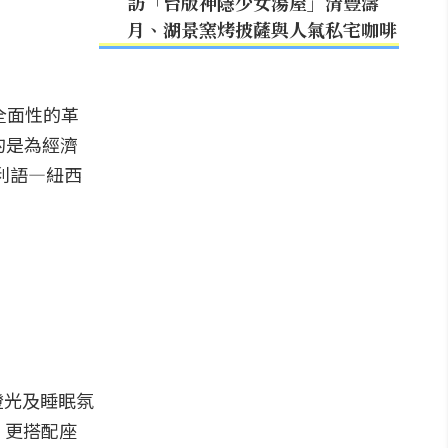
訪「台版神隱少女湯屋」清豐濤
月、湖景窯烤披薩與人氣私宅咖啡
全面性的革
目的是為經濟
利語—紐西
燈光及睡眠氛
。更搭配座