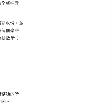
的全新搭乘
補充水份，並
讓每個豪華
碳排放量；
商務艙的所
空間。