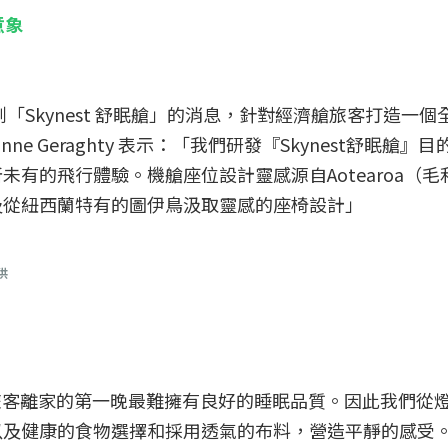
地意象
「Skynest 舒眠艙」的消息，針對經濟艙旅客打造一個
e Geraghty 表示：「我們研發『Skynest舒眠艙』
有的飛行體驗。機艙座位設計靈感源自Aotearoa（毛
及從紐西蘭特有的圖伊鳥汲取靈感的座椅設計」
供
研究發現旅客離家的第一晚最難擁有良好的睡眠品質。因此我們從
以及健康的食物選擇和採用透氣的布料，營造平靜的感受