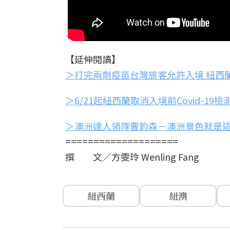
【延伸閱讀】
＞打完兩劑疫苗台灣旅客允許入境 紐西
＞6/21起紐西蘭取消入境前Covid-19檢
＞澳洲達人領隊曹鈞森－澳洲景色就是
====================
撰 文／方雯玲 Wenling Fang
紐西蘭
紐澳