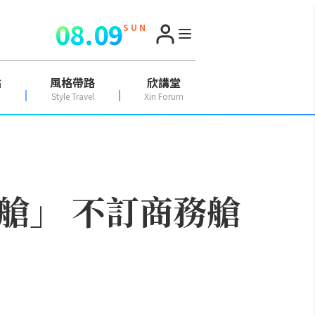
08.09
S U N
點
風格帶路
欣講堂
Style Travel
Xin Forum
眠艙」 不訂商務艙