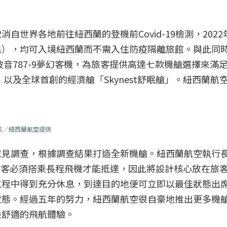
世界各地前往紐西蘭的登機前Covid-19檢測，2022
民），均可入境紐西蘭而不需入住防疫隔離旅館。與此同
波音787-9夢幻客機，為旅客提供高達七款機艙選擇來滿
」以及全球首創的經濟艙「Skynest舒眠艙」。紐西蘭航
圖片／紐西蘭航空提供
見調查，根據調查結果打造全新機艙。紐西蘭航空執行長 G
置讓旅客必須搭乘長程飛機才能抵達，因此將設計核心放在旅
航程中得到充分休息，到達目的地便可立即以最佳狀態出
狀態。經過五年的努力，紐西蘭航空很自豪地推出更多機
最舒適的飛航體驗。