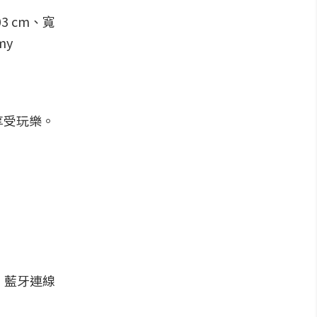
3 cm、寬
my
享受玩樂。
，藍牙連線