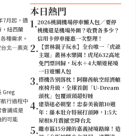
本日熱門
年7月起，適
1
.
2026桃園機場停車懶人包／要停
時，紐西蘭
桃機還是機場外圍？收費各多少？
足各種需求。
信用卡停車優惠一次整理！
2
.
【雲林親子玩水】全台唯一「虎爺
空台北—奧克
主題」叢林水樂園！虎尾632高地
免門票回歸，玩水＋4大順遊秘境
一日遊懶人包
3
.
搭機告別落枕！阿聯酋航空經濟艙
座椅升級，全球首創「U-Dream
reg
頭枕」包覆頭頸超好睡
客航行過程中
4
.
建築迷必朝聖！忠泰美術館10週
席會議或是
年：藤本壯介特展打頭陣，1:5大
艙的可能
屋根8月震撼空降台北
5
.
離市區15分鐘的嘉義祕境路線！造