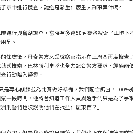
手家中進行搜查，難道是發生什麼重大刑事案件嗎?
隊進行興奮劑調查，當時有多達50名警察搜索了車隊下
療用品。
手的住處後，丹麥警方又受檢察官指示在上周四再度搜查
地毯式搜索，巴林勝利車隊也全力配合警方要求，經過兩
搜查行動陷入疑雲。
c說：「我們只是專心訓練並為比賽做好準備，我們配合調查，100
觀察一段時間，他將會知道工作人員與選手們只是為了爭
歐洲刑警們也沒說明他們在找些什麼東西？」
由很有趣，但是我不能說出細節，我們也正在與法律團隊