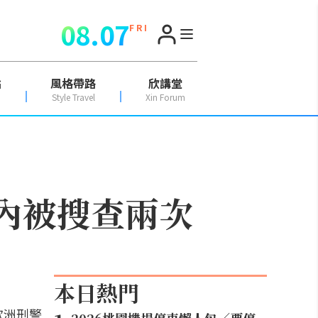
08.07
F R I
點
風格帶路
欣講堂
Style Travel
Xin Forum
周內被搜查兩次
本日熱門
歐洲刑警