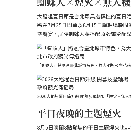
蜘蛛人×煙火×無人機燈
大稻埕夏日節是台北最具指標性的夏日活
將在7月25日開幕及8月15日壓軸場晚
空饗宴，屆時蜘蛛人將搭配原版電影配
「蜘蛛人」將融合臺北城市特色，為大稻埕夜空帶
2026大稻埕夏日節升級 開幕及壓軸場「煙火×無
平日夜晚的主題煙火 
8月5日晚間8點登場的平日主題煙火也