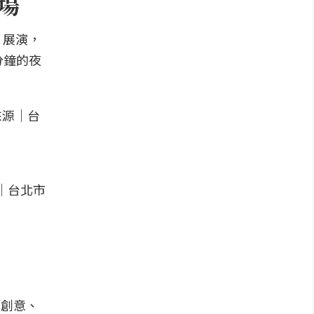
登場
」展演，
分鐘的夜
「創意、