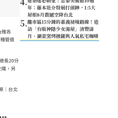
4
.
建築迷必朝聖！忠泰美術館10週
年：藤本壯介特展打頭陣，1:5大
屋根8月震撼空降台北
5
.
離市區15分鐘的嘉義祕境路線！造
訪「台版神隱少女湯屋」清豐濤
及雅各
月、湖景窯烤披薩與人氣私宅咖啡
多種管道
總長20分
交織，另