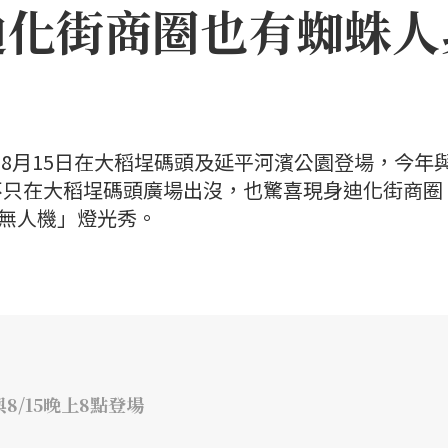
迪化街商圈也有蜘蛛人
日至8月15日在大稻埕碼頭及延平河濱公園登場，今年
不只在大稻埕碼頭廣場出沒，也驚喜現身迪化街商圈
×無人機」燈光秀。
8/15晚上8點登場