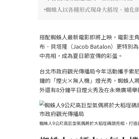
蜘蛛人以各種形式現身大稻埕、迪化
搭配蜘蛛人最新電影即將上映，電影主角湯姆
布．貝塔隆（Jacob Batalon）
中亮相，成為夏日節宣傳的彩蛋。
台北市政府觀光傳播局今年活動攜手索尼
鐘的「煙火×無人機」燈光秀，蜘蛛人
外還有8分鐘平日煙火秀及在永樂廣場舉
蜘蛛人9公尺高巨型氣偶將於大稻埕碼頭亮相，打造