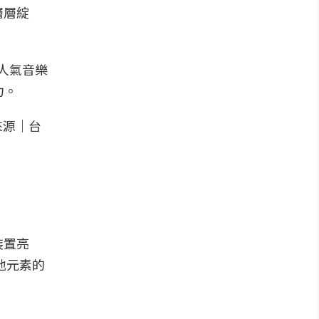
層層綻
超人氣音樂
力。
裝置亮
地元素的