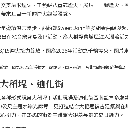
、交叉扇形煙火、工藝級八重芯煙火，展現「一發煙火、
，帶來耳目一新的煙火觀賞體驗。
邀請溫蒂漫步、甜約翰Sweet John等多組金曲級與
推出在地音樂盛宴及IP活動，為大稻埕舊城區注入潮流活
煙火接力綻放，圖為2025年活動之千輪煙火。圖片來源｜台北市政府觀光傳播局
大稻埕、迪化街
以各種形式現身大稻埕！活動現場及迪化街區將設置多處
80公尺主題水岸光廊等，更打造結合大稻埕復古建築與在
地心引力，在熟悉的街景中體驗大銀幕英雄的夏日魅力。