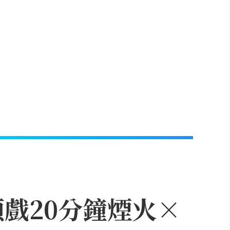
頭戲20分鐘煙火×