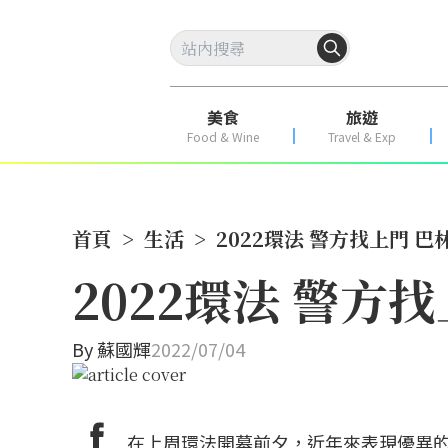
美食
旅遊
Food & Wine
Travel & Exp
首頁
>
生活
>
2022環法 警方找上門 
2022環法 警
By
蘇國輝
2022/07/04
在上周環法開幕前夕，近年來表現優異