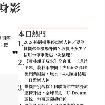
身影
本日熱門
與國際
1
.
2026桃園機場停車懶人包／要停
；更
桃機還是機場外圍？收費各多少？
信用卡停車優惠一次整理！
2
.
【雲林親子玩水】全台唯一「虎爺
主題」叢林水樂園！虎尾632高地
免門票回歸，玩水＋4大順遊秘境
一日遊懶人包
3
.
搭機告別落枕！阿聯酋航空經濟艙
座椅升級，全球首創「U-Dream
頭枕」包覆頭頸超好睡