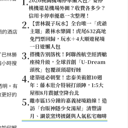
1
.
2026桃園機場停車懶人包／要停
桃機還是機場外圍？收費各多少？
信用卡停車優惠一次整理！
2
.
【雲林親子玩水】全台唯一「虎爺
主題」叢林水樂園！虎尾632高地
榻的酒店
免門票回歸，玩水＋4大順遊秘境
一日遊懶人包
3
.
搭機告別落枕！阿聯酋航空經濟艙
了巴林勝
座椅升級，全球首創「U-Dream
個小時搜
頭枕」包覆頭頸超好睡
4
.
建築迷必朝聖！忠泰美術館10週
年：藤本壯介特展打頭陣，1:5大
%透明。有
屋根8月震撼空降台北
取更好的
5
.
離市區15分鐘的嘉義祕境路線！造
訪「台版神隱少女湯屋」清豐濤
月、湖景窯烤披薩與人氣私宅咖啡
論如何解