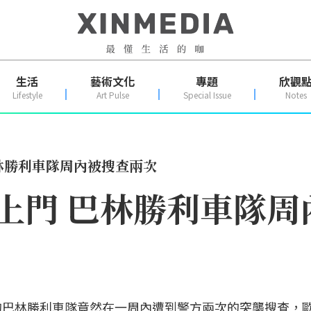
生活
藝術文化
專題
欣觀
Lifestyle
Art Pulse
Special Issue
Notes
巴林勝利車隊周內被搜查兩次
方找上門 巴林勝利車隊
的巴林勝利車隊竟然在一周內遭到警方兩次的突襲搜查，