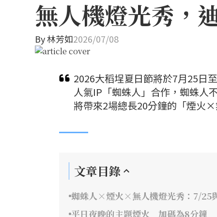
無人機燈光秀，
By
林芳如
2026/07/08
2026大稻埕夏日節將於7月25
人氣IP「蜘蛛人」合作，蜘蛛人
將帶來2場總長20分鐘的「煙火
文章目錄
蜘蛛人×煙火×無人機燈光秀：7/25與
平日夜晚的主題煙火 加碼為8分鐘