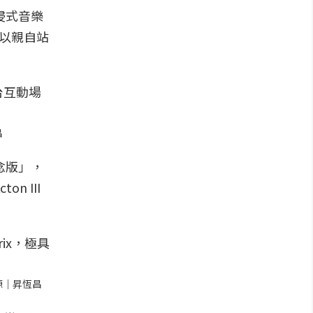
浸式音樂
可以親自站
昌
紀念版」，
n III
來源｜昇恆昌