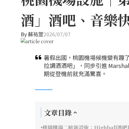
酒」酒吧、音樂快
By
蘇祐萱
2026/07/07
暑假出國，桃園機場候機變有趣
拉調酒酒吧」，同步引進 Marsh
期從登機前就充滿驚喜。
文章目錄
桃園機場二航新設施：Highball酒