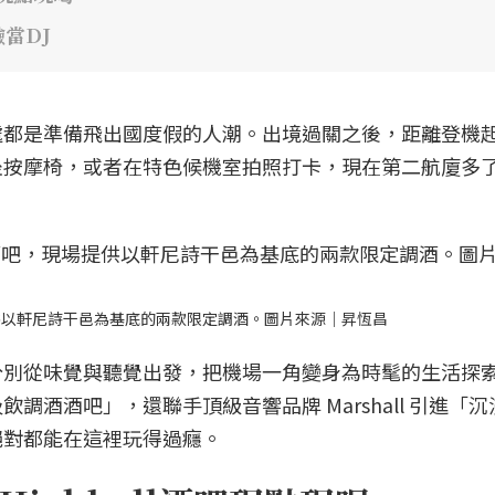
當DJ
處都是準備飛出國度假的人潮。出境過關之後，距離登機
坐按摩椅，或者在特色候機室拍照打卡，現在第二航廈多
供以軒尼詩干邑為基底的兩款限定調酒。圖片來源｜昇恆昌
分別從味覺與聽覺出發，把機場一角變身為時髦的生活探
調酒酒吧」，還聯手頂級音響品牌 Marshall 引進「
絕對都能在這裡玩得過癮。