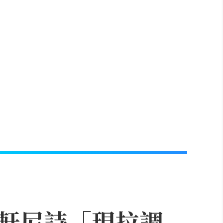
軒尼詩「現拉調