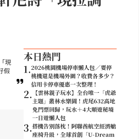
本日熱門
「現
1
.
2026桃園機場停車懶人包／要停
好假
桃機還是機場外圍？收費各多少？
信用卡停車優惠一次整理！
2
.
【雲林親子玩水】全台唯一「虎爺
主題」叢林水樂園！虎尾632高地
免門票回歸，玩水＋4大順遊秘境
一日遊懶人包
3
.
搭機告別落枕！阿聯酋航空經濟艙
座椅升級，全球首創「U-Dream