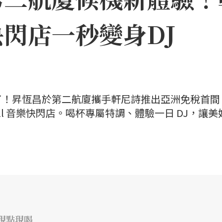
閃店一秒變身DJ
了！昇恆昌於第二航廈攜手軒尼詩推出亞洲免稅首間
all 音樂快閃店。喝杯專屬特調、體驗一日 DJ，讓美
吧現點現喝