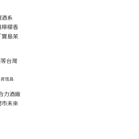
調酒系
與檸檬香
「寶島茉
｜昇恆昌
及合力酒廠
門市未來