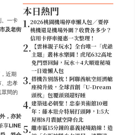
本日熱門
列。一卡
1
.
2026桃園機場停車懶人包／要停
市及老街
桃機還是機場外圍？收費各多少？
信用卡停車優惠一次整理！
2
.
【雲林親子玩水】全台唯一「虎爺
主題」叢林水樂園！虎尾632高地
免門票回歸，玩水＋4大順遊秘境
一日遊懶人包
店，近期
3
.
搭機告別落枕！阿聯酋航空經濟艙
市、忠孝
座椅升級，全球首創「U-Dream
民眾間的
頭枕」包覆頭頸超好睡
4
.
建築迷必朝聖！忠泰美術館10週
年：藤本壯介特展打頭陣，1:5大
外，亦於
屋根8月震撼空降台北
筆享
LINE
5
.
離市區15分鐘的嘉義祕境路線！造
戶，符合