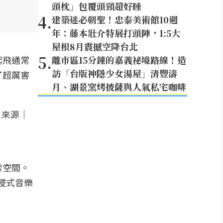
頭枕」包覆頭頸超好睡
4
.
建築迷必朝聖！忠泰美術館10週
年：藤本壯介特展打頭陣，1:5大
屋根8月震撼空降台北
5
.
起飛通常
離市區15分鐘的嘉義祕境路線！造
訪「台版神隱少女湯屋」清豐濤
了超厲害
月、湖景窯烤披薩與人氣私宅咖啡
索空間。
沉浸式音樂