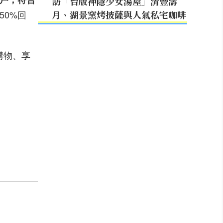
訪「台版神隱少女湯屋」清豐濤
50%回
月、湖景窯烤披薩與人氣私宅咖啡
購物、享